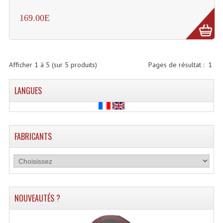
Système Sans Fil In-Ear Monitoring
169.00E
Table Mixages Et Contrôleurs & Consoles
Tables De Mixage DJ
Afficher
1
à
5
(sur
5
produits)
Pages de résultat :
1
Controleurs DJ USB / MP3
LANGUES
Consoles Sono Et Studio
Consoles Numériques
FABRICANTS
Consoles Amplifiées
Lumière
Boules À Facettes
NOUVEAUTÉS ?
Changeurs De Couleurs
Déco Light