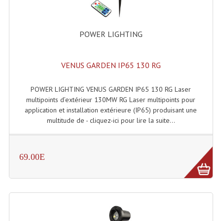
Accessoires Enceintes
Accessoires Micro, Pieds De Régie
POWER LIGHTING
Cellule (s)
VENUS GARDEN IP65 130 RG
Diamants
Pieds D'enceintes
POWER LIGHTING VENUS GARDEN IP65 130 RG Laser
multipoints d’extérieur 130MW RG Laser multipoints pour
Selecteurs Audio Vidéo
application et installation extérieure (IP65) produisant une
multitude de - cliquez-ici pour lire la suite...
Amplificateurs
Amplificateurs Multi-Canaux
69.00E
Casques Stéréo
Compresseurs , Limiteurs , Noise Gate
Egaliseur Egaliseurs