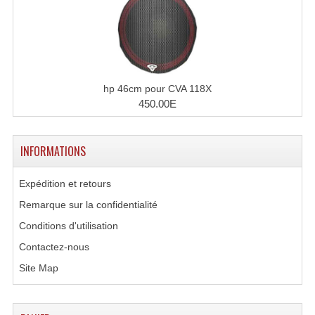
Effets LASERS
Laser Multi-Points
Lasers (Effets Volumetriques)
hp 46cm pour CVA 118X
450.00E
Lasers D'extérieur Multi-Points
Effets Lumineux À Leds
INFORMATIONS
Effets Lumineux, Centre De Piste
Expédition et retours
Effets Lumineux, Effets Disco
Remarque sur la confidentialité
Electronique Commande Light
Conditions d'utilisation
Contactez-nous
Blocs De Puissance
Site Map
Chenillards Modulateurs
Consoles Éclairage DMX