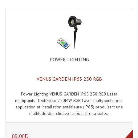
Lecteurs Cd À Plats
Lecteurs Cd À Plats Lecteur MP3
Lecteurs Double Cd Mixage Intégrée
Lecteurs Double Cd MP3
Lecteurs Lasers Simple Et Mp3 (rack 19")
POWER LIGHTING
Minidisc
VENUS GARDEN IP65 250 RGB
Digital Package Et Logiciel
Power Lighting VENUS GARDEN IP65 250 RGB Laser
Enregistreur Numérique
multipoints d’extérieur 250MW RGB Laser multipoints pour
application et installation extérieure (IP65) produisant une
Platines Dvd Pour Dj
multitude de - cliquez-ici pour lire la suite...
Platines Cassettes
Limiteur De Niveau Sonore
89.00E