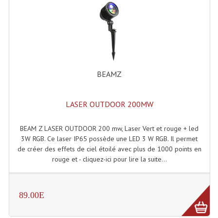
Enceintes Hifi
Enceintes Monitoring
Filtres Actifs, Correcteurs
Haut-Parleurs Moteurs Tweeters Filtres
BEAMZ
Haut Parleurs Sono
LASER OUTDOOR 200MW
Filtres Passifs
Haut-Parleurs Amplis Guitare
BEAM Z LASER OUTDOOR 200 mw, Laser Vert et rouge + led
3W RGB. Ce laser IP65 possède une LED 3 W RGB. Il permet
Moteurs Pavillons Pour Enceinte
de créer des effets de ciel étoilé avec plus de 1000 points en
rouge et - cliquez-ici pour lire la suite...
Tweeters Pour Enceintes
Lecteurs Audio & Sources
89.00E
Platines Disque Vinyles