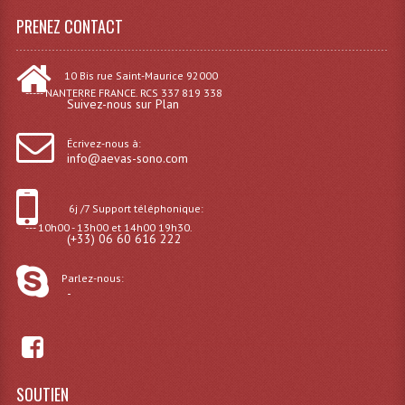
Projecteurs Poursuite
PRENEZ CONTACT
Projecteurs Théatre: Plan Convexe Fresnel
10 Bis rue Saint-Maurice 92000
Rampe De Spots
----- NANTERRE FRANCE. RCS 337 819 338
Suivez-nous sur Plan
Scanners
Écrivez-nous à:
Stroboscopes
info@aevas-sono.com
Câbles, Connectiques.
6j /7 Support téléphonique:
--- 10h00 - 13h00 et 14h00 19h30.
Câblage Electrique
(+33) 06 60 616 222
Câble Rallonge DMX512 MIDI
Parlez-nous:
-
Câbles Module, Cables Audio
Câble Multi-Paires Audio
Câbles Enceintes
SOUTIEN