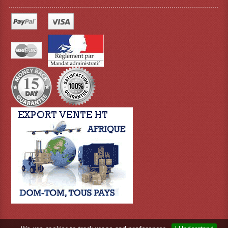
Connectiques, Prises Etc...
Adaptateurs Audio
Divers Bricolage
Divers Bricolage
Haut-Parleurs Origine Sav
Membrannes De Haut Parleurs
Pieces Détachées Sav
Public-Adress
Accessoires Public-Adress L100V
Amplificateurs (L 100v)
Enceintes Encastrables Ligne 100V 4-8 Ohm