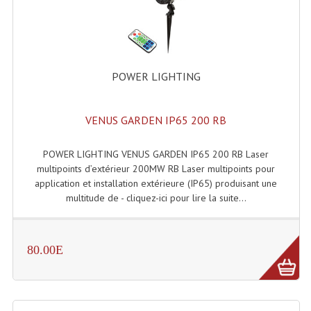
Enceintes Et Caissons Basses
Packs Sono
Enceintes Amplifiées Actives
POWER LIGHTING
Enceintes, Système Amplifiés
VENUS GARDEN IP65 200 RB
Enceintes Passives Sono
Retours De Scène
POWER LIGHTING VENUS GARDEN IP65 200 RB Laser
multipoints d’extérieur 200MW RB Laser multipoints pour
Caisson De Basse Amplifié
application et installation extérieure (IP65) produisant une
multitude de - cliquez-ici pour lire la suite...
Caissons De Basses
Enceinte Nomade Bluetooth
80.00E
Enceintes (Ecoutes De Studio)
Enceintes Autonomes Portables Amplifiées