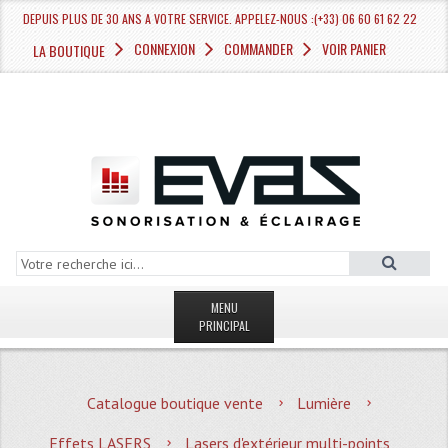
DEPUIS PLUS DE 30 ANS A VOTRE SERVICE. APPELEZ-NOUS :(+33) 06 60 61 62 22
CONNEXION
COMMANDER
VOIR PANIER
LA BOUTIQUE
MENU
PRINCIPAL
LA BOUTIQUE VENTE
Catalogue boutique vente
Lumière
MAGASIN
Effets LASERS
Lasers d'extérieur multi-points