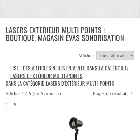
Quoi De Neuf?
Promotions
Plan Acces, Horaires.
LASERS EXTERIEUR MULTI POINTS :
BOUTIQUE, MAGASIN ÉVAS SONORISATION
Location De Matériel
Le Matériel D´occasion
Afficher :
Recherche Avancée
LISTE DES ARTICLES NEUFS EN VENTE DANS LA CATÉGORIE:
LASERS D'EXTÉRIEUR MULTI-POINTS
Recevoir Nos Promotions
DANS LA CATÉGORIE: LASERS D'EXTÉRIEUR MULTI-POINTS
Faire Votre Devis
Afficher
1
à
5
(sur
5
produits)
Pages de résultat :
1
CATÉGORIES
1 - - 5
Sonorisation
Accessoires Pieds Cellules Diamants