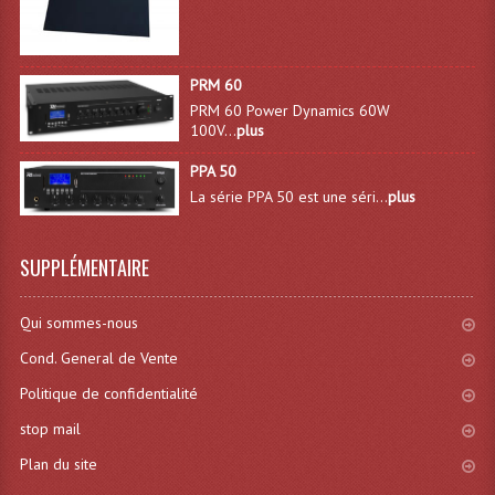
Projecteur Led Sur Batterie
Projecteurs À Leds D'extérieurs
PRM 60
Projecteurs Barres De Leds
PRM 60 Power Dynamics 60W
100V...
plus
Projecteurs Déco À Leds
PPA 50
Projecteurs Leds
La série PPA 50 est une séri...
plus
Projecteurs Plafonniers Et Encastrés
SUPPLÉMENTAIRE
Projecteurs Théâtre Led
Projecteurs Traditionnels
Qui sommes-nous
Cond. General de Vente
Projecteurs Cycliodes
Politique de confidentialité
Projecteurs Découpes
stop mail
Projecteurs Par : 16 À 64 Et Autres
Plan du site