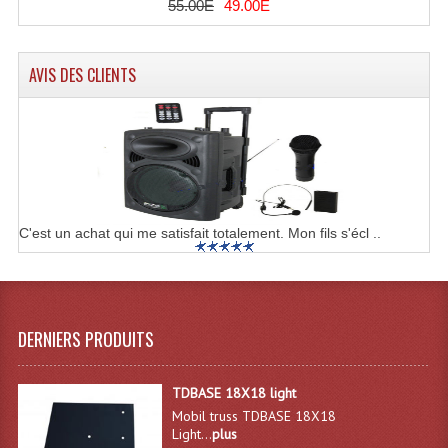
55.00E
49.00E
Lampes Leds
AVIS DES CLIENTS
Lampes PAR
Lampes Théatre
Les Packs Light
Lumières Noire
C'est un achat qui me satisfait totalement. Mon fils s'écl ..
Lyres
Panneaux, Piste Danse À Leds
Petit Effets Lumineux
DERNIERS PRODUITS
Projecteur De Gobo
TDBASE 18X18 light
Projecteur Extérieur Multifaisceaux
Mobil truss TDBASE 18X18
Light...
plus