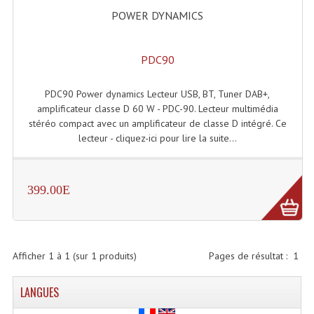
Accessoires Enceintes
POWER DYNAMICS
Accessoires Micro, Pieds De Régie
PDC90
Cellule (s)
Diamants
PDC90 Power dynamics Lecteur USB, BT, Tuner DAB+,
amplificateur classe D 60 W - PDC-90. Lecteur multimédia
Pieds D'enceintes
stéréo compact avec un amplificateur de classe D intégré. Ce
lecteur - cliquez-ici pour lire la suite...
Selecteurs Audio Vidéo
Amplificateurs
399.00E
Amplificateurs Multi-Canaux
Casques Stéréo
Afficher
1
à
1
(sur
1
produits)
Pages de résultat :
1
Compresseurs , Limiteurs , Noise Gate
LANGUES
Egaliseur Egaliseurs