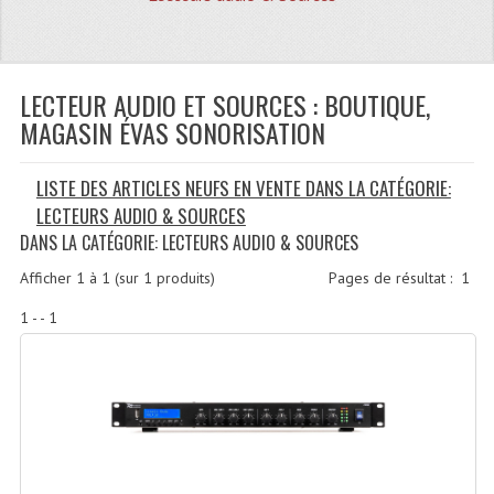
Quoi De Neuf?
Promotions
Plan Acces, Horaires.
LECTEUR AUDIO ET SOURCES : BOUTIQUE,
MAGASIN ÉVAS SONORISATION
Location De Matériel
LISTE DES ARTICLES NEUFS EN VENTE DANS LA CATÉGORIE:
Le Matériel D´occasion
LECTEURS AUDIO & SOURCES
Recherche Avancée
DANS LA CATÉGORIE: LECTEURS AUDIO & SOURCES
Recevoir Nos Promotions
Afficher
1
à
1
(sur
1
produits)
Pages de résultat :
1
1 - - 1
Faire Votre Devis
CATÉGORIES
Sonorisation
Accessoires Pieds Cellules Diamants