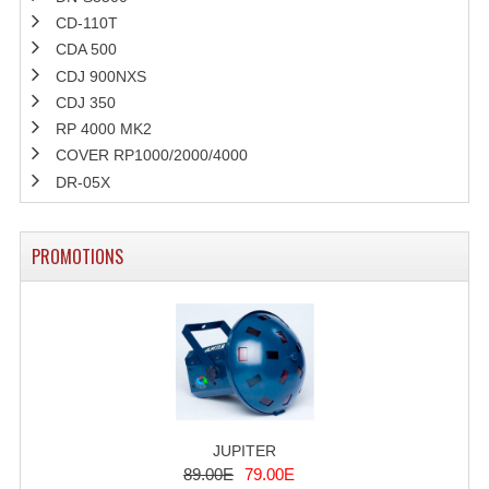
Lecteurs Cd À Plats
CD-110T
CDA 500
Lecteurs Cd À Plats Lecteur MP3
CDJ 900NXS
CDJ 350
Lecteurs Double Cd Mixage Intégrée
RP 4000 MK2
COVER RP1000/2000/4000
Lecteurs Double Cd MP3
DR-05X
Lecteurs Lasers Simple Et Mp3 (rack 19")
Minidisc
PROMOTIONS
Digital Package Et Logiciel
Enregistreur Numérique
Platines Dvd Pour Dj
Platines Cassettes
JUPITER
Limiteur De Niveau Sonore
89.00E
79.00E