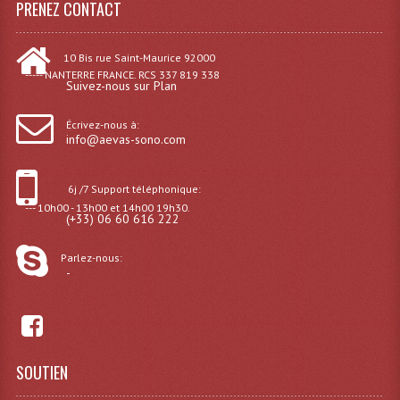
PRENEZ CONTACT
Effets LASERS
10 Bis rue Saint-Maurice 92000
Laser Multi-Points
----- NANTERRE FRANCE. RCS 337 819 338
Suivez-nous sur Plan
Lasers (Effets Volumetriques)
Écrivez-nous à:
info@aevas-sono.com
Lasers D'extérieur Multi-Points
Effets Lumineux À Leds
6j /7 Support téléphonique:
--- 10h00 - 13h00 et 14h00 19h30.
Effets Lumineux, Centre De Piste
(+33) 06 60 616 222
Effets Lumineux, Effets Disco
Parlez-nous:
-
Electronique Commande Light
Blocs De Puissance
Chenillards Modulateurs
SOUTIEN
Consoles Éclairage DMX