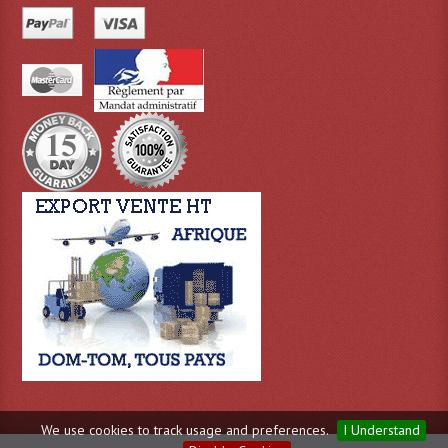
Dispatches
Filtres Et Divers
Flexibles Lumineux Leds
Guirlandes Lumineuse
Gyrophares À Leds
Lampes Ampoules
Ampoules - Tubes Lumière Noire Black Gun
Lampes À Décharges
Lampes De Couleurs
Lampes Dichroique
We use cookies to track usage and preferences.
I Understand
Lampes Halogenes Divers