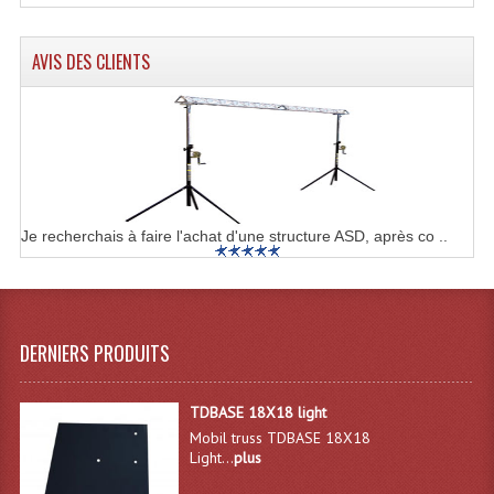
Microphones Scène Et Studio
AVIS DES CLIENTS
Microphones Filaires
Micro Sans Fil HF VHF 200MHZ
Micro Sans Fil HF UHF 800MHZ
Micros De Studio
Je recherchais à faire l'achat d'une structure ASD, après co ..
Microphones De Surface
Multi-Effets, Reverbes Etc...
Peripheriques Traitements Et Accessoires
DERNIERS PRODUITS
Portes Voix Mégaphones
TDBASE 18X18 light
Pupitre Pour Discours
Mobil truss TDBASE 18X18
Light...
plus
Samplers, Échantillonneurs