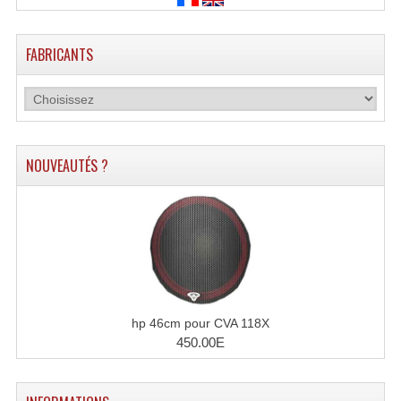
Enceintes Et Caissons Basses
Packs Sono
FABRICANTS
Enceintes Amplifiées Actives
Enceintes, Système Amplifiés
Enceintes Passives Sono
NOUVEAUTÉS ?
Retours De Scène
Caisson De Basse Amplifié
Caissons De Basses
Enceinte Nomade Bluetooth
hp 46cm pour CVA 118X
Enceintes (Ecoutes De Studio)
450.00E
Enceintes Autonomes Portables Amplifiées