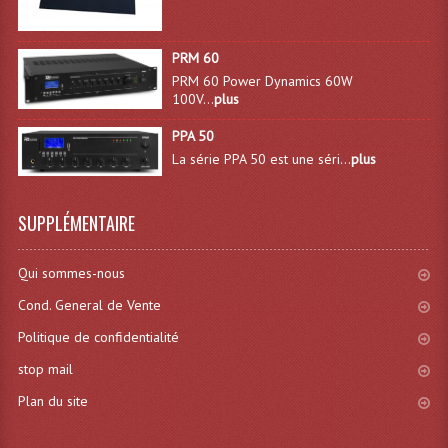
Système Sans Fil In-Ear Monitoring
PRM 60
Table Mixages Et Contrôleurs & Consoles
PRM 60 Power Dynamics 60W
100V...
plus
Tables De Mixage DJ
PPA 50
Controleurs DJ USB / MP3
La série PPA 50 est une séri...
plus
Consoles Sono Et Studio
SUPPLÉMENTAIRE
Consoles Numériques
Qui sommes-nous
Consoles Amplifiées
Cond. General de Vente
Lumière
Politique de confidentialité
Boules À Facettes
stop mail
Changeurs De Couleurs
Plan du site
Déco Light