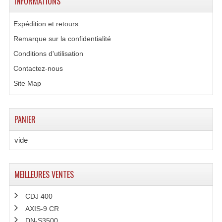
INFORMATIONS
Enceintes Hifi
Expédition et retours
Enceintes Monitoring
Remarque sur la confidentialité
Filtres Actifs, Correcteurs
Conditions d'utilisation
Contactez-nous
Haut-Parleurs Moteurs Tweeters Filtres
Site Map
Haut Parleurs Sono
Filtres Passifs
PANIER
Haut-Parleurs Amplis Guitare
vide
Moteurs Pavillons Pour Enceinte
Tweeters Pour Enceintes
MEILLEURES VENTES
Lecteurs Audio & Sources
CDJ 400
AXIS-9 CR
Platines Disque Vinyles
DN-S3500