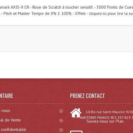
numark AXIS-9 CR - Roue de Scratch à toucher sensitif. - 3000 Points de Cues
. - Pitch et Master Tempo de 0% ‡ 100%. - Effets - cliquez-ici pour lire la sui
)
NTAIRE
PRENEZ CONTACT
-nous
10 Bis rue Saint-Maurice 920
----- NANTERRE FRANCE. RCS 337 819 
al de Vente
Suivez-nous sur Plan
 confidentialité