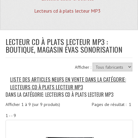
Quoi De Neuf?
Lecteurs cd à plats lecteur MP3
Promotions
Plan Acces, Horaires.
LECTEUR CD À PLATS LECTEUR MP3 :
Location De Matériel
BOUTIQUE, MAGASIN ÉVAS SONORISATION
Le Matériel D´occasion
Recherche Avancée
Afficher :
Recevoir Nos Promotions
LISTE DES ARTICLES NEUFS EN VENTE DANS LA CATÉGORIE:
LECTEURS CD À PLATS LECTEUR MP3
Faire Votre Devis
DANS LA CATÉGORIE: LECTEURS CD À PLATS LECTEUR MP3
CATÉGORIES
Afficher
1
à
9
(sur
9
produits)
Pages de résultat :
1
Sonorisation
1 - - 9
Accessoires Pieds Cellules Diamants