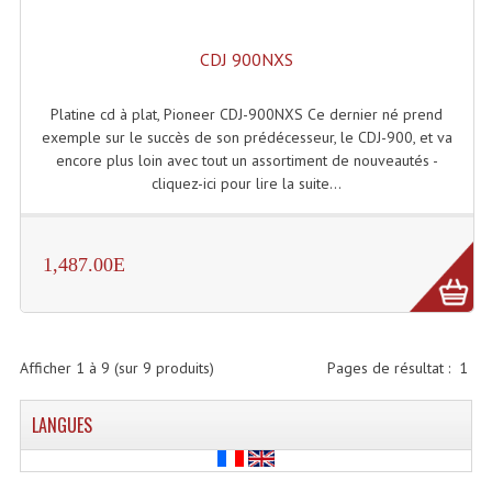
Projecteur Led Sur Batterie
Projecteurs À Leds D'extérieurs
CDJ 900NXS
Projecteurs Barres De Leds
Platine cd à plat, Pioneer CDJ-900NXS Ce dernier né prend
exemple sur le succès de son prédécesseur, le CDJ-900, et va
Projecteurs Déco À Leds
encore plus loin avec tout un assortiment de nouveautés -
cliquez-ici pour lire la suite...
Projecteurs Leds
Projecteurs Plafonniers Et Encastrés
1,487.00E
Projecteurs Théâtre Led
Projecteurs Traditionnels
Projecteurs Cycliodes
Afficher
1
à
9
(sur
9
produits)
Pages de résultat :
1
Projecteurs Découpes
LANGUES
Projecteurs Par : 16 À 64 Et Autres