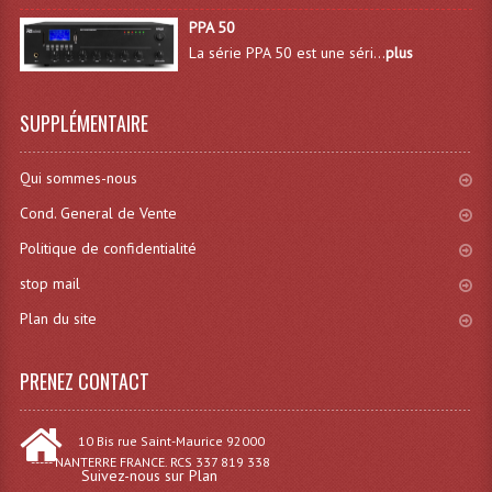
PPA 50
Angles Structure SC150
La série PPA 50 est une séri...
plus
Angles Structure SD250
Angles Structure TRIO290
SUPPLÉMENTAIRE
Angles Structure Triodéco
Qui sommes-nous
Angles Trio Steel Acier
Cond. General de Vente
Politique de confidentialité
Cercle Monotube
stop mail
Cercle Struct Carrée 290
Plan du site
Cercle Struct SCC Carre
PRENEZ CONTACT
Cercle Struct Triangulaire290
Crochets Et Accessoires
10 Bis rue Saint-Maurice 92000
----- NANTERRE FRANCE. RCS 337 819 338
Suivez-nous sur Plan
Embases Pour Structure