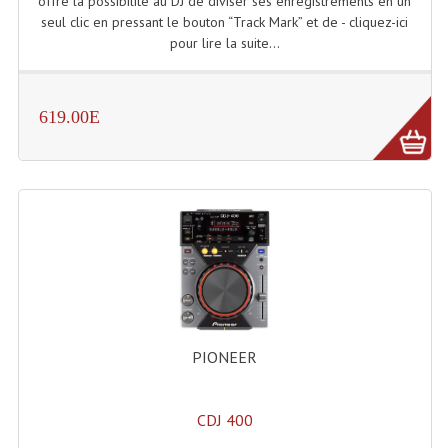
offre la possibilité au DJ de diviser ses enregistrements en un
seul clic en pressant le bouton “Track Mark” et de - cliquez-ici
Effets LASERS
pour lire la suite...
Laser Multi-Points
Lasers (Effets Volumetriques)
619.00E
Lasers D'extérieur Multi-Points
Effets Lumineux À Leds
Effets Lumineux, Centre De Piste
Effets Lumineux, Effets Disco
Electronique Commande Light
PIONEER
Blocs De Puissance
Chenillards Modulateurs
CDJ 400
Consoles Éclairage DMX