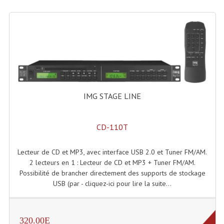
Enceintes Hifi
Enceintes Monitoring
Filtres Actifs, Correcteurs
Haut-Parleurs Moteurs Tweeters Filtres
Haut Parleurs Sono
IMG STAGE LINE
Filtres Passifs
CD-110T
Haut-Parleurs Amplis Guitare
Lecteur de CD et MP3, avec interface USB 2.0 et Tuner FM/AM.
Moteurs Pavillons Pour Enceinte
2 lecteurs en 1 : Lecteur de CD et MP3 + Tuner FM/AM.
Tweeters Pour Enceintes
Possibilité de brancher directement des supports de stockage
USB (par - cliquez-ici pour lire la suite...
Lecteurs Audio & Sources
Platines Disque Vinyles
320.00E