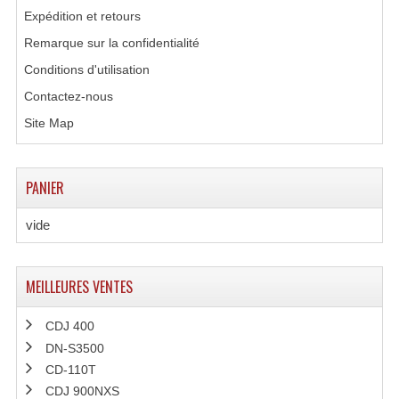
Connectiques, Prises Etc...
Expédition et retours
Remarque sur la confidentialité
Adaptateurs Audio
Conditions d'utilisation
Divers Bricolage
Contactez-nous
Divers Bricolage
Site Map
Haut-Parleurs Origine Sav
PANIER
Membrannes De Haut Parleurs
vide
Pieces Détachées Sav
Public-Adress
MEILLEURES VENTES
Accessoires Public-Adress L100V
CDJ 400
Amplificateurs (L 100v)
DN-S3500
CD-110T
Enceintes Encastrables Ligne 100V 4-8 Ohm
CDJ 900NXS