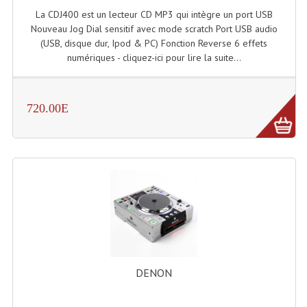
La CDJ400 est un lecteur CD MP3 qui intègre un port USB
Dispatches
Nouveau Jog Dial sensitif avec mode scratch Port USB audio
(USB, disque dur, Ipod & PC) Fonction Reverse 6 effets
Filtres Et Divers
numériques - cliquez-ici pour lire la suite...
Flexibles Lumineux Leds
720.00E
Guirlandes Lumineuse
Gyrophares À Leds
Lampes Ampoules
Ampoules - Tubes Lumière Noire Black Gun
Lampes À Décharges
Lampes De Couleurs
DENON
Lampes Dichroique
Lampes Halogenes Divers