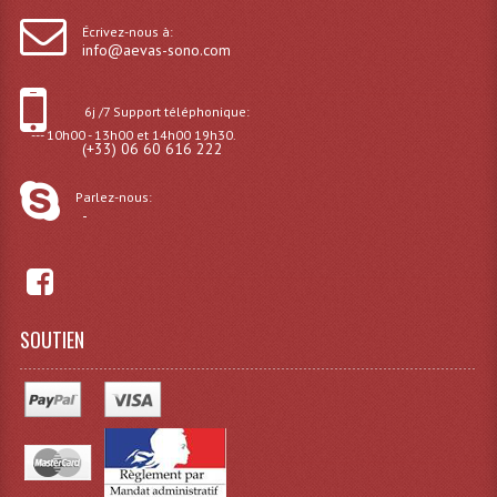
Grill Auto-Porté
Écrivez-nous à:
info@aevas-sono.com
Monotubes Et Angles 50mm
6j /7 Support téléphonique:
Pendrillon Et Ossature
--- 10h00 - 13h00 et 14h00 19h30.
(+33) 06 60 616 222
Pieds De Levage
Parlez-nous:
Ponts - Portiques
-
Praticable Et Accessoires
Structure Echelle 290 Asd
SOUTIEN
Structure Et Angles Quatro Deco
Structures
Structures Carrées
Structures, Angles Sd150