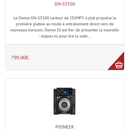
DN-S3500
Lampes Leds
Le Denon DN-S3500 Lecteur de CD/MP3 à plat propulse la
Lampes PAR
première platine au mode à entraînement direct vers de
nouveaux horizons. Denon DJ est fier de présenter la nouvelle
Lampes Théatre
- cliquez-ici pour lire la suite...
Les Packs Light
799.00E
Lumières Noire
Lyres
Panneaux, Piste Danse À Leds
Petit Effets Lumineux
Projecteur De Gobo
Projecteur Extérieur Multifaisceaux
PIONEER