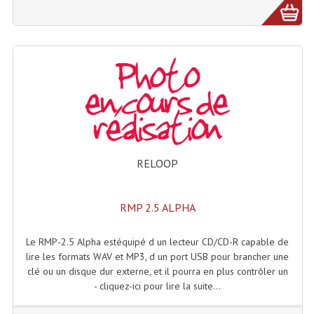
Lecteurs Cd À Plats
Lecteurs Cd À Plats Lecteur MP3
Lecteurs Double Cd Mixage Intégrée
Lecteurs Double Cd MP3
Lecteurs Lasers Simple Et Mp3 (rack 19")
Minidisc
RELOOP
Digital Package Et Logiciel
RMP 2.5 ALPHA
Enregistreur Numérique
Le RMP-2.5 Alpha estéquipé d un lecteur CD/CD-R capable de
Platines Dvd Pour Dj
lire les formats WAV et MP3, d un port USB pour brancher une
clé ou un disque dur externe, et il pourra en plus contrôler un
Platines Cassettes
- cliquez-ici pour lire la suite...
Limiteur De Niveau Sonore