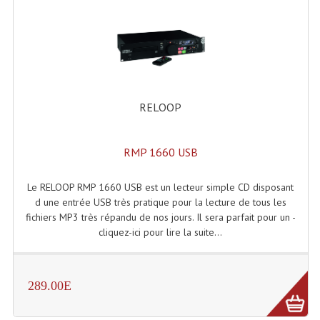
Enceintes Et Caissons Basses
Packs Sono
Enceintes Amplifiées Actives
Enceintes, Système Amplifiés
RELOOP
Enceintes Passives Sono
RMP 1660 USB
Retours De Scène
Caisson De Basse Amplifié
Le RELOOP RMP 1660 USB est un lecteur simple CD disposant
d une entrée USB très pratique pour la lecture de tous les
Caissons De Basses
fichiers MP3 très répandu de nos jours. Il sera parfait pour un -
cliquez-ici pour lire la suite...
Enceinte Nomade Bluetooth
Enceintes (Ecoutes De Studio)
289.00E
Enceintes Autonomes Portables Amplifiées