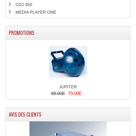
CDJ 350
Enceintes Murales (Ligne 100V 16 - 8 Ohm)
MEDIA PLAYER ONE
Hp À Chambre De Compression
Lecteurs Mp3 Et CDs Sources
PROMOTIONS
Microphone PA & Micro Pupitre
Projecteurs De Son
Sono: Conférences Securité Visite Guidée
Système D'audio Guide
JUPITER
Système D'interprétation Simultanée
89.00E
79.00E
Système De Conférence
AVIS DES CLIENTS
Système Visite Guidée
Sonorisation Securité EN-54