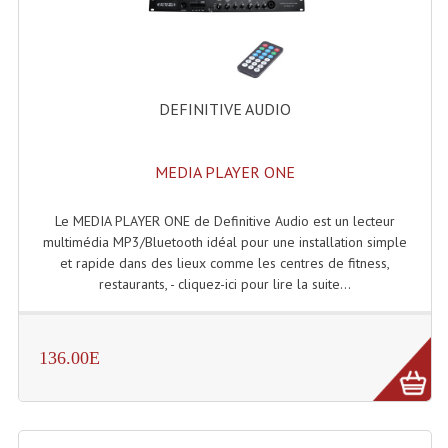
Accessoires Enceintes
Accessoires Micro, Pieds De Régie
Cellule (s)
DEFINITIVE AUDIO
Diamants
MEDIA PLAYER ONE
Pieds D'enceintes
Selecteurs Audio Vidéo
Le MEDIA PLAYER ONE de Definitive Audio est un lecteur
multimédia MP3/Bluetooth idéal pour une installation simple
Amplificateurs
et rapide dans des lieux comme les centres de fitness,
restaurants, - cliquez-ici pour lire la suite...
Amplificateurs Multi-Canaux
Casques Stéréo
136.00E
Compresseurs , Limiteurs , Noise Gate
Egaliseur Egaliseurs