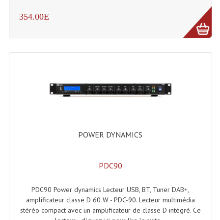
Microphones Scène Et Studio
354.00E
Microphones Filaires
Micro Sans Fil HF VHF 200MHZ
Micro Sans Fil HF UHF 800MHZ
Micros De Studio
Microphones De Surface
Multi-Effets, Reverbes Etc...
POWER DYNAMICS
Peripheriques Traitements Et Accessoires
PDC90
Portes Voix Mégaphones
PDC90 Power dynamics Lecteur USB, BT, Tuner DAB+,
Pupitre Pour Discours
amplificateur classe D 60 W - PDC-90. Lecteur multimédia
stéréo compact avec un amplificateur de classe D intégré. Ce
Samplers, Échantillonneurs