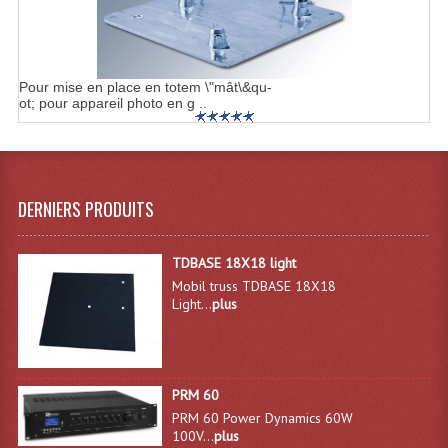
Système Boucle Magnétique
Structures, Pieds, Ponts...
Pour mise en place en totem \"mât\&qu-
ot; pour appareil photo en g ..
Angle AG20 Structure Contest
Angle AG29 Structure Contest
Angle DECO22Q Structure Contest
DERNIERS PRODUITS
Angle DECOTRI Structure Contest
TDBASE 18X18 light
Angle DUO Structure Contest
Mobil truss TDBASE 18X18
Light...
plus
Angles Structure ASD SX290
Angles Structure ASD SZ 290
Angles Structure Duo290
PRM 60
PRM 60 Power Dynamics 60W
Angles Structure QUATRO290
100V...
plus