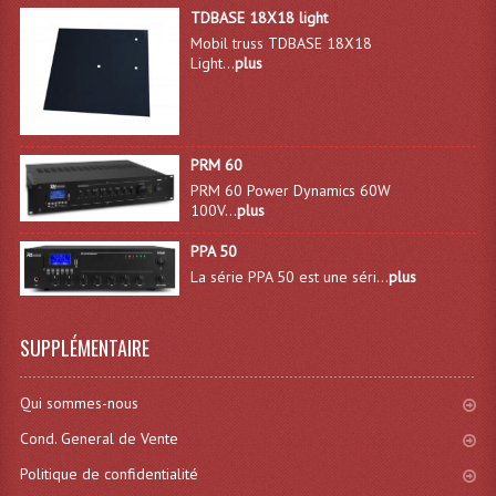
TDBASE 18X18 light
Effets LASERS
Mobil truss TDBASE 18X18
Light...
plus
Laser Multi-Points
Lasers (Effets Volumetriques)
PRM 60
Lasers D'extérieur Multi-Points
PRM 60 Power Dynamics 60W
100V...
plus
Effets Lumineux À Leds
PPA 50
Effets Lumineux, Centre De Piste
La série PPA 50 est une séri...
plus
Effets Lumineux, Effets Disco
SUPPLÉMENTAIRE
Electronique Commande Light
Blocs De Puissance
Qui sommes-nous
Cond. General de Vente
Chenillards Modulateurs
Politique de confidentialité
Consoles Éclairage DMX