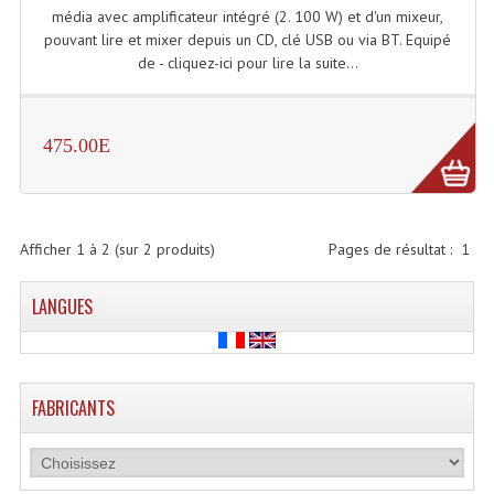
média avec amplificateur intégré (2. 100 W) et d'un mixeur,
Enceintes Hifi
pouvant lire et mixer depuis un CD, clé USB ou via BT. Equipé
Enceintes Monitoring
de - cliquez-ici pour lire la suite...
Filtres Actifs, Correcteurs
475.00E
Haut-Parleurs Moteurs Tweeters Filtres
Haut Parleurs Sono
Filtres Passifs
Afficher
1
à
2
(sur
2
produits)
Pages de résultat :
1
Haut-Parleurs Amplis Guitare
LANGUES
Moteurs Pavillons Pour Enceinte
Tweeters Pour Enceintes
FABRICANTS
Lecteurs Audio & Sources
Platines Disque Vinyles