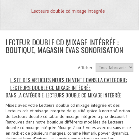
Quoi De Neuf?
Lecteurs double cd mixage intégrée
Promotions
Plan Acces, Horaires.
LECTEUR DOUBLE CD MIXAGE INTÉGRÉE :
Location De Matériel
BOUTIQUE, MAGASIN ÉVAS SONORISATION
Le Matériel D´occasion
Recherche Avancée
Afficher :
Recevoir Nos Promotions
LISTE DES ARTICLES NEUFS EN VENTE DANS LA CATÉGORIE:
LECTEURS DOUBLE CD MIXAGE INTÉGRÉE
Faire Votre Devis
DANS LA CATÉGORIE: LECTEURS DOUBLE CD MIXAGE INTÉGRÉE
CATÉGORIES
Mixez avec votre Lecteurs double cd mixage intégrée et des
Lecteurs cds et mixage integrée de qualité grâce à notre sélection
Sonorisation
de Lecteurs double cd table de mixage intégrée à prix discount !
Retrouvez dans notre boutique différents modèles de Lecteurs
double cd mixage intégrée Mixage 2 ou 3 voies avec ou sans mise
Accessoires Pieds Cellules Diamants
en rack et de plusieurs marques, comme Numark, power dynamics,
skytec et bien d'autres... si jamais vous ne trouviez pas les