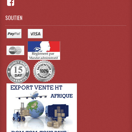
Lampes Leds
SOUTIEN
Lampes PAR
Lampes Théatre
Les Packs Light
Lumières Noire
Lyres
Panneaux, Piste Danse À Leds
Petit Effets Lumineux
Projecteur De Gobo
Projecteur Extérieur Multifaisceaux