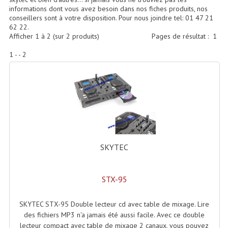
Accessoires Enceintes
informations dont vous avez besoin dans nos fiches produits, nos
conseillers sont à votre disposition. Pour nous joindre tel: 01 47 21
Accessoires Micro, Pieds De Régie
62 22.
Afficher
1
à
2
(sur
2
produits)
Pages de résultat :
1
Cellule (s)
1 - - 2
Diamants
Pieds D'enceintes
Selecteurs Audio Vidéo
Amplificateurs
SKYTEC
Amplificateurs Multi-Canaux
Casques Stéréo
STX-95
Compresseurs , Limiteurs , Noise Gate
SKYTEC STX-95 Double lecteur cd avec table de mixage. Lire
Egaliseur Egaliseurs
des fichiers MP3 n'a jamais été aussi facile. Avec ce double
lecteur compact avec table de mixage 2 canaux, vous pouvez