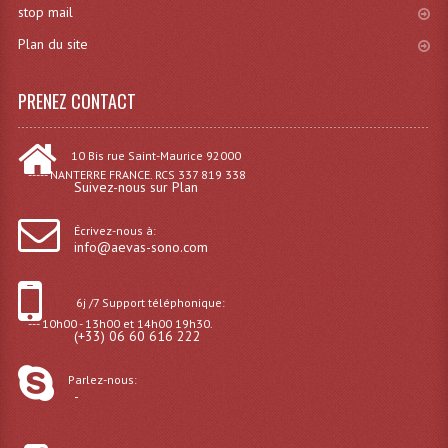
stop mail
Dispatches
Plan du site
Filtres Et Divers
PRENEZ CONTACT
Flexibles Lumineux Leds
10 Bis rue Saint-Maurice 92000
Guirlandes Lumineuse
----- NANTERRE FRANCE. RCS 337 819 338
Suivez-nous sur Plan
Gyrophares À Leds
Écrivez-nous à:
Lampes Ampoules
info@aevas-sono.com
Ampoules - Tubes Lumière Noire Black Gun
6j /7 Support téléphonique:
--- 10h00 - 13h00 et 14h00 19h30.
Lampes À Décharges
(+33) 06 60 616 222
Lampes De Couleurs
Parlez-nous:
-
Lampes Dichroique
Lampes Halogenes Divers