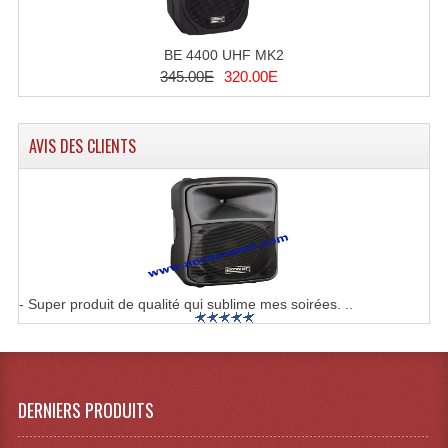
Système Sans Fil In-Ear Monitoring
BE 4400 UHF MK2
Table Mixages Et Contrôleurs & Consoles
345.00E
320.00E
Tables De Mixage DJ
AVIS DES CLIENTS
Controleurs DJ USB / MP3
Consoles Sono Et Studio
Consoles Numériques
Consoles Amplifiées
- Super produit de qualité qui sublime mes soirées. ..
Lumière
Boules À Facettes
Changeurs De Couleurs
DERNIERS PRODUITS
Déco Light