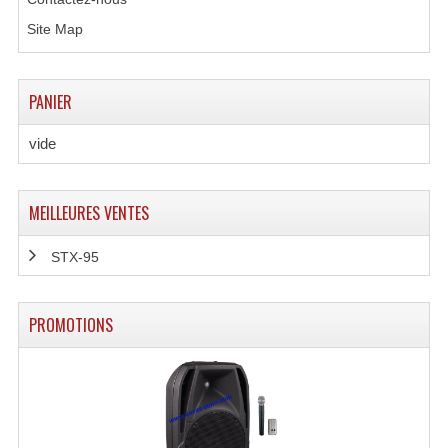
Microphones Scène Et Studio
Site Map
Microphones Filaires
PANIER
Micro Sans Fil HF VHF 200MHZ
vide
Micro Sans Fil HF UHF 800MHZ
Micros De Studio
MEILLEURES VENTES
Microphones De Surface
STX-95
Multi-Effets, Reverbes Etc...
Peripheriques Traitements Et Accessoires
PROMOTIONS
Portes Voix Mégaphones
Pupitre Pour Discours
Samplers, Échantillonneurs