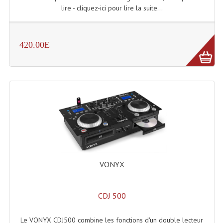
Enceintes Et Caissons Basses
lire - cliquez-ici pour lire la suite...
Packs Sono
420.00E
Enceintes Amplifiées Actives
Enceintes, Système Amplifiés
Enceintes Passives Sono
Retours De Scène
Caisson De Basse Amplifié
Caissons De Basses
VONYX
Enceinte Nomade Bluetooth
Enceintes (Ecoutes De Studio)
CDJ 500
Enceintes Autonomes Portables Amplifiées
Le VONYX CDJ500 combine les fonctions d'un double lecteur