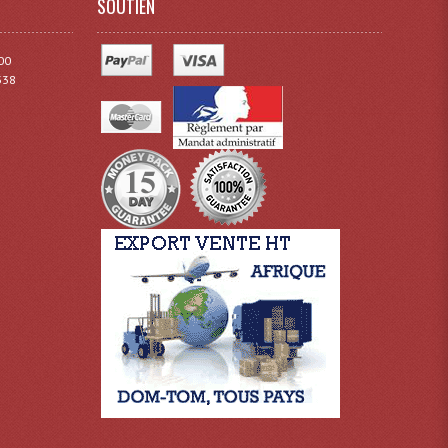
SOUTIEN
00
338