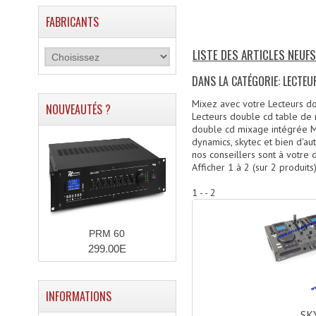
FABRICANTS
LISTE DES ARTICLES NEUF
DANS LA CATÉGORIE: LECTEU
Mixez avec votre Lecteurs do
NOUVEAUTÉS ?
Lecteurs double cd table de 
double cd mixage intégrée M
dynamics, skytec et bien d'au
nos conseillers sont à votre d
Afficher
1
à
2
(sur
2
produits
1 - - 2
PRM 60
299.00E
INFORMATIONS
SK