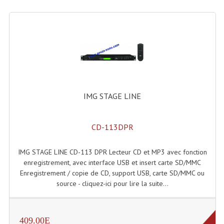
Enceintes Hifi
Enceintes Monitoring
Filtres Actifs, Correcteurs
Haut-Parleurs Moteurs Tweeters Filtres
Haut Parleurs Sono
IMG STAGE LINE
Filtres Passifs
CD-113DPR
Haut-Parleurs Amplis Guitare
IMG STAGE LINE CD-113 DPR Lecteur CD et MP3 avec fonction
Moteurs Pavillons Pour Enceinte
enregistrement, avec interface USB et insert carte SD/MMC
Tweeters Pour Enceintes
Enregistrement / copie de CD, support USB, carte SD/MMC ou
source - cliquez-ici pour lire la suite...
Lecteurs Audio & Sources
Platines Disque Vinyles
409.00E