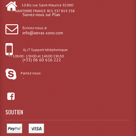
10 Bis rue Saint-Maurice 92000
----- NANTERRE FRANCE. RCS 337 819 338
Lampes Leds
Suivez-nous sur Plan
Lampes PAR
Écrivez-nous à:
info@aevas-sono.com
Lampes Théatre
Les Packs Light
6j /7 Support téléphonique:
--- 10h00 - 13h00 et 14h00 19h30.
(+33) 06 60 616 222
Lumières Noire
Parlez-nous:
Lyres
-
Panneaux, Piste Danse À Leds
Petit Effets Lumineux
SOUTIEN
Projecteur De Gobo
Projecteur Extérieur Multifaisceaux