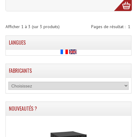
Lecteurs Cd À Plats
Lecteurs Cd À Plats Lecteur MP3
Afficher
1
à
3
(sur
3
produits)
Pages de résultat :
1
Lecteurs Double Cd Mixage Intégrée
LANGUES
Lecteurs Double Cd MP3
Lecteurs Lasers Simple Et Mp3 (rack 19")
Minidisc
FABRICANTS
Digital Package Et Logiciel
Enregistreur Numérique
Platines Dvd Pour Dj
NOUVEAUTÉS ?
Platines Cassettes
Limiteur De Niveau Sonore