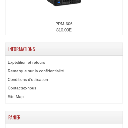
Microphones Scène Et Studio
Microphones Filaires
PRM-606
810.00E
Micro Sans Fil HF VHF 200MHZ
Micro Sans Fil HF UHF 800MHZ
INFORMATIONS
Micros De Studio
Expédition et retours
Microphones De Surface
Remarque sur la confidentialité
Multi-Effets, Reverbes Etc...
Conditions d'utilisation
Contactez-nous
Peripheriques Traitements Et Accessoires
Site Map
Portes Voix Mégaphones
Pupitre Pour Discours
PANIER
Samplers, Échantillonneurs