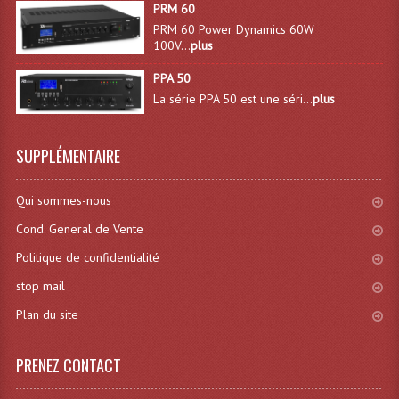
PRM 60
PRM 60 Power Dynamics 60W
Dispatches
100V...
plus
Filtres Et Divers
PPA 50
La série PPA 50 est une séri...
plus
Flexibles Lumineux Leds
Guirlandes Lumineuse
SUPPLÉMENTAIRE
Gyrophares À Leds
Qui sommes-nous
Lampes Ampoules
Cond. General de Vente
Ampoules - Tubes Lumière Noire Black Gun
Politique de confidentialité
stop mail
Lampes À Décharges
Plan du site
Lampes De Couleurs
PRENEZ CONTACT
Lampes Dichroique
Lampes Halogenes Divers