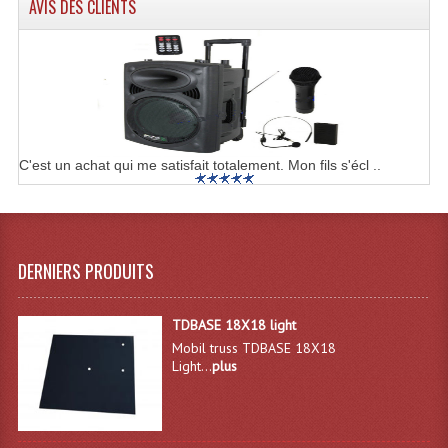
AVIS DES CLIENTS
Effets LASERS
Laser Multi-Points
Lasers (Effets Volumetriques)
Lasers D'extérieur Multi-Points
C'est un achat qui me satisfait totalement. Mon fils s'écl ..
Effets Lumineux À Leds
Effets Lumineux, Centre De Piste
DERNIERS PRODUITS
Effets Lumineux, Effets Disco
Electronique Commande Light
TDBASE 18X18 light
Mobil truss TDBASE 18X18
Blocs De Puissance
Light...
plus
Chenillards Modulateurs
Consoles Éclairage DMX