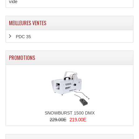
vide
Système Sans Fil In-Ear Monitoring
Table Mixages Et Contrôleurs & Consoles
MEILLEURES VENTES
Tables De Mixage DJ
PDC 35
Controleurs DJ USB / MP3
PROMOTIONS
Consoles Sono Et Studio
Consoles Numériques
Consoles Amplifiées
Lumière
Boules À Facettes
SNOWBURST 1500 DMX
229.00E
219.00E
Changeurs De Couleurs
Déco Light