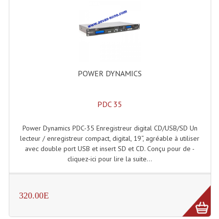
Enceintes Et Caissons Basses
Packs Sono
Enceintes Amplifiées Actives
Enceintes, Système Amplifiés
POWER DYNAMICS
Enceintes Passives Sono
PDC 35
Retours De Scène
Caisson De Basse Amplifié
Power Dynamics PDC-35 Enregistreur digital CD/USB/SD Un
lecteur / enregistreur compact, digital, 19“, agréable à utiliser
Caissons De Basses
avec double port USB et insert SD et CD. Conçu pour de -
cliquez-ici pour lire la suite...
Enceinte Nomade Bluetooth
Enceintes (Ecoutes De Studio)
320.00E
Enceintes Autonomes Portables Amplifiées