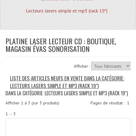
Quoi De Neuf?
Lecteurs lasers simple et mp3 (rack 19")
Promotions
Plan Acces, Horaires.
PLATINE LASER LECTEUR CD : BOUTIQUE,
Location De Matériel
MAGASIN ÉVAS SONORISATION
Le Matériel D´occasion
Recherche Avancée
Afficher :
Recevoir Nos Promotions
LISTE DES ARTICLES NEUFS EN VENTE DANS LA CATÉGORIE:
LECTEURS LASERS SIMPLE ET MP3 (RACK 19")
Faire Votre Devis
DANS LA CATÉGORIE: LECTEURS LASERS SIMPLE ET MP3 (RACK 19")
CATÉGORIES
Afficher
1
à
3
(sur
3
produits)
Pages de résultat :
1
Sonorisation
1 - - 3
Accessoires Pieds Cellules Diamants