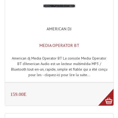
Accessoires Enceintes
Accessoires Micro, Pieds De Régie
Cellule (s)
AMERICAN DJ
Diamants
MEDIA OPERATOR BT
Pieds D'enceintes
Selecteurs Audio Vidéo
American dj Media Operator BT La console Media Operator
BT d’American Audio est un lecteur multimédia MP3 /
Amplificateurs
Bluetooth tout-en-un, rapide, simple et fiable qui a été conçu
pour les - cliquez-ici pour lire la suite...
Amplificateurs Multi-Canaux
Casques Stéréo
159.00E
Compresseurs , Limiteurs , Noise Gate
Egaliseur Egaliseurs