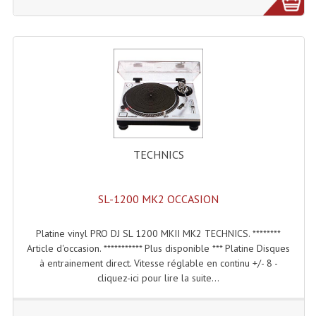
Rack 19" PRO Betonex
Rack 19" Standard Betonex
Sac Trolley De Transport
Sacs & Housses De Transport
Valises Pour Clavier
TECHNICS
Rack 19 Pouces Multiplis
SL-1200 MK2 OCCASION
Accessoires Flight-Case Coins Roulettes
Rack 19" STYLE VSR (capot En L)
Platine vinyl PRO DJ SL 1200 MKII MK2 TECHNICS. ********
Article d'occasion. *********** Plus disponible *** Platine Disques
Machines À Effets Fumées, Mousses, Liquid
à entrainement direct. Vitesse réglable en continu +/- 8 -
cliquez-ici pour lire la suite...
Machines À Fumées
Effets Projection Et Jet De CO2