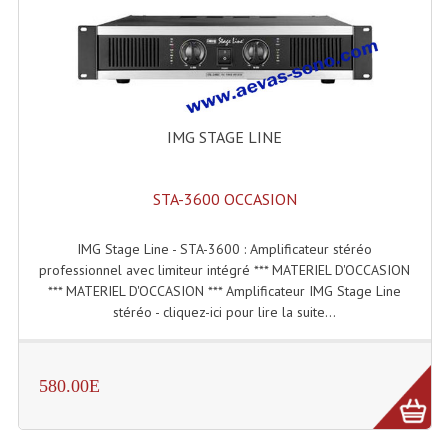
Grill Auto-Porté
Monotubes Et Angles 50mm
Pendrillon Et Ossature
IMG STAGE LINE
Pieds De Levage
Ponts - Portiques
STA-3600 OCCASION
Praticable Et Accessoires
IMG Stage Line - STA-3600 : Amplificateur stéréo
professionnel avec limiteur intégré *** MATERIEL D'OCCASION
Structure Echelle 290 Asd
*** MATERIEL D'OCCASION *** Amplificateur IMG Stage Line
stéréo - cliquez-ici pour lire la suite...
Structure Et Angles Quatro Deco
Structures
580.00E
Structures Carrées
Structures, Angles Sd150