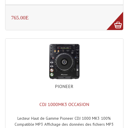
Liquides À Fumée
765.00E
Liquides À Mousse
Nos Occasions Et Stock B
Les Occasions
Notre Stock B
Karaoké Materiel Lecteur Etc...
Matériel Karaoké
PIONEER
Disque DVD
CDJ 1000MK3 OCCASION
Disque LD (30 Cm.)
TARIF ET CATALOGUE DE LOCATION
Lecteur Haut de Gamme Pioneer CDJ 1000 MK3 100%
Compatible MP3 Affichage des données des fichiers MP3