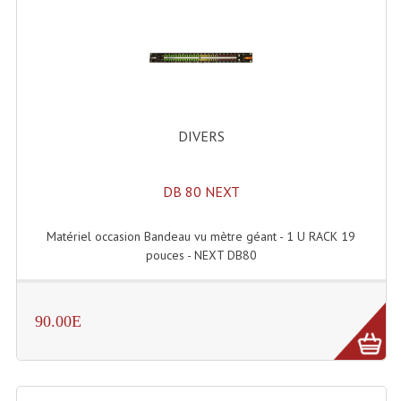
Enceintes Hifi
Enceintes Monitoring
Filtres Actifs, Correcteurs
Haut-Parleurs Moteurs Tweeters Filtres
DIVERS
Haut Parleurs Sono
DB 80 NEXT
Filtres Passifs
Haut-Parleurs Amplis Guitare
Matériel occasion Bandeau vu mètre géant - 1 U RACK 19
pouces - NEXT DB80
Moteurs Pavillons Pour Enceinte
Tweeters Pour Enceintes
90.00E
Lecteurs Audio & Sources
Platines Disque Vinyles