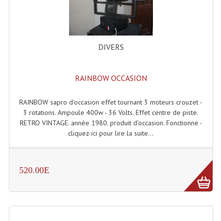
Angles Structure SC150
Angles Structure SD250
DIVERS
Angles Structure TRIO290
Angles Structure Triodéco
RAINBOW OCCASION
Angles Trio Steel Acier
RAINBOW sapro d'occasion effet tournant 3 moteurs crouzet -
3 rotations. Ampoule 400w - 36 Volts. Effet centre de piste.
Cercle Monotube
RETRO VINTAGE. année 1980. produit d'occasion. Fonctionne -
cliquez-ici pour lire la suite...
Cercle Struct Carrée 290
Cercle Struct SCC Carre
520.00E
Cercle Struct Triangulaire290
Crochets Et Accessoires
Embases Pour Structure