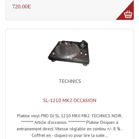
720.00E
Machines À Brouillard
Lanceur De Flammes Et Cartouche De Gaz
Machine À Etincelles Froides
Machines & Canon À Confettis
Machines À Bulles
Machines À Effet Brouillard
TECHNICS
Machines À Fumée Lourde
SL-1210 MK2 OCCASION
Machines À Mousse, Neige, Liquides
Liquide À Brouillard
Platine vinyl PRO DJ SL 1210 MKII MK2 TECHNICS NOIR.
******** Article d'occasion. *********** Platine Disques à
Liquide À Bulles
entrainement direct. Vitesse réglable en continu +/- 8 % .
Coffret en - cliquez-ici pour lire la suite...
Liquide À Neige