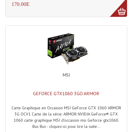
170.00E
Effets LASERS
Laser Multi-Points
Lasers (Effets Volumetriques)
Lasers D'extérieur Multi-Points
Effets Lumineux À Leds
Effets Lumineux, Centre De Piste
MSI
Effets Lumineux, Effets Disco
GEFORCE GTX1060 3GO ARMOR
Electronique Commande Light
Blocs De Puissance
Carte Graphique en Occasion MSI GeForce GTX 1060 ARMOR
3G OCV1 Carte de la série: ARMOR NVIDIA GeForce® GTX
Chenillards Modulateurs
1060 carte graphique MSI d'occasion msi Geforce gtx1060.
Bus Bus - cliquez-ici pour lire la suite...
Consoles Éclairage DMX