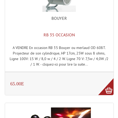
Accessoires Enceintes
Accessoires Micro, Pieds De Régie
BOUYER
Cellule (s)
RB 35 OCCASION
Diamants
Pieds D'enceintes
A VENDRE En occasion RB 35 Bouyer ou merlaud OD 608T.
Projecteur de son cylindrique, HP 17cm, 25W sous 8 ohms,
Selecteurs Audio Vidéo
Ligne 100V: 15 W / 8,0 w / 4 / 2 W. Ligne 70 V: 7,5w / 4,0W /2
/ 1 W. - cliquez-ici pour lire la suite...
Amplificateurs
Amplificateurs Multi-Canaux
65.00E
Casques Stéréo
Compresseurs , Limiteurs , Noise Gate
Egaliseur Egaliseurs