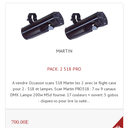
Tour De Travail Et Échafaudage
Flight-Case (s) Et Accessoires
Flight Case Plasma Et Écran LCD
Flight Case Régie
MARTIN
Flight Cases Platine Disque. Lecteurs CD
Flight Malettes Consoles T. Mixages
PACK: 2 518 PRO
Flight-Case CDs Et Disques Vinyls
A vendre Occasion scans 518 Martin les 2 avec le flight-case
pour 2 - 518 et lampes. Scan Martin PRO518 : 7 ou 9 canaux
Flight-Case Pour Contrôleur DJ
DMX. Lampe 200w MSd fournie. 17 couleurs + ouvert. 5 gobos
- cliquez-ici pour lire la suite...
Flight-Case Pour La Lumière
Malle Flight Multi-Usage
700.00E
Meubles DJ