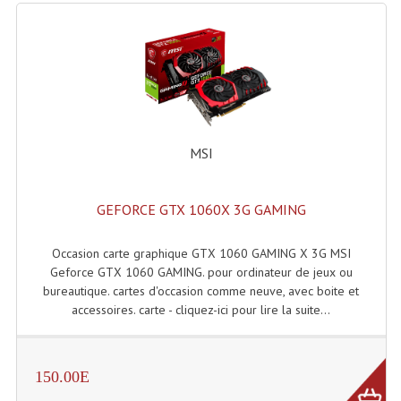
Microphones Scène Et Studio
Microphones Filaires
Micro Sans Fil HF VHF 200MHZ
Micro Sans Fil HF UHF 800MHZ
MSI
Micros De Studio
Microphones De Surface
GEFORCE GTX 1060X 3G GAMING
Multi-Effets, Reverbes Etc...
Occasion carte graphique GTX 1060 GAMING X 3G MSI
Geforce GTX 1060 GAMING. pour ordinateur de jeux ou
Peripheriques Traitements Et Accessoires
bureautique. cartes d'occasion comme neuve, avec boite et
accessoires. carte - cliquez-ici pour lire la suite...
Portes Voix Mégaphones
Pupitre Pour Discours
150.00E
Samplers, Échantillonneurs