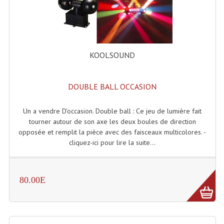
Enceintes Et Caissons Basses
Packs Sono
Enceintes Amplifiées Actives
KOOLSOUND
Enceintes, Système Amplifiés
DOUBLE BALL OCCASION
Enceintes Passives Sono
Retours De Scène
Un a vendre D'occasion. Double ball : Ce jeu de lumière fait
tourner autour de son axe les deux boules de direction
Caisson De Basse Amplifié
opposée et remplit la pièce avec des faisceaux multicolores. -
cliquez-ici pour lire la suite...
Caissons De Basses
Enceinte Nomade Bluetooth
80.00E
Enceintes (Ecoutes De Studio)
Enceintes Autonomes Portables Amplifiées