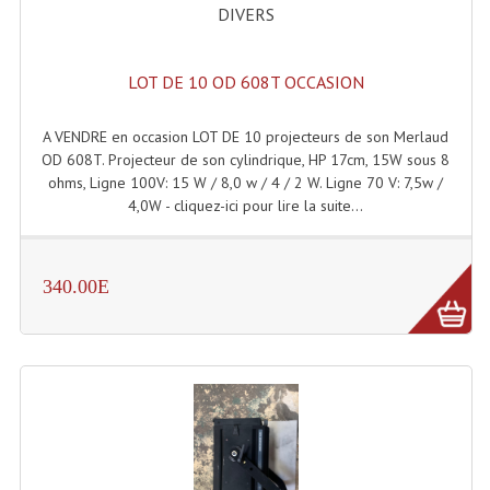
DIVERS
Enceintes Murales (Ligne 100V 16 - 8 Ohm)
Hp À Chambre De Compression
LOT DE 10 OD 608T OCCASION
Lecteurs Mp3 Et CDs Sources
A VENDRE en occasion LOT DE 10 projecteurs de son Merlaud
Microphone PA & Micro Pupitre
OD 608T. Projecteur de son cylindrique, HP 17cm, 15W sous 8
ohms, Ligne 100V: 15 W / 8,0 w / 4 / 2 W. Ligne 70 V: 7,5w /
Projecteurs De Son
4,0W - cliquez-ici pour lire la suite...
Sono: Conférences Securité Visite Guidée
340.00E
Système D'audio Guide
Système D'interprétation Simultanée
Système De Conférence
Système Visite Guidée
Sonorisation Securité EN-54