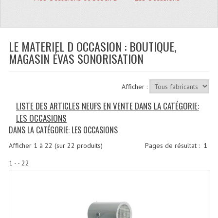
Quoi De Neuf?
Promotions
Plan Acces, Horaires.
LE MATERIEL D OCCASION : BOUTIQUE,
MAGASIN ÉVAS SONORISATION
Location De Matériel
Le Matériel D´occasion
Afficher :
Recherche Avancée
LISTE DES ARTICLES NEUFS EN VENTE DANS LA CATÉGORIE:
LES OCCASIONS
Recevoir Nos Promotions
DANS LA CATÉGORIE: LES OCCASIONS
Faire Votre Devis
Afficher
1
à
22
(sur
22
produits)
Pages de résultat :
1
CATÉGORIES
1 - - 22
Sonorisation
Accessoires Pieds Cellules Diamants