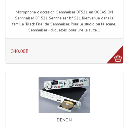
Projecteurs Poursuite
Microphone d'occasion. Sennheiser BF521 en OCCASION
Projecteurs Théatre: Plan Convexe Fresnel
Sennheiser BF 521 Sennheiser bf 521 Bienvenue dans la
famille "Black Fire" de Sennheiser. Pour le studio ou la scène,
Rampe De Spots
Sennheiser - cliquez-ici pour lire la suite...
Scanners
Stroboscopes
340.00E
Câbles, Connectiques.
Câblage Electrique
Câble Rallonge DMX512 MIDI
Câbles Module, Cables Audio
Câble Multi-Paires Audio
DENON
Câbles Enceintes