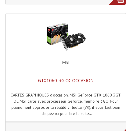
Système Sans Fil In-Ear Monitoring
Table Mixages Et Contrôleurs & Consoles
Tables De Mixage DJ
Controleurs DJ USB / MP3
Consoles Sono Et Studio
MSI
Consoles Numériques
GTX1060-3G OC OCCASION
Consoles Amplifiées
Lumière
CARTES GRAPHIQUES d'occasion. MSI GeForce GTX 1060 3GT
OC MSI carte avec processeur Geforce, mémoire 3GO. Pour
Boules À Facettes
pleinement apprécier la réalité virtuelle (VR), il vous faut bien
- cliquez-ici pour lire la suite...
Changeurs De Couleurs
Déco Light