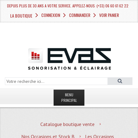
DEPUIS PLUS DE 30 ANS A VOTRE SERVICE. APPELEZ-NOUS :(+33) 06 60 61 62 22
CONNEXION
COMMANDER
VOIR PANIER
LA BOUTIQUE
MENU
PRINCIPAL
LA BOUTIQUE VENTE
Catalogue boutique vente
MAGASIN
Nos Occasions et Stock B
Les Occasions