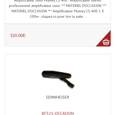
Amplificateur sono Peavey CS 400 : Amplificateur stéréo
Projecteur Led Sur Batterie
professionnel amplificateur sono. *** MATERIEL D'OCCASION ***
MATERIEL D'OCCASION *** Amplificateur Peavey CS-400 2 X
Projecteurs À Leds D'extérieurs
200w - cliquez-ici pour lire la suite...
Projecteurs Barres De Leds
Projecteurs Déco À Leds
320.00E
Projecteurs Leds
Projecteurs Plafonniers Et Encastrés
Projecteurs Théâtre Led
Projecteurs Traditionnels
Projecteurs Cycliodes
Projecteurs Découpes
SENNHEISER
Projecteurs Par : 16 À 64 Et Autres
BF521-OCCASION