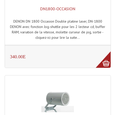
Connectiques, Prises Etc...
DN1800-OCCASION
Adaptateurs Audio
DENON DN 1800 Occasion Double platine laser, DN-1800
Divers Bricolage
DENON avec fonction Jog-shuttle pour les 2 lecteur cd, buffer
RAM, variation de la vitesse, molette curseur de jog, sortie -
Divers Bricolage
cliquez-ici pour lire la suite...
Haut-Parleurs Origine Sav
Membrannes De Haut Parleurs
340.00E
Pieces Détachées Sav
Public-Adress
Accessoires Public-Adress L100V
Amplificateurs (L 100v)
Enceintes Encastrables Ligne 100V 4-8 Ohm