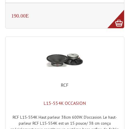
Dispatches
190.00E
Filtres Et Divers
Flexibles Lumineux Leds
Guirlandes Lumineuse
Gyrophares À Leds
Lampes Ampoules
Ampoules - Tubes Lumière Noire Black Gun
RCF
Lampes À Décharges
L15-554K OCCASION
Lampes De Couleurs
RCF L15-554K Haut parleur 38cm 600W. D'occasion. Le haut-
Lampes Dichroique
parleur RCF L15-554K est un 15 pouce/ 38 cm conçu
Lampes Halogenes Divers