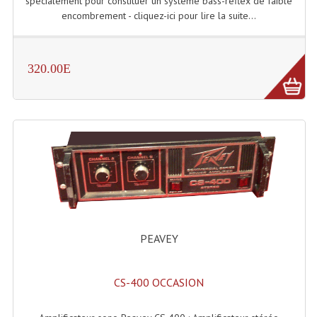
spécialement pour constituer un système bass-reflex de faible
encombrement - cliquez-ici pour lire la suite...
Lampes Leds
Lampes PAR
320.00E
Lampes Théatre
Les Packs Light
Lumières Noire
Lyres
Panneaux, Piste Danse À Leds
Petit Effets Lumineux
PEAVEY
Projecteur De Gobo
CS-400 OCCASION
Projecteur Extérieur Multifaisceaux