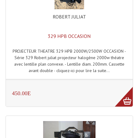
Système Boucle Magnétique
ROBERT JULIAT
Structures, Pieds, Ponts...
Angle AG20 Structure Contest
329 HPB OCCASION
Angle AG29 Structure Contest
PROJECTEUR THEATRE 329 HPB 2000W/2500W OCCASION -
Angle DECO22Q Structure Contest
Série 329 Robert juliat projecteur halogène 2000w théatre
avec lentille plan convexe. - Lentille diam. 200mm. Cassette
Angle DECOTRI Structure Contest
avant double - cliquez-ici pour lire la suite...
Angle DUO Structure Contest
450.00E
Angles Structure ASD SX290
Angles Structure ASD SZ 290
Angles Structure Duo290
Angles Structure QUATRO290