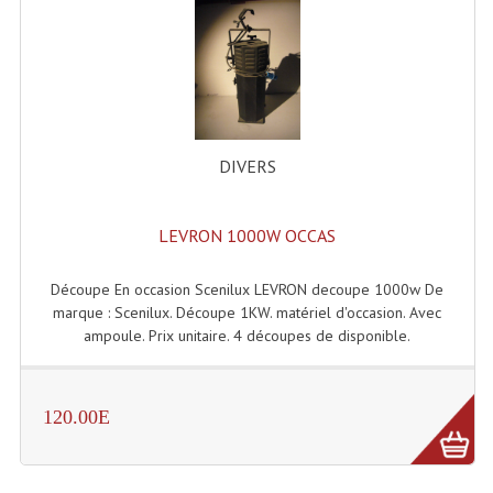
Lecteurs Cd À Plats
Lecteurs Cd À Plats Lecteur MP3
Lecteurs Double Cd Mixage Intégrée
Lecteurs Double Cd MP3
DIVERS
Lecteurs Lasers Simple Et Mp3 (rack 19")
LEVRON 1000W OCCAS
Minidisc
Découpe En occasion Scenilux LEVRON decoupe 1000w De
Digital Package Et Logiciel
marque : Scenilux. Découpe 1KW. matériel d'occasion. Avec
ampoule. Prix unitaire. 4 découpes de disponible.
Enregistreur Numérique
Platines Dvd Pour Dj
120.00E
Platines Cassettes
Limiteur De Niveau Sonore