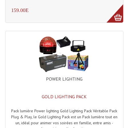
Système Sans Fil In-Ear Monitoring
159.00E
Table Mixages Et Contrôleurs & Consoles
Tables De Mixage DJ
Controleurs DJ USB / MP3
Consoles Sono Et Studio
Consoles Numériques
POWER LIGHTING
Consoles Amplifiées
Lumière
GOLD LIGHTING PACK
Boules À Facettes
Pack lumière Power lighting Gold Lighting Pack Véritable Pack
Changeurs De Couleurs
Plug & Play, le Gold Lighting Pack est un Pack lumière tout en
un, idéal pour animer vos soirées en famille, entre amis -
Déco Light