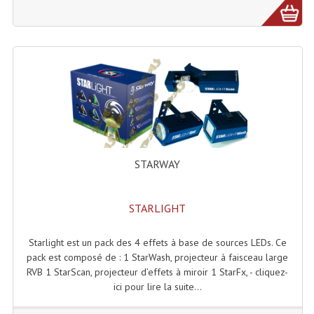
Microphones Scène Et Studio
Microphones Filaires
Micro Sans Fil HF VHF 200MHZ
Micro Sans Fil HF UHF 800MHZ
Micros De Studio
Microphones De Surface
STARWAY
Multi-Effets, Reverbes Etc...
STARLIGHT
Peripheriques Traitements Et Accessoires
Starlight est un pack des 4 effets à base de sources LEDs. Ce
Portes Voix Mégaphones
pack est composé de : 1 StarWash, projecteur à faisceau large
RVB 1 StarScan, projecteur d’effets à miroir 1 StarFx, - cliquez-
Pupitre Pour Discours
ici pour lire la suite...
Samplers, Échantillonneurs