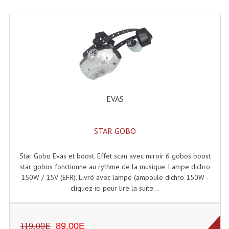
Lecteurs Cd À Plats
Lecteurs Cd À Plats Lecteur MP3
Lecteurs Double Cd Mixage Intégrée
Lecteurs Double Cd MP3
Lecteurs Lasers Simple Et Mp3 (rack 19")
EVAS
Minidisc
STAR GOBO
Digital Package Et Logiciel
Star Gobo Evas et boost. Effet scan avec miroir 6 gobos boost
Enregistreur Numérique
star gobos fonctionne au rythme de la musique. Lampe dichro
150W / 15V (EFR). Livré avec lampe (ampoule dichro 150W -
Platines Dvd Pour Dj
cliquez-ici pour lire la suite...
Platines Cassettes
Limiteur De Niveau Sonore
119.00E
89.00E