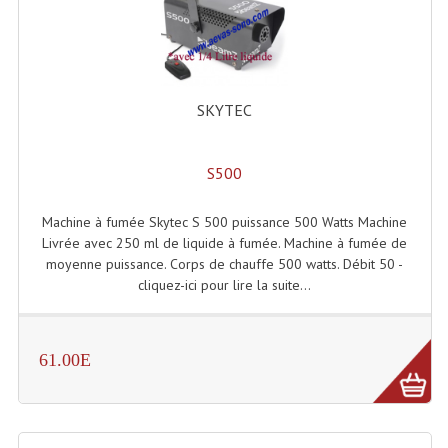
Enceintes Et Caissons Basses
Packs Sono
Enceintes Amplifiées Actives
SKYTEC
Enceintes, Système Amplifiés
S500
Enceintes Passives Sono
Retours De Scène
Machine à fumée Skytec S 500 puissance 500 Watts Machine
Livrée avec 250 ml de liquide à fumée. Machine à fumée de
Caisson De Basse Amplifié
moyenne puissance. Corps de chauffe 500 watts. Débit 50 -
cliquez-ici pour lire la suite...
Caissons De Basses
Enceinte Nomade Bluetooth
61.00E
Enceintes (Ecoutes De Studio)
Enceintes Autonomes Portables Amplifiées