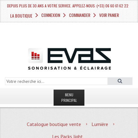
DEPUIS PLUS DE 30 ANS A VOTRE SERVICE. APPELEZ-NOUS :(+33) 06 60 61 62 22
CONNEXION
COMMANDER
VOIR PANIER
LA BOUTIQUE
MENU
PRINCIPAL
LA BOUTIQUE VENTE
Catalogue boutique vente
Lumière
MAGASIN
Les Packs light