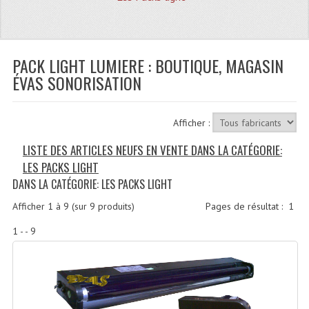
Quoi De Neuf?
Promotions
Plan Acces, Horaires.
PACK LIGHT LUMIERE : BOUTIQUE, MAGASIN
ÉVAS SONORISATION
Location De Matériel
Le Matériel D´occasion
Afficher :
Recherche Avancée
LISTE DES ARTICLES NEUFS EN VENTE DANS LA CATÉGORIE:
LES PACKS LIGHT
Recevoir Nos Promotions
DANS LA CATÉGORIE: LES PACKS LIGHT
Faire Votre Devis
Afficher
1
à
9
(sur
9
produits)
Pages de résultat :
1
CATÉGORIES
1 - - 9
Sonorisation
Accessoires Pieds Cellules Diamants