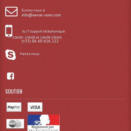
Grill Auto-Porté
Écrivez-nous à:
info@aevas-sono.com
Monotubes Et Angles 50mm
6j /7 Support téléphonique:
Pendrillon Et Ossature
--- 10h00 - 13h00 et 14h00 19h30.
(+33) 06 60 616 222
Pieds De Levage
Parlez-nous:
Ponts - Portiques
-
Praticable Et Accessoires
Structure Echelle 290 Asd
SOUTIEN
Structure Et Angles Quatro Deco
Structures
Structures Carrées
Structures, Angles Sd150