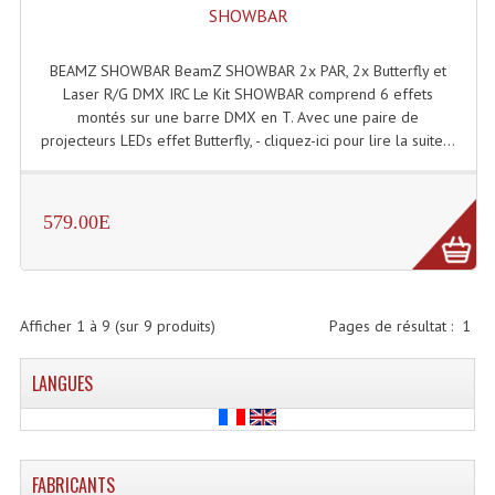
Projecteur Led Sur Batterie
SHOWBAR
Projecteurs À Leds D'extérieurs
BEAMZ SHOWBAR BeamZ SHOWBAR 2x PAR, 2x Butterfly et
Laser R/G DMX IRC Le Kit SHOWBAR comprend 6 effets
Projecteurs Barres De Leds
montés sur une barre DMX en T. Avec une paire de
projecteurs LEDs effet Butterfly, - cliquez-ici pour lire la suite...
Projecteurs Déco À Leds
Projecteurs Leds
579.00E
Projecteurs Plafonniers Et Encastrés
Projecteurs Théâtre Led
Projecteurs Traditionnels
Afficher
1
à
9
(sur
9
produits)
Pages de résultat :
1
Projecteurs Cycliodes
LANGUES
Projecteurs Découpes
Projecteurs Par : 16 À 64 Et Autres
FABRICANTS