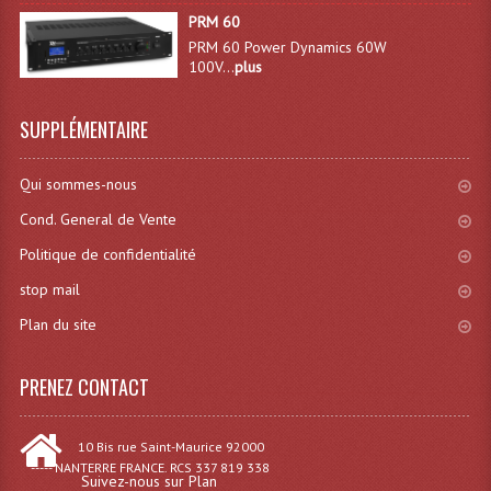
PRM 60
Angles Structure SC150
PRM 60 Power Dynamics 60W
100V...
plus
Angles Structure SD250
Angles Structure TRIO290
SUPPLÉMENTAIRE
Angles Structure Triodéco
Qui sommes-nous
Angles Trio Steel Acier
Cond. General de Vente
Cercle Monotube
Politique de confidentialité
stop mail
Cercle Struct Carrée 290
Plan du site
Cercle Struct SCC Carre
PRENEZ CONTACT
Cercle Struct Triangulaire290
Crochets Et Accessoires
10 Bis rue Saint-Maurice 92000
----- NANTERRE FRANCE. RCS 337 819 338
Embases Pour Structure
Suivez-nous sur Plan