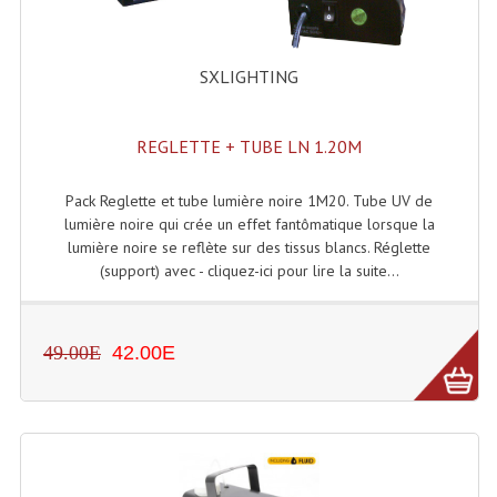
Accessoires Enceintes
Accessoires Micro, Pieds De Régie
SXLIGHTING
Cellule (s)
REGLETTE + TUBE LN 1.20M
Diamants
Pieds D'enceintes
Pack Reglette et tube lumière noire 1M20. Tube UV de
lumière noire qui crée un effet fantômatique lorsque la
Selecteurs Audio Vidéo
lumière noire se reflète sur des tissus blancs. Réglette
(support) avec - cliquez-ici pour lire la suite...
Amplificateurs
Amplificateurs Multi-Canaux
49.00E
42.00E
Casques Stéréo
Compresseurs , Limiteurs , Noise Gate
Egaliseur Egaliseurs