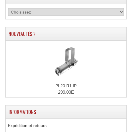
Projecteurs Poursuite
Projecteurs Théatre: Plan Convexe Fresnel
Rampe De Spots
NOUVEAUTÉS ?
Scanners
Stroboscopes
Câbles, Connectiques.
Câblage Electrique
PI 20 R1 IP
Câble Rallonge DMX512 MIDI
299.00E
Câbles Module, Cables Audio
INFORMATIONS
Câble Multi-Paires Audio
Câbles Enceintes
Expédition et retours