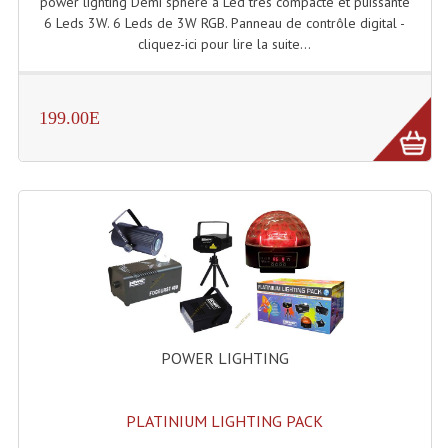
power lighting Demi sphère à Led très compacte et puissante
6 Leds 3W. 6 Leds de 3W RGB. Panneau de contrôle digital -
Dispatches
cliquez-ici pour lire la suite...
Filtres Et Divers
199.00E
Flexibles Lumineux Leds
Guirlandes Lumineuse
Gyrophares À Leds
Lampes Ampoules
Ampoules - Tubes Lumière Noire Black Gun
Lampes À Décharges
POWER LIGHTING
Lampes De Couleurs
Lampes Dichroique
PLATINIUM LIGHTING PACK
Lampes Halogenes Divers