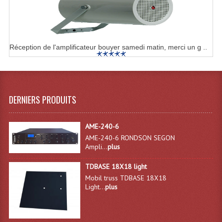
Système Boucle Magnétique
Structures, Pieds, Ponts...
Réception de l'amplificateur bouyer samedi matin, merci un g ..
Angle AG20 Structure Contest
Angle AG29 Structure Contest
Angle DECO22Q Structure Contest
DERNIERS PRODUITS
Angle DECOTRI Structure Contest
AME-240-6
Angle DUO Structure Contest
AME-240-6 RONDSON SEGON
Ampli...
plus
Angles Structure ASD SX290
TDBASE 18X18 light
Angles Structure ASD SZ 290
Mobil truss TDBASE 18X18
Light...
plus
Angles Structure Duo290
Angles Structure QUATRO290