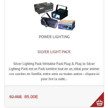
Enceintes Hifi
Enceintes Monitoring
Filtres Actifs, Correcteurs
Haut-Parleurs Moteurs Tweeters Filtres
POWER LIGHTING
Haut Parleurs Sono
SILVER LIGHT PACK
Filtres Passifs
Haut-Parleurs Amplis Guitare
Silver Lighting Pack Véritable Pack Plug & Play, le Silver
Lighting Pack est un Pack lumière tout en un, idéal pour animer
Moteurs Pavillons Pour Enceinte
vos soirées en famille, entre amis ou toutes autres - cliquez-ici
pour lire la suite...
Tweeters Pour Enceintes
Lecteurs Audio & Sources
92.00E
85.00E
Platines Disque Vinyles