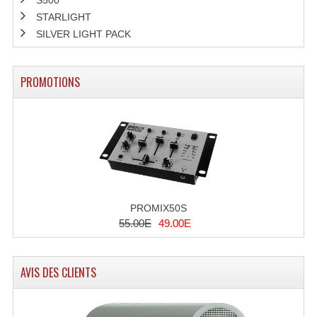
Enceintes Murales (Ligne 100V 16 - 8 Ohm)
STARLIGHT
SILVER LIGHT PACK
Hp À Chambre De Compression
Lecteurs Mp3 Et CDs Sources
PROMOTIONS
Microphone PA & Micro Pupitre
Projecteurs De Son
Sono: Conférences Securité Visite Guidée
Système D'audio Guide
PROMIX50S
Système D'interprétation Simultanée
55.00E
49.00E
Système De Conférence
AVIS DES CLIENTS
Système Visite Guidée
Sonorisation Securité EN-54