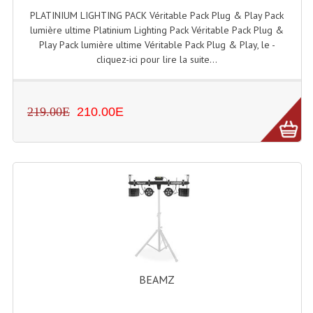
PLATINIUM LIGHTING PACK Véritable Pack Plug & Play Pack
Lampes Leds
lumière ultime Platinium Lighting Pack Véritable Pack Plug &
Play Pack lumière ultime Véritable Pack Plug & Play, le -
Lampes PAR
cliquez-ici pour lire la suite...
Lampes Théatre
219.00E
210.00E
Les Packs Light
Lumières Noire
Lyres
Panneaux, Piste Danse À Leds
Petit Effets Lumineux
Projecteur De Gobo
BEAMZ
Projecteur Extérieur Multifaisceaux