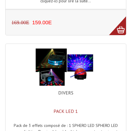
cliquez-ici pour lire la suite...
Effets LASERS
Laser Multi-Points
169.00E
159.00E
Lasers (Effets Volumetriques)
Lasers D'extérieur Multi-Points
Effets Lumineux À Leds
Effets Lumineux, Centre De Piste
Effets Lumineux, Effets Disco
DIVERS
Electronique Commande Light
Blocs De Puissance
PACK LED 1
Chenillards Modulateurs
Pack de 3 effets composé de : 1 SPHERO LED SPHERO LED
Consoles Éclairage DMX