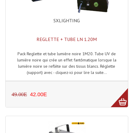
Accessoires Enceintes
Accessoires Micro, Pieds De Régie
SXLIGHTING
Cellule (s)
REGLETTE + TUBE LN 1.20M
Diamants
Pieds D'enceintes
Pack Reglette et tube lumière noire 1M20. Tube UV de
lumière noire qui crée un effet fantômatique lorsque la
Selecteurs Audio Vidéo
lumière noire se reflète sur des tissus blancs. Réglette
(support) avec - cliquez-ici pour lire la suite...
Amplificateurs
Amplificateurs Multi-Canaux
49.00E
42.00E
Casques Stéréo
Compresseurs , Limiteurs , Noise Gate
Egaliseur Egaliseurs