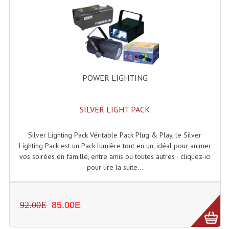
Enceintes Hifi
Enceintes Monitoring
Filtres Actifs, Correcteurs
Haut-Parleurs Moteurs Tweeters Filtres
POWER LIGHTING
Haut Parleurs Sono
SILVER LIGHT PACK
Filtres Passifs
Haut-Parleurs Amplis Guitare
Silver Lighting Pack Véritable Pack Plug & Play, le Silver
Lighting Pack est un Pack lumière tout en un, idéal pour animer
Moteurs Pavillons Pour Enceinte
vos soirées en famille, entre amis ou toutes autres - cliquez-ici
pour lire la suite...
Tweeters Pour Enceintes
Lecteurs Audio & Sources
92.00E
85.00E
Platines Disque Vinyles