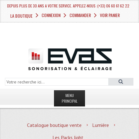
DEPUIS PLUS DE 30 ANS A VOTRE SERVICE. APPELEZ-NOUS :(+33) 06 60 61 62 22
CONNEXION
COMMANDER
VOIR PANIER
LA BOUTIQUE
MENU
PRINCIPAL
LA BOUTIQUE VENTE
Catalogue boutique vente
Lumière
MAGASIN
Les Packs light