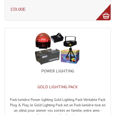
Système Sans Fil In-Ear Monitoring
159.00E
Table Mixages Et Contrôleurs & Consoles
Tables De Mixage DJ
Controleurs DJ USB / MP3
Consoles Sono Et Studio
Consoles Numériques
POWER LIGHTING
Consoles Amplifiées
Lumière
GOLD LIGHTING PACK
Boules À Facettes
Pack lumière Power lighting Gold Lighting Pack Véritable Pack
Changeurs De Couleurs
Plug & Play, le Gold Lighting Pack est un Pack lumière tout en
un, idéal pour animer vos soirées en famille, entre amis -
Déco Light