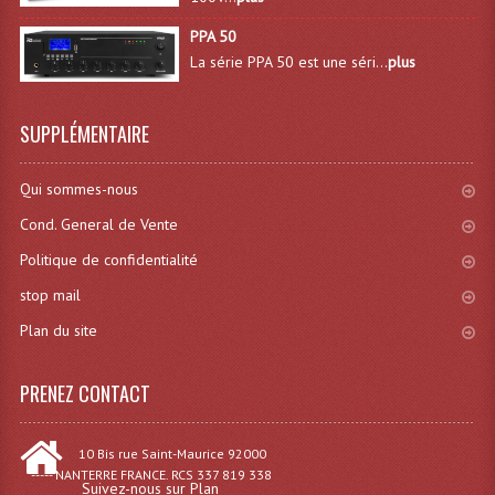
Angles Structure SC150
PPA 50
La série PPA 50 est une séri...
plus
Angles Structure SD250
Angles Structure TRIO290
SUPPLÉMENTAIRE
Angles Structure Triodéco
Qui sommes-nous
Angles Trio Steel Acier
Cond. General de Vente
Cercle Monotube
Politique de confidentialité
stop mail
Cercle Struct Carrée 290
Plan du site
Cercle Struct SCC Carre
PRENEZ CONTACT
Cercle Struct Triangulaire290
Crochets Et Accessoires
10 Bis rue Saint-Maurice 92000
----- NANTERRE FRANCE. RCS 337 819 338
Embases Pour Structure
Suivez-nous sur Plan