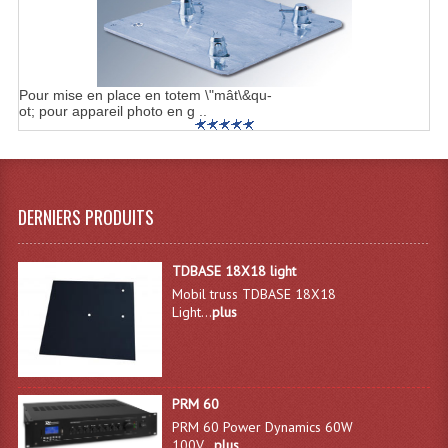
Système Boucle Magnétique
Structures, Pieds, Ponts...
Pour mise en place en totem \"mât\&qu-
Angle AG20 Structure Contest
ot; pour appareil photo en g ..
Angle AG29 Structure Contest
Angle DECO22Q Structure Contest
DERNIERS PRODUITS
Angle DECOTRI Structure Contest
Angle DUO Structure Contest
TDBASE 18X18 light
Mobil truss TDBASE 18X18
Angles Structure ASD SX290
Light...
plus
Angles Structure ASD SZ 290
Angles Structure Duo290
PRM 60
PRM 60 Power Dynamics 60W
Angles Structure QUATRO290
100V...
plus