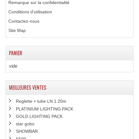
Remarque sur la confidentialité
Connectiques, Prises Etc...
Conditions d'utilisation
Adaptateurs Audio
Contactez-nous
Divers Bricolage
Site Map
Divers Bricolage
PANIER
Haut-Parleurs Origine Sav
vide
Membrannes De Haut Parleurs
Pieces Détachées Sav
MEILLEURES VENTES
Public-Adress
Reglette + tube LN 1.20m
Accessoires Public-Adress L100V
PLATINIUM LIGHTING PACK
GOLD LIGHTING PACK
Amplificateurs (L 100v)
star gobo
Enceintes Encastrables Ligne 100V 4-8 Ohm
SHOWBAR
S500