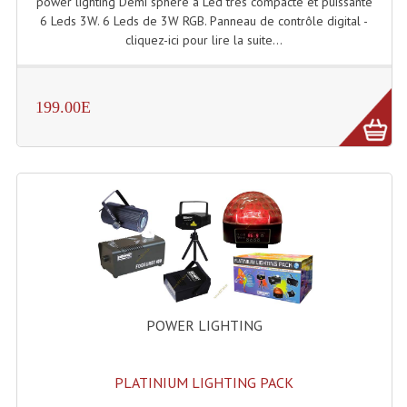
power lighting Demi sphère à Led très compacte et puissante
6 Leds 3W. 6 Leds de 3W RGB. Panneau de contrôle digital -
Dispatches
cliquez-ici pour lire la suite...
Filtres Et Divers
199.00E
Flexibles Lumineux Leds
Guirlandes Lumineuse
Gyrophares À Leds
Lampes Ampoules
Ampoules - Tubes Lumière Noire Black Gun
Lampes À Décharges
POWER LIGHTING
Lampes De Couleurs
Lampes Dichroique
PLATINIUM LIGHTING PACK
Lampes Halogenes Divers