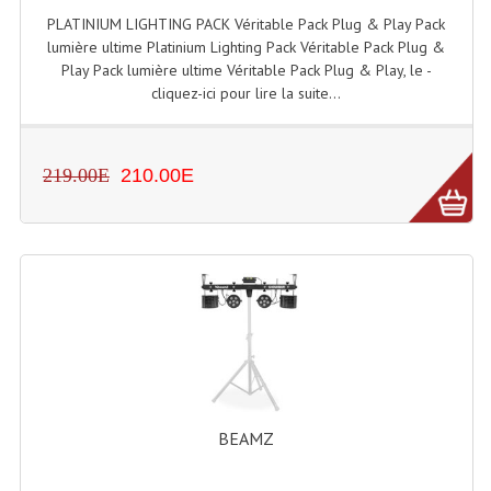
PLATINIUM LIGHTING PACK Véritable Pack Plug & Play Pack
Lampes Leds
lumière ultime Platinium Lighting Pack Véritable Pack Plug &
Play Pack lumière ultime Véritable Pack Plug & Play, le -
Lampes PAR
cliquez-ici pour lire la suite...
Lampes Théatre
219.00E
210.00E
Les Packs Light
Lumières Noire
Lyres
Panneaux, Piste Danse À Leds
Petit Effets Lumineux
Projecteur De Gobo
BEAMZ
Projecteur Extérieur Multifaisceaux