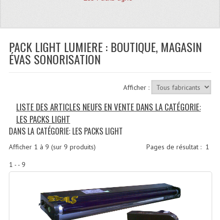
Quoi De Neuf?
Promotions
Plan Acces, Horaires.
PACK LIGHT LUMIERE : BOUTIQUE, MAGASIN
ÉVAS SONORISATION
Location De Matériel
Le Matériel D´occasion
Afficher :
Recherche Avancée
LISTE DES ARTICLES NEUFS EN VENTE DANS LA CATÉGORIE:
LES PACKS LIGHT
Recevoir Nos Promotions
DANS LA CATÉGORIE: LES PACKS LIGHT
Faire Votre Devis
Afficher
1
à
9
(sur
9
produits)
Pages de résultat :
1
CATÉGORIES
1 - - 9
Sonorisation
Accessoires Pieds Cellules Diamants