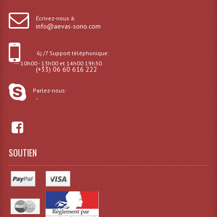
Grill Auto-Porté
Écrivez-nous à:
info@aevas-sono.com
Monotubes Et Angles 50mm
Pendrillon Et Ossature
6j /7 Support téléphonique:
--- 10h00 - 13h00 et 14h00 19h30.
(+33) 06 60 616 222
Pieds De Levage
Parlez-nous:
Ponts - Portiques
-
Praticable Et Accessoires
Structure Echelle 290 Asd
SOUTIEN
Structure Et Angles Quatro Deco
Structures
Structures Carrées
Structures, Angles Sd150