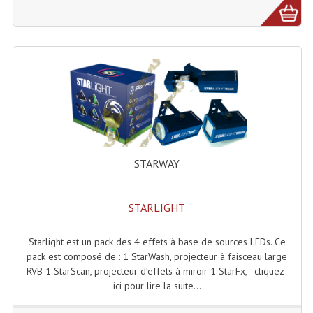
Microphones Scène Et Studio
Microphones Filaires
Micro Sans Fil HF VHF 200MHZ
Micro Sans Fil HF UHF 800MHZ
Micros De Studio
Microphones De Surface
STARWAY
Multi-Effets, Reverbes Etc...
STARLIGHT
Peripheriques Traitements Et Accessoires
Starlight est un pack des 4 effets à base de sources LEDs. Ce
Portes Voix Mégaphones
pack est composé de : 1 StarWash, projecteur à faisceau large
RVB 1 StarScan, projecteur d’effets à miroir 1 StarFx, - cliquez-
Pupitre Pour Discours
ici pour lire la suite...
Samplers, Échantillonneurs