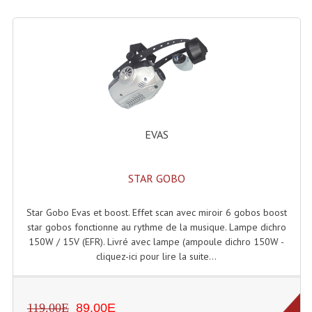
Lecteurs Cd À Plats
Lecteurs Cd À Plats Lecteur MP3
Lecteurs Double Cd Mixage Intégrée
Lecteurs Double Cd MP3
Lecteurs Lasers Simple Et Mp3 (rack 19")
EVAS
Minidisc
STAR GOBO
Digital Package Et Logiciel
Star Gobo Evas et boost. Effet scan avec miroir 6 gobos boost
Enregistreur Numérique
star gobos fonctionne au rythme de la musique. Lampe dichro
150W / 15V (EFR). Livré avec lampe (ampoule dichro 150W -
Platines Dvd Pour Dj
cliquez-ici pour lire la suite...
Platines Cassettes
Limiteur De Niveau Sonore
119.00E
89.00E