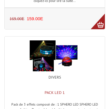
cliquez-ici pour lire la suite...
Effets LASERS
Laser Multi-Points
169.00E
159.00E
Lasers (Effets Volumetriques)
Lasers D'extérieur Multi-Points
Effets Lumineux À Leds
Effets Lumineux, Centre De Piste
Effets Lumineux, Effets Disco
DIVERS
Electronique Commande Light
Blocs De Puissance
PACK LED 1
Chenillards Modulateurs
Pack de 3 effets composé de : 1 SPHERO LED SPHERO LED
Consoles Éclairage DMX