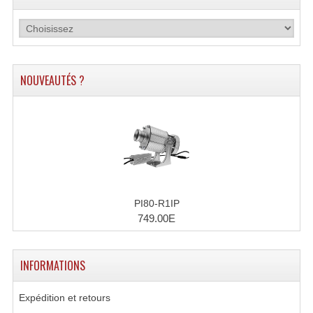
Projecteurs Poursuite
Projecteurs Théatre: Plan Convexe Fresnel
Rampe De Spots
NOUVEAUTÉS ?
Scanners
Stroboscopes
Câbles, Connectiques.
Câblage Electrique
PI80-R1IP
Câble Rallonge DMX512 MIDI
749.00E
Câbles Module, Cables Audio
INFORMATIONS
Câble Multi-Paires Audio
Câbles Enceintes
Expédition et retours