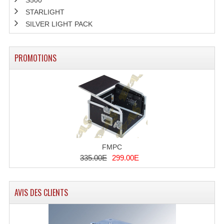
Enceintes Murales (Ligne 100V 16 - 8 Ohm)
STARLIGHT
SILVER LIGHT PACK
Hp À Chambre De Compression
Lecteurs Mp3 Et CDs Sources
PROMOTIONS
Microphone PA & Micro Pupitre
Projecteurs De Son
Sono: Conférences Securité Visite Guidée
Système D'audio Guide
FMPC
Système D'interprétation Simultanée
335.00E
299.00E
Système De Conférence
AVIS DES CLIENTS
Système Visite Guidée
Sonorisation Securité EN-54