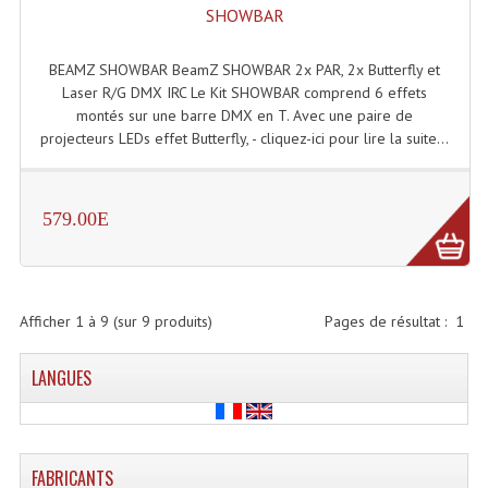
Projecteur Led Sur Batterie
SHOWBAR
Projecteurs À Leds D'extérieurs
BEAMZ SHOWBAR BeamZ SHOWBAR 2x PAR, 2x Butterfly et
Laser R/G DMX IRC Le Kit SHOWBAR comprend 6 effets
Projecteurs Barres De Leds
montés sur une barre DMX en T. Avec une paire de
projecteurs LEDs effet Butterfly, - cliquez-ici pour lire la suite...
Projecteurs Déco À Leds
Projecteurs Leds
579.00E
Projecteurs Plafonniers Et Encastrés
Projecteurs Théâtre Led
Projecteurs Traditionnels
Afficher
1
à
9
(sur
9
produits)
Pages de résultat :
1
Projecteurs Cycliodes
LANGUES
Projecteurs Découpes
Projecteurs Par : 16 À 64 Et Autres
FABRICANTS