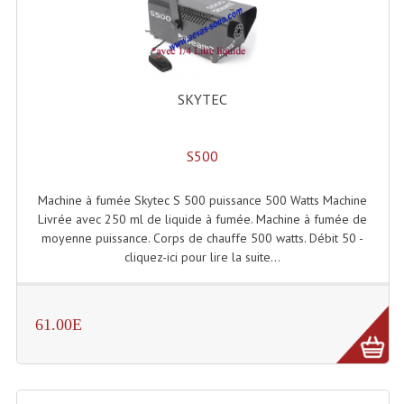
Enceintes Et Caissons Basses
Packs Sono
Enceintes Amplifiées Actives
SKYTEC
Enceintes, Système Amplifiés
S500
Enceintes Passives Sono
Retours De Scène
Machine à fumée Skytec S 500 puissance 500 Watts Machine
Livrée avec 250 ml de liquide à fumée. Machine à fumée de
Caisson De Basse Amplifié
moyenne puissance. Corps de chauffe 500 watts. Débit 50 -
cliquez-ici pour lire la suite...
Caissons De Basses
Enceinte Nomade Bluetooth
61.00E
Enceintes (Ecoutes De Studio)
Enceintes Autonomes Portables Amplifiées