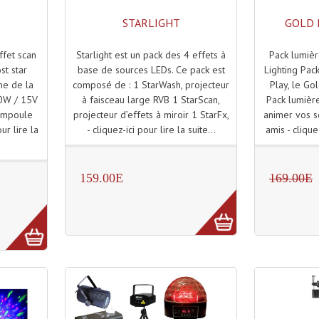
STARLIGHT
GOLD 
Starlight est un pack des 4 effets à
Pack lumièr
ffet scan
base de sources LEDs. Ce pack est
Lighting Pac
st star
composé de : 1 StarWash, projecteur
Play, le Go
me de la
à faisceau large RVB 1 StarScan,
Pack lumière
0W / 15V
projecteur d’effets à miroir 1 StarFx,
animer vos so
(ampoule
- cliquez-ici pour lire la suite...
amis - cliquez
ur lire la
159.00E
169.00E