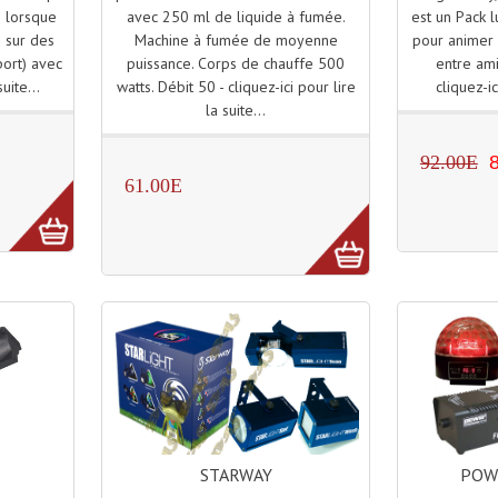
avec 250 ml de liquide à fumée.
est un Pack l
e lorsque
Machine à fumée de moyenne
pour animer 
e sur des
puissance. Corps de chauffe 500
entre ami
port) avec
watts. Débit 50 - cliquez-ici pour lire
cliquez-ic
uite...
la suite...
92.00E
61.00E
STARWAY
POW