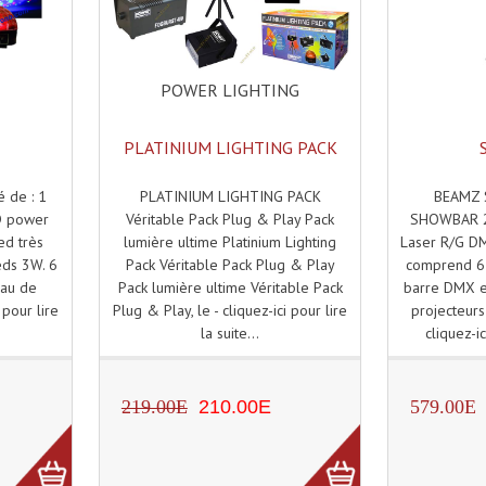
POWER LIGHTING
PLATINIUM LIGHTING PACK
PLATINIUM LIGHTING PACK
BEAMZ
 de : 1
Véritable Pack Plug & Play Pack
SHOWBAR 2x
D power
lumière ultime Platinium Lighting
Laser R/G D
ed très
Pack Véritable Pack Plug & Play
comprend 6 
eds 3W. 6
Pack lumière ultime Véritable Pack
barre DMX e
au de
Plug & Play, le - cliquez-ici pour lire
projecteurs 
 pour lire
la suite...
cliquez-ic
219.00E
210.00E
579.00E