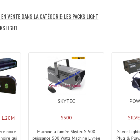
 EN VENTE DANS LA CATÉGORIE: LES PACKS LIGHT
CKS LIGHT
)
SKYTEC
POW
S500
SILV
 1.20M
Machine à fumée Skytec S 500
Silver Light
ère noire
puissance 500 Watts Machine Livrée
Plug & Play,
noire qui