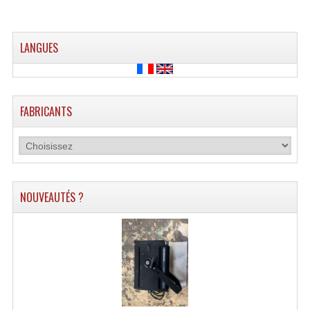
Tour De Travail Et Échafaudage
LANGUES
Flight-Case (s) Et Accessoires
Flight Case Plasma Et Écran LCD
Flight Case Régie
FABRICANTS
Flight Cases Platine Disque. Lecteurs CD
Flight Malettes Consoles T. Mixages
Flight-Case CDs Et Disques Vinyls
NOUVEAUTÉS ?
Flight-Case Pour Contrôleur DJ
Flight-Case Pour La Lumière
Malle Flight Multi-Usage
Meubles DJ