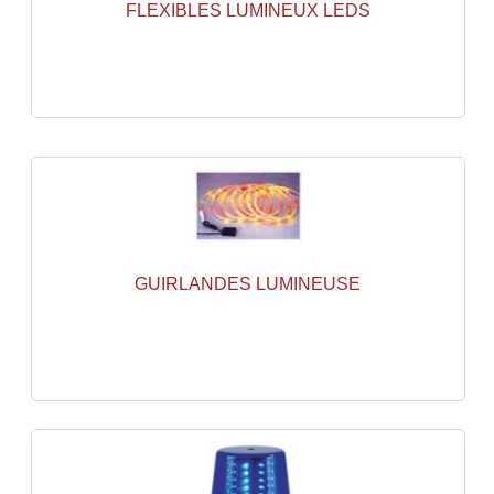
FLEXIBLES LUMINEUX LEDS
Microphones Scène Et Studio
Microphones Filaires
Micro Sans Fil HF VHF 200MHZ
Micro Sans Fil HF UHF 800MHZ
Micros De Studio
Microphones De Surface
GUIRLANDES LUMINEUSE
Multi-Effets, Reverbes Etc...
Peripheriques Traitements Et Accessoires
Portes Voix Mégaphones
Pupitre Pour Discours
Samplers, Échantillonneurs