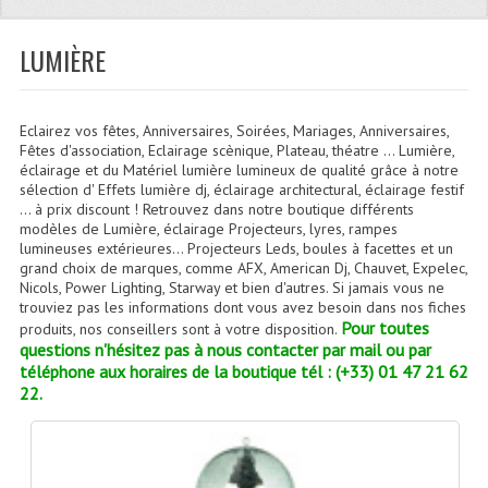
Quoi De Neuf?
Promotions
LUMIÈRE
Plan Acces, Horaires.
Eclairez vos fêtes, Anniversaires, Soirées, Mariages, Anniversaires,
Location De Matériel
Fêtes d'association, Eclairage scènique, Plateau, théatre … Lumière,
éclairage et du Matériel lumière lumineux de qualité grâce à notre
Le Matériel D´occasion
sélection d' Effets lumière dj, éclairage architectural, éclairage festif
... à prix discount ! Retrouvez dans notre boutique différents
Recherche Avancée
modèles de Lumière, éclairage Projecteurs, lyres, rampes
lumineuses extérieures… Projecteurs Leds, boules à facettes et un
grand choix de marques, comme AFX, American Dj, Chauvet, Expelec,
Recevoir Nos Promotions
Nicols, Power Lighting, Starway et bien d'autres. Si jamais vous ne
trouviez pas les informations dont vous avez besoin dans nos fiches
Faire Votre Devis
Pour toutes
produits, nos conseillers sont à votre disposition.
questions n'hésitez pas à nous contacter par mail ou par
CATÉGORIES
téléphone aux horaires de la boutique tél : (+33) 01 47 21 62
22.
Sonorisation
Accessoires Pieds Cellules Diamants