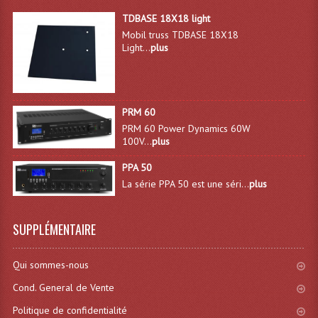
LISTE DU MATERIEL D'OCCASION
TDBASE 18X18 light
PLAN ACCES, LES HORAIRES
Mobil truss TDBASE 18X18
Light...
plus
CRÉER UN COMPTE
PRM 60
PRM 60 Power Dynamics 60W
100V...
plus
PPA 50
La série PPA 50 est une séri...
plus
SUPPLÉMENTAIRE
Qui sommes-nous
Cond. General de Vente
Politique de confidentialité