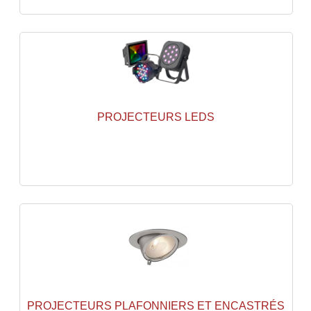
Enceintes Murales (Ligne 100V 16 - 8 Ohm)
Hp À Chambre De Compression
Lecteurs Mp3 Et CDs Sources
Microphone PA & Micro Pupitre
PROJECTEURS LEDS
Projecteurs De Son
Sono: Conférences Securité Visite Guidée
Système D'audio Guide
Système D'interprétation Simultanée
Système De Conférence
Système Visite Guidée
Sonorisation Securité EN-54
PROJECTEURS PLAFONNIERS ET ENCASTRÉS