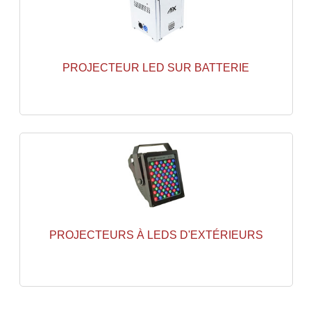
Projecteurs Poursuite
Projecteurs Théatre: Plan Convexe Fresnel
Rampe De Spots
PROJECTEUR LED SUR BATTERIE
Scanners
Stroboscopes
Câbles, Connectiques.
Câblage Electrique
Câble Rallonge DMX512 MIDI
Câbles Module, Cables Audio
PROJECTEURS À LEDS D'EXTÉRIEURS
Câble Multi-Paires Audio
Câbles Enceintes