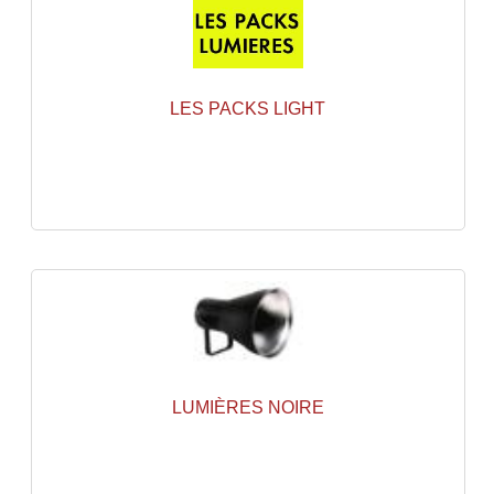
Effets LASERS
Laser Multi-Points
LES PACKS LIGHT
Lasers (Effets Volumetriques)
Lasers D'extérieur Multi-Points
Effets Lumineux À Leds
Effets Lumineux, Centre De Piste
Effets Lumineux, Effets Disco
Electronique Commande Light
Blocs De Puissance
LUMIÈRES NOIRE
Chenillards Modulateurs
Consoles Éclairage DMX