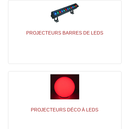
Connectiques, Prises Etc...
Adaptateurs Audio
Divers Bricolage
PROJECTEURS BARRES DE LEDS
Divers Bricolage
Haut-Parleurs Origine Sav
Membrannes De Haut Parleurs
Pieces Détachées Sav
Public-Adress
Accessoires Public-Adress L100V
PROJECTEURS DÉCO À LEDS
Amplificateurs (L 100v)
Enceintes Encastrables Ligne 100V 4-8 Ohm