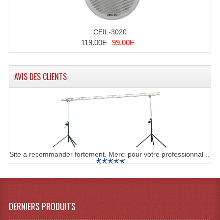
Liquides À Fumée
CEIL-3020
Liquides À Mousse
119.00E
99.00E
Nos Occasions Et Stock B
AVIS DES CLIENTS
Les Occasions
Notre Stock B
Karaoké Materiel Lecteur Etc...
Matériel Karaoké
Site a recommander fortement. Merci pour votre professionnal ..
Disque DVD
Disque LD (30 Cm.)
TARIF ET CATALOGUE DE LOCATION
DERNIERS PRODUITS