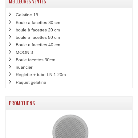
MEILLEURES VENTES
Machines À Brouillard
Gelatine 19
Boule a facettes 30 cm
Lanceur De Flammes Et Cartouche De Gaz
boule à facettes 20 cm
Machine À Etincelles Froides
boule à facettes 50 cm
Boule a facettes 40 cm
Machines & Canon À Confettis
MOON 3
Boule facettes 30cm
Machines À Bulles
nuancier
Reglette + tube LN 1.20m
Machines À Effet Brouillard
Paquet gelatine
Machines À Fumée Lourde
Machines À Mousse, Neige, Liquides
PROMOTIONS
Liquide À Brouillard
Liquide À Bulles
Liquide À Neige