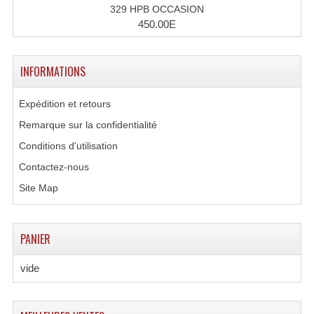
329 HPB OCCASION
Rack 19" PRO Betonex
450.00E
Rack 19" Standard Betonex
INFORMATIONS
Sac Trolley De Transport
Expédition et retours
Sacs & Housses De Transport
Remarque sur la confidentialité
Valises Pour Clavier
Conditions d'utilisation
Contactez-nous
Rack 19 Pouces Multiplis
Site Map
Accessoires Flight-Case Coins Roulettes
Rack 19" STYLE VSR (capot En L)
PANIER
Machines À Effets Fumées, Mousses, Liquid
vide
Machines À Fumées
Effets Projection Et Jet De CO2