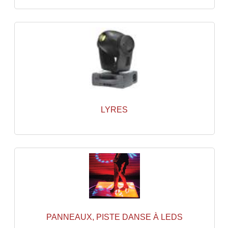
Dispatches
Filtres Et Divers
Flexibles Lumineux Leds
Guirlandes Lumineuse
Gyrophares À Leds
LYRES
Lampes Ampoules
Ampoules - Tubes Lumière Noire Black Gun
Lampes À Décharges
Lampes De Couleurs
Lampes Dichroique
PANNEAUX, PISTE DANSE À LEDS
Lampes Halogenes Divers