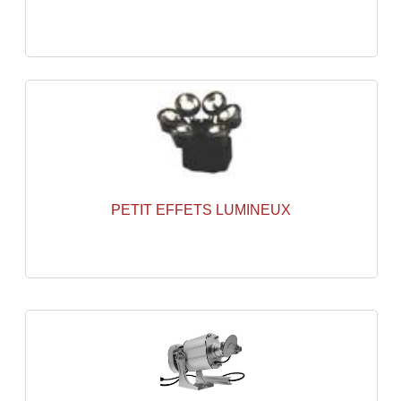
Lampes Leds
Lampes PAR
Lampes Théatre
Les Packs Light
Lumières Noire
PETIT EFFETS LUMINEUX
Lyres
Panneaux, Piste Danse À Leds
Petit Effets Lumineux
Projecteur De Gobo
Projecteur Extérieur Multifaisceaux