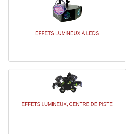
Enceintes Et Caissons Basses
Packs Sono
Enceintes Amplifiées Actives
EFFETS LUMINEUX À LEDS
Enceintes, Système Amplifiés
Enceintes Passives Sono
Retours De Scène
Caisson De Basse Amplifié
Caissons De Basses
Enceinte Nomade Bluetooth
EFFETS LUMINEUX, CENTRE DE PISTE
Enceintes (Ecoutes De Studio)
Enceintes Autonomes Portables Amplifiées