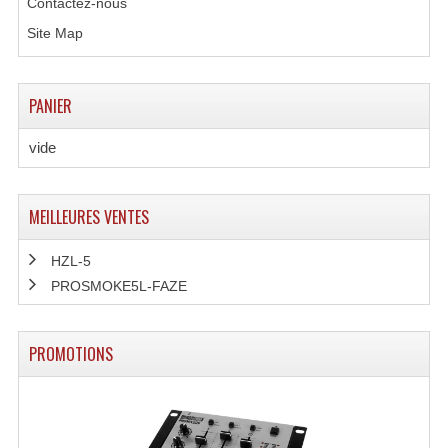
Contactez-nous
Effets LASERS
Site Map
Laser Multi-Points
PANIER
Lasers (Effets Volumetriques)
vide
Lasers D'extérieur Multi-Points
Effets Lumineux À Leds
MEILLEURES VENTES
Effets Lumineux, Centre De Piste
HZL-5
Effets Lumineux, Effets Disco
PROSMOKE5L-FAZE
Electronique Commande Light
PROMOTIONS
Blocs De Puissance
Chenillards Modulateurs
Consoles Éclairage DMX