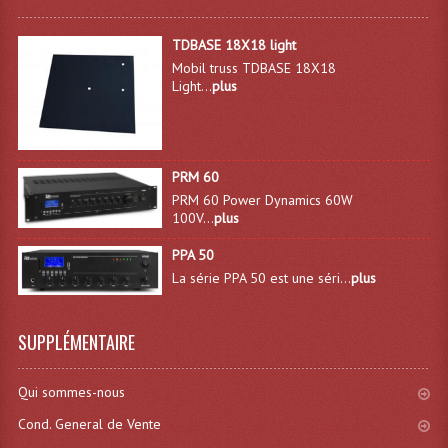
Lampes Leds
TDBASE 18X18 light
Mobil truss TDBASE 18X18
Lampes PAR
Light...
plus
Lampes Théatre
Les Packs Light
PRM 60
PRM 60 Power Dynamics 60W
Lumières Noire
100V...
plus
Lyres
PPA 50
La série PPA 50 est une séri...
plus
Panneaux, Piste Danse À Leds
Petit Effets Lumineux
SUPPLÉMENTAIRE
Projecteur De Gobo
Qui sommes-nous
Projecteur Extérieur Multifaisceaux
Cond. General de Vente