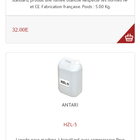
et CE. Fabrication française. Poids : 5.00 Kg.
Lecteurs Cd À Plats
Lecteurs Cd À Plats Lecteur MP3
32.00E
Lecteurs Double Cd Mixage Intégrée
Lecteurs Double Cd MP3
Lecteurs Lasers Simple Et Mp3 (rack 19")
Minidisc
Digital Package Et Logiciel
Enregistreur Numérique
ANTARI
Platines Dvd Pour Dj
Platines Cassettes
HZL-5
Limiteur De Niveau Sonore
Liquide pour machine à brouillard avec compresseur Pour