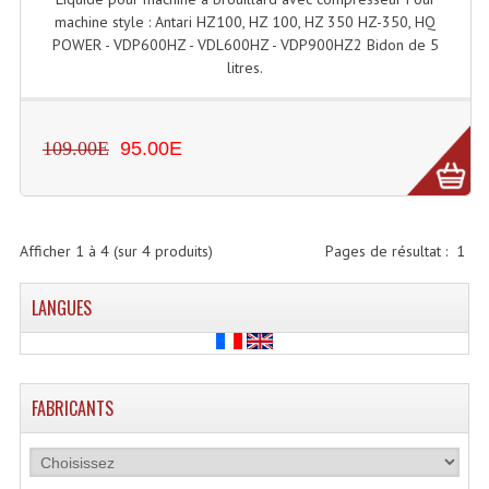
machine style : Antari HZ100, HZ 100, HZ 350 HZ-350, HQ
Microphones Scène Et Studio
POWER - VDP600HZ - VDL600HZ - VDP900HZ2 Bidon de 5
litres.
Microphones Filaires
Micro Sans Fil HF VHF 200MHZ
109.00E
95.00E
Micro Sans Fil HF UHF 800MHZ
Micros De Studio
Afficher
1
à
4
(sur
4
produits)
Microphones De Surface
Pages de résultat :
1
Multi-Effets, Reverbes Etc...
LANGUES
Peripheriques Traitements Et Accessoires
Portes Voix Mégaphones
FABRICANTS
Pupitre Pour Discours
Samplers, Échantillonneurs