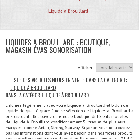
Quoi De Neuf?
Liquide à Brouillard
Promotions
Plan Acces, Horaires.
LIQUIDES A BROUILLARD : BOUTIQUE,
Location De Matériel
MAGASIN ÉVAS SONORISATION
Le Matériel D´occasion
Recherche Avancée
Afficher :
Recevoir Nos Promotions
LISTE DES ARTICLES NEUFS EN VENTE DANS LA CATÉGORIE:
LIQUIDE À BROUILLARD
Faire Votre Devis
DANS LA CATÉGORIE: LIQUIDE À BROUILLARD
CATÉGORIES
Enfumez légèrement avec votre Liquide à Brouillard et bidon de
liquide de qualité grâce à notre sélection de Liquides à Brouillard à
Sonorisation
prix discount ! Retrouvez dans notre boutique différents modèles
de Liquide à Brouillard conditionnement 5 litres, et de plusieurs
marques, comme Antari, Strong, Starway. Si jamais vous ne trouviez
Accessoires Pieds Cellules Diamants
pas les informations dont vous avez besoin dans nos fiches produits,
nos conseillers sont à votre disposition. Pour nous joindre tel: 01 47