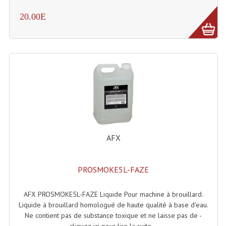
Enceintes Et Caissons Basses
20.00E
Packs Sono
Enceintes Amplifiées Actives
Enceintes, Système Amplifiés
Enceintes Passives Sono
Retours De Scène
Caisson De Basse Amplifié
AFX
Caissons De Basses
PROSMOKE5L-FAZE
Enceinte Nomade Bluetooth
Enceintes (Ecoutes De Studio)
AFX PROSMOKE5L-FAZE Liquide Pour machine à brouillard.
Liquide à brouillard homologué de haute qualité à base d'eau.
Enceintes Autonomes Portables Amplifiées
Ne contient pas de substance toxique et ne laisse pas de -