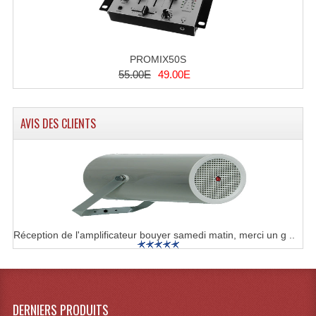
Dispatches
Filtres Et Divers
PROMIX50S
55.00E
49.00E
Flexibles Lumineux Leds
Guirlandes Lumineuse
AVIS DES CLIENTS
Gyrophares À Leds
Lampes Ampoules
Ampoules - Tubes Lumière Noire Black Gun
Lampes À Décharges
Réception de l'amplificateur bouyer samedi matin, merci un g ..
Lampes De Couleurs
Lampes Dichroique
DERNIERS PRODUITS
Lampes Halogenes Divers