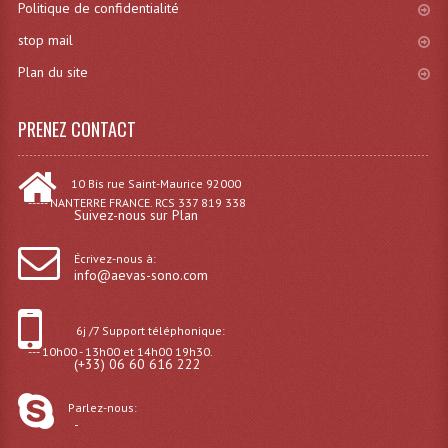
Projecteur Led Sur Batterie
Politique de confidentialité
stop mail
Projecteurs À Leds D'extérieurs
Plan du site
Projecteurs Barres De Leds
PRENEZ CONTACT
Projecteurs Déco À Leds
Projecteurs Leds
10 Bis rue Saint-Maurice 92000
----- NANTERRE FRANCE. RCS 337 819 338
Projecteurs Plafonniers Et Encastrés
Suivez-nous sur Plan
Projecteurs Théâtre Led
Écrivez-nous à:
info@aevas-sono.com
Projecteurs Traditionnels
6j /7 Support téléphonique:
Projecteurs Cycliodes
--- 10h00 - 13h00 et 14h00 19h30.
(+33) 06 60 616 222
Projecteurs Découpes
Parlez-nous:
Projecteurs Par : 16 À 64 Et Autres
-