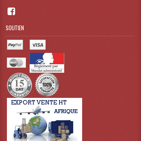
Projecteurs Poursuite
Projecteurs Théatre: Plan Convexe Fresnel
SOUTIEN
Rampe De Spots
Scanners
Stroboscopes
Câbles, Connectiques.
Câblage Electrique
Câble Rallonge DMX512 MIDI
Câbles Module, Cables Audio
Câble Multi-Paires Audio
Câbles Enceintes