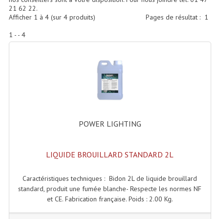
Accessoires Enceintes
21 62 22.
Afficher
1
à
4
(sur
4
produits)
Pages de résultat :
1
Accessoires Micro, Pieds De Régie
1 - - 4
Cellule (s)
Diamants
Pieds D'enceintes
Selecteurs Audio Vidéo
POWER LIGHTING
Amplificateurs
Amplificateurs Multi-Canaux
LIQUIDE BROUILLARD STANDARD 2L
Casques Stéréo
Caractéristiques techniques : Bidon 2L de liquide brouillard
Compresseurs , Limiteurs , Noise Gate
standard, produit une fumée blanche- Respecte les normes NF
et CE. Fabrication française. Poids : 2.00 Kg.
Egaliseur Egaliseurs