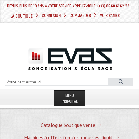
DEPUIS PLUS DE 30 ANS A VOTRE SERVICE. APPELEZ-NOUS :(+33) 06 60 61 62 22
CONNEXION
COMMANDER
VOIR PANIER
LA BOUTIQUE
MENU
PRINCIPAL
LA BOUTIQUE VENTE
Catalogue boutique vente
MAGASIN
Machines à effets fumées, mousses, liquid