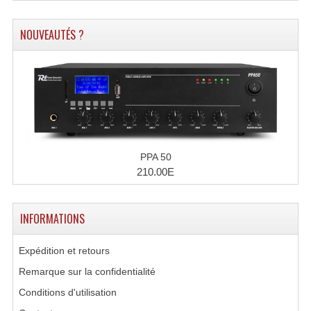
Système Sans Fil In-Ear Monitoring
NOUVEAUTÉS ?
Table Mixages Et Contrôleurs & Consoles
Tables De Mixage DJ
Controleurs DJ USB / MP3
Consoles Sono Et Studio
PPA 50
Consoles Numériques
210.00E
Consoles Amplifiées
INFORMATIONS
Lumière
Boules À Facettes
Expédition et retours
Remarque sur la confidentialité
Changeurs De Couleurs
Conditions d'utilisation
Déco Light