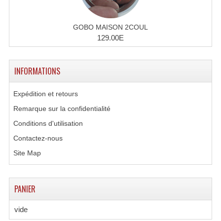
Enceintes Hifi
GOBO MAISON 2COUL
Enceintes Monitoring
129.00E
Filtres Actifs, Correcteurs
Haut-Parleurs Moteurs Tweeters Filtres
INFORMATIONS
Haut Parleurs Sono
Expédition et retours
Remarque sur la confidentialité
Filtres Passifs
Conditions d'utilisation
Haut-Parleurs Amplis Guitare
Contactez-nous
Moteurs Pavillons Pour Enceinte
Site Map
Tweeters Pour Enceintes
PANIER
Lecteurs Audio & Sources
vide
Platines Disque Vinyles