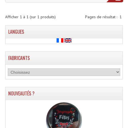
Enceintes Et Caissons Basses
Packs Sono
Afficher
1
à
1
(sur
1
produits)
Pages de résultat :
1
Enceintes Amplifiées Actives
LANGUES
Enceintes, Système Amplifiés
Enceintes Passives Sono
FABRICANTS
Retours De Scène
Caisson De Basse Amplifié
Caissons De Basses
NOUVEAUTÉS ?
Enceinte Nomade Bluetooth
Enceintes (Ecoutes De Studio)
Enceintes Autonomes Portables Amplifiées