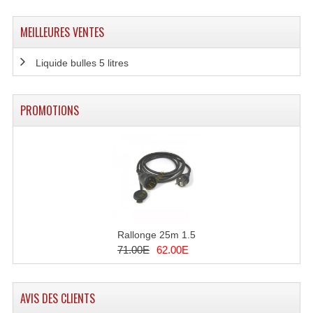
Lecteurs Cd À Plats
MEILLEURES VENTES
Lecteurs Cd À Plats Lecteur MP3
Liquide bulles 5 litres
Lecteurs Double Cd Mixage Intégrée
Lecteurs Double Cd MP3
PROMOTIONS
Lecteurs Lasers Simple Et Mp3 (rack 19")
Minidisc
Digital Package Et Logiciel
Enregistreur Numérique
Rallonge 25m 1.5
Platines Dvd Pour Dj
71.00E
62.00E
Platines Cassettes
AVIS DES CLIENTS
Limiteur De Niveau Sonore