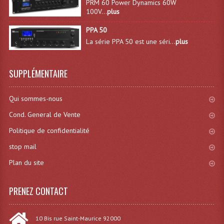
PRM 60 Power Dynamics 60W
100V...
plus
Système Sans Fil In-Ear Monitoring
PPA 50
Table Mixages Et Contrôleurs & Consoles
La série PPA 50 est une séri...
plus
Tables De Mixage DJ
SUPPLÉMENTAIRE
Controleurs DJ USB / MP3
Consoles Sono Et Studio
Qui sommes-nous
Cond. General de Vente
Consoles Numériques
Politique de confidentialité
Consoles Amplifiées
stop mail
Lumière
Plan du site
Boules À Facettes
PRENEZ CONTACT
Changeurs De Couleurs
10 Bis rue Saint-Maurice 92000
Déco Light