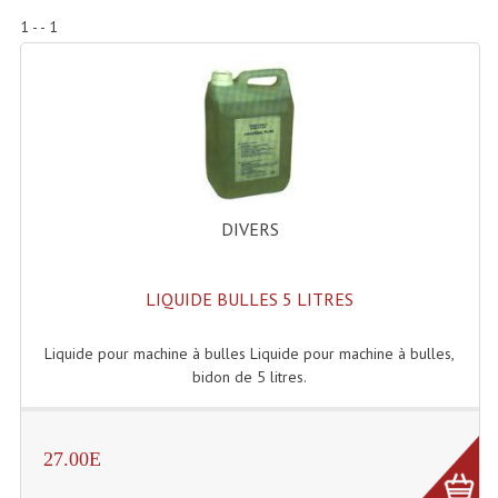
Accessoires Enceintes
1 - - 1
Accessoires Micro, Pieds De Régie
Cellule (s)
Diamants
Pieds D'enceintes
DIVERS
Selecteurs Audio Vidéo
Amplificateurs
LIQUIDE BULLES 5 LITRES
Amplificateurs Multi-Canaux
Liquide pour machine à bulles Liquide pour machine à bulles,
Casques Stéréo
bidon de 5 litres.
Compresseurs , Limiteurs , Noise Gate
27.00E
Egaliseur Egaliseurs