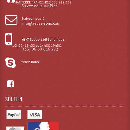
----- NANTERRE FRANCE. RCS 337 819 338
Suivez-nous sur Plan
Effets LASERS
Écrivez-nous à:
Laser Multi-Points
info@aevas-sono.com
Lasers (Effets Volumetriques)
6j /7 Support téléphonique:
Lasers D'extérieur Multi-Points
--- 10h00 - 13h00 et 14h00 19h30.
(+33) 06 60 616 222
Effets Lumineux À Leds
Parlez-nous:
-
Effets Lumineux, Centre De Piste
Effets Lumineux, Effets Disco
Electronique Commande Light
SOUTIEN
Blocs De Puissance
Chenillards Modulateurs
Consoles Éclairage DMX