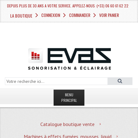
DEPUIS PLUS DE 30 ANS A VOTRE SERVICE. APPELEZ-NOUS :(+33) 06 60 61 62 22
CONNEXION
COMMANDER
VOIR PANIER
LA BOUTIQUE
MENU
PRINCIPAL
LA BOUTIQUE VENTE
Catalogue boutique vente
MAGASIN
Machines à effets fumées, mousses, liquid