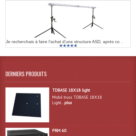
Microphones Scène Et Studio
Microphones Filaires
Micro Sans Fil HF VHF 200MHZ
Je recherchais à faire l'achat d'une structure ASD, après co ..
Micro Sans Fil HF UHF 800MHZ
Micros De Studio
Microphones De Surface
DERNIERS PRODUITS
Multi-Effets, Reverbes Etc...
TDBASE 18X18 light
Peripheriques Traitements Et Accessoires
Mobil truss TDBASE 18X18
Light...
plus
Portes Voix Mégaphones
Pupitre Pour Discours
PRM 60
Samplers, Échantillonneurs