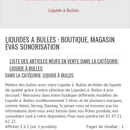
Quoi De Neuf?
Liquide à Bulles
Promotions
Plan Acces, Horaires.
LIQUIDES A BULLES : BOUTIQUE, MAGASIN
Location De Matériel
ÉVAS SONORISATION
Le Matériel D´occasion
LISTE DES ARTICLES NEUFS EN VENTE DANS LA CATÉGORIE:
Recherche Avancée
LIQUIDE À BULLES
Recevoir Nos Promotions
DANS LA CATÉGORIE: LIQUIDE À BULLES
Faire Votre Devis
Mettez des bulles avec votre Liquide à Bulles et bidon de liquide
de qualité grâce à notre sélection de Liquides à Bulles à prix
discount ! Retrouvez dans notre boutique différents modèles de
CATÉGORIES
Liquide à Bulles conditionnement 5 litres, et de plusieurs marques,
comme Antari, Strong, Starway. Si jamais vous ne trouviez pas les
Sonorisation
informations dont vous avez besoin dans nos fiches produits, nos
conseillers sont à votre disposition. Pour nous joindre tel: 01 47 21
Accessoires Pieds Cellules Diamants
62 22.
Afficher
1
à
1
(sur
1
produits)
Pages de résultat :
1