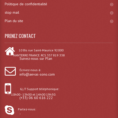
Projecteur Led Sur Batterie
Politique de confidentialité
Projecteurs À Leds D'extérieurs
stop mail
Plan du site
Projecteurs Barres De Leds
Projecteurs Déco À Leds
PRENEZ CONTACT
Projecteurs Leds
10 Bis rue Saint-Maurice 92000
Projecteurs Plafonniers Et Encastrés
----- NANTERRE FRANCE. RCS 337 819 338
Suivez-nous sur Plan
Projecteurs Théâtre Led
Écrivez-nous à:
info@aevas-sono.com
Projecteurs Traditionnels
Projecteurs Cycliodes
6j /7 Support téléphonique:
--- 10h00 - 13h00 et 14h00 19h30.
(+33) 06 60 616 222
Projecteurs Découpes
Projecteurs Par : 16 À 64 Et Autres
Parlez-nous:
-