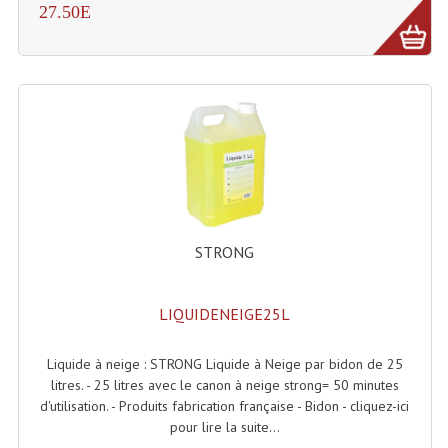
27.50E
Enceintes Hifi
Enceintes Monitoring
Filtres Actifs, Correcteurs
Haut-Parleurs Moteurs Tweeters Filtres
Haut Parleurs Sono
Filtres Passifs
STRONG
Haut-Parleurs Amplis Guitare
Moteurs Pavillons Pour Enceinte
LIQUIDENEIGE25L
Tweeters Pour Enceintes
Liquide à neige : STRONG Liquide à Neige par bidon de 25
litres. - 25 litres avec le canon à neige strong= 50 minutes
Lecteurs Audio & Sources
d'utilisation. - Produits fabrication française - Bidon - cliquez-ici
pour lire la suite...
Platines Disque Vinyles