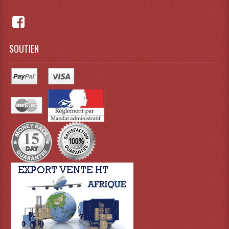
Projecteurs Poursuite
Projecteurs Théatre: Plan Convexe Fresnel
Rampe De Spots
SOUTIEN
Scanners
Stroboscopes
Câbles, Connectiques.
Câblage Electrique
Câble Rallonge DMX512 MIDI
Câbles Module, Cables Audio
Câble Multi-Paires Audio
Câbles Enceintes