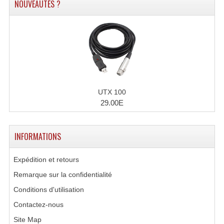
NOUVEAUTÉS ?
Système Sans Fil In-Ear Monitoring
Table Mixages Et Contrôleurs & Consoles
Tables De Mixage DJ
Controleurs DJ USB / MP3
UTX 100
Consoles Sono Et Studio
29.00E
Consoles Numériques
INFORMATIONS
Consoles Amplifiées
Lumière
Expédition et retours
Remarque sur la confidentialité
Boules À Facettes
Conditions d'utilisation
Changeurs De Couleurs
Contactez-nous
Site Map
Déco Light