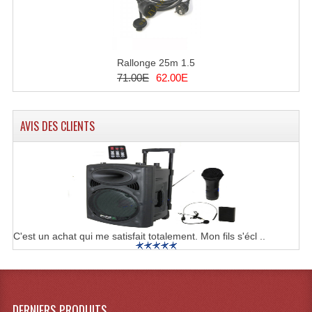
Dispatches
Filtres Et Divers
Rallonge 25m 1.5
71.00E
62.00E
Flexibles Lumineux Leds
Guirlandes Lumineuse
AVIS DES CLIENTS
Gyrophares À Leds
Lampes Ampoules
Ampoules - Tubes Lumière Noire Black Gun
Lampes À Décharges
C'est un achat qui me satisfait totalement. Mon fils s'écl ..
Lampes De Couleurs
Lampes Dichroique
DERNIERS PRODUITS
Lampes Halogenes Divers