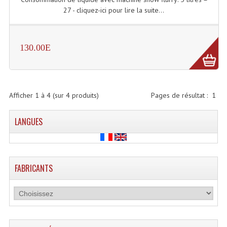
27 - cliquez-ici pour lire la suite...
Microphones Scène Et Studio
Microphones Filaires
130.00E
Micro Sans Fil HF VHF 200MHZ
Micro Sans Fil HF UHF 800MHZ
Afficher
1
à
4
(sur
4
produits)
Pages de résultat :
1
Micros De Studio
Microphones De Surface
LANGUES
Multi-Effets, Reverbes Etc...
Peripheriques Traitements Et Accessoires
FABRICANTS
Portes Voix Mégaphones
Pupitre Pour Discours
Samplers, Échantillonneurs