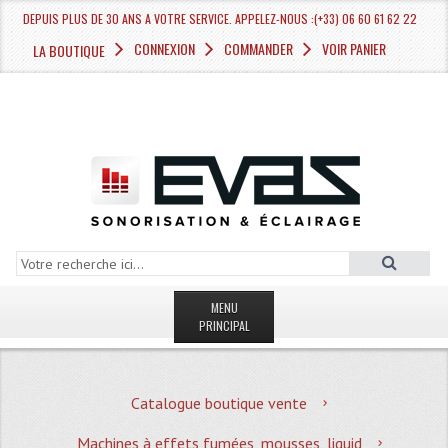
DEPUIS PLUS DE 30 ANS A VOTRE SERVICE. APPELEZ-NOUS :(+33) 06 60 61 62 22
CONNEXION
COMMANDER
VOIR PANIER
LA BOUTIQUE
MENU
PRINCIPAL
LA BOUTIQUE VENTE
Catalogue boutique vente
MAGASIN
Machines à effets fumées, mousses, liquid