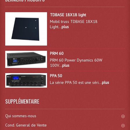
Lampes Leds
TDBASE 18X18 light
Mobil truss TDBASE 18X18
Lampes PAR
Light...
plus
Lampes Théatre
Les Packs Light
PRM 60
Lumières Noire
PRM 60 Power Dynamics 60W
100V...
plus
Lyres
PPA 50
La série PPA 50 est une séri...
plus
Panneaux, Piste Danse À Leds
Petit Effets Lumineux
SUPPLÉMENTAIRE
Projecteur De Gobo
Qui sommes-nous
Projecteur Extérieur Multifaisceaux
Cond. General de Vente