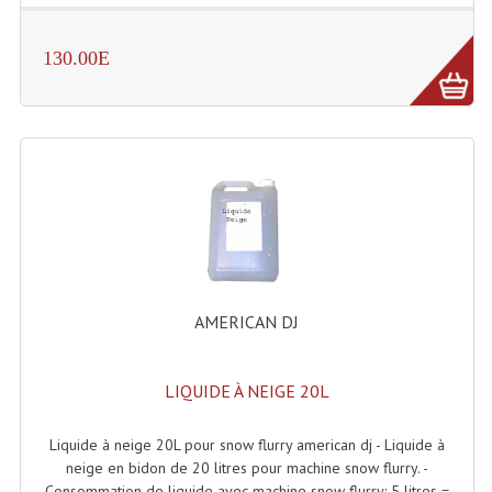
Lecteurs Cd À Plats
130.00E
Lecteurs Cd À Plats Lecteur MP3
Lecteurs Double Cd Mixage Intégrée
Lecteurs Double Cd MP3
Lecteurs Lasers Simple Et Mp3 (rack 19")
Minidisc
Digital Package Et Logiciel
AMERICAN DJ
Enregistreur Numérique
Platines Dvd Pour Dj
LIQUIDE À NEIGE 20L
Platines Cassettes
Liquide à neige 20L pour snow flurry american dj - Liquide à
neige en bidon de 20 litres pour machine snow flurry. -
Limiteur De Niveau Sonore
Consommation de liquide avec machine snow flurry: 5 litres =