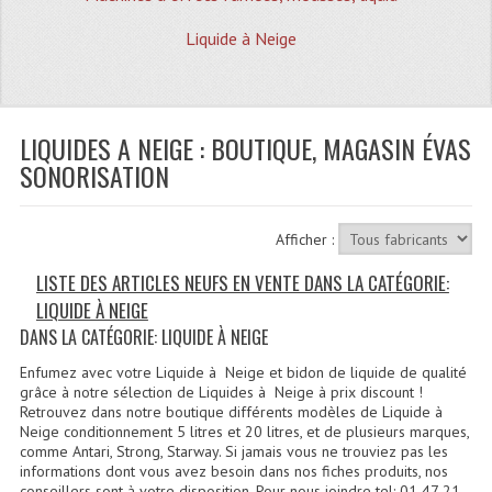
Quoi De Neuf?
Liquide à Neige
Promotions
Plan Acces, Horaires.
LIQUIDES A NEIGE : BOUTIQUE, MAGASIN ÉVAS
Location De Matériel
SONORISATION
Le Matériel D´occasion
Recherche Avancée
Afficher :
Recevoir Nos Promotions
LISTE DES ARTICLES NEUFS EN VENTE DANS LA CATÉGORIE:
LIQUIDE À NEIGE
Faire Votre Devis
DANS LA CATÉGORIE: LIQUIDE À NEIGE
CATÉGORIES
Enfumez avec votre Liquide à Neige et bidon de liquide de qualité
grâce à notre sélection de Liquides à Neige à prix discount !
Sonorisation
Retrouvez dans notre boutique différents modèles de Liquide à
Neige conditionnement 5 litres et 20 litres, et de plusieurs marques,
comme Antari, Strong, Starway. Si jamais vous ne trouviez pas les
Accessoires Pieds Cellules Diamants
informations dont vous avez besoin dans nos fiches produits, nos
conseillers sont à votre disposition. Pour nous joindre tel: 01 47 21