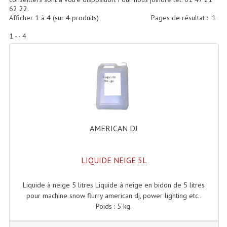
Accessoires Enceintes
62 22.
Afficher
1
à
4
(sur
4
produits)
Pages de résultat :
1
Accessoires Micro, Pieds De Régie
1 - - 4
Cellule (s)
Diamants
Pieds D'enceintes
Selecteurs Audio Vidéo
AMERICAN DJ
Amplificateurs
Amplificateurs Multi-Canaux
LIQUIDE NEIGE 5L
Casques Stéréo
Liquide à neige 5 litres Liquide à neige en bidon de 5 litres
Compresseurs , Limiteurs , Noise Gate
pour machine snow flurry american dj, power lighting etc..
Poids : 5 kg.
Egaliseur Egaliseurs