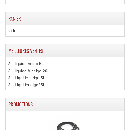
Effets LASERS
PANIER
Laser Multi-Points
vide
Lasers (Effets Volumetriques)
Lasers D'extérieur Multi-Points
MEILLEURES VENTES
Effets Lumineux À Leds
liquide neige 5L
Effets Lumineux, Centre De Piste
liquide à neige 20l
Liquide neige 5l
Effets Lumineux, Effets Disco
Liquideneige25l
Electronique Commande Light
PROMOTIONS
Blocs De Puissance
Chenillards Modulateurs
Consoles Éclairage DMX