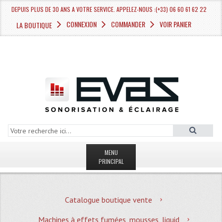
DEPUIS PLUS DE 30 ANS A VOTRE SERVICE. APPELEZ-NOUS :(+33) 06 60 61 62 22
CONNEXION
COMMANDER
VOIR PANIER
LA BOUTIQUE
MENU
PRINCIPAL
LA BOUTIQUE VENTE
Catalogue boutique vente
MAGASIN
Machines à effets fumées, mousses, liquid