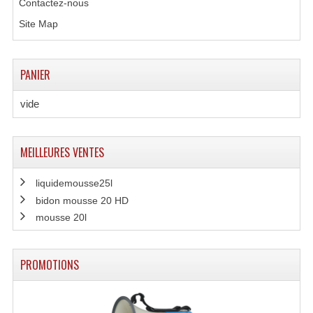
Contactez-nous
Système Sans Fil In-Ear Monitoring
Site Map
Table Mixages Et Contrôleurs & Consoles
PANIER
Tables De Mixage DJ
vide
Controleurs DJ USB / MP3
Consoles Sono Et Studio
MEILLEURES VENTES
Consoles Numériques
liquidemousse25l
Consoles Amplifiées
bidon mousse 20 HD
mousse 20l
Lumière
Boules À Facettes
PROMOTIONS
Changeurs De Couleurs
Déco Light