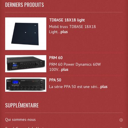
DERNIERS PRODUITS
Dispatches
TDBASE 18X18 light
Filtres Et Divers
Mobil truss TDBASE 18X18
Light...
plus
Flexibles Lumineux Leds
Guirlandes Lumineuse
Gyrophares À Leds
PRM 60
PRM 60 Power Dynamics 60W
Lampes Ampoules
100V...
plus
PPA 50
Ampoules - Tubes Lumière Noire Black Gun
La série PPA 50 est une séri...
plus
Lampes À Décharges
SUPPLÉMENTAIRE
Lampes De Couleurs
Lampes Dichroique
Qui sommes-nous
Lampes Halogenes Divers