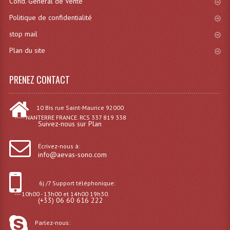
Cond. General de Vente
Politique de confidentialité
Lampes Leds
stop mail
Lampes PAR
Plan du site
Lampes Théatre
PRENEZ CONTACT
Les Packs Light
Lumières Noire
10 Bis rue Saint-Maurice 92000
----- NANTERRE FRANCE. RCS 337 819 338
Suivez-nous sur Plan
Lyres
Écrivez-nous à:
Panneaux, Piste Danse À Leds
info@aevas-sono.com
Petit Effets Lumineux
6j /7 Support téléphonique:
Projecteur De Gobo
--- 10h00 - 13h00 et 14h00 19h30.
(+33) 06 60 616 222
Projecteur Extérieur Multifaisceaux
Parlez-nous: