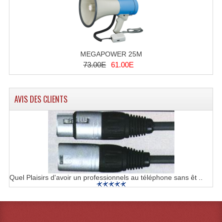
Effets LASERS
Laser Multi-Points
MEGAPOWER 25M
Lasers (Effets Volumetriques)
73.00E
61.00E
Lasers D'extérieur Multi-Points
AVIS DES CLIENTS
Effets Lumineux À Leds
Effets Lumineux, Centre De Piste
Effets Lumineux, Effets Disco
Electronique Commande Light
Quel Plaisirs d'avoir un professionnels au téléphone sans êt ..
Blocs De Puissance
Chenillards Modulateurs
Consoles Éclairage DMX