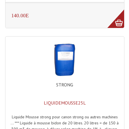
Enceintes Et Caissons Basses
140.00E
Packs Sono
Enceintes Amplifiées Actives
Enceintes, Système Amplifiés
Enceintes Passives Sono
Retours De Scène
Caisson De Basse Amplifié
STRONG
Caissons De Basses
Enceinte Nomade Bluetooth
LIQUIDEMOUSSE25L
Enceintes (Ecoutes De Studio)
Liquide Mousse strong pour canon strong ou autres machines
Enceintes Autonomes Portables Amplifiées
... *** Liquide à mousse bidon de 20 litres. 20 litres = de 150 à