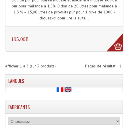
pur pour mélange à 1,5%. Bidon de 20 litres pour mélange à
Lecteurs Cd À Plats
1,5 % = 15,00 litres de produits pur pour 1 cuve de 1000 -
Lecteurs Cd À Plats Lecteur MP3
cliquez-ici pour lire la suite...
Lecteurs Double Cd Mixage Intégrée
195.00E
Lecteurs Double Cd MP3
Lecteurs Lasers Simple Et Mp3 (rack 19")
Minidisc
Afficher
1
à
3
(sur
3
produits)
Pages de résultat :
1
Digital Package Et Logiciel
LANGUES
Enregistreur Numérique
Platines Dvd Pour Dj
FABRICANTS
Platines Cassettes
Limiteur De Niveau Sonore