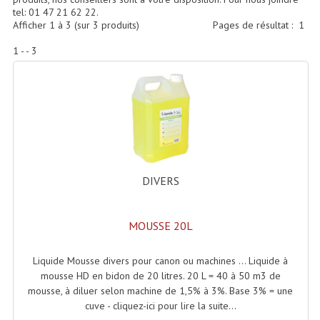
Accessoires Enceintes
tel: 01 47 21 62 22.
Afficher
1
à
3
(sur
3
produits)
Pages de résultat :
1
Accessoires Micro, Pieds De Régie
1 - - 3
Cellule (s)
Diamants
Pieds D'enceintes
Selecteurs Audio Vidéo
DIVERS
Amplificateurs
Amplificateurs Multi-Canaux
MOUSSE 20L
Casques Stéréo
Liquide Mousse divers pour canon ou machines ... Liquide à
Compresseurs , Limiteurs , Noise Gate
mousse HD en bidon de 20 litres. 20 L = 40 à 50 m3 de
mousse, à diluer selon machine de 1,5% à 3%. Base 3% = une
Egaliseur Egaliseurs
cuve - cliquez-ici pour lire la suite...