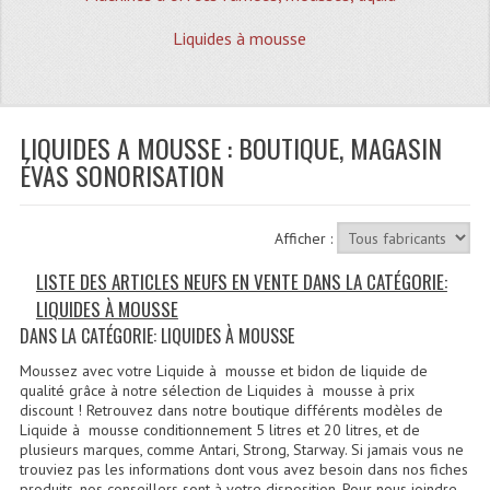
Quoi De Neuf?
Liquides à mousse
Promotions
Plan Acces, Horaires.
LIQUIDES A MOUSSE : BOUTIQUE, MAGASIN
Location De Matériel
ÉVAS SONORISATION
Le Matériel D´occasion
Recherche Avancée
Afficher :
Recevoir Nos Promotions
LISTE DES ARTICLES NEUFS EN VENTE DANS LA CATÉGORIE:
LIQUIDES À MOUSSE
Faire Votre Devis
DANS LA CATÉGORIE: LIQUIDES À MOUSSE
CATÉGORIES
Moussez avec votre Liquide à mousse et bidon de liquide de
qualité grâce à notre sélection de Liquides à mousse à prix
Sonorisation
discount ! Retrouvez dans notre boutique différents modèles de
Liquide à mousse conditionnement 5 litres et 20 litres, et de
plusieurs marques, comme Antari, Strong, Starway. Si jamais vous ne
Accessoires Pieds Cellules Diamants
trouviez pas les informations dont vous avez besoin dans nos fiches
produits, nos conseillers sont à votre disposition. Pour nous joindre