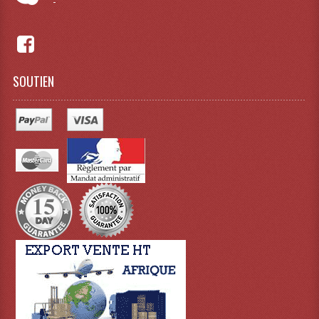
-
Projecteur Led Sur Batterie
Projecteurs À Leds D'extérieurs
Projecteurs Barres De Leds
SOUTIEN
Projecteurs Déco À Leds
Projecteurs Leds
Projecteurs Plafonniers Et Encastrés
Projecteurs Théâtre Led
Projecteurs Traditionnels
Projecteurs Cycliodes
Projecteurs Découpes
Projecteurs Par : 16 À 64 Et Autres