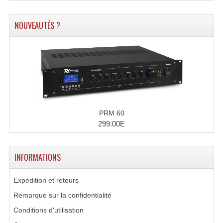
Microphones Scène Et Studio
NOUVEAUTÉS ?
Microphones Filaires
Micro Sans Fil HF VHF 200MHZ
Micro Sans Fil HF UHF 800MHZ
Micros De Studio
PRM 60
Microphones De Surface
299.00E
Multi-Effets, Reverbes Etc...
Peripheriques Traitements Et Accessoires
INFORMATIONS
Portes Voix Mégaphones
Expédition et retours
Remarque sur la confidentialité
Pupitre Pour Discours
Conditions d'utilisation
Samplers, Échantillonneurs