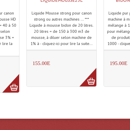
LIQUIDEMOUSSE25L
BIDON
Liquide Mousse strong pour canon
Liquide pur
ur canon
strong ou autres machines ... ***
machine à mo
mousse HD
Liquide à mousse bidon de 20 litres.
mélange à 1,
 = 40 à 50
20 litres = de 150 à 300 m3 de
pour mélange
 selon
mousse, à diluer selon machine de
de produit
ase 3% =
1% à - cliquez-ici pour lire la suite...
1000 - cliquez
 lire la
155.00E
195.00E
)