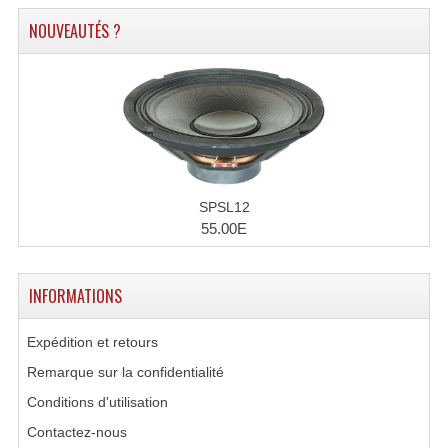
Enceintes Et Caissons Basses
NOUVEAUTÉS ?
Packs Sono
Enceintes Amplifiées Actives
Enceintes, Système Amplifiés
Enceintes Passives Sono
SPSL12
Retours De Scène
55.00E
Caisson De Basse Amplifié
INFORMATIONS
Caissons De Basses
Enceinte Nomade Bluetooth
Expédition et retours
Remarque sur la confidentialité
Enceintes (Ecoutes De Studio)
Conditions d'utilisation
Enceintes Autonomes Portables Amplifiées
Contactez-nous