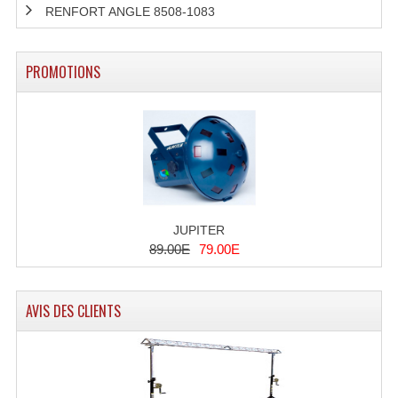
RENFORT ANGLE 8508-1083
Lecteurs Cd À Plats
Lecteurs Cd À Plats Lecteur MP3
PROMOTIONS
Lecteurs Double Cd Mixage Intégrée
Lecteurs Double Cd MP3
Lecteurs Lasers Simple Et Mp3 (rack 19")
Minidisc
JUPITER
Digital Package Et Logiciel
89.00E
79.00E
Enregistreur Numérique
AVIS DES CLIENTS
Platines Dvd Pour Dj
Platines Cassettes
Limiteur De Niveau Sonore