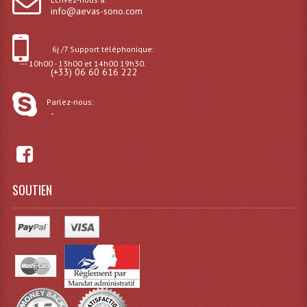
info@aevas-sono.com
Effets LASERS
6j /7 Support téléphonique:
Laser Multi-Points
--- 10h00 - 13h00 et 14h00 19h30.
(+33) 06 60 616 222
Lasers (Effets Volumetriques)
Parlez-nous:
Lasers D'extérieur Multi-Points
-
Effets Lumineux À Leds
Effets Lumineux, Centre De Piste
SOUTIEN
Effets Lumineux, Effets Disco
Electronique Commande Light
Blocs De Puissance
Chenillards Modulateurs
Consoles Éclairage DMX