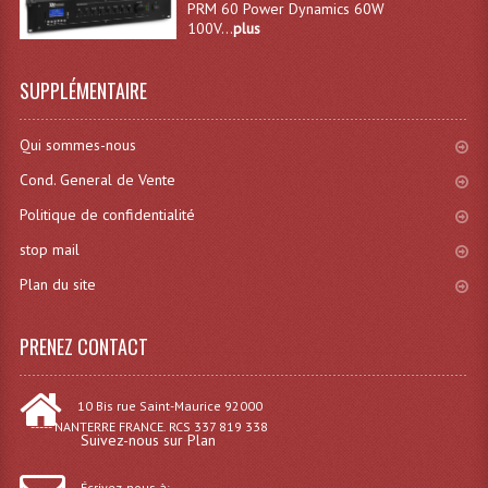
PRM 60 Power Dynamics 60W
100V...
plus
Système Sans Fil In-Ear Monitoring
Table Mixages Et Contrôleurs & Consoles
SUPPLÉMENTAIRE
Tables De Mixage DJ
Qui sommes-nous
Controleurs DJ USB / MP3
Cond. General de Vente
Consoles Sono Et Studio
Politique de confidentialité
stop mail
Consoles Numériques
Plan du site
Consoles Amplifiées
PRENEZ CONTACT
Lumière
Boules À Facettes
10 Bis rue Saint-Maurice 92000
----- NANTERRE FRANCE. RCS 337 819 338
Changeurs De Couleurs
Suivez-nous sur Plan
Déco Light
Écrivez-nous à: