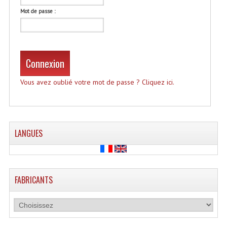
Accessoires Enceintes
Mot de passe :
Accessoires Micro, Pieds De Régie
Cellule (s)
Connexion
Diamants
Vous avez oublié votre mot de passe ? Cliquez ici.
Pieds D'enceintes
Selecteurs Audio Vidéo
Amplificateurs
LANGUES
Amplificateurs Multi-Canaux
Casques Stéréo
FABRICANTS
Compresseurs , Limiteurs , Noise Gate
Egaliseur Egaliseurs