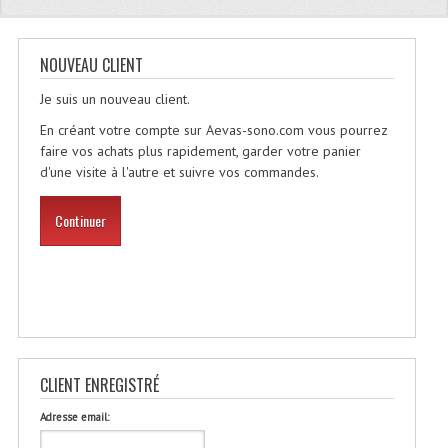
Quoi De Neuf?
Promotions
NOUVEAU CLIENT
Plan Acces, Horaires.
Je suis un nouveau client.
Location De Matériel
En créant votre compte sur Aevas-sono.com vous pourrez
faire vos achats plus rapidement, garder votre panier
Le Matériel D´occasion
d'une visite à l'autre et suivre vos commandes.
Recherche Avancée
Continuer
Recevoir Nos Promotions
Faire Votre Devis
CATÉGORIES
Sonorisation
CLIENT ENREGISTRÉ
Accessoires Pieds Cellules Diamants
Adresse email: