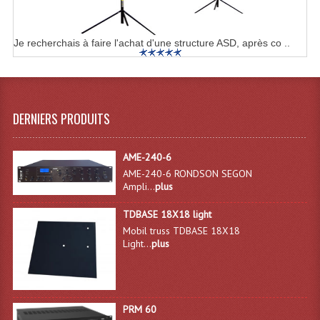
Microphones Scène Et Studio
Je recherchais à faire l'achat d'une structure ASD, après co ..
Microphones Filaires
Micro Sans Fil HF VHF 200MHZ
Micro Sans Fil HF UHF 800MHZ
DERNIERS PRODUITS
Micros De Studio
AME-240-6
Microphones De Surface
AME-240-6 RONDSON SEGON
Ampli...
plus
Multi-Effets, Reverbes Etc...
TDBASE 18X18 light
Peripheriques Traitements Et Accessoires
Mobil truss TDBASE 18X18
Light...
plus
Portes Voix Mégaphones
Pupitre Pour Discours
PRM 60
Samplers, Échantillonneurs