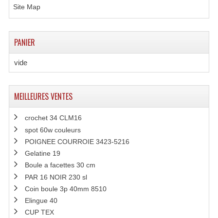
Site Map
Enceintes Hifi
Enceintes Monitoring
PANIER
Filtres Actifs, Correcteurs
vide
Haut-Parleurs Moteurs Tweeters Filtres
Haut Parleurs Sono
MEILLEURES VENTES
Filtres Passifs
crochet 34 CLM16
Haut-Parleurs Amplis Guitare
spot 60w couleurs
POIGNEE COURROIE 3423-5216
Moteurs Pavillons Pour Enceinte
Gelatine 19
Boule a facettes 30 cm
Tweeters Pour Enceintes
PAR 16 NOIR 230 sl
Lecteurs Audio & Sources
Coin boule 3p 40mm 8510
Elingue 40
Platines Disque Vinyles
CUP TEX