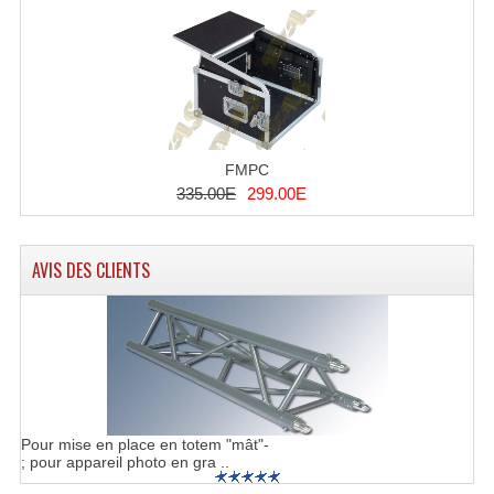
Système Sans Fil In-Ear Monitoring
Table Mixages Et Contrôleurs & Consoles
Tables De Mixage DJ
Controleurs DJ USB / MP3
FMPC
335.00E
299.00E
Consoles Sono Et Studio
Consoles Numériques
AVIS DES CLIENTS
Consoles Amplifiées
Lumière
Boules À Facettes
Changeurs De Couleurs
Pour mise en place en totem "mât"-
; pour appareil photo en gra ..
Déco Light