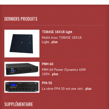
Effets LASERS
DERNIERS PRODUITS
Laser Multi-Points
Lasers (Effets Volumetriques)
TDBASE 18X18 light
Mobil truss TDBASE 18X18
Lasers D'extérieur Multi-Points
Light...
plus
Effets Lumineux À Leds
Effets Lumineux, Centre De Piste
PRM 60
Effets Lumineux, Effets Disco
PRM 60 Power Dynamics 60W
100V...
plus
Electronique Commande Light
PPA 50
Blocs De Puissance
La série PPA 50 est une séri...
plus
Chenillards Modulateurs
SUPPLÉMENTAIRE
Consoles Éclairage DMX