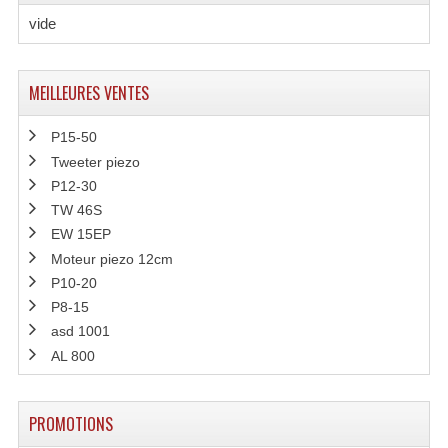
vide
Microphones Scène Et Studio
Microphones Filaires
MEILLEURES VENTES
Micro Sans Fil HF VHF 200MHZ
P15-50
Micro Sans Fil HF UHF 800MHZ
Tweeter piezo
P12-30
Micros De Studio
TW 46S
Microphones De Surface
EW 15EP
Moteur piezo 12cm
Multi-Effets, Reverbes Etc...
P10-20
P8-15
Peripheriques Traitements Et Accessoires
asd 1001
Portes Voix Mégaphones
AL 800
Pupitre Pour Discours
PROMOTIONS
Samplers, Échantillonneurs