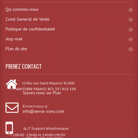
Qui sommes-nous
Dispatches
Cond. General de Vente
Filtres Et Divers
Politique de confidentialité
Flexibles Lumineux Leds
stop mail
Plan du site
Guirlandes Lumineuse
Gyrophares À Leds
PRENEZ CONTACT
Lampes Ampoules
10 Bis rue Saint-Maurice 92000
Ampoules - Tubes Lumière Noire Black Gun
----- NANTERRE FRANCE. RCS 337 819 338
Suivez-nous sur Plan
Lampes À Décharges
Écrivez-nous à:
info@aevas-sono.com
Lampes De Couleurs
Lampes Dichroique
6j /7 Support téléphonique:
--- 10h00 - 13h00 et 14h00 19h30.
Lampes Halogenes Divers