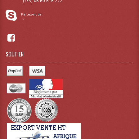
(+33) 06 60 616 222
Lampes Leds
Parlez-nous:
-
Lampes PAR
Lampes Théatre
Les Packs Light
SOUTIEN
Lumières Noire
Lyres
Panneaux, Piste Danse À Leds
Petit Effets Lumineux
Projecteur De Gobo
Projecteur Extérieur Multifaisceaux