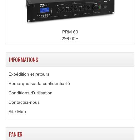
Lecteurs Cd À Plats
Lecteurs Cd À Plats Lecteur MP3
Lecteurs Double Cd Mixage Intégrée
PRM 60
299.00E
Lecteurs Double Cd MP3
Lecteurs Lasers Simple Et Mp3 (rack 19")
INFORMATIONS
Minidisc
Expédition et retours
Digital Package Et Logiciel
Remarque sur la confidentialité
Conditions d'utilisation
Enregistreur Numérique
Contactez-nous
Platines Dvd Pour Dj
Site Map
Platines Cassettes
PANIER
Limiteur De Niveau Sonore