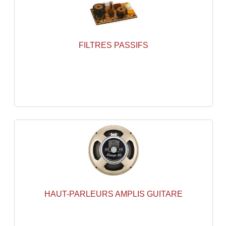
Accessoires Enceintes
Accessoires Micro, Pieds De Régie
FILTRES PASSIFS
Cellule (s)
Diamants
Pieds D'enceintes
Selecteurs Audio Vidéo
Amplificateurs
Amplificateurs Multi-Canaux
Casques Stéréo
Compresseurs , Limiteurs , Noise Gate
HAUT-PARLEURS AMPLIS GUITARE
Egaliseur Egaliseurs