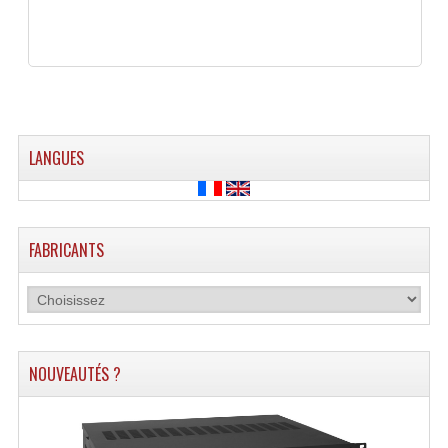
Enceintes Hifi
Enceintes Monitoring
Filtres Actifs, Correcteurs
Haut-Parleurs Moteurs Tweeters Filtres
LANGUES
Haut Parleurs Sono
Filtres Passifs
FABRICANTS
Haut-Parleurs Amplis Guitare
Moteurs Pavillons Pour Enceinte
Tweeters Pour Enceintes
NOUVEAUTÉS ?
Lecteurs Audio & Sources
Platines Disque Vinyles