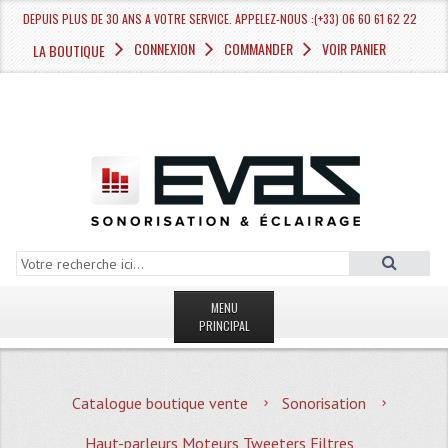
DEPUIS PLUS DE 30 ANS A VOTRE SERVICE. APPELEZ-NOUS :(+33) 06 60 61 62 22
CONNEXION
COMMANDER
VOIR PANIER
LA BOUTIQUE
MENU
PRINCIPAL
LA BOUTIQUE VENTE
Catalogue boutique vente
Sonorisation
MAGASIN
Haut-parleurs Moteurs Tweeters Filtres