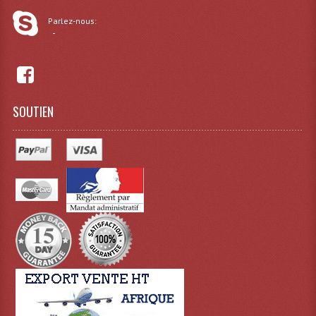
Parlez-nous:
Lampes Leds
-
Lampes PAR
Lampes Théatre
SOUTIEN
Les Packs Light
Lumières Noire
Lyres
Panneaux, Piste Danse À Leds
Petit Effets Lumineux
Projecteur De Gobo
Projecteur Extérieur Multifaisceaux