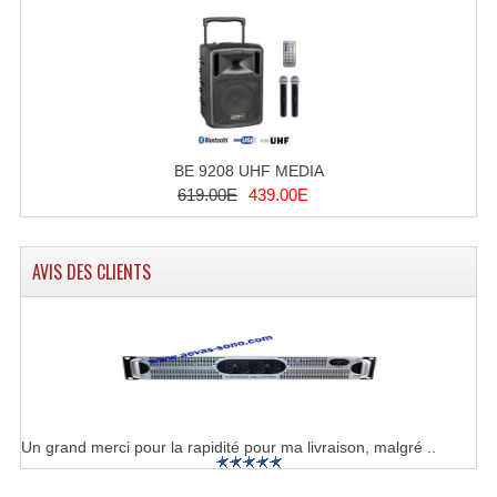
Système Sans Fil In-Ear Monitoring
Table Mixages Et Contrôleurs & Consoles
Tables De Mixage DJ
Controleurs DJ USB / MP3
BE 9208 UHF MEDIA
619.00E
439.00E
Consoles Sono Et Studio
Consoles Numériques
AVIS DES CLIENTS
Consoles Amplifiées
Lumière
Boules À Facettes
Changeurs De Couleurs
Un grand merci pour la rapidité pour ma livraison, malgré ..
Déco Light