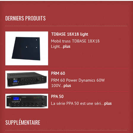
Effets LASERS
DERNIERS PRODUITS
Laser Multi-Points
TDBASE 18X18 light
Lasers (Effets Volumetriques)
Mobil truss TDBASE 18X18
Light...
plus
Lasers D'extérieur Multi-Points
Effets Lumineux À Leds
Effets Lumineux, Centre De Piste
PRM 60
PRM 60 Power Dynamics 60W
Effets Lumineux, Effets Disco
100V...
plus
Electronique Commande Light
PPA 50
La série PPA 50 est une séri...
plus
Blocs De Puissance
Chenillards Modulateurs
SUPPLÉMENTAIRE
Consoles Éclairage DMX