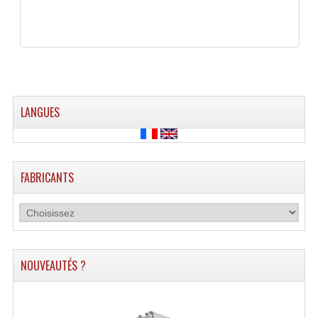
Enceintes Hifi
Enceintes Monitoring
Filtres Actifs, Correcteurs
Haut-Parleurs Moteurs Tweeters Filtres
LANGUES
Haut Parleurs Sono
Filtres Passifs
FABRICANTS
Haut-Parleurs Amplis Guitare
Moteurs Pavillons Pour Enceinte
Tweeters Pour Enceintes
NOUVEAUTÉS ?
Lecteurs Audio & Sources
Platines Disque Vinyles