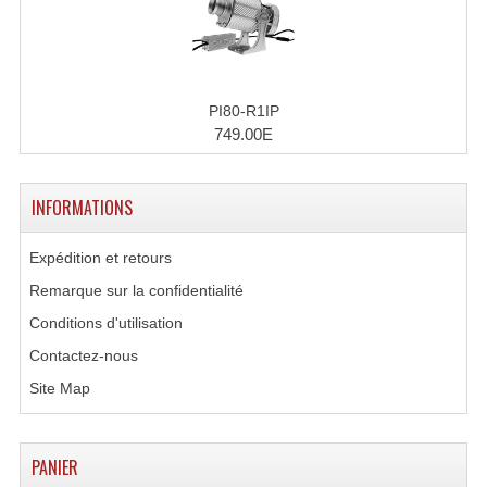
Lecteurs Cd À Plats
Lecteurs Cd À Plats Lecteur MP3
Lecteurs Double Cd Mixage Intégrée
PI80-R1IP
749.00E
Lecteurs Double Cd MP3
Lecteurs Lasers Simple Et Mp3 (rack 19")
INFORMATIONS
Minidisc
Expédition et retours
Digital Package Et Logiciel
Remarque sur la confidentialité
Conditions d'utilisation
Enregistreur Numérique
Contactez-nous
Platines Dvd Pour Dj
Site Map
Platines Cassettes
PANIER
Limiteur De Niveau Sonore