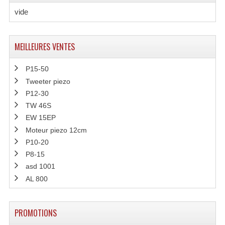
vide
Microphones Scène Et Studio
Microphones Filaires
MEILLEURES VENTES
Micro Sans Fil HF VHF 200MHZ
P15-50
Micro Sans Fil HF UHF 800MHZ
Tweeter piezo
P12-30
Micros De Studio
TW 46S
Microphones De Surface
EW 15EP
Moteur piezo 12cm
Multi-Effets, Reverbes Etc...
P10-20
P8-15
Peripheriques Traitements Et Accessoires
asd 1001
Portes Voix Mégaphones
AL 800
Pupitre Pour Discours
PROMOTIONS
Samplers, Échantillonneurs