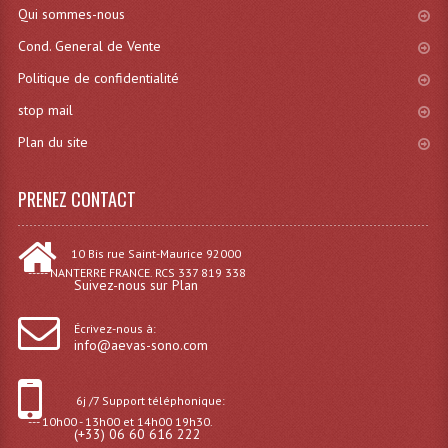
Qui sommes-nous
Dispatches
Cond. General de Vente
Politique de confidentialité
Filtres Et Divers
stop mail
Flexibles Lumineux Leds
Plan du site
Guirlandes Lumineuse
PRENEZ CONTACT
Gyrophares À Leds
Lampes Ampoules
10 Bis rue Saint-Maurice 92000
----- NANTERRE FRANCE. RCS 337 819 338
Ampoules - Tubes Lumière Noire Black Gun
Suivez-nous sur Plan
Lampes À Décharges
Écrivez-nous à:
info@aevas-sono.com
Lampes De Couleurs
6j /7 Support téléphonique:
Lampes Dichroique
--- 10h00 - 13h00 et 14h00 19h30.
(+33) 06 60 616 222
Lampes Halogenes Divers