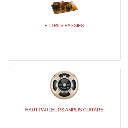
Accessoires Enceintes
Accessoires Micro, Pieds De Régie
FILTRES PASSIFS
Cellule (s)
Diamants
Pieds D'enceintes
Selecteurs Audio Vidéo
Amplificateurs
Amplificateurs Multi-Canaux
Casques Stéréo
Compresseurs , Limiteurs , Noise Gate
HAUT-PARLEURS AMPLIS GUITARE
Egaliseur Egaliseurs