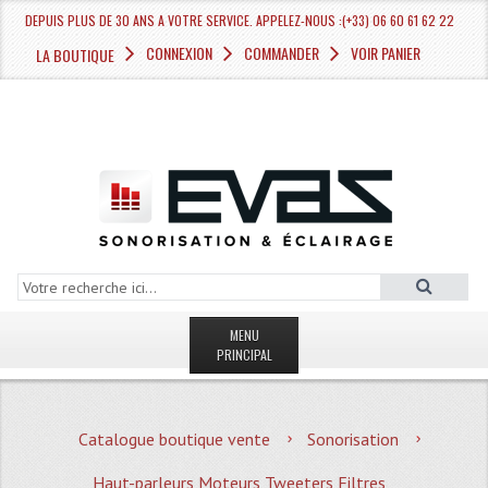
DEPUIS PLUS DE 30 ANS A VOTRE SERVICE. APPELEZ-NOUS :(+33) 06 60 61 62 22
CONNEXION
COMMANDER
VOIR PANIER
LA BOUTIQUE
MENU
PRINCIPAL
LA BOUTIQUE VENTE
Catalogue boutique vente
Sonorisation
MAGASIN
Haut-parleurs Moteurs Tweeters Filtres