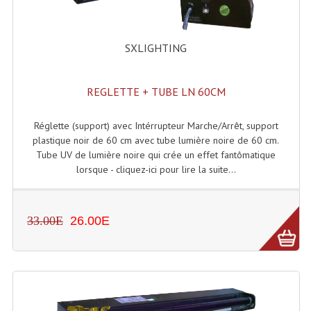
Accessoires Enceintes
Accessoires Micro, Pieds De Régie
SXLIGHTING
Cellule (s)
REGLETTE + TUBE LN 60CM
Diamants
Pieds D'enceintes
Réglette (support) avec Intérrupteur Marche/Arrêt, support
plastique noir de 60 cm avec tube lumière noire de 60 cm.
Selecteurs Audio Vidéo
Tube UV de lumière noire qui crée un effet fantômatique
lorsque - cliquez-ici pour lire la suite...
Amplificateurs
Amplificateurs Multi-Canaux
33.00E
26.00E
Casques Stéréo
Compresseurs , Limiteurs , Noise Gate
Egaliseur Egaliseurs