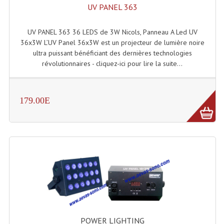
Projecteur Led Sur Batterie
UV PANEL 363
Projecteurs À Leds D'extérieurs
UV PANEL 363 36 LEDS de 3W Nicols, Panneau A Led UV
36x3W L’UV Panel 36x3W est un projecteur de lumière noire
Projecteurs Barres De Leds
ultra puissant bénéficiant des dernières technologies
révolutionnaires - cliquez-ici pour lire la suite...
Projecteurs Déco À Leds
Projecteurs Leds
179.00E
Projecteurs Plafonniers Et Encastrés
Projecteurs Théâtre Led
Projecteurs Traditionnels
Projecteurs Cycliodes
Projecteurs Découpes
Projecteurs Par : 16 À 64 Et Autres
POWER LIGHTING