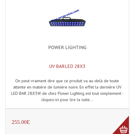
Angles Structure SC150
Angles Structure SD250
Angles Structure TRIO290
Angles Structure Triodéco
POWER LIGHTING
Angles Trio Steel Acier
UV BARLED 28X3
Cercle Monotube
On peut vraiment dire que ce produit va au-delà de toute
Cercle Struct Carrée 290
attente en matière de lumière noire. En effet la dernière UV
Cercle Struct SCC Carre
LED BAR 28X3W de chez Power Lighting est tout simplement -
cliquez-ici pour lire la suite...
Cercle Struct Triangulaire290
Crochets Et Accessoires
255.00E
Embases Pour Structure