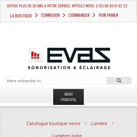
DEPUIS PLUS DE 30 ANS A VOTRE SERVICE. APPELEZ-NOUS :(+33) 06 60 61 62 22
CONNEXION
COMMANDER
VOIR PANIER
LA BOUTIQUE
MENU
PRINCIPAL
LA BOUTIQUE VENTE
Catalogue boutique vente
Lumière
MAGASIN
Lumières noire