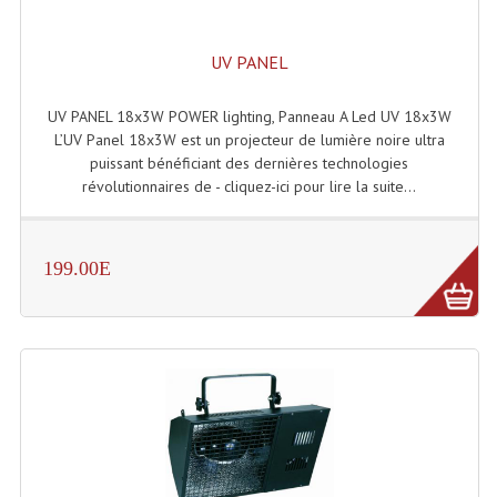
Projecteurs Poursuite
Projecteurs Théatre: Plan Convexe Fresnel
UV PANEL
Rampe De Spots
UV PANEL 18x3W POWER lighting, Panneau A Led UV 18x3W
L’UV Panel 18x3W est un projecteur de lumière noire ultra
Scanners
puissant bénéficiant des dernières technologies
révolutionnaires de - cliquez-ici pour lire la suite...
Stroboscopes
Câbles, Connectiques.
199.00E
Câblage Electrique
Câble Rallonge DMX512 MIDI
Câbles Module, Cables Audio
Câble Multi-Paires Audio
Câbles Enceintes