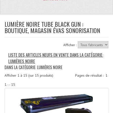
Quoi De Neuf?
Promotions
Plan Acces, Horaires.
LUMIÈRE NOIRE TUBE BLACK GUN :
BOUTIQUE, MAGASIN ÉVAS SONORISATION
Location De Matériel
Le Matériel D´occasion
Afficher :
Recherche Avancée
LISTE DES ARTICLES NEUFS EN VENTE DANS LA CATÉGORIE:
LUMIÈRES NOIRE
Recevoir Nos Promotions
DANS LA CATÉGORIE: LUMIÈRES NOIRE
Faire Votre Devis
Afficher
1
à
15
(sur
15
produits)
Pages de résultat :
1
CATÉGORIES
1 - - 15
Sonorisation
Accessoires Pieds Cellules Diamants