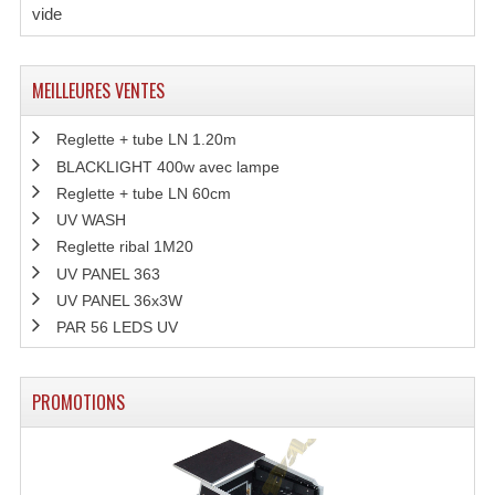
vide
Machines À Brouillard
MEILLEURES VENTES
Lanceur De Flammes Et Cartouche De Gaz
Machine À Etincelles Froides
Reglette + tube LN 1.20m
BLACKLIGHT 400w avec lampe
Machines & Canon À Confettis
Reglette + tube LN 60cm
UV WASH
Machines À Bulles
Reglette ribal 1M20
Machines À Effet Brouillard
UV PANEL 363
UV PANEL 36x3W
Machines À Fumée Lourde
PAR 56 LEDS UV
Machines À Mousse, Neige, Liquides
PROMOTIONS
Liquide À Brouillard
Liquide À Bulles
Liquide À Neige