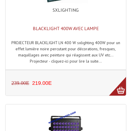
Connectiques, Prises Etc...
SXLIGHTING
Adaptateurs Audio
Divers Bricolage
BLACKLIGHT 400W AVEC LAMPE
Divers Bricolage
PROJECTEUR BLACKLIGHT LN 400 W sxlighting 400W pour un
effet lumière noire percutant pour décorations, fresques,
Haut-Parleurs Origine Sav
maquillages avec peinture qui réagissent aux UV etc...
Projecteur - cliquez-ici pour lire la suite...
Membrannes De Haut Parleurs
Pieces Détachées Sav
239.00E
219.00E
Public-Adress
Accessoires Public-Adress L100V
Amplificateurs (L 100v)
Enceintes Encastrables Ligne 100V 4-8 Ohm