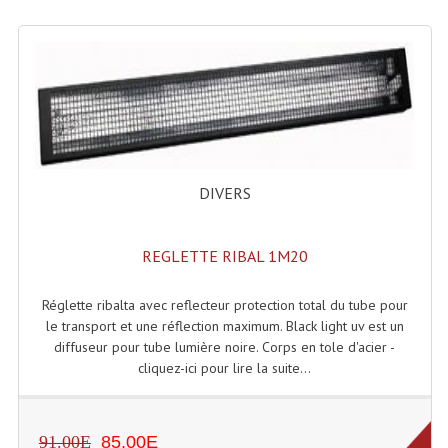
Lecteurs Cd À Plats
Lecteurs Cd À Plats Lecteur MP3
Lecteurs Double Cd Mixage Intégrée
Lecteurs Double Cd MP3
Lecteurs Lasers Simple Et Mp3 (rack 19")
DIVERS
Minidisc
REGLETTE RIBAL 1M20
Digital Package Et Logiciel
Réglette ribalta avec reflecteur protection total du tube pour
Enregistreur Numérique
le transport et une réflection maximum. Black light uv est un
diffuseur pour tube lumière noire. Corps en tole d'acier -
Platines Dvd Pour Dj
cliquez-ici pour lire la suite...
Platines Cassettes
Limiteur De Niveau Sonore
91.00E
85.00E