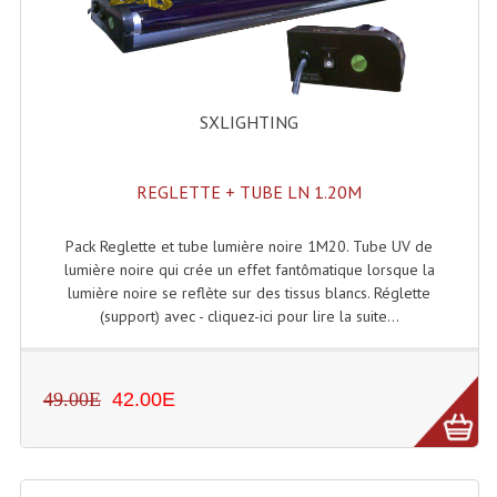
Enceintes Et Caissons Basses
Packs Sono
Enceintes Amplifiées Actives
SXLIGHTING
Enceintes, Système Amplifiés
REGLETTE + TUBE LN 1.20M
Enceintes Passives Sono
Retours De Scène
Pack Reglette et tube lumière noire 1M20. Tube UV de
lumière noire qui crée un effet fantômatique lorsque la
Caisson De Basse Amplifié
lumière noire se reflète sur des tissus blancs. Réglette
(support) avec - cliquez-ici pour lire la suite...
Caissons De Basses
Enceinte Nomade Bluetooth
49.00E
42.00E
Enceintes (Ecoutes De Studio)
Enceintes Autonomes Portables Amplifiées