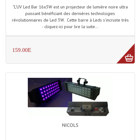
"L'UV Led Bar 16x3W est un projecteur de lumière noire ultra
Lampes Leds
puissant bénéficiant des dernières technologies
révolutionnaires de Led 3W. Cette barre à Leds s'incruste très
Lampes PAR
- cliquez-ici pour lire la suite...
Lampes Théatre
159.00E
Les Packs Light
Lumières Noire
Lyres
Panneaux, Piste Danse À Leds
Petit Effets Lumineux
Projecteur De Gobo
NICOLS
Projecteur Extérieur Multifaisceaux