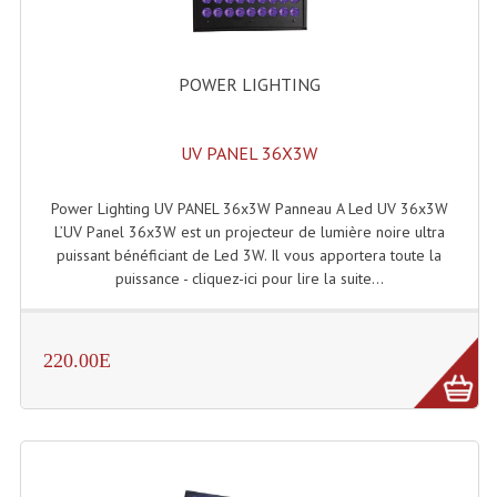
Enceintes Murales (Ligne 100V 16 - 8 Ohm)
Hp À Chambre De Compression
POWER LIGHTING
Lecteurs Mp3 Et CDs Sources
UV PANEL 36X3W
Microphone PA & Micro Pupitre
Projecteurs De Son
Power Lighting UV PANEL 36x3W Panneau A Led UV 36x3W
L’UV Panel 36x3W est un projecteur de lumière noire ultra
Sono: Conférences Securité Visite Guidée
puissant bénéficiant de Led 3W. Il vous apportera toute la
puissance - cliquez-ici pour lire la suite...
Système D'audio Guide
Système D'interprétation Simultanée
220.00E
Système De Conférence
Système Visite Guidée
Sonorisation Securité EN-54