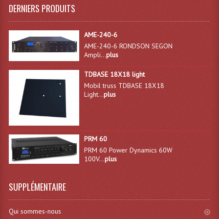
LISTE DU MATERIEL D'OCCASION
DERNIERS PRODUITS
PLAN ACCES, LES HORAIRES
AME-240-6
CRÉER UN COMPTE
AME-240-6 RONDSON SEGON
Ampli...
plus
TDBASE 18X18 light
Mobil truss TDBASE 18X18
Light...
plus
PRM 60
PRM 60 Power Dynamics 60W
100V...
plus
SUPPLÉMENTAIRE
Qui sommes-nous