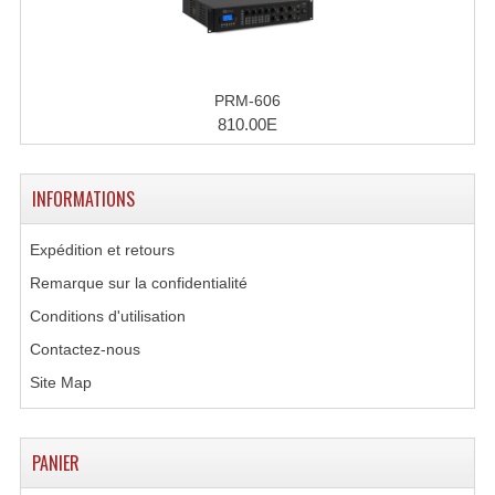
Rack 19" PRO Betonex
Rack 19" Standard Betonex
PRM-606
810.00E
Sac Trolley De Transport
Sacs & Housses De Transport
INFORMATIONS
Valises Pour Clavier
Expédition et retours
Rack 19 Pouces Multiplis
Remarque sur la confidentialité
Accessoires Flight-Case Coins Roulettes
Conditions d'utilisation
Contactez-nous
Rack 19" STYLE VSR (capot En L)
Site Map
Machines À Effets Fumées, Mousses, Liquid
Machines À Fumées
PANIER
Effets Projection Et Jet De CO2