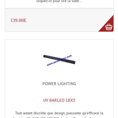
cliquez-ici pour lire la suite...
Effets LASERS
Laser Multi-Points
139.00E
Lasers (Effets Volumetriques)
Lasers D'extérieur Multi-Points
Effets Lumineux À Leds
Effets Lumineux, Centre De Piste
Effets Lumineux, Effets Disco
POWER LIGHTING
Electronique Commande Light
Blocs De Puissance
UV BARLED 18X3
Chenillards Modulateurs
Tout autant discrète que design, puissante qu'efficace la
Consoles Éclairage DMX