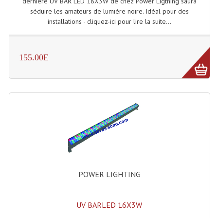
dernière UV BAR LED 18X3W de chez Power Ligthing saura
séduire les amateurs de lumière noire. Idéal pour des
Dispatches
installations - cliquez-ici pour lire la suite...
Filtres Et Divers
155.00E
Flexibles Lumineux Leds
Guirlandes Lumineuse
Gyrophares À Leds
Lampes Ampoules
Ampoules - Tubes Lumière Noire Black Gun
Lampes À Décharges
POWER LIGHTING
Lampes De Couleurs
Lampes Dichroique
UV BARLED 16X3W
Lampes Halogenes Divers