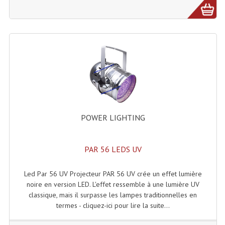
Microphones Scène Et Studio
Microphones Filaires
Micro Sans Fil HF VHF 200MHZ
Micro Sans Fil HF UHF 800MHZ
Micros De Studio
Microphones De Surface
POWER LIGHTING
Multi-Effets, Reverbes Etc...
PAR 56 LEDS UV
Peripheriques Traitements Et Accessoires
Led Par 56 UV Projecteur PAR 56 UV crée un effet lumière
Portes Voix Mégaphones
noire en version LED. L'effet ressemble à une lumière UV
classique, mais il surpasse les lampes traditionnelles en
Pupitre Pour Discours
termes - cliquez-ici pour lire la suite...
Samplers, Échantillonneurs