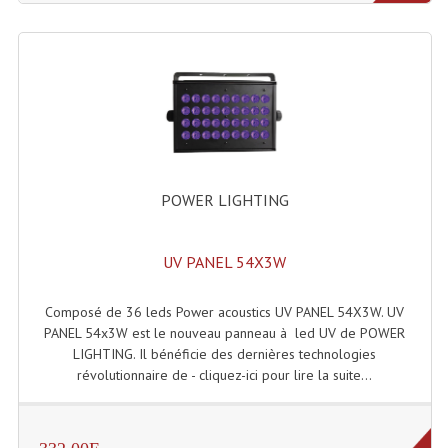
Grill Auto-Porté
Monotubes Et Angles 50mm
Pendrillon Et Ossature
Pieds De Levage
Ponts - Portiques
POWER LIGHTING
Praticable Et Accessoires
UV PANEL 54X3W
Structure Echelle 290 Asd
Composé de 36 leds Power acoustics UV PANEL 54X3W. UV
Structure Et Angles Quatro Deco
PANEL 54x3W est le nouveau panneau à led UV de POWER
LIGHTING. Il bénéficie des dernières technologies
Structures
révolutionnaire de - cliquez-ici pour lire la suite...
Structures Carrées
Structures, Angles Sd150