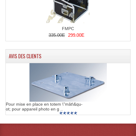
Liquides À Fumée
Liquides À Mousse
FMPC
335.00E
299.00E
Nos Occasions Et Stock B
Les Occasions
AVIS DES CLIENTS
Notre Stock B
Karaoké Materiel Lecteur Etc...
Matériel Karaoké
Disque DVD
Pour mise en place en totem \"mât\&qu-
ot; pour appareil photo en g ..
Disque LD (30 Cm.)
TARIF ET CATALOGUE DE LOCATION