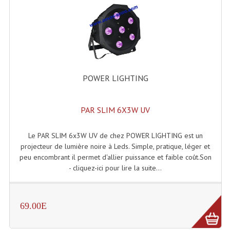
Enceintes Hifi
Enceintes Monitoring
Filtres Actifs, Correcteurs
Haut-Parleurs Moteurs Tweeters Filtres
POWER LIGHTING
Haut Parleurs Sono
PAR SLIM 6X3W UV
Filtres Passifs
Haut-Parleurs Amplis Guitare
Le PAR SLIM 6x3W UV de chez POWER LIGHTING est un
projecteur de lumière noire à Leds. Simple, pratique, léger et
Moteurs Pavillons Pour Enceinte
peu encombrant il permet d'allier puissance et faible coût.Son
- cliquez-ici pour lire la suite...
Tweeters Pour Enceintes
Lecteurs Audio & Sources
69.00E
Platines Disque Vinyles