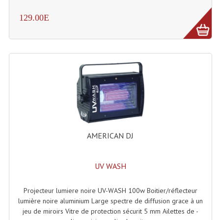
Système Sans Fil In-Ear Monitoring
129.00E
Table Mixages Et Contrôleurs & Consoles
Tables De Mixage DJ
Controleurs DJ USB / MP3
Consoles Sono Et Studio
Consoles Numériques
AMERICAN DJ
Consoles Amplifiées
Lumière
UV WASH
Boules À Facettes
Projecteur lumiere noire UV-WASH 100w Boitier/réflecteur
Changeurs De Couleurs
lumière noire aluminium Large spectre de diffusion grace à un
jeu de miroirs Vitre de protection sécurit 5 mm Ailettes de -
Déco Light