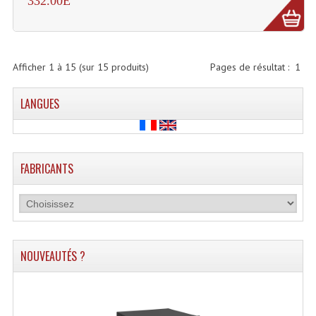
332.00E
Tour De Travail Et Échafaudage
Flight-Case (s) Et Accessoires
Afficher
1
à
15
(sur
15
produits)
Pages de résultat :
1
Flight Case Plasma Et Écran LCD
LANGUES
Flight Case Régie
Flight Cases Platine Disque. Lecteurs CD
FABRICANTS
Flight Malettes Consoles T. Mixages
Flight-Case CDs Et Disques Vinyls
Flight-Case Pour Contrôleur DJ
NOUVEAUTÉS ?
Flight-Case Pour La Lumière
Malle Flight Multi-Usage
Meubles DJ