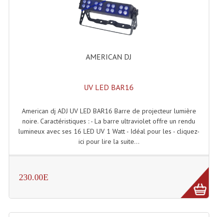
Système Boucle Magnétique
Structures, Pieds, Ponts...
Angle AG20 Structure Contest
AMERICAN DJ
Angle AG29 Structure Contest
UV LED BAR16
Angle DECO22Q Structure Contest
Angle DECOTRI Structure Contest
American dj ADJ UV LED BAR16 Barre de projecteur lumière
noire. Caractéristiques : - La barre ultraviolet offre un rendu
Angle DUO Structure Contest
lumineux avec ses 16 LED UV 1 Watt - Idéal pour les - cliquez-
ici pour lire la suite...
Angles Structure ASD SX290
Angles Structure ASD SZ 290
230.00E
Angles Structure Duo290
Angles Structure QUATRO290