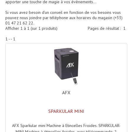
apporter une touche de magie à vos évènements...
Accessoires Enceintes
Si vous avez besoin d'un conseil en fonction de vos besoins vous
Accessoires Micro, Pieds De Régie
pouvez nous joindre par téléphone aux horaires du magasin (+33)
01 47 21 62 22.
Cellule (s)
Afficher
1
à
1
(sur
1
produits)
Pages de résultat :
1
1 - - 1
Diamants
Pieds D'enceintes
Selecteurs Audio Vidéo
Amplificateurs
Amplificateurs Multi-Canaux
AFX
Casques Stéréo
SPARKULAR MINI
Compresseurs , Limiteurs , Noise Gate
Egaliseur Egaliseurs
AFX Sparkular mini Machine à Etincelles Froides. SPARKULAR-
MINI Machine à étincelles froides, avec télécommande. 2