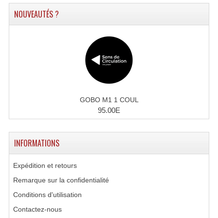
Enceintes Hifi
NOUVEAUTÉS ?
Enceintes Monitoring
Filtres Actifs, Correcteurs
Haut-Parleurs Moteurs Tweeters Filtres
Haut Parleurs Sono
GOBO M1 1 COUL
Filtres Passifs
95.00E
Haut-Parleurs Amplis Guitare
INFORMATIONS
Moteurs Pavillons Pour Enceinte
Expédition et retours
Tweeters Pour Enceintes
Remarque sur la confidentialité
Lecteurs Audio & Sources
Conditions d'utilisation
Platines Disque Vinyles
Contactez-nous