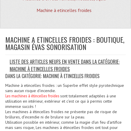
Quoi De Neuf?
Machine à etincelles froides
Promotions
Plan Acces, Horaires.
MACHINE A ETINCELLES FROIDES : BOUTIQUE,
Location De Matériel
MAGASIN ÉVAS SONORISATION
Le Matériel D´occasion
LISTE DES ARTICLES NEUFS EN VENTE DANS LA CATÉGORIE:
Recherche Avancée
MACHINE À ETINCELLES FROIDES
Recevoir Nos Promotions
DANS LA CATÉGORIE: MACHINE À ETINCELLES FROIDES
Faire Votre Devis
Machine à etincelles froides : un Superbe effet style pyrotechnique
sans aucun risque d'incendie.
CATÉGORIES
sont totalement adaptées à une
Les machines à étincelles froides
utilisation en intérieur, extérieur et c'est ce qui à permis cette
immense succès !
Sonorisation
Les machines à étincelles froides ne présente pas de risque de
brûlures, d'incendie ni de brulure sur la peau.
Accessoires Pieds Cellules Diamants
Utilisation possible en intérieur, comme la magie d'un feu d'artifice
mais sans risque, Les machines à étincelles froides ont tout pour