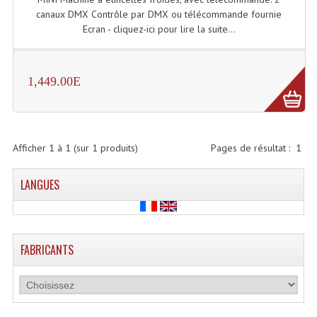
Enceintes Et Caissons Basses
canaux DMX Contrôle par DMX ou télécommande fournie
Ecran - cliquez-ici pour lire la suite...
Packs Sono
Enceintes Amplifiées Actives
1,449.00E
Enceintes, Système Amplifiés
Enceintes Passives Sono
Afficher
1
à
1
(sur
1
produits)
Pages de résultat :
1
Retours De Scène
LANGUES
Caisson De Basse Amplifié
Caissons De Basses
Enceinte Nomade Bluetooth
FABRICANTS
Enceintes (Ecoutes De Studio)
Enceintes Autonomes Portables Amplifiées