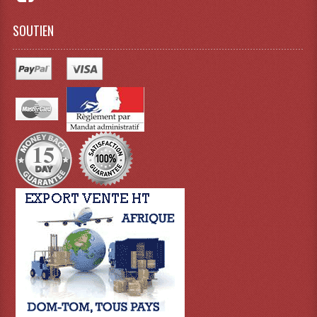
Dispatches
SOUTIEN
Filtres Et Divers
Flexibles Lumineux Leds
Guirlandes Lumineuse
Gyrophares À Leds
Lampes Ampoules
Ampoules - Tubes Lumière Noire Black Gun
Lampes À Décharges
Lampes De Couleurs
Lampes Dichroique
Lampes Halogenes Divers