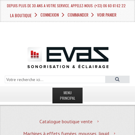
DEPUIS PLUS DE 30 ANS A VOTRE SERVICE. APPELEZ-NOUS :(+33) 06 60 61 62 22
CONNEXION
COMMANDER
VOIR PANIER
LA BOUTIQUE
MENU
PRINCIPAL
LA BOUTIQUE VENTE
Catalogue boutique vente
MAGASIN
Machines à effets fumées, mousses, liquid