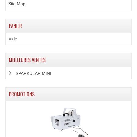
Site Map
Lecteurs Cd À Plats
Lecteurs Cd À Plats Lecteur MP3
PANIER
Lecteurs Double Cd Mixage Intégrée
vide
Lecteurs Double Cd MP3
Lecteurs Lasers Simple Et Mp3 (rack 19")
MEILLEURES VENTES
Minidisc
SPARKULAR MINI
Digital Package Et Logiciel
PROMOTIONS
Enregistreur Numérique
Platines Dvd Pour Dj
Platines Cassettes
Limiteur De Niveau Sonore