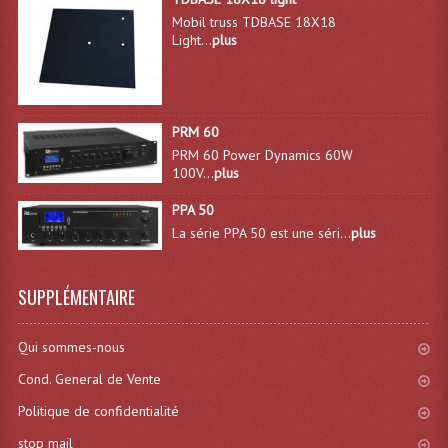
Mobil truss TDBASE 18X18
Système Sans Fil In-Ear Monitoring
Light...
plus
Table Mixages Et Contrôleurs & Consoles
Tables De Mixage DJ
PRM 60
Controleurs DJ USB / MP3
PRM 60 Power Dynamics 60W
100V...
plus
Consoles Sono Et Studio
PPA 50
La série PPA 50 est une séri...
plus
Consoles Numériques
Consoles Amplifiées
SUPPLÉMENTAIRE
Lumière
Qui sommes-nous
Boules À Facettes
Cond. General de Vente
Changeurs De Couleurs
Politique de confidentialité
Déco Light
stop mail