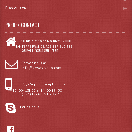
Plan du site
Effets LASERS
Laser Multi-Points
PRENEZ CONTACT
Lasers (Effets Volumetriques)
10 Bis rue Saint-Maurice 92000
Lasers D'extérieur Multi-Points
----- NANTERRE FRANCE. RCS 337 819 338
Suivez-nous sur Plan
Effets Lumineux À Leds
Écrivez-nous à:
info@aevas-sono.com
Effets Lumineux, Centre De Piste
Effets Lumineux, Effets Disco
6j /7 Support téléphonique:
--- 10h00 - 13h00 et 14h00 19h30.
(+33) 06 60 616 222
Electronique Commande Light
Blocs De Puissance
Parlez-nous:
-
Chenillards Modulateurs
Consoles Éclairage DMX