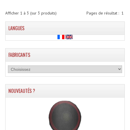
Lecteurs Cd À Plats
Afficher
1
à
3
(sur
3
produits)
Pages de résultat :
1
Lecteurs Cd À Plats Lecteur MP3
LANGUES
Lecteurs Double Cd Mixage Intégrée
Lecteurs Double Cd MP3
Lecteurs Lasers Simple Et Mp3 (rack 19")
FABRICANTS
Minidisc
Digital Package Et Logiciel
Enregistreur Numérique
NOUVEAUTÉS ?
Platines Dvd Pour Dj
Platines Cassettes
Limiteur De Niveau Sonore