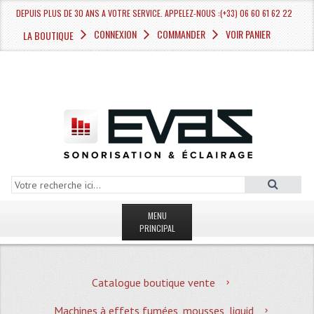
DEPUIS PLUS DE 30 ANS A VOTRE SERVICE. APPELEZ-NOUS :(+33) 06 60 61 62 22
CONNEXION
COMMANDER
VOIR PANIER
LA BOUTIQUE
MENU
PRINCIPAL
LA BOUTIQUE VENTE
Catalogue boutique vente
MAGASIN
Machines à effets fumées, mousses, liquid