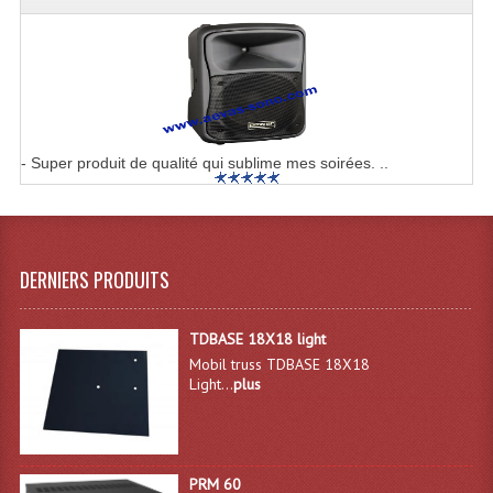
Effets LASERS
Laser Multi-Points
Lasers (Effets Volumetriques)
- Super produit de qualité qui sublime mes soirées. ..
Lasers D'extérieur Multi-Points
Effets Lumineux À Leds
Effets Lumineux, Centre De Piste
DERNIERS PRODUITS
Effets Lumineux, Effets Disco
TDBASE 18X18 light
Electronique Commande Light
Mobil truss TDBASE 18X18
Light...
plus
Blocs De Puissance
Chenillards Modulateurs
PRM 60
Consoles Éclairage DMX