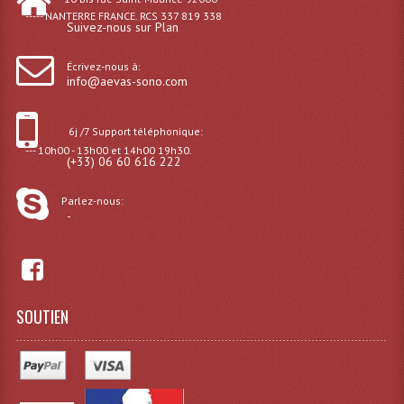
----- NANTERRE FRANCE. RCS 337 819 338
Suivez-nous sur Plan
Lampes Leds
Écrivez-nous à:
Lampes PAR
info@aevas-sono.com
Lampes Théatre
6j /7 Support téléphonique:
Les Packs Light
--- 10h00 - 13h00 et 14h00 19h30.
(+33) 06 60 616 222
Lumières Noire
Parlez-nous:
-
Lyres
Panneaux, Piste Danse À Leds
Petit Effets Lumineux
SOUTIEN
Projecteur De Gobo
Projecteur Extérieur Multifaisceaux