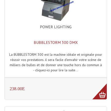
Enceintes Et Caissons Basses
Packs Sono
Enceintes Amplifiées Actives
POWER LIGHTING
Enceintes, Système Amplifiés
BUBBLESTORM 300 DMX
Enceintes Passives Sono
Retours De Scène
La BUBBLESTORM 300 est la machine idéale et originale pour
réussir vos prestations. il sera facile d'envahir votre scène de
Caisson De Basse Amplifié
milliers de bulles et de donner une touche hors du commun à
- cliquez-ici pour lire la suite...
Caissons De Basses
Enceinte Nomade Bluetooth
238.00E
Enceintes (Ecoutes De Studio)
Enceintes Autonomes Portables Amplifiées