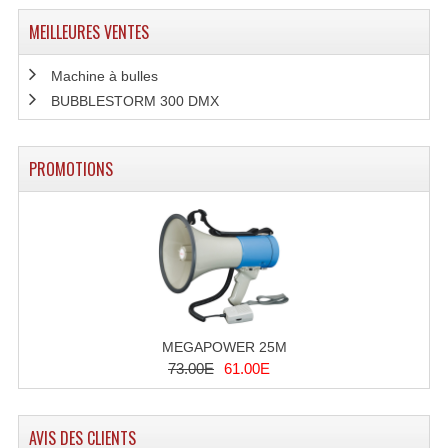
Système Sans Fil In-Ear Monitoring
MEILLEURES VENTES
Table Mixages Et Contrôleurs & Consoles
Machine à bulles
BUBBLESTORM 300 DMX
Tables De Mixage DJ
Controleurs DJ USB / MP3
PROMOTIONS
Consoles Sono Et Studio
Consoles Numériques
Consoles Amplifiées
Lumière
MEGAPOWER 25M
Boules À Facettes
73.00E
61.00E
Changeurs De Couleurs
AVIS DES CLIENTS
Déco Light