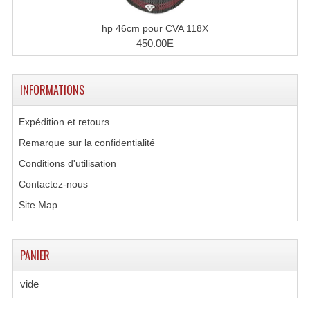
Microphones Scène Et Studio
hp 46cm pour CVA 118X
450.00E
Microphones Filaires
Micro Sans Fil HF VHF 200MHZ
INFORMATIONS
Micro Sans Fil HF UHF 800MHZ
Expédition et retours
Micros De Studio
Remarque sur la confidentialité
Microphones De Surface
Conditions d'utilisation
Contactez-nous
Multi-Effets, Reverbes Etc...
Site Map
Peripheriques Traitements Et Accessoires
Portes Voix Mégaphones
PANIER
Pupitre Pour Discours
vide
Samplers, Échantillonneurs