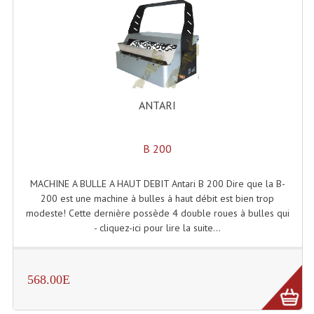
Enceintes Hifi
Enceintes Monitoring
Filtres Actifs, Correcteurs
Haut-Parleurs Moteurs Tweeters Filtres
ANTARI
Haut Parleurs Sono
B 200
Filtres Passifs
MACHINE A BULLE A HAUT DEBIT Antari B 200 Dire que la B-
Haut-Parleurs Amplis Guitare
200 est une machine à bulles à haut débit est bien trop
modeste! Cette dernière possède 4 double roues à bulles qui
Moteurs Pavillons Pour Enceinte
- cliquez-ici pour lire la suite...
Tweeters Pour Enceintes
Lecteurs Audio & Sources
568.00E
Platines Disque Vinyles