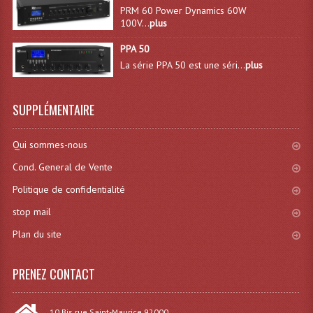
PRM 60 Power Dynamics 60W
100V...
plus
Dispatches
PPA 50
Filtres Et Divers
La série PPA 50 est une séri...
plus
Flexibles Lumineux Leds
SUPPLÉMENTAIRE
Guirlandes Lumineuse
Gyrophares À Leds
Qui sommes-nous
Cond. General de Vente
Lampes Ampoules
Politique de confidentialité
Ampoules - Tubes Lumière Noire Black Gun
stop mail
Lampes À Décharges
Plan du site
Lampes De Couleurs
PRENEZ CONTACT
Lampes Dichroique
10 Bis rue Saint-Maurice 92000
Lampes Halogenes Divers