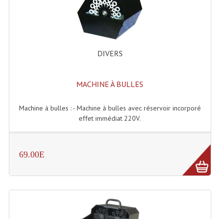
Accessoires Enceintes
Accessoires Micro, Pieds De Régie
Cellule (s)
DIVERS
Diamants
MACHINE À BULLES
Pieds D'enceintes
Selecteurs Audio Vidéo
Machine à bulles : - Machine à bulles avec réservoir incorporé
effet immédiat 220V.
Amplificateurs
Amplificateurs Multi-Canaux
69.00E
Casques Stéréo
Compresseurs , Limiteurs , Noise Gate
Egaliseur Egaliseurs