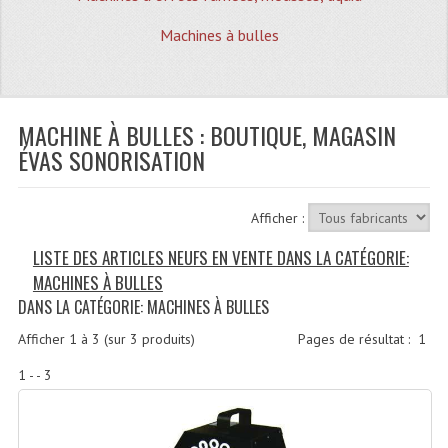
Quoi De Neuf?
Machines à bulles
Promotions
Plan Acces, Horaires.
MACHINE À BULLES : BOUTIQUE, MAGASIN
Location De Matériel
ÉVAS SONORISATION
Le Matériel D´occasion
Recherche Avancée
Afficher :
Recevoir Nos Promotions
LISTE DES ARTICLES NEUFS EN VENTE DANS LA CATÉGORIE:
MACHINES À BULLES
Faire Votre Devis
DANS LA CATÉGORIE: MACHINES À BULLES
CATÉGORIES
Afficher
1
à
3
(sur
3
produits)
Pages de résultat :
1
Sonorisation
1 - - 3
Accessoires Pieds Cellules Diamants