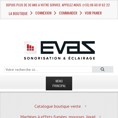
DEPUIS PLUS DE 30 ANS A VOTRE SERVICE. APPELEZ-NOUS :(+33) 06 60 61 62 22
CONNEXION
COMMANDER
VOIR PANIER
LA BOUTIQUE
MENU
PRINCIPAL
LA BOUTIQUE VENTE
Catalogue boutique vente
MAGASIN
Machines à effets fumées, mousses, liquid