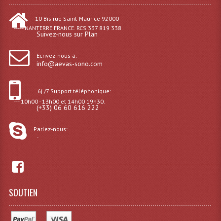
Microphones Scène Et Studio
10 Bis rue Saint-Maurice 92000
----- NANTERRE FRANCE. RCS 337 819 338
Microphones Filaires
Suivez-nous sur Plan
Micro Sans Fil HF VHF 200MHZ
Écrivez-nous à:
info@aevas-sono.com
Micro Sans Fil HF UHF 800MHZ
6j /7 Support téléphonique:
Micros De Studio
--- 10h00 - 13h00 et 14h00 19h30.
(+33) 06 60 616 222
Microphones De Surface
Parlez-nous:
Multi-Effets, Reverbes Etc...
-
Peripheriques Traitements Et Accessoires
Portes Voix Mégaphones
SOUTIEN
Pupitre Pour Discours
Samplers, Échantillonneurs