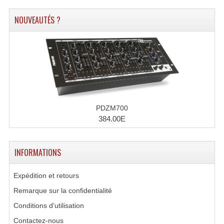
Accessoires Enceintes
NOUVEAUTÉS ?
Accessoires Micro, Pieds De Régie
Cellule (s)
Diamants
Pieds D'enceintes
Selecteurs Audio Vidéo
PDZM700
384.00E
Amplificateurs
Amplificateurs Multi-Canaux
INFORMATIONS
Casques Stéréo
Expédition et retours
Compresseurs , Limiteurs , Noise Gate
Remarque sur la confidentialité
Conditions d'utilisation
Egaliseur Egaliseurs
Contactez-nous