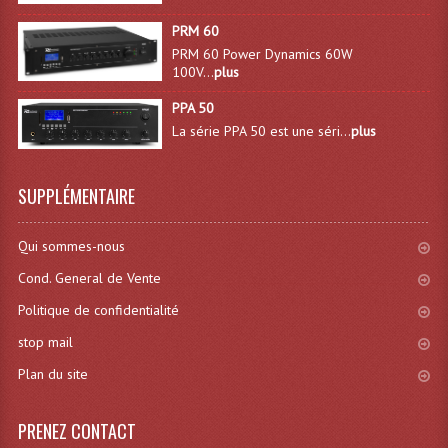
Lecteurs Cd À Plats
PRM 60
PRM 60 Power Dynamics 60W
Lecteurs Cd À Plats Lecteur MP3
100V...
plus
Lecteurs Double Cd Mixage Intégrée
PPA 50
La série PPA 50 est une séri...
plus
Lecteurs Double Cd MP3
Lecteurs Lasers Simple Et Mp3 (rack 19")
SUPPLÉMENTAIRE
Minidisc
Qui sommes-nous
Digital Package Et Logiciel
Cond. General de Vente
Enregistreur Numérique
Politique de confidentialité
stop mail
Platines Dvd Pour Dj
Plan du site
Platines Cassettes
PRENEZ CONTACT
Limiteur De Niveau Sonore