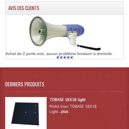
Enceintes Hifi
AVIS DES CLIENTS
Enceintes Monitoring
Filtres Actifs, Correcteurs
Haut-Parleurs Moteurs Tweeters Filtres
Haut Parleurs Sono
Achat de 2 porte voix, aucun problème livraison à domicile ..
Filtres Passifs
Haut-Parleurs Amplis Guitare
DERNIERS PRODUITS
Moteurs Pavillons Pour Enceinte
Tweeters Pour Enceintes
TDBASE 18X18 light
Mobil truss TDBASE 18X18
Lecteurs Audio & Sources
Light...
plus
Platines Disque Vinyles