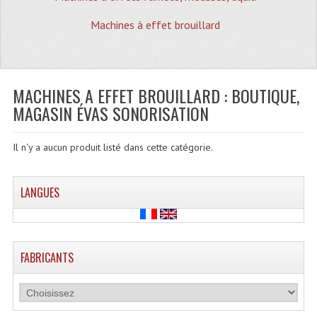
Quoi De Neuf?
Machines à effet brouillard
Promotions
Plan Acces, Horaires.
MACHINES A EFFET BROUILLARD : BOUTIQUE,
Location De Matériel
MAGASIN ÉVAS SONORISATION
Le Matériel D´occasion
Il n'y a aucun produit listé dans cette catégorie.
Recherche Avancée
Recevoir Nos Promotions
LANGUES
Faire Votre Devis
CATÉGORIES
FABRICANTS
Sonorisation
Accessoires Pieds Cellules Diamants