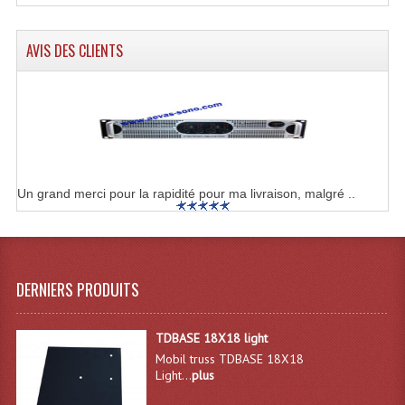
Effets LASERS
AVIS DES CLIENTS
Laser Multi-Points
Lasers (Effets Volumetriques)
Lasers D'extérieur Multi-Points
Effets Lumineux À Leds
Un grand merci pour la rapidité pour ma livraison, malgré ..
Effets Lumineux, Centre De Piste
Effets Lumineux, Effets Disco
DERNIERS PRODUITS
Electronique Commande Light
Blocs De Puissance
TDBASE 18X18 light
Mobil truss TDBASE 18X18
Chenillards Modulateurs
Light...
plus
Consoles Éclairage DMX