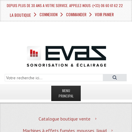
DEPUIS PLUS DE 30 ANS A VOTRE SERVICE. APPELEZ-NOUS :(+33) 06 60 61 62 22
CONNEXION
COMMANDER
VOIR PANIER
LA BOUTIQUE
MENU
PRINCIPAL
LA BOUTIQUE VENTE
Catalogue boutique vente
MAGASIN
Machines à effets fumées, mousses, liquid