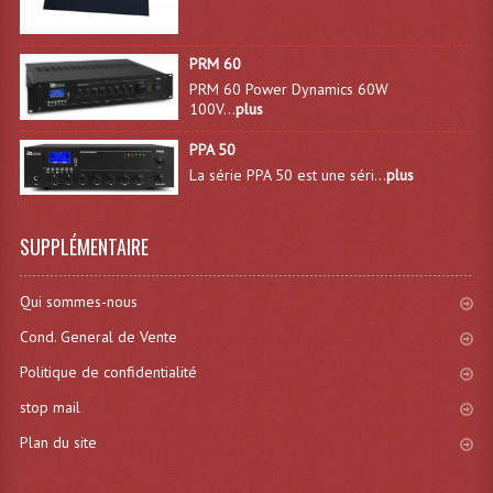
Dispatches
PRM 60
Filtres Et Divers
PRM 60 Power Dynamics 60W
100V...
plus
Flexibles Lumineux Leds
PPA 50
La série PPA 50 est une séri...
plus
Guirlandes Lumineuse
Gyrophares À Leds
SUPPLÉMENTAIRE
Lampes Ampoules
Qui sommes-nous
Ampoules - Tubes Lumière Noire Black Gun
Cond. General de Vente
Lampes À Décharges
Politique de confidentialité
Lampes De Couleurs
stop mail
Plan du site
Lampes Dichroique
Lampes Halogenes Divers