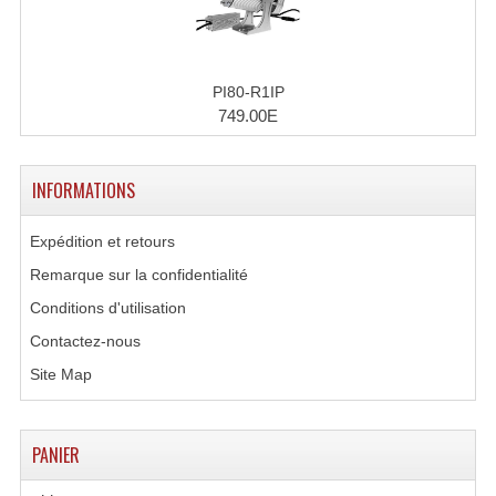
Microphones Scène Et Studio
Microphones Filaires
PI80-R1IP
749.00E
Micro Sans Fil HF VHF 200MHZ
Micro Sans Fil HF UHF 800MHZ
INFORMATIONS
Micros De Studio
Expédition et retours
Microphones De Surface
Remarque sur la confidentialité
Multi-Effets, Reverbes Etc...
Conditions d'utilisation
Contactez-nous
Peripheriques Traitements Et Accessoires
Site Map
Portes Voix Mégaphones
Pupitre Pour Discours
PANIER
Samplers, Échantillonneurs