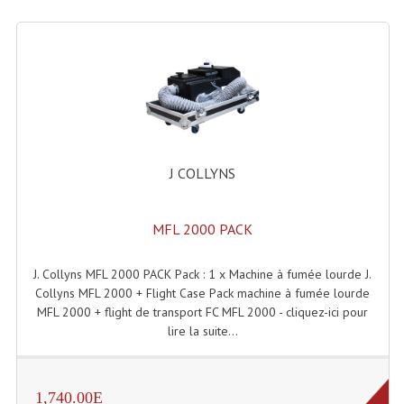
Enceintes Hifi
Enceintes Monitoring
Filtres Actifs, Correcteurs
Haut-Parleurs Moteurs Tweeters Filtres
Haut Parleurs Sono
J COLLYNS
Filtres Passifs
MFL 2000 PACK
Haut-Parleurs Amplis Guitare
J. Collyns MFL 2000 PACK Pack : 1 x Machine à fumée lourde J.
Moteurs Pavillons Pour Enceinte
Collyns MFL 2000 + Flight Case Pack machine à fumée lourde
Tweeters Pour Enceintes
MFL 2000 + flight de transport FC MFL 2000 - cliquez-ici pour
lire la suite...
Lecteurs Audio & Sources
Platines Disque Vinyles
1,740.00E