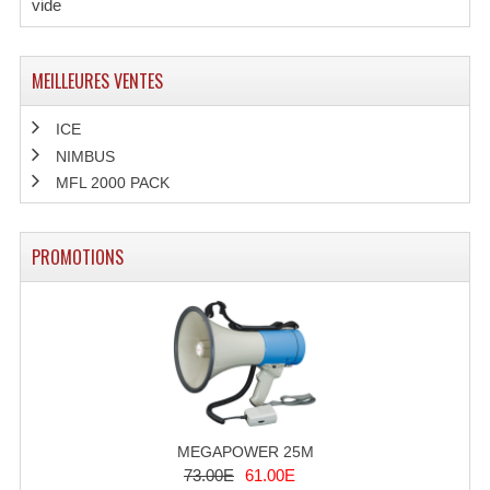
vide
Système Sans Fil In-Ear Monitoring
Table Mixages Et Contrôleurs & Consoles
MEILLEURES VENTES
Tables De Mixage DJ
ICE
NIMBUS
Controleurs DJ USB / MP3
MFL 2000 PACK
Consoles Sono Et Studio
PROMOTIONS
Consoles Numériques
Consoles Amplifiées
Lumière
Boules À Facettes
Changeurs De Couleurs
MEGAPOWER 25M
73.00E
61.00E
Déco Light