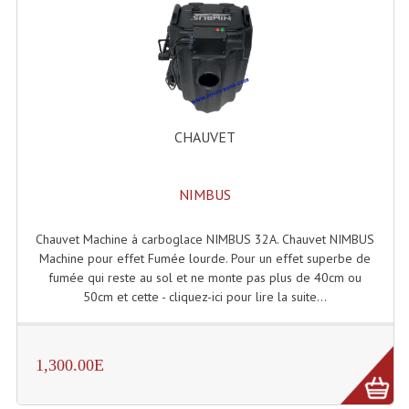
Enceintes Et Caissons Basses
Packs Sono
Enceintes Amplifiées Actives
Enceintes, Système Amplifiés
CHAUVET
Enceintes Passives Sono
NIMBUS
Retours De Scène
Caisson De Basse Amplifié
Chauvet Machine à carboglace NIMBUS 32A. Chauvet NIMBUS
Machine pour effet Fumée lourde. Pour un effet superbe de
Caissons De Basses
fumée qui reste au sol et ne monte pas plus de 40cm ou
50cm et cette - cliquez-ici pour lire la suite...
Enceinte Nomade Bluetooth
Enceintes (Ecoutes De Studio)
1,300.00E
Enceintes Autonomes Portables Amplifiées