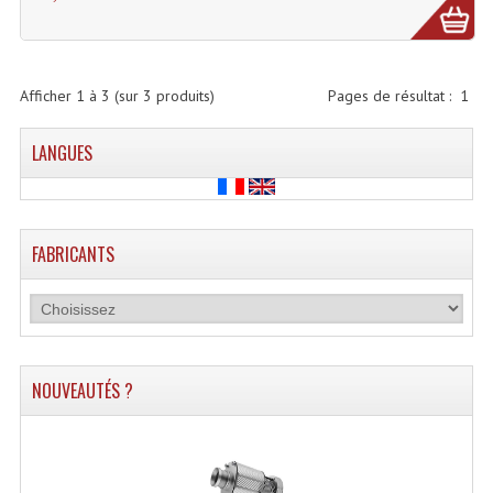
Lecteurs Cd À Plats
Lecteurs Cd À Plats Lecteur MP3
Afficher
1
à
3
(sur
3
produits)
Pages de résultat :
1
Lecteurs Double Cd Mixage Intégrée
LANGUES
Lecteurs Double Cd MP3
Lecteurs Lasers Simple Et Mp3 (rack 19")
Minidisc
FABRICANTS
Digital Package Et Logiciel
Enregistreur Numérique
Platines Dvd Pour Dj
NOUVEAUTÉS ?
Platines Cassettes
Limiteur De Niveau Sonore