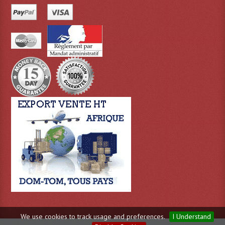
Projecteur Led Sur Batterie
Projecteurs À Leds D'extérieurs
Projecteurs Barres De Leds
Projecteurs Déco À Leds
Projecteurs Leds
Projecteurs Plafonniers Et Encastrés
Projecteurs Théâtre Led
Projecteurs Traditionnels
Projecteurs Cycliodes
Projecteurs Découpes
Projecteurs Par : 16 À 64 Et Autres
We use cookies to track usage and preferences.
I Understand