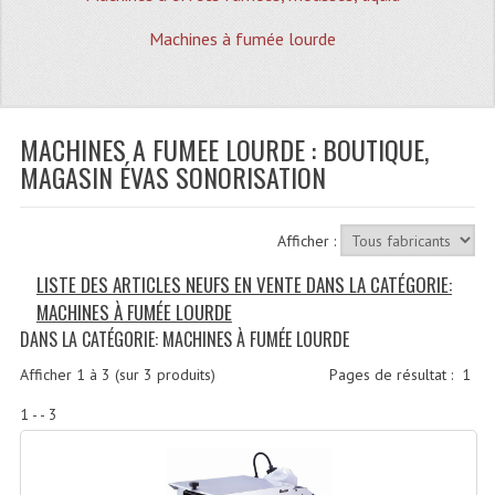
Quoi De Neuf?
Machines à fumée lourde
Promotions
Plan Acces, Horaires.
MACHINES A FUMEE LOURDE : BOUTIQUE,
Location De Matériel
MAGASIN ÉVAS SONORISATION
Le Matériel D´occasion
Recherche Avancée
Afficher :
Recevoir Nos Promotions
LISTE DES ARTICLES NEUFS EN VENTE DANS LA CATÉGORIE:
MACHINES À FUMÉE LOURDE
Faire Votre Devis
DANS LA CATÉGORIE: MACHINES À FUMÉE LOURDE
CATÉGORIES
Afficher
1
à
3
(sur
3
produits)
Pages de résultat :
1
Sonorisation
1 - - 3
Accessoires Pieds Cellules Diamants