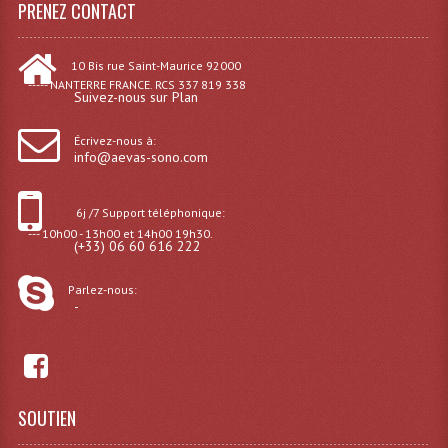
PRENEZ CONTACT
Lampes Leds
10 Bis rue Saint-Maurice 92000
Lampes PAR
----- NANTERRE FRANCE. RCS 337 819 338
Suivez-nous sur Plan
Lampes Théatre
Écrivez-nous à:
info@aevas-sono.com
Les Packs Light
Lumières Noire
6j /7 Support téléphonique:
--- 10h00 - 13h00 et 14h00 19h30.
(+33) 06 60 616 222
Lyres
Panneaux, Piste Danse À Leds
Parlez-nous:
-
Petit Effets Lumineux
Projecteur De Gobo
Projecteur Extérieur Multifaisceaux
SOUTIEN