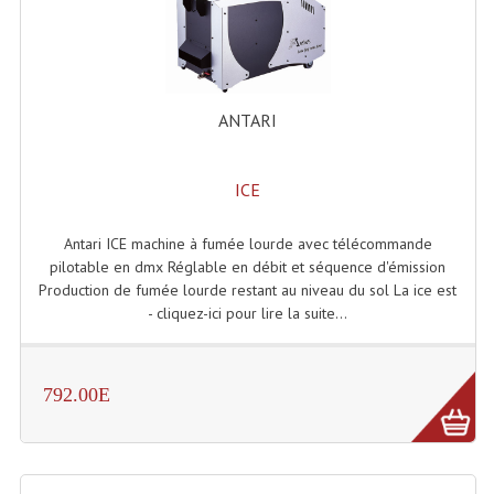
Accessoires Enceintes
Accessoires Micro, Pieds De Régie
Cellule (s)
ANTARI
Diamants
ICE
Pieds D'enceintes
Selecteurs Audio Vidéo
Antari ICE machine à fumée lourde avec télécommande
pilotable en dmx Réglable en débit et séquence d'émission
Amplificateurs
Production de fumée lourde restant au niveau du sol La ice est
- cliquez-ici pour lire la suite...
Amplificateurs Multi-Canaux
Casques Stéréo
792.00E
Compresseurs , Limiteurs , Noise Gate
Egaliseur Egaliseurs