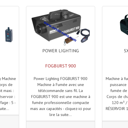
POWER LIGHTING
S
FOGBURST 900
Power Lighting FOGBURST 900
Machine à f
y Machine
Machine à Fumée avec une
puissance
orps de
télécommande sans fil. La
fumée de 
t maxi. :
FOGBURST 900 est une machine à
Corps de cha
servoir :
fumée professionnelle compacte
120 m³ /
fage : 5 -
mais aux capacités - cliquez-ici pour
RÉSERVOIR 1,0
uite...
lire la suite...