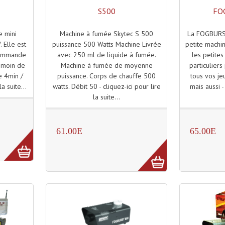
S500
FO
Machine à fumée Skytec S 500
La FOGBURS
e mini
puissance 500 Watts Machine Livrée
petite machi
 Elle est
avec 250 ml de liquide à fumée.
les petites
commande
Machine à fumée de moyenne
particulier
témoin de
puissance. Corps de chauffe 500
tous vos je
e 4min /
watts. Débit 50 - cliquez-ici pour lire
mais aussi -
la suite...
la suite...
61.00E
65.00E