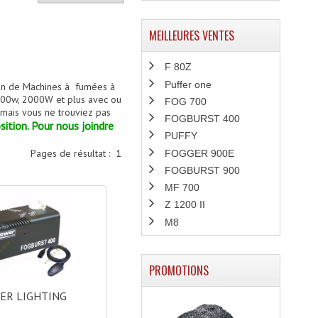
MEILLEURES VENTES
F 80Z
Puffer one
on de Machines à fumées à
00w, 2000W et plus avec ou
FOG 700
jamais vous ne trouviez pas
FOGBURST 400
sition. Pour nous joindre
PUFFY
Pages de résultat :
1
FOGGER 900E
FOGBURST 900
MF 700
Z 1200 II
M8
PROMOTIONS
ER LIGHTING