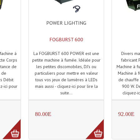
POWER LIGHTING
FOGBURST 600
La FOGBURST 600 POWER est une
Divers ma
achine à
petite machine à fumée. Idéale pour
fabricant
cte Corps
les petites discomobiles, DJ's ou
Machine à 
stance de
particuliers pour mettre en valeur
Machine à 
 de
tous vos jeux de lumières à LEDs
de chauffe 
es Débit
mais aussi - cliquez-ici pour lire la
900 W. D
z-ici pour
suite...
cliquez-ic
80.00E
92.00E