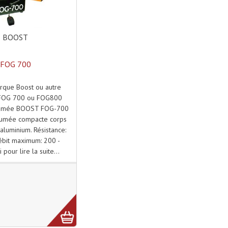
BOOST
FOG 700
rque Boost ou autre
 FOG 700 ou FOG800
fumée BOOST FOG-700
fumée compacte corps
aluminium. Résistance:
ébit maximum: 200 -
i pour lire la suite...