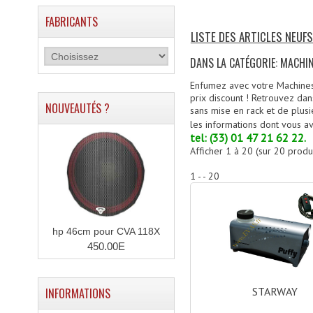
FABRICANTS
LISTE DES ARTICLES NEUF
DANS LA CATÉGORIE: MACHI
Enfumez avec votre Machines
prix discount ! Retrouvez da
NOUVEAUTÉS ?
sans mise en rack et de plusi
les informations dont vous a
tel: (33) 01 47 21 62 22.
Afficher
1
à
20
(sur
20
produi
1 - - 20
hp 46cm pour CVA 118X
450.00E
STARWAY
INFORMATIONS