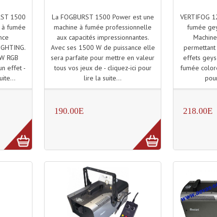
La FOGBURST 1500 Power est une
VERTIFOG 12
ST 1500
machine à fumée professionnelle
fumée ge
e à fumée
aux capacités impressionnantes.
Machine
nce
Avec ses 1500 W de puissance elle
permettant 
IGHTING.
sera parfaite pour mettre en valeur
effets geys
3W RGB
tous vos jeux de - cliquez-ici pour
fumée coloré
n effet -
lire la suite...
pour
uite...
190.00E
218.00E