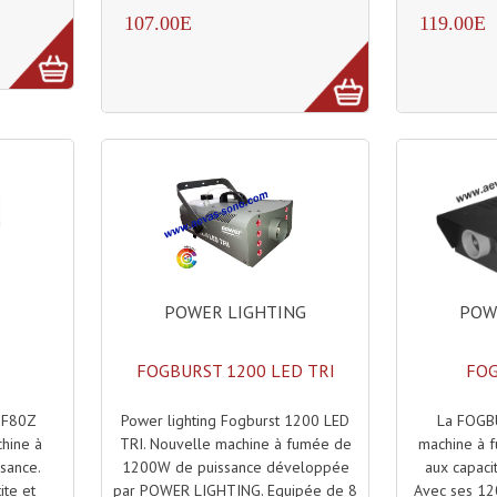
107.00E
119.00E
POWER LIGHTING
POW
FOGBURST 1200 LED TRI
FOG
Power lighting Fogburst 1200 LED
La FOGB
i F80Z
TRI. Nouvelle machine à fumée de
machine à 
chine à
1200W de puissance développée
aux capaci
sance.
par POWER LIGHTING. Equipée de 8
Avec ses 12
ite et