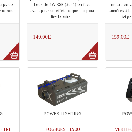
Leds de 3W RGB (3en1) en face
mettra en v
orps de
avant pour un effet - cliquez-ici pour
lumières à LE
-ici pour
lire la suite...
ici po
149.00E
159.00E
POWER LIGHTING
POW
NG
FOGBURST 1500
VERTIF
D TRI