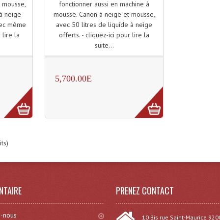
fonctionner aussi en machine à
t mousse,
mousse. Canon à neige et mousse,
 à neige
avec 50 litres de liquide à neige
avec même
offerts. - cliquez-ici pour lire la
 lire la
suite...
5,700.00E
ts)
NTAIRE
PRENEZ CONTACT
-nous
10 Bis rue Saint-Maurice 920