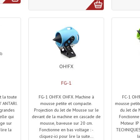
OH!FX
FG-1
FG-1 OH!FX OHFX. Machine à
FC-1 OH!
 la toute
mousse petite et compacte.
mousse petite
' ANTARI.
Projection du Jet de Mousse sur le
du Jet de 
 grandes
devant de la machine en cascade de
Fonctionne 
elle qui
mousse, baveuse sur 20 cm.
Moteur IP
ige sur
Fonctionne en bas voltage : -
TECHNIQUES R
lire la
cliquez-ici pour lire la suite...
l