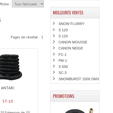
fficher :
MEILLEURES VENTES
S
SNOW FLURRY
S 120
S 120
Pages de résultat :
1
CANON MOUSSE
CANON NEIGE
FC-1
PM-1
S 500
SC-3
SNOWBURST 1500 DMX
ANTARI
PROMOTIONS
ST-10
-10 Extension de 10