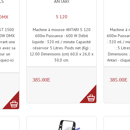
ANTARI
CS
S 120
 DMX
Machine à mousse ANTARI S 120
Machine à 
ST 1500
600w Puissance : 600 W Débit
600w Puissan
500W DMX
liquide : 320 ml / minute Capacité
: 320 ml / m
vrant une
réservoir 5 Litres. Poids net (Kg) :
: 5 Litre
e avec sa
12.00 Dimensions (cm) 60,0 x 26,0 x
Dimensions :
our un
30,0 cm.
Antari - clique
iquez-ici
.
385.00E
385.00E