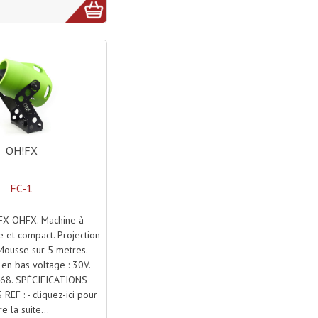
OH!FX
FC-1
FX OHFX. Machine à
 et compact. Projection
Mousse sur 5 metres.
en bas voltage : 30V.
 68. SPÉCIFICATIONS
EF : - cliquez-ici pour
ire la suite...