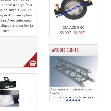
 turbine à neige. Pour
eige antari s-500. Ce
tuyau d'origine. option
tari. Avec cette option
 cliquez-ici pour lire la
DIA/ACDR-50
suite...
55.00E
51.00E
AVIS DES CLIENTS
Pour mise en place en totem
"mât"-
; pour appareil photo en gra ..