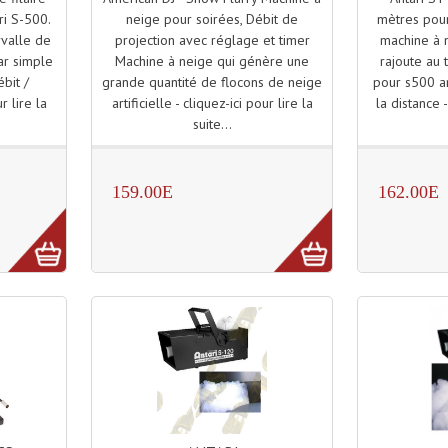
neige pour soirées, Débit de
mètres pour
ri S-500.
projection avec réglage et timer
machine à n
rvalle de
Machine à neige qui génère une
rajoute au 
ar simple
grande quantité de flocons de neige
pour s500 an
bit /
artificielle - cliquez-ici pour lire la
la distance -
r lire la
suite...
159.00E
162.00E