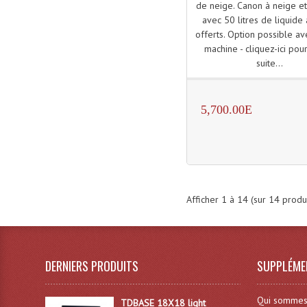
de neige. Canon à neige e
avec 50 litres de liquide
offerts. Option possible 
machine - cliquez-ici pour
suite...
5,700.00E
Afficher
1
à
14
(sur
14
produi
DERNIERS PRODUITS
SUPPLÉME
Qui sommes
TDBASE 18X18 light