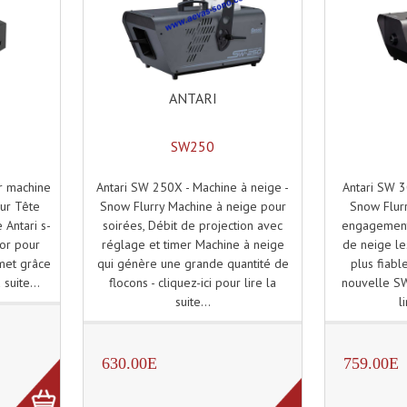
ANTARI
SW250
Antari SW 250X - Machine à neige -
Antari SW 3
r machine
Snow Flurry Machine à neige pour
Snow Flurr
ur Tête
soirées, Débit de projection avec
engagement 
 Antari s-
réglage et timer Machine à neige
de neige le
or pour
qui génère une grande quantité de
plus fiabl
met grâce
flocons - cliquez-ici pour lire la
nouvelle SW3
 suite...
suite...
l
630.00E
759.00E