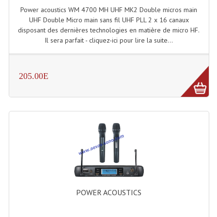
Power acoustics WM 4700 MH UHF MK2 Double micros main
Système Boucle Magnétique
UHF Double Micro main sans fil UHF PLL 2 x 16 canaux
disposant des dernières technologies en matière de micro HF.
Structures, Pieds, Ponts...
Il sera parfait - cliquez-ici pour lire la suite...
Angle AG20 Structure Contest
Angle AG29 Structure Contest
205.00E
Angle DECO22Q Structure Contest
Angle DECOTRI Structure Contest
Angle DUO Structure Contest
Angles Structure ASD SX290
Angles Structure ASD SZ 290
Angles Structure Duo290
POWER ACOUSTICS
Angles Structure QUATRO290