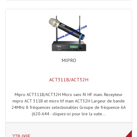
LISTE DU MATERIEL D'OCCASION
PLAN ACCES, LES HORAIRES
CRÉER UN COMPTE
MIPRO
ACT311B/ACT32H
Mipro ACT311B/ACT32H Micro sans fil HF main. Recepteur
mipro ACT 311B et micro hf main ACT32H Largeur de bande
24MHz 8 fréquences selectionables Groupe de fréquence 6A
(620-644 - cliquez-ici pour lire la suite...
278.00E