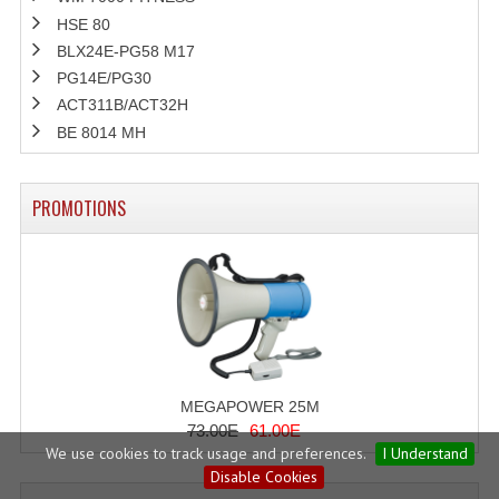
HSE 80
BLX24E-PG58 M17
PG14E/PG30
ACT311B/ACT32H
BE 8014 MH
PROMOTIONS
MEGAPOWER 25M
73.00E
61.00E
We use cookies to track usage and preferences.
I Understand
Disable Cookies