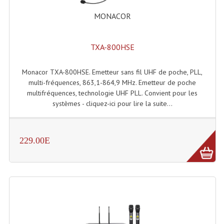
MONACOR
Tour De Travail Et Échafaudage
Flight-Case (s) Et Accessoires
TXA-800HSE
Flight Case Plasma Et Écran LCD
Monacor TXA-800HSE. Emetteur sans fil UHF de poche, PLL,
Flight Case Régie
multi-fréquences, 863,1-864,9 MHz. Emetteur de poche
multifréquences, technologie UHF PLL. Convient pour les
Flight Cases Platine Disque. Lecteurs CD
systèmes - cliquez-ici pour lire la suite...
Flight Malettes Consoles T. Mixages
Flight-Case CDs Et Disques Vinyls
229.00E
Flight-Case Pour Contrôleur DJ
Flight-Case Pour La Lumière
Malle Flight Multi-Usage
Meubles DJ