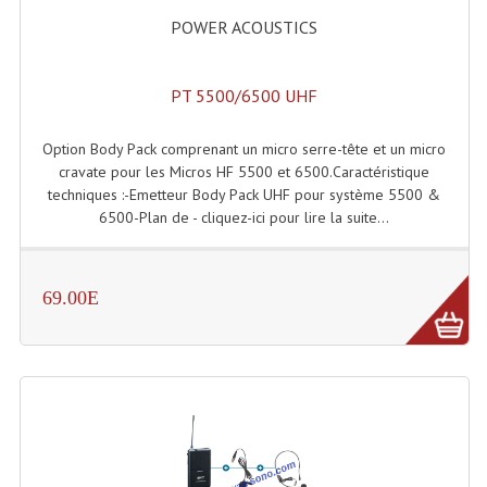
POWER ACOUSTICS
Microphones Scène Et Studio
Microphones Filaires
PT 5500/6500 UHF
Micro Sans Fil HF VHF 200MHZ
Option Body Pack comprenant un micro serre-tête et un micro
Micro Sans Fil HF UHF 800MHZ
cravate pour les Micros HF 5500 et 6500.Caractéristique
techniques :-Emetteur Body Pack UHF pour système 5500 &
Micros De Studio
6500-Plan de - cliquez-ici pour lire la suite...
Microphones De Surface
Multi-Effets, Reverbes Etc...
69.00E
Peripheriques Traitements Et Accessoires
Portes Voix Mégaphones
Pupitre Pour Discours
Samplers, Échantillonneurs