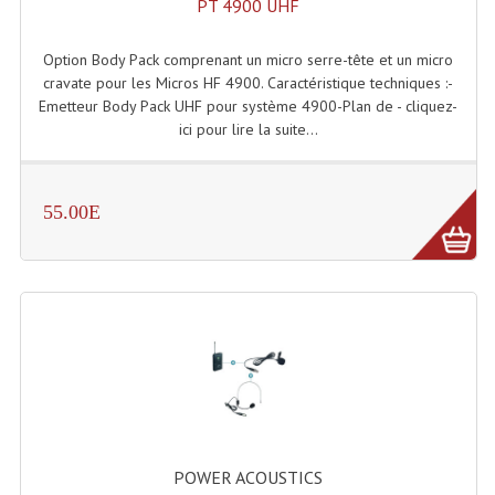
PT 4900 UHF
Enceintes Hifi
Option Body Pack comprenant un micro serre-tête et un micro
Enceintes Monitoring
cravate pour les Micros HF 4900. Caractéristique techniques :-
Emetteur Body Pack UHF pour système 4900-Plan de - cliquez-
Filtres Actifs, Correcteurs
ici pour lire la suite...
Haut-Parleurs Moteurs Tweeters Filtres
Haut Parleurs Sono
55.00E
Filtres Passifs
Haut-Parleurs Amplis Guitare
Moteurs Pavillons Pour Enceinte
Tweeters Pour Enceintes
Lecteurs Audio & Sources
Platines Disque Vinyles
POWER ACOUSTICS