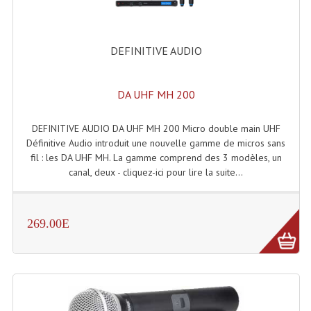
Rack 19" PRO Betonex
DEFINITIVE AUDIO
Rack 19" Standard Betonex
Sac Trolley De Transport
DA UHF MH 200
Sacs & Housses De Transport
DEFINITIVE AUDIO DA UHF MH 200 Micro double main UHF
Valises Pour Clavier
Définitive Audio introduit une nouvelle gamme de micros sans
fil : les DA UHF MH. La gamme comprend des 3 modèles, un
Rack 19 Pouces Multiplis
canal, deux - cliquez-ici pour lire la suite...
Accessoires Flight-Case Coins Roulettes
269.00E
Rack 19" STYLE VSR (capot En L)
Machines À Effets Fumées, Mousses, Liquid
Machines À Fumées
Effets Projection Et Jet De CO2