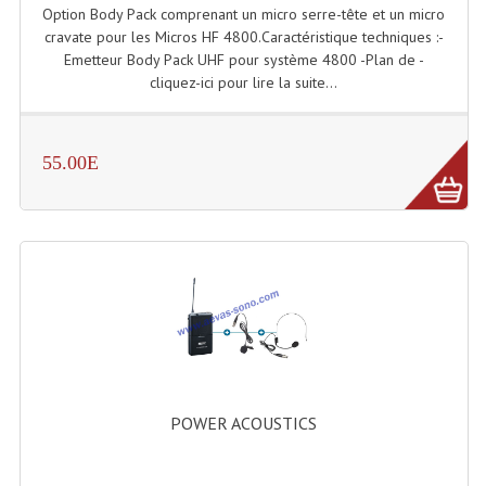
Enceintes Et Caissons Basses
Option Body Pack comprenant un micro serre-tête et un micro
cravate pour les Micros HF 4800.Caractéristique techniques :-
Packs Sono
Emetteur Body Pack UHF pour système 4800 -Plan de -
cliquez-ici pour lire la suite...
Enceintes Amplifiées Actives
Enceintes, Système Amplifiés
55.00E
Enceintes Passives Sono
Retours De Scène
Caisson De Basse Amplifié
Caissons De Basses
Enceinte Nomade Bluetooth
Enceintes (Ecoutes De Studio)
POWER ACOUSTICS
Enceintes Autonomes Portables Amplifiées