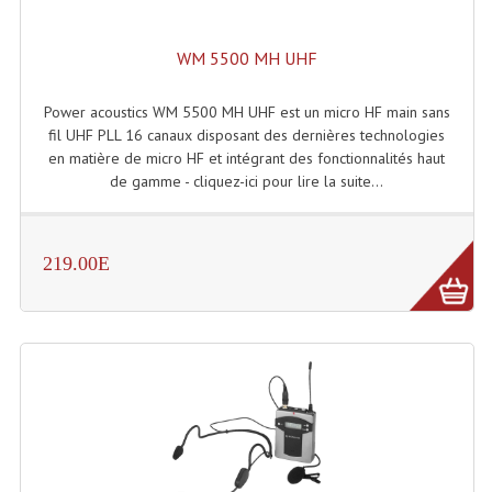
Grill Auto-Porté
WM 5500 MH UHF
Monotubes Et Angles 50mm
Power acoustics WM 5500 MH UHF est un micro HF main sans
Pendrillon Et Ossature
fil UHF PLL 16 canaux disposant des dernières technologies
en matière de micro HF et intégrant des fonctionnalités haut
Pieds De Levage
de gamme - cliquez-ici pour lire la suite...
Ponts - Portiques
Praticable Et Accessoires
219.00E
Structure Echelle 290 Asd
Structure Et Angles Quatro Deco
Structures
Structures Carrées
Structures, Angles Sd150