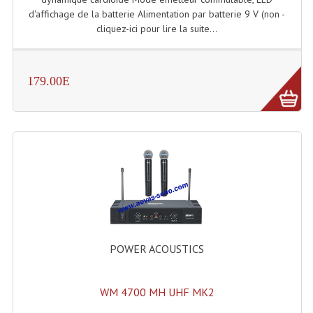
Enceintes Murales (Ligne 100V 16 - 8 Ohm)
d'affichage de la batterie Alimentation par batterie 9 V (non -
cliquez-ici pour lire la suite...
Hp À Chambre De Compression
Lecteurs Mp3 Et CDs Sources
179.00E
Microphone PA & Micro Pupitre
Projecteurs De Son
Sono: Conférences Securité Visite Guidée
Système D'audio Guide
Système D'interprétation Simultanée
Système De Conférence
POWER ACOUSTICS
Système Visite Guidée
WM 4700 MH UHF MK2
Sonorisation Securité EN-54