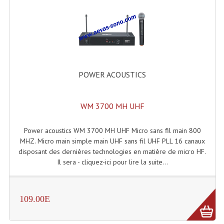
Dispatches
Filtres Et Divers
Flexibles Lumineux Leds
POWER ACOUSTICS
Guirlandes Lumineuse
Gyrophares À Leds
WM 3700 MH UHF
Lampes Ampoules
Power acoustics WM 3700 MH UHF Micro sans fil main 800
MHZ. Micro main simple main UHF sans fil UHF PLL 16 canaux
Ampoules - Tubes Lumière Noire Black Gun
disposant des dernières technologies en matière de micro HF.
Il sera - cliquez-ici pour lire la suite...
Lampes À Décharges
Lampes De Couleurs
109.00E
Lampes Dichroique
Lampes Halogenes Divers