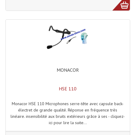
Projecteur Led Sur Batterie
Projecteurs À Leds D'extérieurs
Projecteurs Barres De Leds
Projecteurs Déco À Leds
Projecteurs Leds
Projecteurs Plafonniers Et Encastrés
MONACOR
Projecteurs Théâtre Led
Projecteurs Traditionnels
HSE 110
Projecteurs Cycliodes
Monacor HSE 110 Microphones serre-tête avec capsule back-
électret de grande qualité. Réponse en fréquence très
Projecteurs Découpes
linéaire. insensibilité aux bruits extérieurs grâce à ses - cliquez-
ici pour lire la suite...
Projecteurs Par : 16 À 64 Et Autres