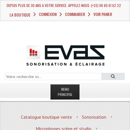
DEPUIS PLUS DE 30 ANS A VOTRE SERVICE. APPELEZ-NOUS :(+33) 06 60 61 62 22
CONNEXION
COMMANDER
VOIR PANIER
LA BOUTIQUE
MENU
PRINCIPAL
LA BOUTIQUE VENTE
Catalogue boutique vente
Sonorisation
MAGASIN
Microphones scène et studio