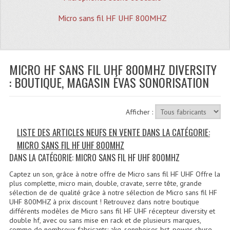
Quoi De Neuf?
Micro sans fil HF UHF 800MHZ
Promotions
Plan Acces, Horaires.
MICRO HF SANS FIL UHF 800MHZ DIVERSITY
Location De Matériel
: BOUTIQUE, MAGASIN ÉVAS SONORISATION
Le Matériel D´occasion
Recherche Avancée
Afficher :
Recevoir Nos Promotions
LISTE DES ARTICLES NEUFS EN VENTE DANS LA CATÉGORIE:
MICRO SANS FIL HF UHF 800MHZ
Faire Votre Devis
DANS LA CATÉGORIE: MICRO SANS FIL HF UHF 800MHZ
CATÉGORIES
Captez un son, grâce à notre offre de Micro sans fil HF UHF Offre la
plus complette, micro main, double, cravate, serre tête, grande
Sonorisation
sélection de de qualité grâce à notre sélection de Micro sans fil HF
UHF 800MHZ à prix discount ! Retrouvez dans notre boutique
différents modèles de Micro sans fil HF UHF récepteur diversity et
Accessoires Pieds Cellules Diamants
double hf, avec ou sans mise en rack et de plusieurs marques,
comme de nombreux fabricants: akg, sennheiser, bst, power, shure,