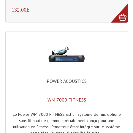
Projecteurs Poursuite
132.00E
Projecteurs Théatre: Plan Convexe Fresnel
Rampe De Spots
Scanners
Stroboscopes
Câbles, Connectiques.
Câblage Electrique
POWER ACOUSTICS
Câble Rallonge DMX512 MIDI
WM 7000 FITNESS
Câbles Module, Cables Audio
Câble Multi-Paires Audio
Le Power WM 7000 FITNESS est un système de microphone
sans fil haut de gamme spécialement conçu pour une
Câbles Enceintes
utilisation en Fitness. L'émetteur étant intégré sur le système
serre-tête - cliquez-ici pour lire la suite...