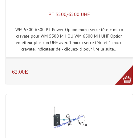
Lecteurs Cd À Plats
PT 5500/6500 UHF
Lecteurs Cd À Plats Lecteur MP3
WM 5500 6500 PT Power Option micro serre tête + micro
Lecteurs Double Cd Mixage Intégrée
cravate pour WM 5500 MH OU WM 6500 MH UHF Option
emetteur plastron UHF avec 1 micro serre tête et 1 micro
Lecteurs Double Cd MP3
cravate. indicateur de - cliquez-ici pour lire la suite...
Lecteurs Lasers Simple Et Mp3 (rack 19")
Minidisc
62.00E
Digital Package Et Logiciel
Enregistreur Numérique
Platines Dvd Pour Dj
Platines Cassettes
Limiteur De Niveau Sonore