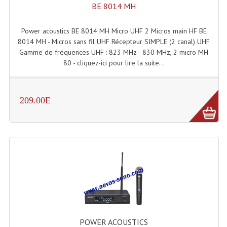
BE 8014 MH
Angles Structure SC150
Power acoustics BE 8014 MH Micro UHF 2 Micros main HF BE
Angles Structure SD250
8014 MH - Micros sans fil UHF Récepteur SIMPLE (2 canal) UHF
Gamme de fréquences UHF : 823 MHz - 830 MHz, 2 micro MH
Angles Structure TRIO290
80 - cliquez-ici pour lire la suite...
Angles Structure Triodéco
Angles Trio Steel Acier
209.00E
Cercle Monotube
Cercle Struct Carrée 290
Cercle Struct SCC Carre
Cercle Struct Triangulaire290
Crochets Et Accessoires
Embases Pour Structure
POWER ACOUSTICS