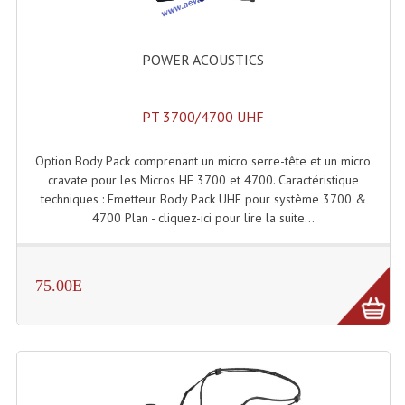
Système Sans Fil In-Ear Monitoring
POWER ACOUSTICS
Table Mixages Et Contrôleurs & Consoles
Tables De Mixage DJ
PT 3700/4700 UHF
Controleurs DJ USB / MP3
Option Body Pack comprenant un micro serre-tête et un micro
Consoles Sono Et Studio
cravate pour les Micros HF 3700 et 4700. Caractéristique
techniques : Emetteur Body Pack UHF pour système 3700 &
Consoles Numériques
4700 Plan - cliquez-ici pour lire la suite...
Consoles Amplifiées
75.00E
Lumière
Boules À Facettes
Changeurs De Couleurs
Déco Light