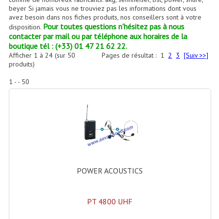
Accessoires Enceintes
beyer Si jamais vous ne trouviez pas les informations dont vous
avez besoin dans nos fiches produits, nos conseillers sont à votre
Accessoires Micro, Pieds De Régie
Pour toutes questions n'hésitez pas à nous
disposition.
contacter par mail ou par téléphone aux horaires de la
Cellule (s)
boutique tél : (+33) 01 47 21 62 22.
Afficher
1
à
24
(sur
50
Pages de résultat :
1
2
3
[Suiv >>]
produits)
Diamants
1 - - 50
Pieds D'enceintes
Selecteurs Audio Vidéo
Amplificateurs
Amplificateurs Multi-Canaux
Casques Stéréo
POWER ACOUSTICS
Compresseurs , Limiteurs , Noise Gate
PT 4800 UHF
Egaliseur Egaliseurs