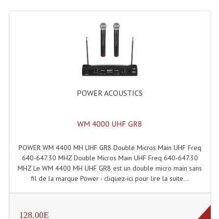
Lampes Leds
Lampes PAR
Lampes Théatre
Les Packs Light
POWER ACOUSTICS
Lumières Noire
Lyres
WM 4000 UHF GR8
Panneaux, Piste Danse À Leds
POWER WM 4400 MH UHF GR8 Double Micros Main UHF Freq
640-647.30 MHZ Double Micros Main UHF Freq 640-647.30
Petit Effets Lumineux
MHZ Le WM 4400 MH UHF GR8 est un double micro main sans
fil de la marque Power - cliquez-ici pour lire la suite...
Projecteur De Gobo
Projecteur Extérieur Multifaisceaux
128.00E