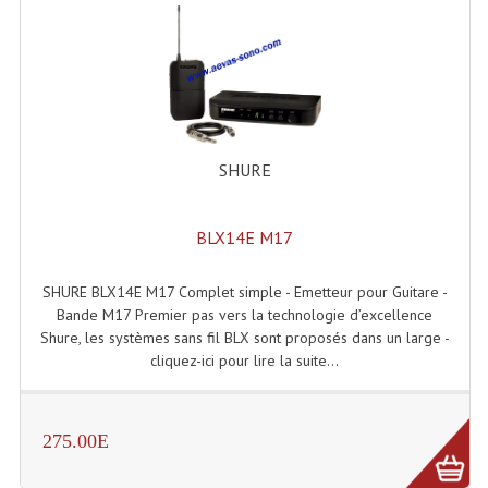
Liquides À Fumée
Liquides À Mousse
Nos Occasions Et Stock B
SHURE
Les Occasions
Notre Stock B
BLX14E M17
Karaoké Materiel Lecteur Etc...
SHURE BLX14E M17 Complet simple - Emetteur pour Guitare -
Bande M17 Premier pas vers la technologie d’excellence
Matériel Karaoké
Shure, les systèmes sans fil BLX sont proposés dans un large -
cliquez-ici pour lire la suite...
Disque DVD
Disque LD (30 Cm.)
275.00E
TARIF ET CATALOGUE DE LOCATION