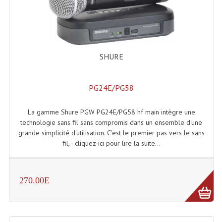
Machines À Brouillard
Lanceur De Flammes Et Cartouche De Gaz
SHURE
Machine À Etincelles Froides
Machines & Canon À Confettis
PG24E/PG58
Machines À Bulles
La gamme Shure PGW PG24E/PG58 hf main intègre une
Machines À Effet Brouillard
technologie sans fil sans compromis dans un ensemble d'une
grande simplicité d'utilisation. C'est le premier pas vers le sans
Machines À Fumée Lourde
fil, - cliquez-ici pour lire la suite...
Machines À Mousse, Neige, Liquides
270.00E
Liquide À Brouillard
Liquide À Bulles
Liquide À Neige