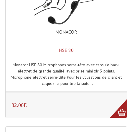
Effets LASERS
Laser Multi-Points
MONACOR
Lasers (Effets Volumetriques)
Lasers D'extérieur Multi-Points
HSE 80
Effets Lumineux À Leds
Monacor HSE 80 Microphones serre-tête avec capsule back-
Effets Lumineux, Centre De Piste
électret de grande qualité. avec prise mini xlr 3 points.
Microphone électret serre-tête Pour les utilisations de chant et
Effets Lumineux, Effets Disco
- cliquez-ici pour lire la suite...
Electronique Commande Light
82.00E
Blocs De Puissance
Chenillards Modulateurs
Consoles Éclairage DMX