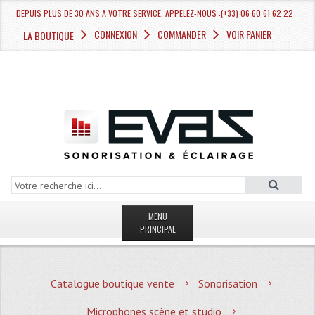
DEPUIS PLUS DE 30 ANS A VOTRE SERVICE. APPELEZ-NOUS :(+33) 06 60 61 62 22
CONNEXION
COMMANDER
VOIR PANIER
LA BOUTIQUE
MENU
PRINCIPAL
LA BOUTIQUE VENTE
Catalogue boutique vente
Sonorisation
MAGASIN
Microphones scène et studio