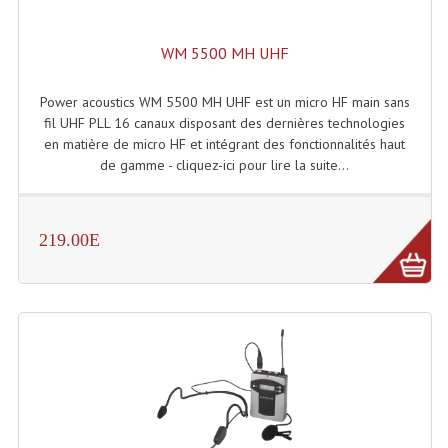
Grill Auto-Porté
WM 5500 MH UHF
Monotubes Et Angles 50mm
Power acoustics WM 5500 MH UHF est un micro HF main sans
Pendrillon Et Ossature
fil UHF PLL 16 canaux disposant des dernières technologies
en matière de micro HF et intégrant des fonctionnalités haut
Pieds De Levage
de gamme - cliquez-ici pour lire la suite...
Ponts - Portiques
Praticable Et Accessoires
219.00E
Structure Echelle 290 Asd
Structure Et Angles Quatro Deco
Structures
Structures Carrées
Structures, Angles Sd150