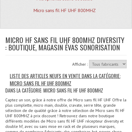
Quoi De Neuf?
Micro sans fil HF UHF 800MHZ
Promotions
Plan Acces, Horaires.
MICRO HF SANS FIL UHF 800MHZ DIVERSITY
Location De Matériel
: BOUTIQUE, MAGASIN ÉVAS SONORISATION
Le Matériel D´occasion
Recherche Avancée
Afficher :
Recevoir Nos Promotions
LISTE DES ARTICLES NEUFS EN VENTE DANS LA CATÉGORIE:
MICRO SANS FIL HF UHF 800MHZ
Faire Votre Devis
DANS LA CATÉGORIE: MICRO SANS FIL HF UHF 800MHZ
CATÉGORIES
Captez un son, grâce à notre offre de Micro sans fil HF UHF Offre la
plus complette, micro main, double, cravate, serre tête, grande
Sonorisation
sélection de de qualité grâce à notre sélection de Micro sans fil HF
UHF 800MHZ à prix discount ! Retrouvez dans notre boutique
différents modèles de Micro sans fil HF UHF récepteur diversity et
Accessoires Pieds Cellules Diamants
double hf, avec ou sans mise en rack et de plusieurs marques,
comme de nombreux fabricants: akg, sennheiser, bst, power, shure,