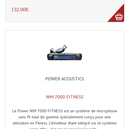
Projecteurs Poursuite
132.00E
Projecteurs Théatre: Plan Convexe Fresnel
Rampe De Spots
Scanners
Stroboscopes
Câbles, Connectiques.
Câblage Electrique
POWER ACOUSTICS
Câble Rallonge DMX512 MIDI
WM 7000 FITNESS
Câbles Module, Cables Audio
Câble Multi-Paires Audio
Le Power WM 7000 FITNESS est un système de microphone
sans fil haut de gamme spécialement conçu pour une
Câbles Enceintes
utilisation en Fitness. L'émetteur étant intégré sur le système
serre-tête - cliquez-ici pour lire la suite...