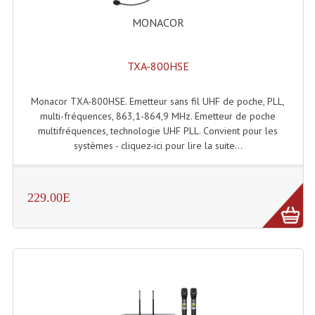
MONACOR
Tour De Travail Et Échafaudage
Flight-Case (s) Et Accessoires
TXA-800HSE
Flight Case Plasma Et Écran LCD
Monacor TXA-800HSE. Emetteur sans fil UHF de poche, PLL,
Flight Case Régie
multi-fréquences, 863,1-864,9 MHz. Emetteur de poche
multifréquences, technologie UHF PLL. Convient pour les
Flight Cases Platine Disque. Lecteurs CD
systèmes - cliquez-ici pour lire la suite...
Flight Malettes Consoles T. Mixages
Flight-Case CDs Et Disques Vinyls
229.00E
Flight-Case Pour Contrôleur DJ
Flight-Case Pour La Lumière
Malle Flight Multi-Usage
Meubles DJ