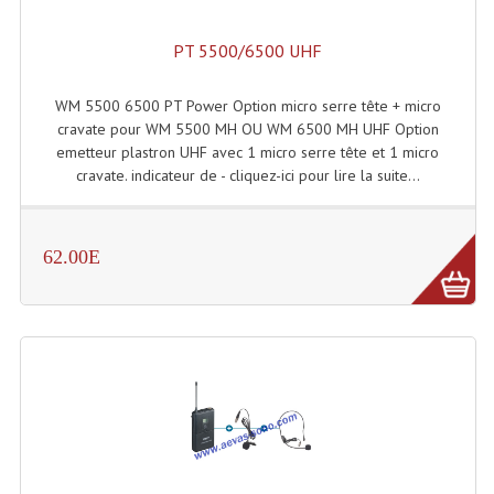
Lecteurs Cd À Plats
PT 5500/6500 UHF
Lecteurs Cd À Plats Lecteur MP3
WM 5500 6500 PT Power Option micro serre tête + micro
Lecteurs Double Cd Mixage Intégrée
cravate pour WM 5500 MH OU WM 6500 MH UHF Option
emetteur plastron UHF avec 1 micro serre tête et 1 micro
Lecteurs Double Cd MP3
cravate. indicateur de - cliquez-ici pour lire la suite...
Lecteurs Lasers Simple Et Mp3 (rack 19")
Minidisc
62.00E
Digital Package Et Logiciel
Enregistreur Numérique
Platines Dvd Pour Dj
Platines Cassettes
Limiteur De Niveau Sonore