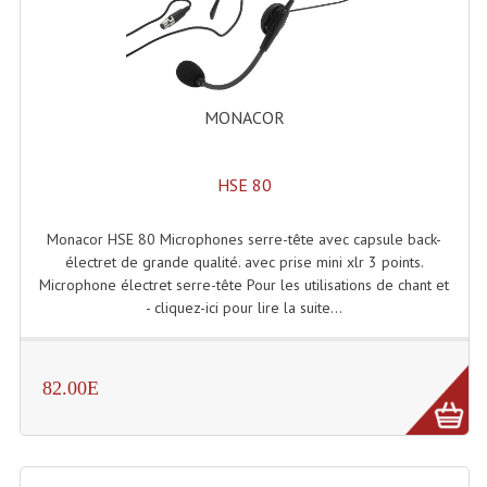
Effets LASERS
Laser Multi-Points
MONACOR
Lasers (Effets Volumetriques)
Lasers D'extérieur Multi-Points
HSE 80
Effets Lumineux À Leds
Monacor HSE 80 Microphones serre-tête avec capsule back-
Effets Lumineux, Centre De Piste
électret de grande qualité. avec prise mini xlr 3 points.
Microphone électret serre-tête Pour les utilisations de chant et
Effets Lumineux, Effets Disco
- cliquez-ici pour lire la suite...
Electronique Commande Light
82.00E
Blocs De Puissance
Chenillards Modulateurs
Consoles Éclairage DMX