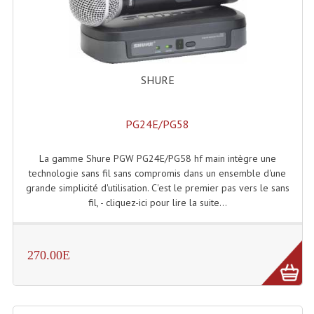
Machines À Brouillard
Lanceur De Flammes Et Cartouche De Gaz
SHURE
Machine À Etincelles Froides
Machines & Canon À Confettis
PG24E/PG58
Machines À Bulles
La gamme Shure PGW PG24E/PG58 hf main intègre une
Machines À Effet Brouillard
technologie sans fil sans compromis dans un ensemble d'une
grande simplicité d'utilisation. C'est le premier pas vers le sans
Machines À Fumée Lourde
fil, - cliquez-ici pour lire la suite...
Machines À Mousse, Neige, Liquides
270.00E
Liquide À Brouillard
Liquide À Bulles
Liquide À Neige