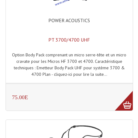
Système Sans Fil In-Ear Monitoring
POWER ACOUSTICS
Table Mixages Et Contrôleurs & Consoles
Tables De Mixage DJ
PT 3700/4700 UHF
Controleurs DJ USB / MP3
Option Body Pack comprenant un micro serre-tête et un micro
Consoles Sono Et Studio
cravate pour les Micros HF 3700 et 4700. Caractéristique
techniques : Emetteur Body Pack UHF pour système 3700 &
Consoles Numériques
4700 Plan - cliquez-ici pour lire la suite...
Consoles Amplifiées
75.00E
Lumière
Boules À Facettes
Changeurs De Couleurs
Déco Light