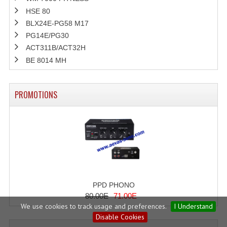
HSE 80
BLX24E-PG58 M17
PG14E/PG30
ACT311B/ACT32H
BE 8014 MH
PROMOTIONS
PPD PHONO
80.00E
71.00E
We use cookies to track usage and preferences.
I Understand
Disable Cookies