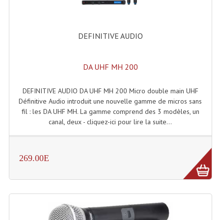
Rack 19" PRO Betonex
DEFINITIVE AUDIO
Rack 19" Standard Betonex
Sac Trolley De Transport
DA UHF MH 200
Sacs & Housses De Transport
DEFINITIVE AUDIO DA UHF MH 200 Micro double main UHF
Valises Pour Clavier
Définitive Audio introduit une nouvelle gamme de micros sans
fil : les DA UHF MH. La gamme comprend des 3 modèles, un
Rack 19 Pouces Multiplis
canal, deux - cliquez-ici pour lire la suite...
Accessoires Flight-Case Coins Roulettes
269.00E
Rack 19" STYLE VSR (capot En L)
Machines À Effets Fumées, Mousses, Liquid
Machines À Fumées
Effets Projection Et Jet De CO2