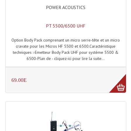
POWER ACOUSTICS
Microphones Scène Et Studio
Microphones Filaires
PT 5500/6500 UHF
Micro Sans Fil HF VHF 200MHZ
Option Body Pack comprenant un micro serre-tête et un micro
Micro Sans Fil HF UHF 800MHZ
cravate pour les Micros HF 5500 et 6500.Caractéristique
techniques :-Emetteur Body Pack UHF pour système 5500 &
Micros De Studio
6500-Plan de - cliquez-ici pour lire la suite...
Microphones De Surface
Multi-Effets, Reverbes Etc...
69.00E
Peripheriques Traitements Et Accessoires
Portes Voix Mégaphones
Pupitre Pour Discours
Samplers, Échantillonneurs