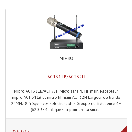
LISTE DU MATERIEL D'OCCASION
PLAN ACCES, LES HORAIRES
CRÉER UN COMPTE
MIPRO
ACT311B/ACT32H
Mipro ACT311B/ACT32H Micro sans fil HF main. Recepteur
mipro ACT 311B et micro hf main ACT32H Largeur de bande
24MHz 8 fréquences selectionables Groupe de fréquence 6A
(620-644 - cliquez-ici pour lire la suite...
278.00E