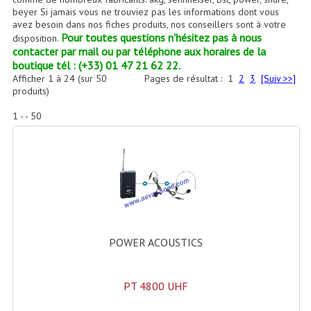
Accessoires Enceintes
beyer Si jamais vous ne trouviez pas les informations dont vous
avez besoin dans nos fiches produits, nos conseillers sont à votre
Accessoires Micro, Pieds De Régie
Pour toutes questions n'hésitez pas à nous
disposition.
contacter par mail ou par téléphone aux horaires de la
Cellule (s)
boutique tél : (+33) 01 47 21 62 22.
Afficher
1
à
24
(sur
50
Pages de résultat :
1
2
3
[Suiv >>]
produits)
Diamants
1 - - 50
Pieds D'enceintes
Selecteurs Audio Vidéo
Amplificateurs
Amplificateurs Multi-Canaux
Casques Stéréo
POWER ACOUSTICS
Compresseurs , Limiteurs , Noise Gate
PT 4800 UHF
Egaliseur Egaliseurs