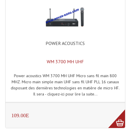
Dispatches
Filtres Et Divers
Flexibles Lumineux Leds
POWER ACOUSTICS
Guirlandes Lumineuse
Gyrophares À Leds
WM 3700 MH UHF
Lampes Ampoules
Power acoustics WM 3700 MH UHF Micro sans fil main 800
MHZ. Micro main simple main UHF sans fil UHF PLL 16 canaux
Ampoules - Tubes Lumière Noire Black Gun
disposant des dernières technologies en matière de micro HF.
Il sera - cliquez-ici pour lire la suite...
Lampes À Décharges
Lampes De Couleurs
109.00E
Lampes Dichroique
Lampes Halogenes Divers