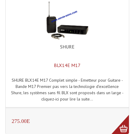
Liquides À Fumée
Liquides À Mousse
Nos Occasions Et Stock B
SHURE
Les Occasions
Notre Stock B
BLX14E M17
Karaoké Materiel Lecteur Etc...
SHURE BLX14E M17 Complet simple - Emetteur pour Guitare -
Bande M17 Premier pas vers la technologie d’excellence
Matériel Karaoké
Shure, les systèmes sans fil BLX sont proposés dans un large -
cliquez-ici pour lire la suite...
Disque DVD
Disque LD (30 Cm.)
275.00E
TARIF ET CATALOGUE DE LOCATION