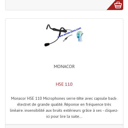
Projecteur Led Sur Batterie
Projecteurs À Leds D'extérieurs
Projecteurs Barres De Leds
Projecteurs Déco À Leds
Projecteurs Leds
Projecteurs Plafonniers Et Encastrés
MONACOR
Projecteurs Théâtre Led
Projecteurs Traditionnels
HSE 110
Projecteurs Cycliodes
Monacor HSE 110 Microphones serre-tête avec capsule back-
électret de grande qualité. Réponse en fréquence très
Projecteurs Découpes
linéaire. insensibilité aux bruits extérieurs grâce à ses - cliquez-
ici pour lire la suite...
Projecteurs Par : 16 À 64 Et Autres