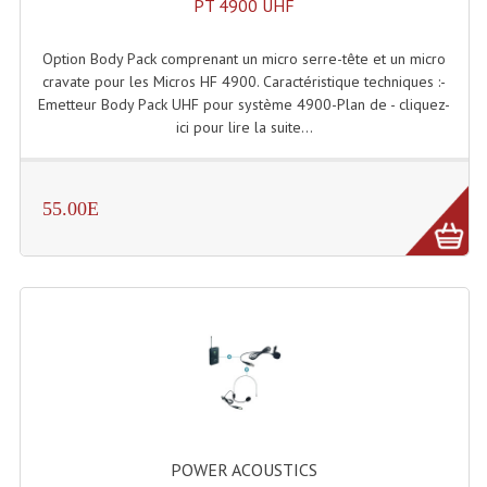
PT 4900 UHF
Enceintes Hifi
Option Body Pack comprenant un micro serre-tête et un micro
Enceintes Monitoring
cravate pour les Micros HF 4900. Caractéristique techniques :-
Emetteur Body Pack UHF pour système 4900-Plan de - cliquez-
Filtres Actifs, Correcteurs
ici pour lire la suite...
Haut-Parleurs Moteurs Tweeters Filtres
Haut Parleurs Sono
55.00E
Filtres Passifs
Haut-Parleurs Amplis Guitare
Moteurs Pavillons Pour Enceinte
Tweeters Pour Enceintes
Lecteurs Audio & Sources
Platines Disque Vinyles
POWER ACOUSTICS