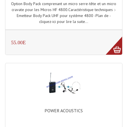
Enceintes Et Caissons Basses
Option Body Pack comprenant un micro serre-tête et un micro
cravate pour les Micros HF 4800.Caractéristique techniques :-
Packs Sono
Emetteur Body Pack UHF pour système 4800 -Plan de -
cliquez-ici pour lire la suite...
Enceintes Amplifiées Actives
Enceintes, Système Amplifiés
55.00E
Enceintes Passives Sono
Retours De Scène
Caisson De Basse Amplifié
Caissons De Basses
Enceinte Nomade Bluetooth
Enceintes (Ecoutes De Studio)
POWER ACOUSTICS
Enceintes Autonomes Portables Amplifiées