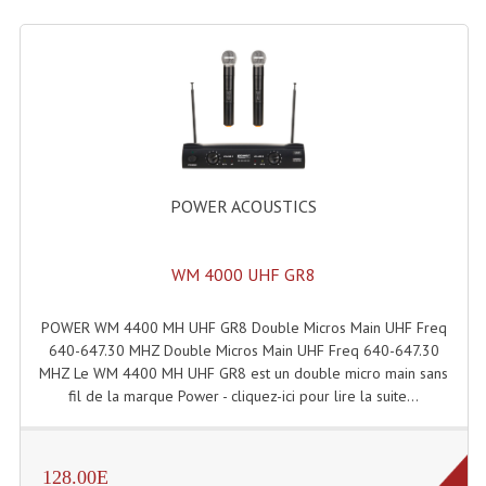
Lampes Leds
Lampes PAR
Lampes Théatre
Les Packs Light
POWER ACOUSTICS
Lumières Noire
Lyres
WM 4000 UHF GR8
Panneaux, Piste Danse À Leds
POWER WM 4400 MH UHF GR8 Double Micros Main UHF Freq
640-647.30 MHZ Double Micros Main UHF Freq 640-647.30
Petit Effets Lumineux
MHZ Le WM 4400 MH UHF GR8 est un double micro main sans
fil de la marque Power - cliquez-ici pour lire la suite...
Projecteur De Gobo
Projecteur Extérieur Multifaisceaux
128.00E