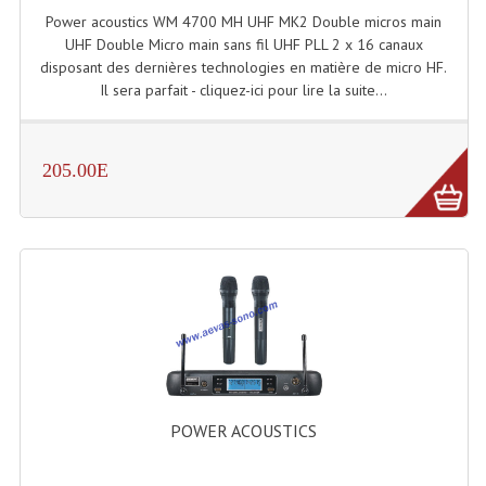
Power acoustics WM 4700 MH UHF MK2 Double micros main
Système Boucle Magnétique
UHF Double Micro main sans fil UHF PLL 2 x 16 canaux
disposant des dernières technologies en matière de micro HF.
Structures, Pieds, Ponts...
Il sera parfait - cliquez-ici pour lire la suite...
Angle AG20 Structure Contest
Angle AG29 Structure Contest
205.00E
Angle DECO22Q Structure Contest
Angle DECOTRI Structure Contest
Angle DUO Structure Contest
Angles Structure ASD SX290
Angles Structure ASD SZ 290
Angles Structure Duo290
POWER ACOUSTICS
Angles Structure QUATRO290