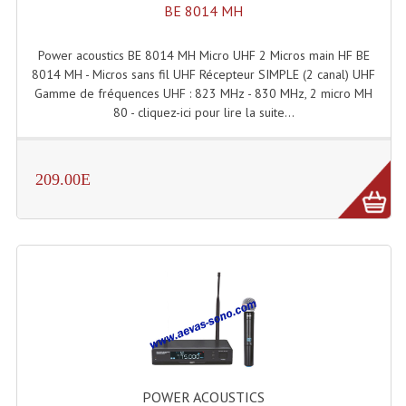
BE 8014 MH
Angles Structure SC150
Power acoustics BE 8014 MH Micro UHF 2 Micros main HF BE
Angles Structure SD250
8014 MH - Micros sans fil UHF Récepteur SIMPLE (2 canal) UHF
Gamme de fréquences UHF : 823 MHz - 830 MHz, 2 micro MH
Angles Structure TRIO290
80 - cliquez-ici pour lire la suite...
Angles Structure Triodéco
Angles Trio Steel Acier
209.00E
Cercle Monotube
Cercle Struct Carrée 290
Cercle Struct SCC Carre
Cercle Struct Triangulaire290
Crochets Et Accessoires
Embases Pour Structure
POWER ACOUSTICS