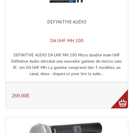
Rack 19" PRO Betonex
DEFINITIVE AUDIO
Rack 19" Standard Betonex
Sac Trolley De Transport
DA UHF MH 200
Sacs & Housses De Transport
DEFINITIVE AUDIO DA UHF MH 200 Micro double main UHF
Valises Pour Clavier
Définitive Audio introduit une nouvelle gamme de micros sans
fil : les DA UHF MH. La gamme comprend des 3 modèles, un
Rack 19 Pouces Multiplis
canal, deux - cliquez-ici pour lire la suite...
Accessoires Flight-Case Coins Roulettes
269.00E
Rack 19" STYLE VSR (capot En L)
Machines À Effets Fumées, Mousses, Liquid
Machines À Fumées
Effets Projection Et Jet De CO2