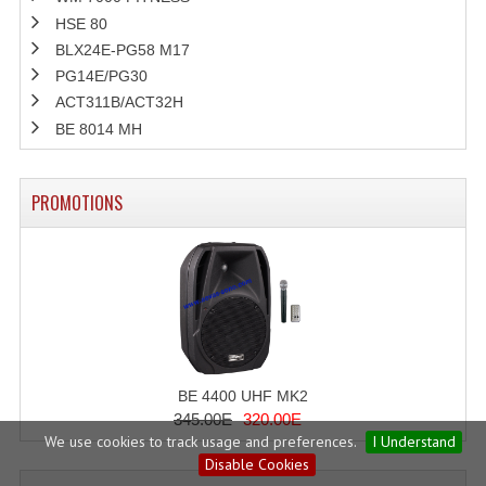
HSE 80
BLX24E-PG58 M17
PG14E/PG30
ACT311B/ACT32H
BE 8014 MH
PROMOTIONS
BE 4400 UHF MK2
345.00E
320.00E
We use cookies to track usage and preferences.
I Understand
Disable Cookies