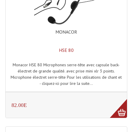
Effets LASERS
Laser Multi-Points
MONACOR
Lasers (Effets Volumetriques)
Lasers D'extérieur Multi-Points
HSE 80
Effets Lumineux À Leds
Monacor HSE 80 Microphones serre-tête avec capsule back-
Effets Lumineux, Centre De Piste
électret de grande qualité. avec prise mini xlr 3 points.
Microphone électret serre-tête Pour les utilisations de chant et
Effets Lumineux, Effets Disco
- cliquez-ici pour lire la suite...
Electronique Commande Light
82.00E
Blocs De Puissance
Chenillards Modulateurs
Consoles Éclairage DMX