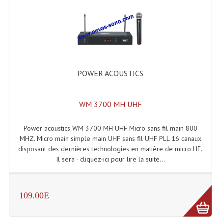
Dispatches
Filtres Et Divers
Flexibles Lumineux Leds
POWER ACOUSTICS
Guirlandes Lumineuse
Gyrophares À Leds
WM 3700 MH UHF
Lampes Ampoules
Power acoustics WM 3700 MH UHF Micro sans fil main 800
MHZ. Micro main simple main UHF sans fil UHF PLL 16 canaux
Ampoules - Tubes Lumière Noire Black Gun
disposant des dernières technologies en matière de micro HF.
Il sera - cliquez-ici pour lire la suite...
Lampes À Décharges
Lampes De Couleurs
109.00E
Lampes Dichroique
Lampes Halogenes Divers