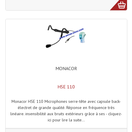
Projecteur Led Sur Batterie
Projecteurs À Leds D'extérieurs
Projecteurs Barres De Leds
Projecteurs Déco À Leds
Projecteurs Leds
Projecteurs Plafonniers Et Encastrés
MONACOR
Projecteurs Théâtre Led
Projecteurs Traditionnels
HSE 110
Projecteurs Cycliodes
Monacor HSE 110 Microphones serre-tête avec capsule back-
électret de grande qualité. Réponse en fréquence très
Projecteurs Découpes
linéaire. insensibilité aux bruits extérieurs grâce à ses - cliquez-
ici pour lire la suite...
Projecteurs Par : 16 À 64 Et Autres