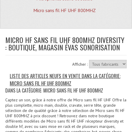
Quoi De Neuf?
Micro sans fil HF UHF 800MHZ
Promotions
Plan Acces, Horaires.
MICRO HF SANS FIL UHF 800MHZ DIVERSITY
Location De Matériel
: BOUTIQUE, MAGASIN ÉVAS SONORISATION
Le Matériel D´occasion
Recherche Avancée
Afficher :
Recevoir Nos Promotions
LISTE DES ARTICLES NEUFS EN VENTE DANS LA CATÉGORIE:
MICRO SANS FIL HF UHF 800MHZ
Faire Votre Devis
DANS LA CATÉGORIE: MICRO SANS FIL HF UHF 800MHZ
CATÉGORIES
Captez un son, grâce à notre offre de Micro sans fil HF UHF Offre la
plus complette, micro main, double, cravate, serre tête, grande
Sonorisation
sélection de de qualité grâce à notre sélection de Micro sans fil HF
UHF 800MHZ à prix discount ! Retrouvez dans notre boutique
différents modèles de Micro sans fil HF UHF récepteur diversity et
Accessoires Pieds Cellules Diamants
double hf, avec ou sans mise en rack et de plusieurs marques,
comme de nombreux fabricants: akg, sennheiser, bst, power, shure,