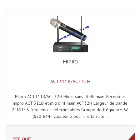
LISTE DU MATERIEL D'OCCASION
PLAN ACCES, LES HORAIRES
CRÉER UN COMPTE
MIPRO
ACT311B/ACT32H
Mipro ACT311B/ACT32H Micro sans fil HF main. Recepteur
mipro ACT 311B et micro hf main ACT32H Largeur de bande
24MHz 8 fréquences selectionables Groupe de fréquence 6A
(620-644 - cliquez-ici pour lire la suite...
278.00E