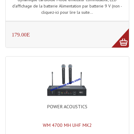
Enceintes Murales (Ligne 100V 16 - 8 Ohm)
d'affichage de la batterie Alimentation par batterie 9 V (non -
cliquez-ici pour lire la suite...
Hp À Chambre De Compression
Lecteurs Mp3 Et CDs Sources
179.00E
Microphone PA & Micro Pupitre
Projecteurs De Son
Sono: Conférences Securité Visite Guidée
Système D'audio Guide
Système D'interprétation Simultanée
Système De Conférence
POWER ACOUSTICS
Système Visite Guidée
WM 4700 MH UHF MK2
Sonorisation Securité EN-54