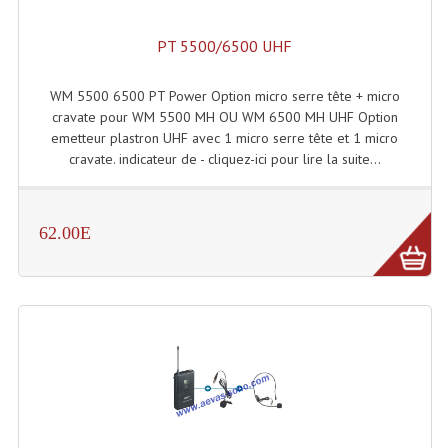
Lecteurs Cd À Plats
PT 5500/6500 UHF
Lecteurs Cd À Plats Lecteur MP3
WM 5500 6500 PT Power Option micro serre tête + micro
Lecteurs Double Cd Mixage Intégrée
cravate pour WM 5500 MH OU WM 6500 MH UHF Option
emetteur plastron UHF avec 1 micro serre tête et 1 micro
Lecteurs Double Cd MP3
cravate. indicateur de - cliquez-ici pour lire la suite...
Lecteurs Lasers Simple Et Mp3 (rack 19")
Minidisc
62.00E
Digital Package Et Logiciel
Enregistreur Numérique
Platines Dvd Pour Dj
Platines Cassettes
Limiteur De Niveau Sonore