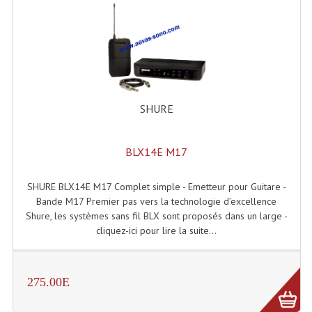
Liquides À Fumée
Liquides À Mousse
Nos Occasions Et Stock B
SHURE
Les Occasions
Notre Stock B
BLX14E M17
Karaoké Materiel Lecteur Etc...
SHURE BLX14E M17 Complet simple - Emetteur pour Guitare -
Bande M17 Premier pas vers la technologie d’excellence
Matériel Karaoké
Shure, les systèmes sans fil BLX sont proposés dans un large -
cliquez-ici pour lire la suite...
Disque DVD
Disque LD (30 Cm.)
275.00E
TARIF ET CATALOGUE DE LOCATION