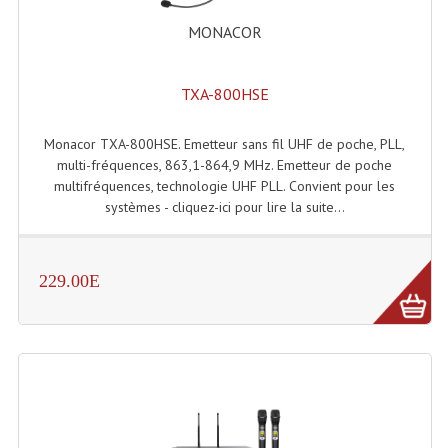
MONACOR
Tour De Travail Et Échafaudage
Flight-Case (s) Et Accessoires
TXA-800HSE
Flight Case Plasma Et Écran LCD
Monacor TXA-800HSE. Emetteur sans fil UHF de poche, PLL,
Flight Case Régie
multi-fréquences, 863,1-864,9 MHz. Emetteur de poche
multifréquences, technologie UHF PLL. Convient pour les
Flight Cases Platine Disque. Lecteurs CD
systèmes - cliquez-ici pour lire la suite...
Flight Malettes Consoles T. Mixages
Flight-Case CDs Et Disques Vinyls
229.00E
Flight-Case Pour Contrôleur DJ
Flight-Case Pour La Lumière
Malle Flight Multi-Usage
Meubles DJ