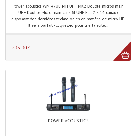
Power acoustics WM 4700 MH UHF MK2 Double micros main
Système Boucle Magnétique
UHF Double Micro main sans fil UHF PLL 2 x 16 canaux
disposant des dernières technologies en matière de micro HF.
Structures, Pieds, Ponts...
Il sera parfait - cliquez-ici pour lire la suite...
Angle AG20 Structure Contest
Angle AG29 Structure Contest
205.00E
Angle DECO22Q Structure Contest
Angle DECOTRI Structure Contest
Angle DUO Structure Contest
Angles Structure ASD SX290
Angles Structure ASD SZ 290
Angles Structure Duo290
POWER ACOUSTICS
Angles Structure QUATRO290