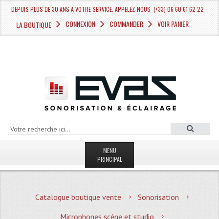
DEPUIS PLUS DE 30 ANS A VOTRE SERVICE. APPELEZ-NOUS :(+33) 06 60 61 62 22
CONNEXION
COMMANDER
VOIR PANIER
LA BOUTIQUE
MENU
PRINCIPAL
LA BOUTIQUE VENTE
Catalogue boutique vente
Sonorisation
MAGASIN
Microphones scène et studio