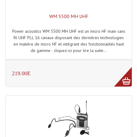
Grill Auto-Porté
WM 5500 MH UHF
Monotubes Et Angles 50mm
Power acoustics WM 5500 MH UHF est un micro HF main sans
Pendrillon Et Ossature
fil UHF PLL 16 canaux disposant des dernières technologies
en matière de micro HF et intégrant des fonctionnalités haut
Pieds De Levage
de gamme - cliquez-ici pour lire la suite...
Ponts - Portiques
Praticable Et Accessoires
219.00E
Structure Echelle 290 Asd
Structure Et Angles Quatro Deco
Structures
Structures Carrées
Structures, Angles Sd150