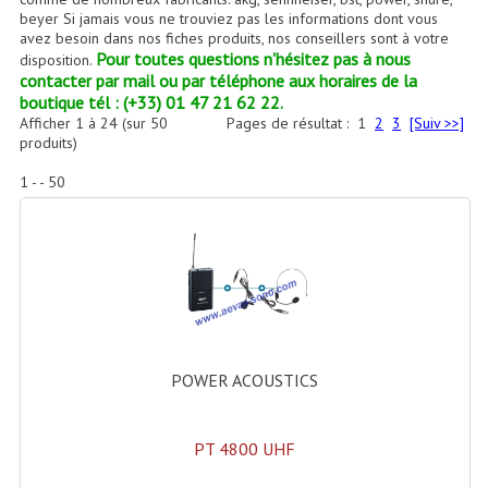
Accessoires Enceintes
beyer Si jamais vous ne trouviez pas les informations dont vous
avez besoin dans nos fiches produits, nos conseillers sont à votre
Accessoires Micro, Pieds De Régie
Pour toutes questions n'hésitez pas à nous
disposition.
contacter par mail ou par téléphone aux horaires de la
Cellule (s)
boutique tél : (+33) 01 47 21 62 22.
Afficher
1
à
24
(sur
50
Pages de résultat :
1
2
3
[Suiv >>]
produits)
Diamants
1 - - 50
Pieds D'enceintes
Selecteurs Audio Vidéo
Amplificateurs
Amplificateurs Multi-Canaux
Casques Stéréo
POWER ACOUSTICS
Compresseurs , Limiteurs , Noise Gate
PT 4800 UHF
Egaliseur Egaliseurs