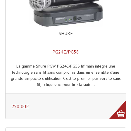
Machines À Brouillard
Lanceur De Flammes Et Cartouche De Gaz
SHURE
Machine À Etincelles Froides
Machines & Canon À Confettis
PG24E/PG58
Machines À Bulles
La gamme Shure PGW PG24E/PG58 hf main intègre une
Machines À Effet Brouillard
technologie sans fil sans compromis dans un ensemble d'une
grande simplicité d'utilisation. C'est le premier pas vers le sans
Machines À Fumée Lourde
fil, - cliquez-ici pour lire la suite...
Machines À Mousse, Neige, Liquides
270.00E
Liquide À Brouillard
Liquide À Bulles
Liquide À Neige