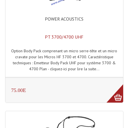
Système Sans Fil In-Ear Monitoring
POWER ACOUSTICS
Table Mixages Et Contrôleurs & Consoles
Tables De Mixage DJ
PT 3700/4700 UHF
Controleurs DJ USB / MP3
Option Body Pack comprenant un micro serre-tête et un micro
Consoles Sono Et Studio
cravate pour les Micros HF 3700 et 4700. Caractéristique
techniques : Emetteur Body Pack UHF pour système 3700 &
Consoles Numériques
4700 Plan - cliquez-ici pour lire la suite...
Consoles Amplifiées
75.00E
Lumière
Boules À Facettes
Changeurs De Couleurs
Déco Light