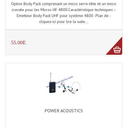
Enceintes Et Caissons Basses
Option Body Pack comprenant un micro serre-tête et un micro
cravate pour les Micros HF 4800.Caractéristique techniques :-
Packs Sono
Emetteur Body Pack UHF pour système 4800 -Plan de -
cliquez-ici pour lire la suite...
Enceintes Amplifiées Actives
Enceintes, Système Amplifiés
55.00E
Enceintes Passives Sono
Retours De Scène
Caisson De Basse Amplifié
Caissons De Basses
Enceinte Nomade Bluetooth
Enceintes (Ecoutes De Studio)
POWER ACOUSTICS
Enceintes Autonomes Portables Amplifiées