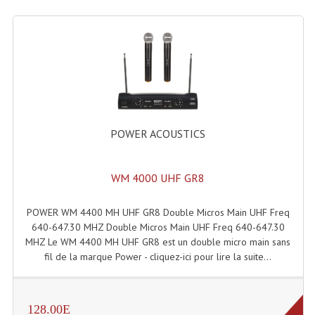
Lampes Leds
Lampes PAR
Lampes Théatre
Les Packs Light
POWER ACOUSTICS
Lumières Noire
Lyres
WM 4000 UHF GR8
Panneaux, Piste Danse À Leds
POWER WM 4400 MH UHF GR8 Double Micros Main UHF Freq
640-647.30 MHZ Double Micros Main UHF Freq 640-647.30
Petit Effets Lumineux
MHZ Le WM 4400 MH UHF GR8 est un double micro main sans
fil de la marque Power - cliquez-ici pour lire la suite...
Projecteur De Gobo
Projecteur Extérieur Multifaisceaux
128.00E