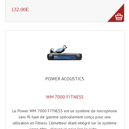
Projecteurs Poursuite
132.00E
Projecteurs Théatre: Plan Convexe Fresnel
Rampe De Spots
Scanners
Stroboscopes
Câbles, Connectiques.
Câblage Electrique
POWER ACOUSTICS
Câble Rallonge DMX512 MIDI
WM 7000 FITNESS
Câbles Module, Cables Audio
Câble Multi-Paires Audio
Le Power WM 7000 FITNESS est un système de microphone
sans fil haut de gamme spécialement conçu pour une
Câbles Enceintes
utilisation en Fitness. L'émetteur étant intégré sur le système
serre-tête - cliquez-ici pour lire la suite...