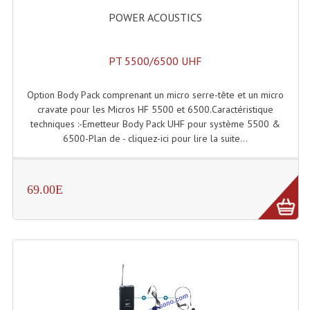
POWER ACOUSTICS
Microphones Scène Et Studio
Microphones Filaires
PT 5500/6500 UHF
Micro Sans Fil HF VHF 200MHZ
Option Body Pack comprenant un micro serre-tête et un micro
Micro Sans Fil HF UHF 800MHZ
cravate pour les Micros HF 5500 et 6500.Caractéristique
techniques :-Emetteur Body Pack UHF pour système 5500 &
Micros De Studio
6500-Plan de - cliquez-ici pour lire la suite...
Microphones De Surface
Multi-Effets, Reverbes Etc...
69.00E
Peripheriques Traitements Et Accessoires
Portes Voix Mégaphones
Pupitre Pour Discours
Samplers, Échantillonneurs