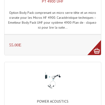
PT 4900 UHF
Enceintes Hifi
Option Body Pack comprenant un micro serre-tête et un micro
Enceintes Monitoring
cravate pour les Micros HF 4900. Caractéristique techniques :-
Emetteur Body Pack UHF pour système 4900-Plan de - cliquez-
Filtres Actifs, Correcteurs
ici pour lire la suite...
Haut-Parleurs Moteurs Tweeters Filtres
Haut Parleurs Sono
55.00E
Filtres Passifs
Haut-Parleurs Amplis Guitare
Moteurs Pavillons Pour Enceinte
Tweeters Pour Enceintes
Lecteurs Audio & Sources
Platines Disque Vinyles
POWER ACOUSTICS