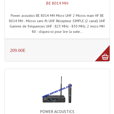
BE 8014 MH
Angles Structure SC150
Power acoustics BE 8014 MH Micro UHF 2 Micros main HF BE
Angles Structure SD250
8014 MH - Micros sans fil UHF Récepteur SIMPLE (2 canal) UHF
Gamme de fréquences UHF : 823 MHz - 830 MHz, 2 micro MH
Angles Structure TRIO290
80 - cliquez-ici pour lire la suite...
Angles Structure Triodéco
Angles Trio Steel Acier
209.00E
Cercle Monotube
Cercle Struct Carrée 290
Cercle Struct SCC Carre
Cercle Struct Triangulaire290
Crochets Et Accessoires
Embases Pour Structure
POWER ACOUSTICS