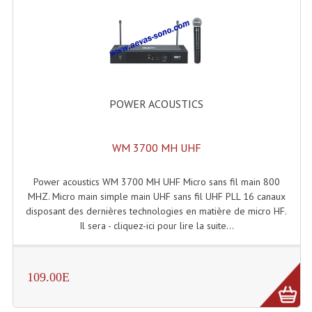
Dispatches
Filtres Et Divers
Flexibles Lumineux Leds
POWER ACOUSTICS
Guirlandes Lumineuse
Gyrophares À Leds
WM 3700 MH UHF
Lampes Ampoules
Power acoustics WM 3700 MH UHF Micro sans fil main 800
MHZ. Micro main simple main UHF sans fil UHF PLL 16 canaux
Ampoules - Tubes Lumière Noire Black Gun
disposant des dernières technologies en matière de micro HF.
Il sera - cliquez-ici pour lire la suite...
Lampes À Décharges
Lampes De Couleurs
109.00E
Lampes Dichroique
Lampes Halogenes Divers