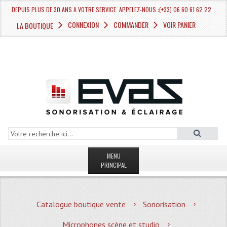
DEPUIS PLUS DE 30 ANS A VOTRE SERVICE. APPELEZ-NOUS :(+33) 06 60 61 62 22
CONNEXION
COMMANDER
VOIR PANIER
LA BOUTIQUE
MENU
PRINCIPAL
LA BOUTIQUE VENTE
Catalogue boutique vente
Sonorisation
MAGASIN
Microphones scène et studio