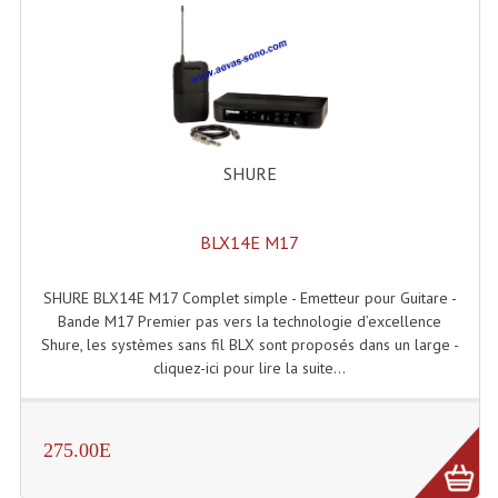
Liquides À Fumée
Liquides À Mousse
Nos Occasions Et Stock B
SHURE
Les Occasions
Notre Stock B
BLX14E M17
Karaoké Materiel Lecteur Etc...
SHURE BLX14E M17 Complet simple - Emetteur pour Guitare -
Bande M17 Premier pas vers la technologie d’excellence
Matériel Karaoké
Shure, les systèmes sans fil BLX sont proposés dans un large -
cliquez-ici pour lire la suite...
Disque DVD
Disque LD (30 Cm.)
275.00E
TARIF ET CATALOGUE DE LOCATION