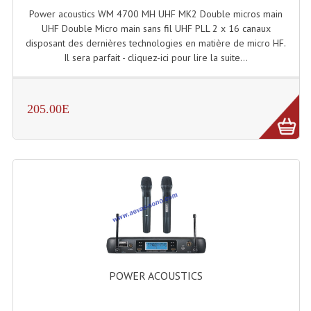
Power acoustics WM 4700 MH UHF MK2 Double micros main
Système Boucle Magnétique
UHF Double Micro main sans fil UHF PLL 2 x 16 canaux
disposant des dernières technologies en matière de micro HF.
Structures, Pieds, Ponts...
Il sera parfait - cliquez-ici pour lire la suite...
Angle AG20 Structure Contest
Angle AG29 Structure Contest
205.00E
Angle DECO22Q Structure Contest
Angle DECOTRI Structure Contest
Angle DUO Structure Contest
Angles Structure ASD SX290
Angles Structure ASD SZ 290
Angles Structure Duo290
POWER ACOUSTICS
Angles Structure QUATRO290