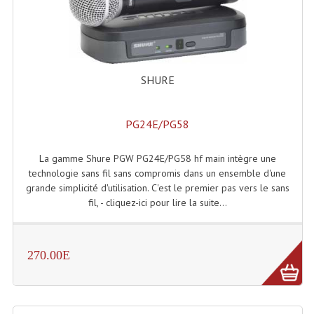
Machines À Brouillard
Lanceur De Flammes Et Cartouche De Gaz
SHURE
Machine À Etincelles Froides
Machines & Canon À Confettis
PG24E/PG58
Machines À Bulles
La gamme Shure PGW PG24E/PG58 hf main intègre une
Machines À Effet Brouillard
technologie sans fil sans compromis dans un ensemble d'une
grande simplicité d'utilisation. C'est le premier pas vers le sans
Machines À Fumée Lourde
fil, - cliquez-ici pour lire la suite...
Machines À Mousse, Neige, Liquides
270.00E
Liquide À Brouillard
Liquide À Bulles
Liquide À Neige