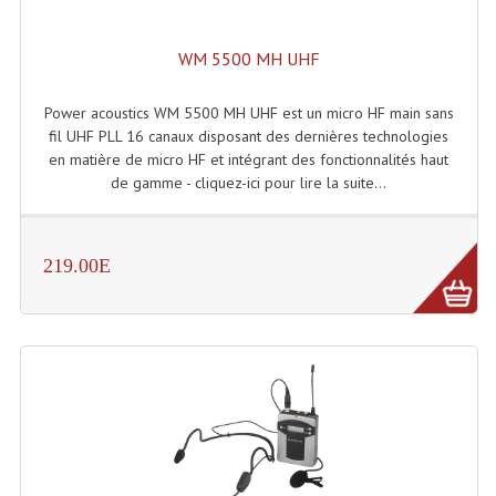
Grill Auto-Porté
WM 5500 MH UHF
Monotubes Et Angles 50mm
Power acoustics WM 5500 MH UHF est un micro HF main sans
Pendrillon Et Ossature
fil UHF PLL 16 canaux disposant des dernières technologies
en matière de micro HF et intégrant des fonctionnalités haut
Pieds De Levage
de gamme - cliquez-ici pour lire la suite...
Ponts - Portiques
Praticable Et Accessoires
219.00E
Structure Echelle 290 Asd
Structure Et Angles Quatro Deco
Structures
Structures Carrées
Structures, Angles Sd150