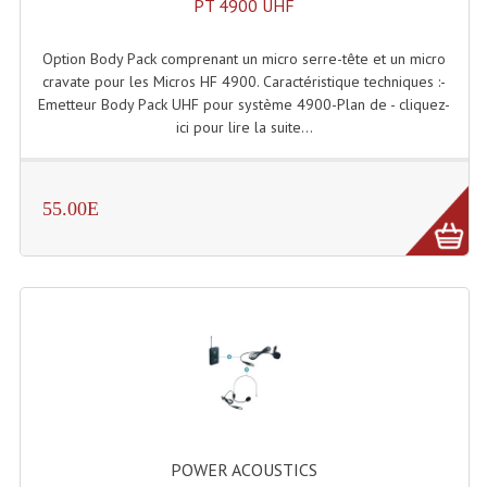
PT 4900 UHF
Enceintes Hifi
Option Body Pack comprenant un micro serre-tête et un micro
Enceintes Monitoring
cravate pour les Micros HF 4900. Caractéristique techniques :-
Emetteur Body Pack UHF pour système 4900-Plan de - cliquez-
Filtres Actifs, Correcteurs
ici pour lire la suite...
Haut-Parleurs Moteurs Tweeters Filtres
Haut Parleurs Sono
55.00E
Filtres Passifs
Haut-Parleurs Amplis Guitare
Moteurs Pavillons Pour Enceinte
Tweeters Pour Enceintes
Lecteurs Audio & Sources
Platines Disque Vinyles
POWER ACOUSTICS