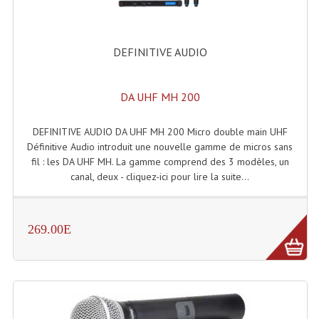
Rack 19" PRO Betonex
DEFINITIVE AUDIO
Rack 19" Standard Betonex
Sac Trolley De Transport
DA UHF MH 200
Sacs & Housses De Transport
DEFINITIVE AUDIO DA UHF MH 200 Micro double main UHF
Valises Pour Clavier
Définitive Audio introduit une nouvelle gamme de micros sans
fil : les DA UHF MH. La gamme comprend des 3 modèles, un
Rack 19 Pouces Multiplis
canal, deux - cliquez-ici pour lire la suite...
Accessoires Flight-Case Coins Roulettes
269.00E
Rack 19" STYLE VSR (capot En L)
Machines À Effets Fumées, Mousses, Liquid
Machines À Fumées
Effets Projection Et Jet De CO2