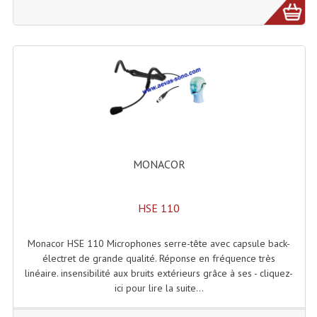
Projecteur Led Sur Batterie
Projecteurs À Leds D'extérieurs
Projecteurs Barres De Leds
Projecteurs Déco À Leds
Projecteurs Leds
Projecteurs Plafonniers Et Encastrés
MONACOR
Projecteurs Théâtre Led
Projecteurs Traditionnels
HSE 110
Projecteurs Cycliodes
Monacor HSE 110 Microphones serre-tête avec capsule back-
électret de grande qualité. Réponse en fréquence très
Projecteurs Découpes
linéaire. insensibilité aux bruits extérieurs grâce à ses - cliquez-
ici pour lire la suite...
Projecteurs Par : 16 À 64 Et Autres