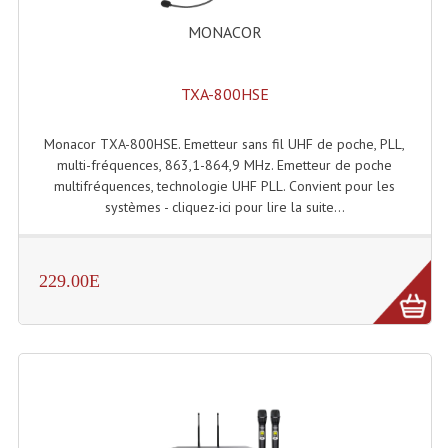
MONACOR
Tour De Travail Et Échafaudage
Flight-Case (s) Et Accessoires
TXA-800HSE
Flight Case Plasma Et Écran LCD
Monacor TXA-800HSE. Emetteur sans fil UHF de poche, PLL,
Flight Case Régie
multi-fréquences, 863,1-864,9 MHz. Emetteur de poche
multifréquences, technologie UHF PLL. Convient pour les
Flight Cases Platine Disque. Lecteurs CD
systèmes - cliquez-ici pour lire la suite...
Flight Malettes Consoles T. Mixages
Flight-Case CDs Et Disques Vinyls
229.00E
Flight-Case Pour Contrôleur DJ
Flight-Case Pour La Lumière
Malle Flight Multi-Usage
Meubles DJ