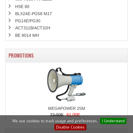
HSE 80
BLX24E-PG58 M17
PG14E/PG30
ACT311B/ACT32H
BE 8014 MH
PROMOTIONS
MEGAPOWER 25M
73.00E
61.00E
We use cookies to track usage and preferences.
I Understand
Disable Cookies