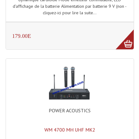
Enceintes Murales (Ligne 100V 16 - 8 Ohm)
d'affichage de la batterie Alimentation par batterie 9 V (non -
cliquez-ici pour lire la suite...
Hp À Chambre De Compression
Lecteurs Mp3 Et CDs Sources
179.00E
Microphone PA & Micro Pupitre
Projecteurs De Son
Sono: Conférences Securité Visite Guidée
Système D'audio Guide
Système D'interprétation Simultanée
Système De Conférence
POWER ACOUSTICS
Système Visite Guidée
WM 4700 MH UHF MK2
Sonorisation Securité EN-54