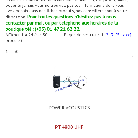
Accessoires Enceintes
beyer Si jamais vous ne trouviez pas les informations dont vous
avez besoin dans nos fiches produits, nos conseillers sont à votre
Accessoires Micro, Pieds De Régie
Pour toutes questions n'hésitez pas à nous
disposition.
contacter par mail ou par téléphone aux horaires de la
Cellule (s)
boutique tél : (+33) 01 47 21 62 22.
Afficher
1
à
24
(sur
50
Pages de résultat :
1
2
3
[Suiv >>]
produits)
Diamants
1 - - 50
Pieds D'enceintes
Selecteurs Audio Vidéo
Amplificateurs
Amplificateurs Multi-Canaux
Casques Stéréo
POWER ACOUSTICS
Compresseurs , Limiteurs , Noise Gate
PT 4800 UHF
Egaliseur Egaliseurs