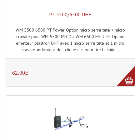
Lecteurs Cd À Plats
PT 5500/6500 UHF
Lecteurs Cd À Plats Lecteur MP3
WM 5500 6500 PT Power Option micro serre tête + micro
Lecteurs Double Cd Mixage Intégrée
cravate pour WM 5500 MH OU WM 6500 MH UHF Option
emetteur plastron UHF avec 1 micro serre tête et 1 micro
Lecteurs Double Cd MP3
cravate. indicateur de - cliquez-ici pour lire la suite...
Lecteurs Lasers Simple Et Mp3 (rack 19")
Minidisc
62.00E
Digital Package Et Logiciel
Enregistreur Numérique
Platines Dvd Pour Dj
Platines Cassettes
Limiteur De Niveau Sonore