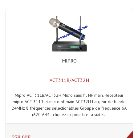
LISTE DU MATERIEL D'OCCASION
PLAN ACCES, LES HORAIRES
CRÉER UN COMPTE
MIPRO
ACT311B/ACT32H
Mipro ACT311B/ACT32H Micro sans fil HF main. Recepteur
mipro ACT 311B et micro hf main ACT32H Largeur de bande
24MHz 8 fréquences selectionables Groupe de fréquence 6A
(620-644 - cliquez-ici pour lire la suite...
278.00E