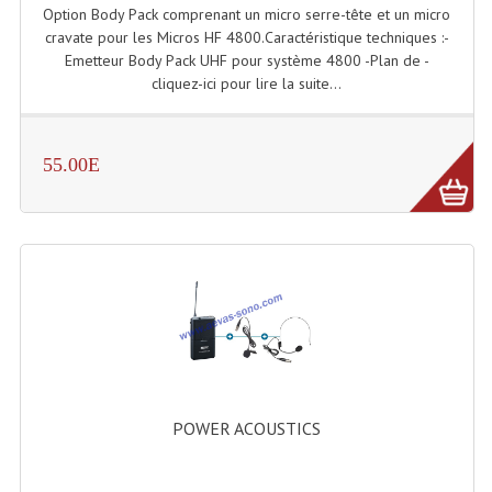
Enceintes Et Caissons Basses
Option Body Pack comprenant un micro serre-tête et un micro
cravate pour les Micros HF 4800.Caractéristique techniques :-
Packs Sono
Emetteur Body Pack UHF pour système 4800 -Plan de -
cliquez-ici pour lire la suite...
Enceintes Amplifiées Actives
Enceintes, Système Amplifiés
55.00E
Enceintes Passives Sono
Retours De Scène
Caisson De Basse Amplifié
Caissons De Basses
Enceinte Nomade Bluetooth
Enceintes (Ecoutes De Studio)
POWER ACOUSTICS
Enceintes Autonomes Portables Amplifiées