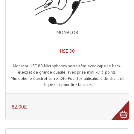
Effets LASERS
Laser Multi-Points
MONACOR
Lasers (Effets Volumetriques)
Lasers D'extérieur Multi-Points
HSE 80
Effets Lumineux À Leds
Monacor HSE 80 Microphones serre-tête avec capsule back-
Effets Lumineux, Centre De Piste
électret de grande qualité. avec prise mini xlr 3 points.
Microphone électret serre-tête Pour les utilisations de chant et
Effets Lumineux, Effets Disco
- cliquez-ici pour lire la suite...
Electronique Commande Light
82.00E
Blocs De Puissance
Chenillards Modulateurs
Consoles Éclairage DMX