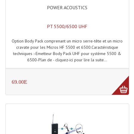
POWER ACOUSTICS
Microphones Scène Et Studio
Microphones Filaires
PT 5500/6500 UHF
Micro Sans Fil HF VHF 200MHZ
Option Body Pack comprenant un micro serre-tête et un micro
Micro Sans Fil HF UHF 800MHZ
cravate pour les Micros HF 5500 et 6500.Caractéristique
techniques :-Emetteur Body Pack UHF pour système 5500 &
Micros De Studio
6500-Plan de - cliquez-ici pour lire la suite...
Microphones De Surface
Multi-Effets, Reverbes Etc...
69.00E
Peripheriques Traitements Et Accessoires
Portes Voix Mégaphones
Pupitre Pour Discours
Samplers, Échantillonneurs