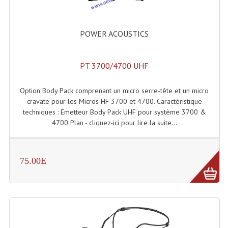
Système Sans Fil In-Ear Monitoring
POWER ACOUSTICS
Table Mixages Et Contrôleurs & Consoles
Tables De Mixage DJ
PT 3700/4700 UHF
Controleurs DJ USB / MP3
Option Body Pack comprenant un micro serre-tête et un micro
Consoles Sono Et Studio
cravate pour les Micros HF 3700 et 4700. Caractéristique
techniques : Emetteur Body Pack UHF pour système 3700 &
Consoles Numériques
4700 Plan - cliquez-ici pour lire la suite...
Consoles Amplifiées
75.00E
Lumière
Boules À Facettes
Changeurs De Couleurs
Déco Light