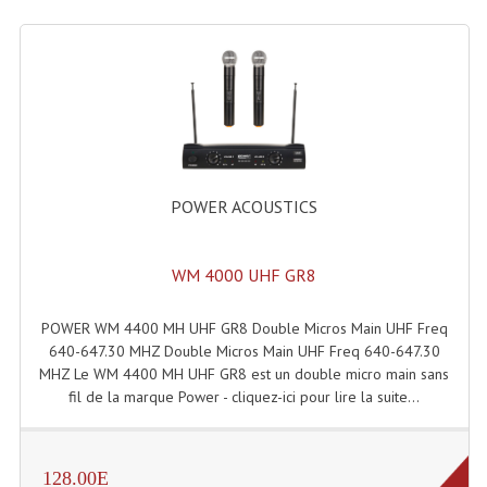
Lampes Leds
Lampes PAR
Lampes Théatre
Les Packs Light
POWER ACOUSTICS
Lumières Noire
Lyres
WM 4000 UHF GR8
Panneaux, Piste Danse À Leds
POWER WM 4400 MH UHF GR8 Double Micros Main UHF Freq
640-647.30 MHZ Double Micros Main UHF Freq 640-647.30
Petit Effets Lumineux
MHZ Le WM 4400 MH UHF GR8 est un double micro main sans
fil de la marque Power - cliquez-ici pour lire la suite...
Projecteur De Gobo
Projecteur Extérieur Multifaisceaux
128.00E