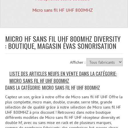
Quoi De Neuf?
Micro sans fil HF UHF 800MHZ
Promotions
Plan Acces, Horaires.
MICRO HF SANS FIL UHF 800MHZ DIVERSITY
Location De Matériel
: BOUTIQUE, MAGASIN ÉVAS SONORISATION
Le Matériel D´occasion
Recherche Avancée
Afficher :
Recevoir Nos Promotions
LISTE DES ARTICLES NEUFS EN VENTE DANS LA CATÉGORIE:
MICRO SANS FIL HF UHF 800MHZ
Faire Votre Devis
DANS LA CATÉGORIE: MICRO SANS FIL HF UHF 800MHZ
CATÉGORIES
Captez un son, grâce à notre offre de Micro sans fil HF UHF Offre la
plus complette, micro main, double, cravate, serre tête, grande
Sonorisation
sélection de de qualité grâce à notre sélection de Micro sans fil HF
UHF 800MHZ à prix discount ! Retrouvez dans notre boutique
différents modèles de Micro sans fil HF UHF récepteur diversity et
Accessoires Pieds Cellules Diamants
double hf, avec ou sans mise en rack et de plusieurs marques,
comme de nombreux fabricants: akg, sennheiser, bst, power, shure,