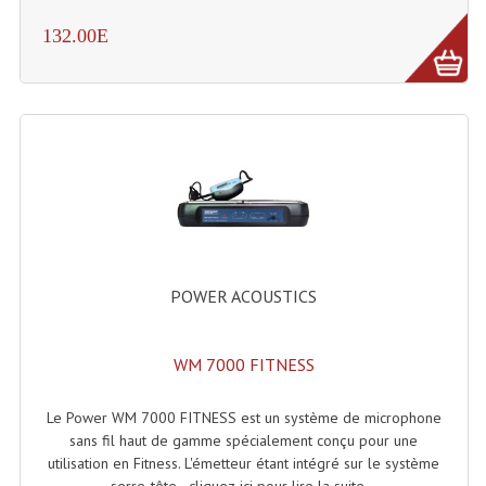
Projecteurs Poursuite
132.00E
Projecteurs Théatre: Plan Convexe Fresnel
Rampe De Spots
Scanners
Stroboscopes
Câbles, Connectiques.
Câblage Electrique
POWER ACOUSTICS
Câble Rallonge DMX512 MIDI
WM 7000 FITNESS
Câbles Module, Cables Audio
Câble Multi-Paires Audio
Le Power WM 7000 FITNESS est un système de microphone
sans fil haut de gamme spécialement conçu pour une
Câbles Enceintes
utilisation en Fitness. L'émetteur étant intégré sur le système
serre-tête - cliquez-ici pour lire la suite...