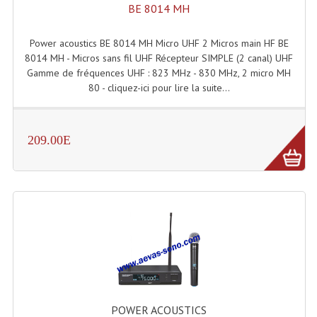
BE 8014 MH
Angles Structure SC150
Power acoustics BE 8014 MH Micro UHF 2 Micros main HF BE
Angles Structure SD250
8014 MH - Micros sans fil UHF Récepteur SIMPLE (2 canal) UHF
Gamme de fréquences UHF : 823 MHz - 830 MHz, 2 micro MH
Angles Structure TRIO290
80 - cliquez-ici pour lire la suite...
Angles Structure Triodéco
Angles Trio Steel Acier
209.00E
Cercle Monotube
Cercle Struct Carrée 290
Cercle Struct SCC Carre
Cercle Struct Triangulaire290
Crochets Et Accessoires
Embases Pour Structure
POWER ACOUSTICS