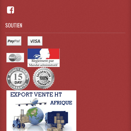
Système Boucle Magnétique
Structures, Pieds, Ponts...
SOUTIEN
Angle AG20 Structure Contest
Angle AG29 Structure Contest
Angle DECO22Q Structure Contest
Angle DECOTRI Structure Contest
Angle DUO Structure Contest
Angles Structure ASD SX290
Angles Structure ASD SZ 290
Angles Structure Duo290
Angles Structure QUATRO290