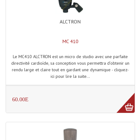
Accessoires Enceintes
Accessoires Micro, Pieds De Régie
ALCTRON
Cellule (s)
MC 410
Diamants
Pieds D'enceintes
Le MC410 ALCTRON est un micro de studio avec une parfaite
directivité cardioïde, sa conception vous permettra d’obtenir un
Selecteurs Audio Vidéo
rendu large et claire tout en gardant une dynamique - cliquez-
ici pour lire la suite...
Amplificateurs
Amplificateurs Multi-Canaux
60.00E
Casques Stéréo
Compresseurs , Limiteurs , Noise Gate
Egaliseur Egaliseurs