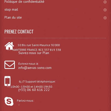
Politique de confidentialité
Enceintes Murales (Ligne 100V 16 - 8 Ohm)
stop mail
Hp À Chambre De Compression
Plan du site
Lecteurs Mp3 Et CDs Sources
PRENEZ CONTACT
Microphone PA & Micro Pupitre
Projecteurs De Son
10 Bis rue Saint-Maurice 92000
----- NANTERRE FRANCE. RCS 337 819 338
Suivez-nous sur Plan
Sono: Conférences Securité Visite Guidée
Écrivez-nous à:
Système D'audio Guide
info@aevas-sono.com
Système D'interprétation Simultanée
6j /7 Support téléphonique:
Système De Conférence
--- 10h00 - 13h00 et 14h00 19h30.
(+33) 06 60 616 222
Système Visite Guidée
Parlez-nous:
-
Sonorisation Securité EN-54