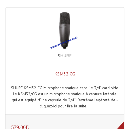
Lecteurs Cd À Plats
Lecteurs Cd À Plats Lecteur MP3
Lecteurs Double Cd Mixage Intégrée
Lecteurs Double Cd MP3
Lecteurs Lasers Simple Et Mp3 (rack 19")
SHURE
Minidisc
KSM32 CG
Digital Package Et Logiciel
SHURE KSM32 CG Microphone statique capsule 3/4" cardioïde
Enregistreur Numérique
Le KSM32/CG est un microphone statique à capture latérale
qui est équipé d'une capsule de 3/4". L'extrême légèreté de -
Platines Dvd Pour Dj
cliquez-ici pour lire la suite...
Platines Cassettes
Limiteur De Niveau Sonore
579.00E