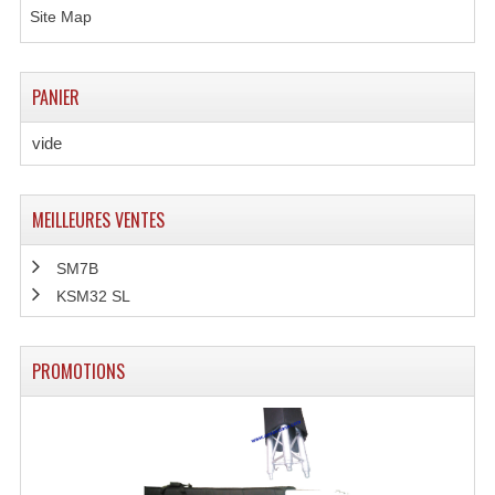
Projecteur Led Sur Batterie
Site Map
Projecteurs À Leds D'extérieurs
PANIER
Projecteurs Barres De Leds
Projecteurs Déco À Leds
vide
Projecteurs Leds
MEILLEURES VENTES
Projecteurs Plafonniers Et Encastrés
SM7B
Projecteurs Théâtre Led
KSM32 SL
Projecteurs Traditionnels
PROMOTIONS
Projecteurs Cycliodes
Projecteurs Découpes
Projecteurs Par : 16 À 64 Et Autres