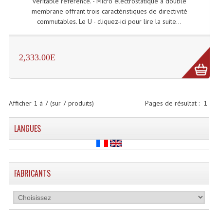
véritable référence. - Micro électrostatique à double
membrane offrant trois caractéristiques de directivité
Dispatches
commutables. Le U - cliquez-ici pour lire la suite...
Filtres Et Divers
2,333.00E
Flexibles Lumineux Leds
Guirlandes Lumineuse
Gyrophares À Leds
Afficher
1
à
7
(sur
7
produits)
Pages de résultat :
1
Lampes Ampoules
LANGUES
Ampoules - Tubes Lumière Noire Black Gun
Lampes À Décharges
FABRICANTS
Lampes De Couleurs
Lampes Dichroique
Lampes Halogenes Divers