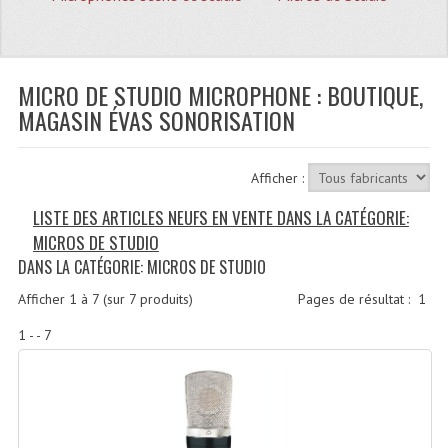
Quoi De Neuf?
Promotions
Plan Acces, Horaires.
MICRO DE STUDIO MICROPHONE : BOUTIQUE,
MAGASIN ÉVAS SONORISATION
Location De Matériel
Le Matériel D´occasion
Afficher :
Recherche Avancée
LISTE DES ARTICLES NEUFS EN VENTE DANS LA CATÉGORIE:
MICROS DE STUDIO
Recevoir Nos Promotions
DANS LA CATÉGORIE: MICROS DE STUDIO
Faire Votre Devis
Afficher
1
à
7
(sur
7
produits)
Pages de résultat :
1
CATÉGORIES
1 - - 7
Sonorisation
Accessoires Pieds Cellules Diamants