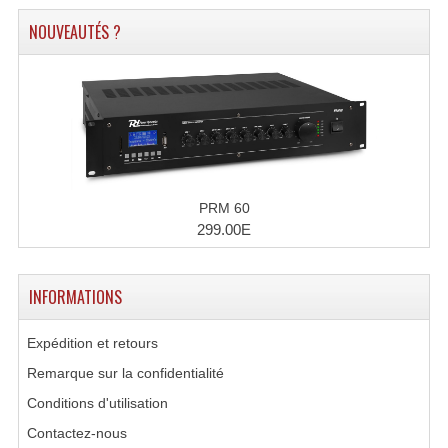
NOUVEAUTÉS ?
Lampes Leds
Lampes PAR
Lampes Théatre
Les Packs Light
Lumières Noire
PRM 60
299.00E
Lyres
Panneaux, Piste Danse À Leds
INFORMATIONS
Petit Effets Lumineux
Expédition et retours
Projecteur De Gobo
Remarque sur la confidentialité
Conditions d'utilisation
Projecteur Extérieur Multifaisceaux
Contactez-nous