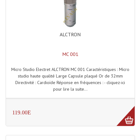
Enceintes Et Caissons Basses
Packs Sono
Enceintes Amplifiées Actives
ALCTRON
Enceintes, Système Amplifiés
MC 001
Enceintes Passives Sono
Retours De Scène
Micro Studio Electret ALCTRON MC 001 Caractéristiques : Micro
studio haute qualité Large Capsule plaqué Or de 32mm
Caisson De Basse Amplifié
Directivité : Cardioïde Réponse en fréquences : - cliquez-ici
pour lire la suite...
Caissons De Basses
Enceinte Nomade Bluetooth
119.00E
Enceintes (Ecoutes De Studio)
Enceintes Autonomes Portables Amplifiées