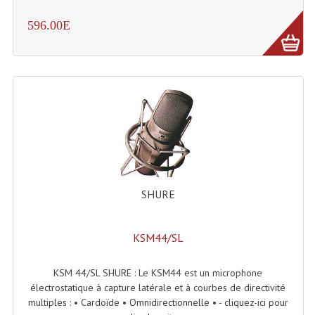
Système Sans Fil In-Ear Monitoring
596.00E
Table Mixages Et Contrôleurs & Consoles
Tables De Mixage DJ
Controleurs DJ USB / MP3
Consoles Sono Et Studio
Consoles Numériques
SHURE
Consoles Amplifiées
Lumière
KSM44/SL
Boules À Facettes
KSM 44/SL SHURE : Le KSM44 est un microphone
Changeurs De Couleurs
électrostatique à capture latérale et à courbes de directivité
multiples : • Cardoïde • Omnidirectionnelle • - cliquez-ici pour
Déco Light