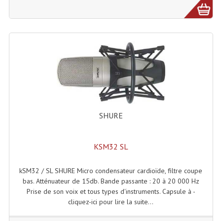
Microphones Scène Et Studio
Microphones Filaires
Micro Sans Fil HF VHF 200MHZ
Micro Sans Fil HF UHF 800MHZ
Micros De Studio
Microphones De Surface
SHURE
Multi-Effets, Reverbes Etc...
KSM32 SL
Peripheriques Traitements Et Accessoires
kSM32 / SL SHURE Micro condensateur cardioïde, filtre coupe
Portes Voix Mégaphones
bas. Atténuateur de 15db. Bande passante : 20 à 20 000 Hz
Prise de son voix et tous types d'instruments. Capsule à -
Pupitre Pour Discours
cliquez-ici pour lire la suite...
Samplers, Échantillonneurs