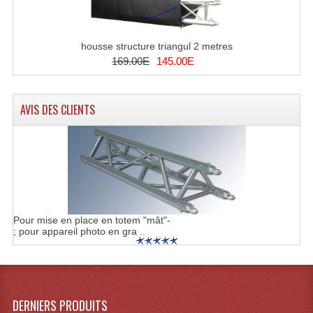
Projecteurs Poursuite
Projecteurs Théatre: Plan Convexe Fresnel
housse structure triangul 2 metres
169.00E
145.00E
Rampe De Spots
Scanners
AVIS DES CLIENTS
Stroboscopes
Câbles, Connectiques.
Câblage Electrique
Câble Rallonge DMX512 MIDI
Pour mise en place en totem "mât"-
; pour appareil photo en gra ..
Câbles Module, Cables Audio
Câble Multi-Paires Audio
Câbles Enceintes
DERNIERS PRODUITS