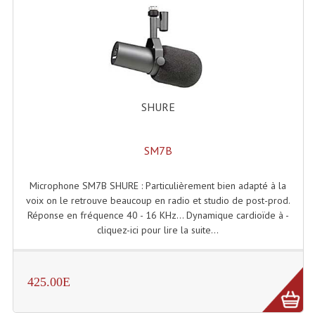
Enceintes Hifi
Enceintes Monitoring
Filtres Actifs, Correcteurs
Haut-Parleurs Moteurs Tweeters Filtres
SHURE
Haut Parleurs Sono
SM7B
Filtres Passifs
Haut-Parleurs Amplis Guitare
Microphone SM7B SHURE : Particulièrement bien adapté à la
voix on le retrouve beaucoup en radio et studio de post-prod.
Moteurs Pavillons Pour Enceinte
Réponse en fréquence 40 - 16 KHz... Dynamique cardioïde à -
cliquez-ici pour lire la suite...
Tweeters Pour Enceintes
Lecteurs Audio & Sources
425.00E
Platines Disque Vinyles