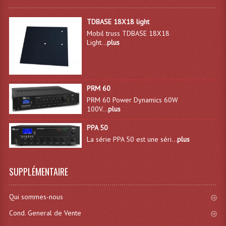
Connectiques, Prises Etc...
TDBASE 18X18 light
Adaptateurs Audio
Mobil truss TDBASE 18X18
Light...
plus
Divers Bricolage
Divers Bricolage
PRM 60
Haut-Parleurs Origine Sav
PRM 60 Power Dynamics 60W
100V...
plus
Membrannes De Haut Parleurs
PPA 50
Pieces Détachées Sav
La série PPA 50 est une séri...
plus
Public-Adress
SUPPLÉMENTAIRE
Accessoires Public-Adress L100V
Amplificateurs (L 100v)
Qui sommes-nous
Cond. General de Vente
Enceintes Encastrables Ligne 100V 4-8 Ohm