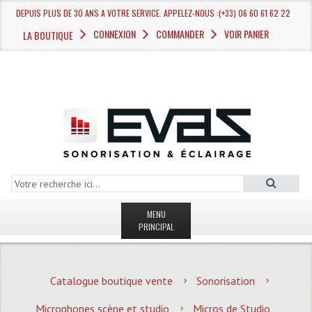
DEPUIS PLUS DE 30 ANS A VOTRE SERVICE. APPELEZ-NOUS :(+33) 06 60 61 62 22
CONNEXION
COMMANDER
VOIR PANIER
LA BOUTIQUE
MENU
PRINCIPAL
LA BOUTIQUE VENTE
Catalogue boutique vente
Sonorisation
MAGASIN
Microphones scène et studio
Micros de Studio