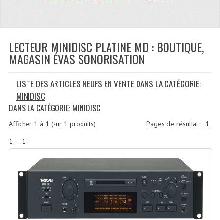
Quoi De Neuf?
Promotions
Plan Acces, Horaires.
LECTEUR MINIDISC PLATINE MD : BOUTIQUE,
MAGASIN ÉVAS SONORISATION
Location De Matériel
LISTE DES ARTICLES NEUFS EN VENTE DANS LA CATÉGORIE:
Le Matériel D´occasion
MINIDISC
Recherche Avancée
DANS LA CATÉGORIE: MINIDISC
Recevoir Nos Promotions
Afficher
1
à
1
(sur
1
produits)
Pages de résultat :
1
1 - - 1
Faire Votre Devis
CATÉGORIES
Sonorisation
Accessoires Pieds Cellules Diamants