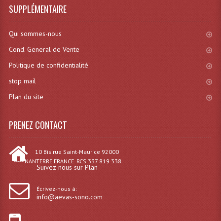
SUPPLÉMENTAIRE
Système Sans Fil In-Ear Monitoring
Qui sommes-nous
Table Mixages Et Contrôleurs & Consoles
Cond. General de Vente
Tables De Mixage DJ
Politique de confidentialité
Controleurs DJ USB / MP3
stop mail
Consoles Sono Et Studio
Plan du site
Consoles Numériques
PRENEZ CONTACT
Consoles Amplifiées
10 Bis rue Saint-Maurice 92000
Lumière
----- NANTERRE FRANCE. RCS 337 819 338
Suivez-nous sur Plan
Boules À Facettes
Écrivez-nous à:
Changeurs De Couleurs
info@aevas-sono.com
Déco Light