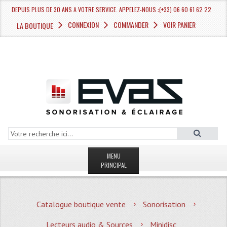
DEPUIS PLUS DE 30 ANS A VOTRE SERVICE. APPELEZ-NOUS :(+33) 06 60 61 62 22
CONNEXION
COMMANDER
VOIR PANIER
LA BOUTIQUE
MENU
PRINCIPAL
LA BOUTIQUE VENTE
Catalogue boutique vente
Sonorisation
MAGASIN
Lecteurs audio & Sources
Minidisc