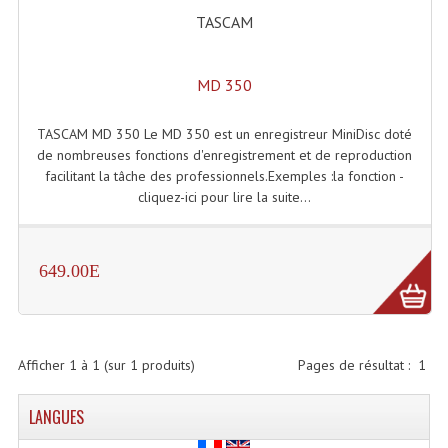
Accessoires Enceintes
TASCAM
Accessoires Micro, Pieds De Régie
MD 350
Cellule (s)
Diamants
TASCAM MD 350 Le MD 350 est un enregistreur MiniDisc doté
de nombreuses fonctions d'enregistrement et de reproduction
Pieds D'enceintes
facilitant la tâche des professionnels.Exemples :la fonction -
cliquez-ici pour lire la suite...
Selecteurs Audio Vidéo
Amplificateurs
649.00E
Amplificateurs Multi-Canaux
Casques Stéréo
Afficher
1
à
1
(sur
1
produits)
Pages de résultat :
1
Compresseurs , Limiteurs , Noise Gate
LANGUES
Egaliseur Egaliseurs