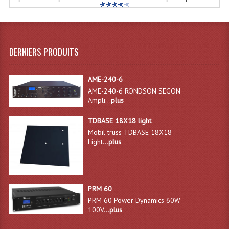
Microphones Scène Et Studio
Microphones Filaires
DERNIERS PRODUITS
Micro Sans Fil HF VHF 200MHZ
Micro Sans Fil HF UHF 800MHZ
AME-240-6
AME-240-6 RONDSON SEGON
Micros De Studio
Ampli...
plus
Microphones De Surface
TDBASE 18X18 light
Mobil truss TDBASE 18X18
Multi-Effets, Reverbes Etc...
Light...
plus
Peripheriques Traitements Et Accessoires
Portes Voix Mégaphones
PRM 60
PRM 60 Power Dynamics 60W
Pupitre Pour Discours
100V...
plus
Samplers, Échantillonneurs