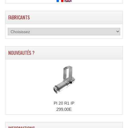
Enceintes Et Caissons Basses
Packs Sono
FABRICANTS
Enceintes Amplifiées Actives
Enceintes, Système Amplifiés
Enceintes Passives Sono
NOUVEAUTÉS ?
Retours De Scène
Caisson De Basse Amplifié
Caissons De Basses
Enceinte Nomade Bluetooth
PI 20 R1 IP
Enceintes (Ecoutes De Studio)
299.00E
Enceintes Autonomes Portables Amplifiées