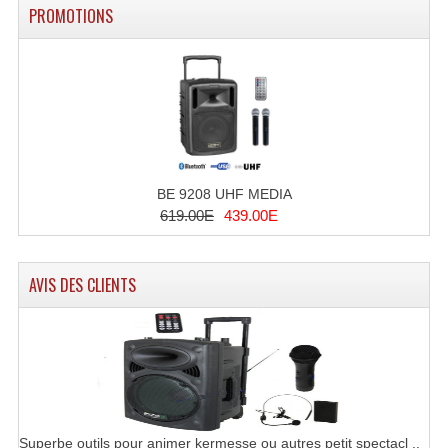
PROMOTIONS
Lecteurs Cd À Plats
Lecteurs Cd À Plats Lecteur MP3
Lecteurs Double Cd Mixage Intégrée
Lecteurs Double Cd MP3
Lecteurs Lasers Simple Et Mp3 (rack 19")
BE 9208 UHF MEDIA
619.00E
439.00E
Minidisc
Digital Package Et Logiciel
AVIS DES CLIENTS
Enregistreur Numérique
Platines Dvd Pour Dj
Platines Cassettes
Limiteur De Niveau Sonore
Superbe outils pour animer kermesse ou autres petit spectacl ..