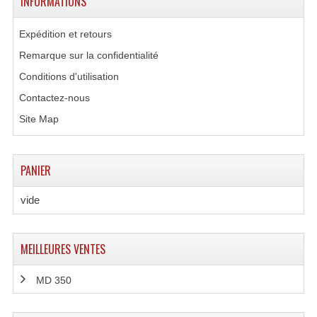
INFORMATIONS
Enceintes Hifi
Expédition et retours
Enceintes Monitoring
Remarque sur la confidentialité
Filtres Actifs, Correcteurs
Conditions d'utilisation
Contactez-nous
Haut-Parleurs Moteurs Tweeters Filtres
Site Map
Haut Parleurs Sono
Filtres Passifs
PANIER
Haut-Parleurs Amplis Guitare
vide
Moteurs Pavillons Pour Enceinte
Tweeters Pour Enceintes
MEILLEURES VENTES
Lecteurs Audio & Sources
MD 350
Platines Disque Vinyles