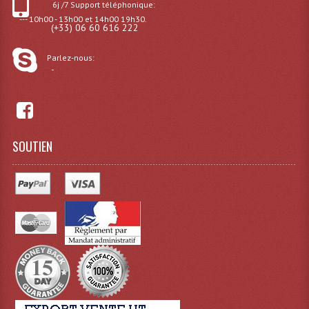
6j /7 Support téléphonique:
--- 10h00 - 13h00 et 14h00 19h30.
Effets LASERS
(+33) 06 60 616 222
Laser Multi-Points
Parlez-nous:
-
Lasers (Effets Volumetriques)
Lasers D'extérieur Multi-Points
Effets Lumineux À Leds
SOUTIEN
Effets Lumineux, Centre De Piste
Effets Lumineux, Effets Disco
Electronique Commande Light
Blocs De Puissance
Chenillards Modulateurs
Consoles Éclairage DMX