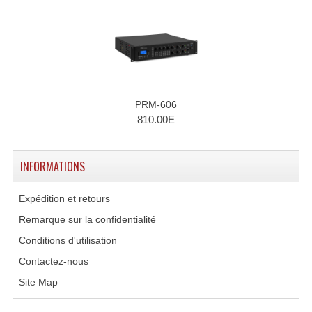
Effets LASERS
Laser Multi-Points
Lasers (Effets Volumetriques)
PRM-606
Lasers D'extérieur Multi-Points
810.00E
Effets Lumineux À Leds
INFORMATIONS
Effets Lumineux, Centre De Piste
Effets Lumineux, Effets Disco
Expédition et retours
Remarque sur la confidentialité
Electronique Commande Light
Conditions d'utilisation
Blocs De Puissance
Contactez-nous
Chenillards Modulateurs
Site Map
Consoles Éclairage DMX