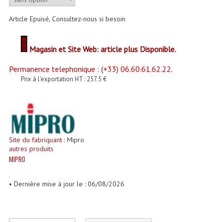
Enceintes Et Caissons Basses
Article Epuisé, Consultez-nous si besoin
Packs Sono
Enceintes Amplifiées Actives
Magasin et Site Web: article plus Disponible.
Enceintes, Système Amplifiés
Permanence telephonique : (+33) 06.60.61.62.22.
Prix à l'exportation HT : 257.5 €
Enceintes Passives Sono
Retours De Scène
Caisson De Basse Amplifié
Site du fabriquant :
Mipro
autres produits
Caissons De Basses
MIPRO
Enceinte Nomade Bluetooth
.
• Dernière mise à jour le : 06/08/2026
Enceintes (Ecoutes De Studio)
Enceintes Autonomes Portables Amplifiées