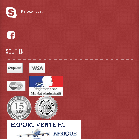
Projecteur Led Sur Batterie
Parlez-nous:
Projecteurs À Leds D'extérieurs
-
Projecteurs Barres De Leds
Projecteurs Déco À Leds
SOUTIEN
Projecteurs Leds
Projecteurs Plafonniers Et Encastrés
Projecteurs Théâtre Led
Projecteurs Traditionnels
Projecteurs Cycliodes
Projecteurs Découpes
Projecteurs Par : 16 À 64 Et Autres