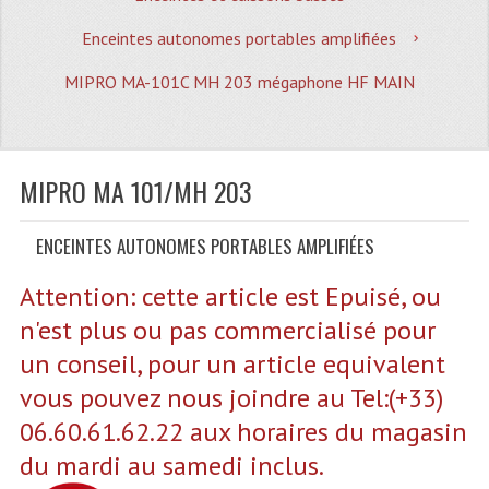
Quoi De Neuf?
Enceintes autonomes portables amplifiées
Promotions
MIPRO MA-101C MH 203 mégaphone HF MAIN
Plan Acces, Horaires.
Location De Matériel
MIPRO MA 101/MH 203
Le Matériel D´occasion
Recherche Avancée
ENCEINTES AUTONOMES PORTABLES AMPLIFIÉES
Recevoir Nos Promotions
Attention: cette article est Epuisé, ou
Faire Votre Devis
n'est plus ou pas commercialisé pour
un conseil, pour un article equivalent
CATÉGORIES
vous pouvez nous joindre au Tel:(+33)
Sonorisation
06.60.61.62.22 aux horaires du magasin
Accessoires Pieds Cellules Diamants
du mardi au samedi inclus.