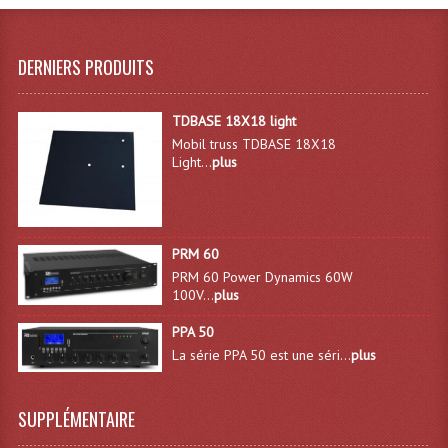
Dispatches
DERNIERS PRODUITS
Filtres Et Divers
Flexibles Lumineux Leds
TDBASE 18X18 light
Mobil truss TDBASE 18X18
Guirlandes Lumineuse
Light...
plus
Gyrophares À Leds
Lampes Ampoules
PRM 60
PRM 60 Power Dynamics 60W
Ampoules - Tubes Lumière Noire Black Gun
100V...
plus
Lampes À Décharges
PPA 50
La série PPA 50 est une séri...
plus
Lampes De Couleurs
Lampes Dichroique
SUPPLÉMENTAIRE
Lampes Halogenes Divers