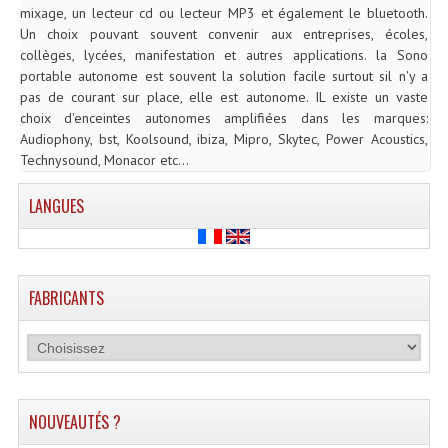
mixage, un lecteur cd ou lecteur MP3 et également le bluetooth.
Système Sans Fil In-Ear Monitoring
Un choix pouvant souvent convenir aux entreprises, écoles,
collèges, lycées, manifestation et autres applications. la Sono
Table Mixages Et Contrôleurs & Consoles
portable autonome est souvent la solution facile surtout sil n'y a
pas de courant sur place, elle est autonome. IL existe un vaste
Tables De Mixage DJ
choix d'enceintes autonomes amplifiées dans les marques:
Audiophony, bst, Koolsound, ibiza, Mipro, Skytec, Power Acoustics,
Controleurs DJ USB / MP3
Technysound, Monacor etc...
Consoles Sono Et Studio
LANGUES
Consoles Numériques
Consoles Amplifiées
FABRICANTS
Lumière
Boules À Facettes
Changeurs De Couleurs
NOUVEAUTÉS ?
Déco Light