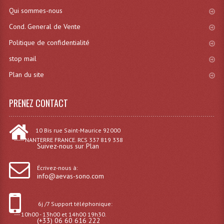
Qui sommes-nous
Lampes Leds
Cond. General de Vente
Lampes PAR
Politique de confidentialité
stop mail
Lampes Théatre
Plan du site
Les Packs Light
PRENEZ CONTACT
Lumières Noire
Lyres
10 Bis rue Saint-Maurice 92000
----- NANTERRE FRANCE. RCS 337 819 338
Panneaux, Piste Danse À Leds
Suivez-nous sur Plan
Petit Effets Lumineux
Écrivez-nous à:
info@aevas-sono.com
Projecteur De Gobo
6j /7 Support téléphonique:
Projecteur Extérieur Multifaisceaux
--- 10h00 - 13h00 et 14h00 19h30.
(+33) 06 60 616 222