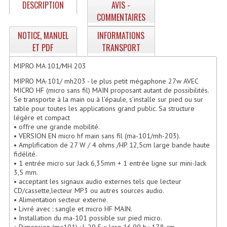
DESCRIPTION
AVIS -
Enceintes Hifi
COMMENTAIRES
Enceintes Monitoring
NOTICE, MANUEL
INFORMATIONS
ET PDF
TRANSPORT
Filtres Actifs, Correcteurs
MIPRO MA 101/MH 203
Haut-Parleurs Moteurs Tweeters Filtres
MIPRO MA-101/ mh203 - le plus petit mégaphone 27w AVEC
MICRO HF (micro sans fil) MAIN proposant autant de possibilités.
Haut Parleurs Sono
Se transporte à la main ou à l’épaule, s’installe sur pied ou sur
table pour toutes les applications grand public. Sa structure
Filtres Passifs
légère et compact
• offre une grande mobilité.
Haut-Parleurs Amplis Guitare
• VERSION EN micro hf main sans fil (ma-101/mh-203).
• Amplification de 27 W / 4 ohms /HP 12,5cm large bande haute
Moteurs Pavillons Pour Enceinte
fidélité.
• 1 entrée micro sur Jack 6,35mm + 1 entrée ligne sur mini-Jack
3,5 mm.
Tweeters Pour Enceintes
• acceptant les signaux audio externes tels que lecteur
CD/cassette,lecteur MP3 ou autres sources audio.
Lecteurs Audio & Sources
• Alimentation secteur externe.
• Livré avec : sangle et micro HF MAIN.
Platines Disque Vinyles
• Installation du ma-101 possible sur pied micro.