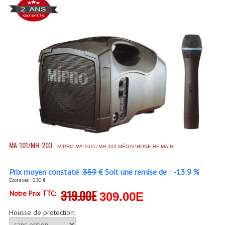
Accessoires Enceintes
Accessoires Micro, Pieds De Régie
Cellule (s)
Diamants
Pieds D'enceintes
Selecteurs Audio Vidéo
Amplificateurs
MA-101/MH-203
MIPRO MA-101C MH 203 MÉGAPHONE HF MAIN
Amplificateurs Multi-Canaux
Casques Stéréo
Prix moyen constaté :
359
€ Soit une remise de :
-13.9 %
Ecotaxes : 0.30 €
Compresseurs , Limiteurs , Noise Gate
319.00E
Notre Prix TTC:
309.00E
Egaliseur Egaliseurs
Housse de protection: