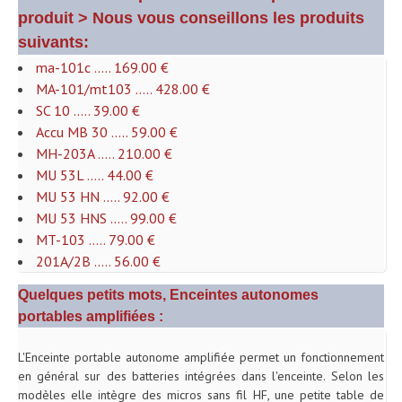
produit > Nous vous conseillons les produits
Microphones Scène Et Studio
suivants:
Microphones Filaires
ma-101c ..... 169.00 €
MA-101/mt103 ..... 428.00 €
Micro Sans Fil HF VHF 200MHZ
SC 10 ..... 39.00 €
Accu MB 30 ..... 59.00 €
Micro Sans Fil HF UHF 800MHZ
MH-203A ..... 210.00 €
Micros De Studio
MU 53L ..... 44.00 €
MU 53 HN ..... 92.00 €
Microphones De Surface
MU 53 HNS ..... 99.00 €
MT-103 ..... 79.00 €
Multi-Effets, Reverbes Etc...
201A/2B ..... 56.00 €
Peripheriques Traitements Et Accessoires
Quelques petits mots, Enceintes autonomes
Portes Voix Mégaphones
portables amplifiées :
Pupitre Pour Discours
L'Enceinte portable autonome amplifiée permet un fonctionnement
en général sur des batteries intégrées dans l'enceinte. Selon les
Samplers, Échantillonneurs
modèles elle intègre des micros sans fil HF, une petite table de