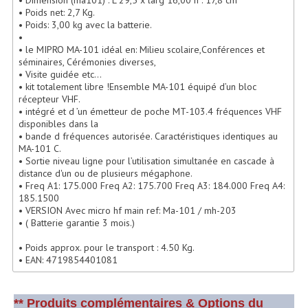
• Dimension (ma101) : L 29,5 x larg 16,00 h : 17,8 cm
• Poids net: 2,7 Kg.
Lecteurs Cd À Plats
• Poids: 3,00 kg avec la batterie.
•
Lecteurs Cd À Plats Lecteur MP3
• le MIPRO MA-101 idéal en: Milieu scolaire,Conférences et
séminaires, Cérémonies diverses,
Lecteurs Double Cd Mixage Intégrée
• Visite guidée etc...
• kit totalement libre !Ensemble MA-101 équipé d’un bloc
Lecteurs Double Cd MP3
récepteur VHF.
• intégré et d ’un émetteur de poche MT-103.4 fréquences VHF
disponibles dans la
Lecteurs Lasers Simple Et Mp3 (rack 19")
• bande d fréquences autorisée. Caractéristiques identiques au
MA-101 C.
Minidisc
• Sortie niveau ligne pour l’utilisation simultanée en cascade à
distance d'un ou de plusieurs mégaphone.
Digital Package Et Logiciel
• Freq A1: 175.000 Freq A2: 175.700 Freq A3: 184.000 Freq A4:
185.1500
• VERSION Avec micro hf main ref: Ma-101 / mh-203
Enregistreur Numérique
• ( Batterie garantie 3 mois.)
Platines Dvd Pour Dj
• Poids approx. pour le transport : 4.50 Kg.
• EAN: 4719854401081
Platines Cassettes
Limiteur De Niveau Sonore
** Produits complémentaires & Options du