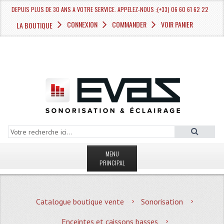
DEPUIS PLUS DE 30 ANS A VOTRE SERVICE. APPELEZ-NOUS :(+33) 06 60 61 62 22
CONNEXION
COMMANDER
VOIR PANIER
LA BOUTIQUE
MENU
PRINCIPAL
LA BOUTIQUE VENTE
Catalogue boutique vente
Sonorisation
MAGASIN
Enceintes et caissons basses