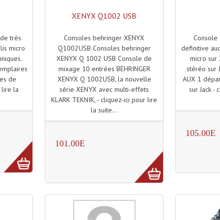
XENYX Q1002 USB
Consoles behringer XENYX
Console
de très
Q1002USB Consoles behringer
definitive au
lis micro
XENYX Q 1002 USB Console de
micro sur
nniques.
mixage 10 entrées BEHRINGER
stéréo sur
xemplaires
XENYX Q 1002USB, la nouvelle
AUX 1 dépar
les de
série XENYX avec multi-effets
sur Jack - 
lire la
KLARK TEKNIK, - cliquez-ici pour lire
la suite...
105.00E
101.00E