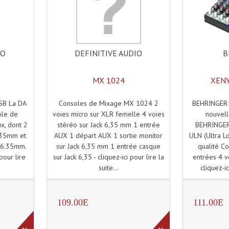
DEFINITIVE AUDIO
B
IO
MX 1024
XENY
Consoles de Mixage MX 1024 2
BEHRINGER
USB La DA
voies micro sur XLR femelle 4 voies
nouvel
ole de
stéréo sur Jack 6,35 mm 1 entrée
BEHRINGER
x, dont 2
AUX 1 départ AUX 1 sortie monitor
ULN (Ultra L
.35mm et
sur Jack 6,35 mm 1 entrée casque
qualité C
k 6.35mm.
sur Jack 6,35 - cliquez-ici pour lire la
entrées 4 v
pour lire
suite...
cliquez-ic
109.00E
111.00E