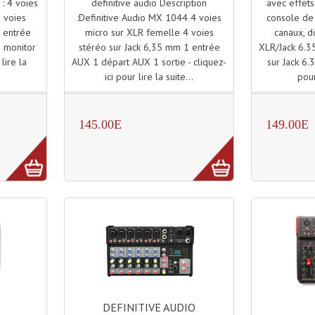
definitive audio Description
avec effet
 : 4 voies
:Definitive Audio MX 1044 4 voies
console de
 voies
micro sur XLR femelle 4 voies
canaux, 
 entrée
stéréo sur Jack 6,35 mm 1 entrée
XLR/Jack 6.3
e monitor
AUX 1 départ AUX 1 sortie - cliquez-
sur Jack 6.
 lire la
ici pour lire la suite...
pour
145.00E
149.00E
DEFINITIVE AUDIO