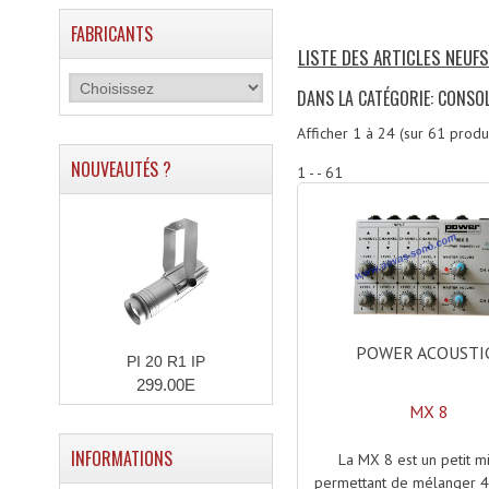
FABRICANTS
LISTE DES ARTICLES NEUF
DANS LA CATÉGORIE: CONSO
Afficher
1
à
24
(sur
61
produi
NOUVEAUTÉS ?
1 - - 61
POWER ACOUSTI
PI 20 R1 IP
299.00E
MX 8
INFORMATIONS
La MX 8 est un petit m
permettant de mélanger 4