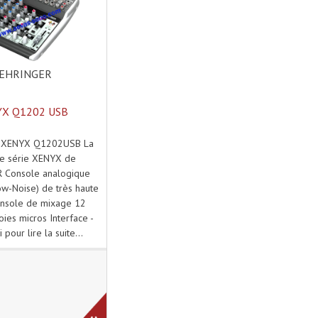
EHRINGER
X Q1202 USB
 XENYX Q1202USB La
le série XENYX de
 Console analogique
ow-Noise) de très haute
onsole de mixage 12
oies micros Interface -
i pour lire la suite...