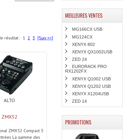
MEILLEURES VENTES
MG166CX USB
MG124CX
e résultat :
1
2
3
[Suiv >>]
XENYX 802
XENYX QX1002USB
ZED 24
EURORACK PRO
RX1202FX
XENYX Q1002 USB
XENYX Q1202 USB
XENYX X1204USB
ALTO
ZED 14
ZMX52
PROMOTIONS
sional ZMX52 Compact 5
entrées La gamme des