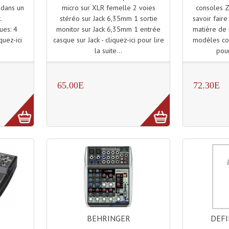
micro sur XLR femelle 2 voies
consoles Z
 dans un
stéréo sur Jack 6,35mm 1 sortie
savoir faire
t.
monitor sur Jack 6,35mm 1 entrée
matière de 
ues: 4
casque sur Jack - cliquez-ici pour lire
modèles com
quez-ici
la suite...
pour
.
65.00E
72.30E
BEHRINGER
DEFI