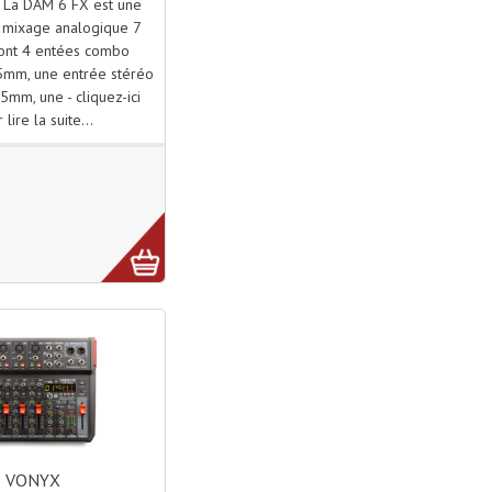
s La DAM 6 FX est une
 mixage analogique 7
dont 4 entées combo
5mm, une entrée stéréo
35mm, une - cliquez-ici
 lire la suite...
VONYX