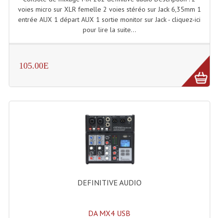
voies micro sur XLR femelle 2 voies stéréo sur Jack 6,35mm 1
Effets LASERS
entrée AUX 1 départ AUX 1 sortie monitor sur Jack - cliquez-ici
pour lire la suite...
Laser Multi-Points
Lasers (Effets Volumetriques)
105.00E
Lasers D'extérieur Multi-Points
Effets Lumineux À Leds
Effets Lumineux, Centre De Piste
Effets Lumineux, Effets Disco
Electronique Commande Light
Blocs De Puissance
DEFINITIVE AUDIO
Chenillards Modulateurs
DA MX4 USB
Consoles Éclairage DMX