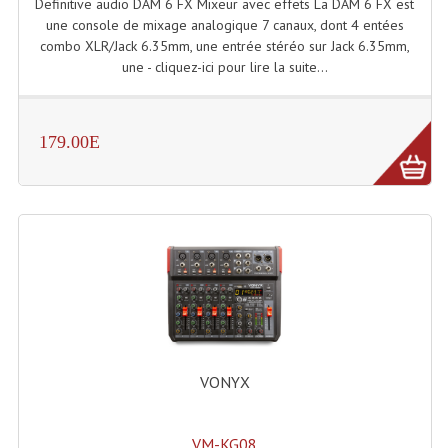
Definitive audio DAM 6 FX Mixeur avec effets La DAM 6 FX est
une console de mixage analogique 7 canaux, dont 4 entées
Machines À Brouillard
combo XLR/Jack 6.35mm, une entrée stéréo sur Jack 6.35mm,
une - cliquez-ici pour lire la suite...
Lanceur De Flammes Et Cartouche De Gaz
Machine À Etincelles Froides
179.00E
Machines & Canon À Confettis
Machines À Bulles
Machines À Effet Brouillard
Machines À Fumée Lourde
Machines À Mousse, Neige, Liquides
Liquide À Brouillard
VONYX
Liquide À Bulles
VM-KG08
Liquide À Neige