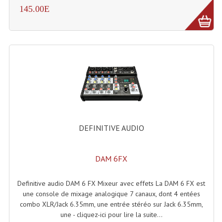
145.00E
Grill Auto-Porté
Monotubes Et Angles 50mm
Pendrillon Et Ossature
Pieds De Levage
Ponts - Portiques
Praticable Et Accessoires
DEFINITIVE AUDIO
Structure Echelle 290 Asd
Structure Et Angles Quatro Deco
DAM 6FX
Structures
Definitive audio DAM 6 FX Mixeur avec effets La DAM 6 FX est
une console de mixage analogique 7 canaux, dont 4 entées
Structures Carrées
combo XLR/Jack 6.35mm, une entrée stéréo sur Jack 6.35mm,
une - cliquez-ici pour lire la suite...
Structures, Angles Sd150