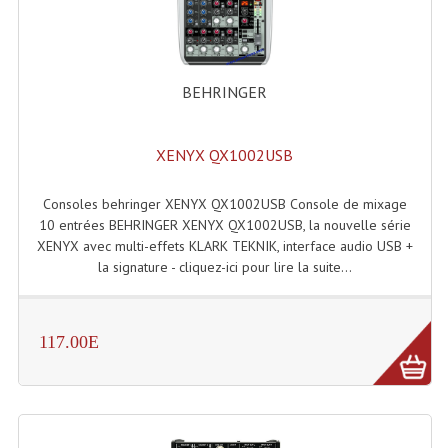
Connectiques, Prises Etc...
Adaptateurs Audio
BEHRINGER
Divers Bricolage
Divers Bricolage
XENYX QX1002USB
Haut-Parleurs Origine Sav
Consoles behringer XENYX QX1002USB Console de mixage
Membrannes De Haut Parleurs
10 entrées BEHRINGER XENYX QX1002USB, la nouvelle série
XENYX avec multi-effets KLARK TEKNIK, interface audio USB +
Pieces Détachées Sav
la signature - cliquez-ici pour lire la suite...
Public-Adress
117.00E
Accessoires Public-Adress L100V
Amplificateurs (L 100v)
Enceintes Encastrables Ligne 100V 4-8 Ohm