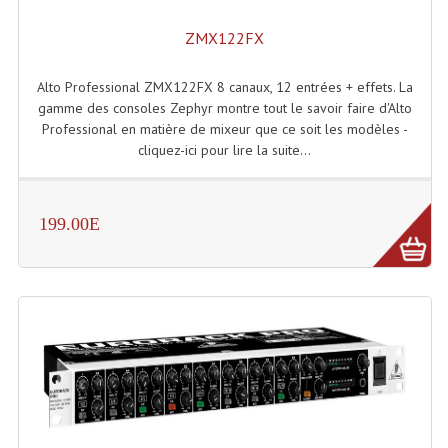
LISTE DU MATERIEL D'OCCASION
ZMX122FX
PLAN ACCES, LES HORAIRES
CRÉER UN COMPTE
Alto Professional ZMX122FX 8 canaux, 12 entrées + effets. La
gamme des consoles Zephyr montre tout le savoir faire d'Alto
Professional en matière de mixeur que ce soit les modèles -
cliquez-ici pour lire la suite...
199.00E