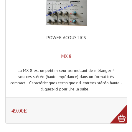
Accessoires Enceintes
Accessoires Micro, Pieds De Régie
Cellule (s)
POWER ACOUSTICS
Diamants
Pieds D'enceintes
MX 8
Selecteurs Audio Vidéo
La MX 8 est un petit mixeur permettant de mélanger 4
Amplificateurs
sources stéréo (haute impédance) dans un format très
compact. Caractéristiques techniques: 4 entrées stéréo haute -
Amplificateurs Multi-Canaux
cliquez-ici pour lire la suite...
Casques Stéréo
49.00E
Compresseurs , Limiteurs , Noise Gate
Egaliseur Egaliseurs