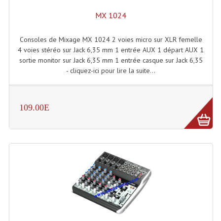
MX 1024
Lampes Leds
Consoles de Mixage MX 1024 2 voies micro sur XLR femelle
Lampes PAR
4 voies stéréo sur Jack 6,35 mm 1 entrée AUX 1 départ AUX 1
sortie monitor sur Jack 6,35 mm 1 entrée casque sur Jack 6,35
Lampes Théatre
- cliquez-ici pour lire la suite...
Les Packs Light
Lumières Noire
109.00E
Lyres
Panneaux, Piste Danse À Leds
Petit Effets Lumineux
Projecteur De Gobo
Projecteur Extérieur Multifaisceaux