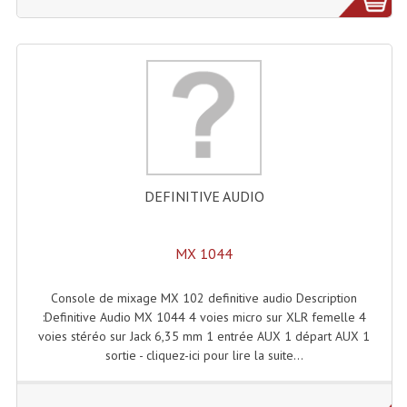
Angles Structure SC150
Angles Structure SD250
Angles Structure TRIO290
Angles Structure Triodéco
Angles Trio Steel Acier
DEFINITIVE AUDIO
Cercle Monotube
Cercle Struct Carrée 290
MX 1044
Cercle Struct SCC Carre
Console de mixage MX 102 definitive audio Description
:Definitive Audio MX 1044 4 voies micro sur XLR femelle 4
Cercle Struct Triangulaire290
voies stéréo sur Jack 6,35 mm 1 entrée AUX 1 départ AUX 1
sortie - cliquez-ici pour lire la suite...
Crochets Et Accessoires
Embases Pour Structure