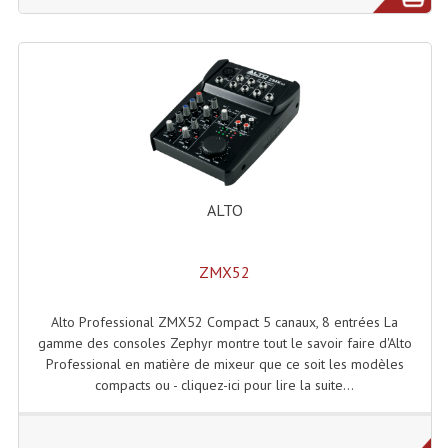
Enceintes Hifi
Enceintes Monitoring
Filtres Actifs, Correcteurs
Haut-Parleurs Moteurs Tweeters Filtres
Haut Parleurs Sono
ALTO
Filtres Passifs
Haut-Parleurs Amplis Guitare
ZMX52
Moteurs Pavillons Pour Enceinte
Alto Professional ZMX52 Compact 5 canaux, 8 entrées La
gamme des consoles Zephyr montre tout le savoir faire d'Alto
Tweeters Pour Enceintes
Professional en matière de mixeur que ce soit les modèles
compacts ou - cliquez-ici pour lire la suite...
Lecteurs Audio & Sources
Platines Disque Vinyles