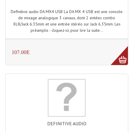
Dispatches
Definitive audio DA MX4 USB La DA MX 4 USB est une console
de mixage analogique 3 canaux, dont 2 entées combo
Filtres Et Divers
XLR/Jack 6.35mm et une entrée stéréo sur Jack 6.35mm. Les
préamplis - cliquez-ici pour lire la suite...
Flexibles Lumineux Leds
Guirlandes Lumineuse
107.00E
Gyrophares À Leds
Lampes Ampoules
Ampoules - Tubes Lumière Noire Black Gun
Lampes À Décharges
Lampes De Couleurs
Lampes Dichroique
DEFINITIVE AUDIO
Lampes Halogenes Divers