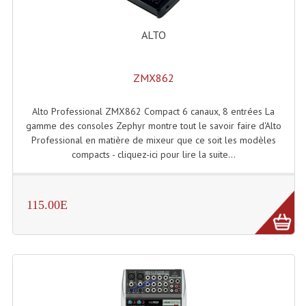
Projecteurs Poursuite
Projecteurs Théatre: Plan Convexe Fresnel
ALTO
Rampe De Spots
ZMX862
Scanners
Alto Professional ZMX862 Compact 6 canaux, 8 entrées La
Stroboscopes
gamme des consoles Zephyr montre tout le savoir faire d'Alto
Professional en matière de mixeur que ce soit les modèles
Câbles, Connectiques.
compacts - cliquez-ici pour lire la suite...
Câblage Electrique
Câble Rallonge DMX512 MIDI
115.00E
Câbles Module, Cables Audio
Câble Multi-Paires Audio
Câbles Enceintes