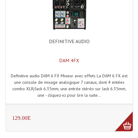
Enceintes Murales (Ligne 100V 16 - 8 Ohm)
Hp À Chambre De Compression
Lecteurs Mp3 Et CDs Sources
DEFINITIVE AUDIO
Microphone PA & Micro Pupitre
Projecteurs De Son
DAM 4FX
Sono: Conférences Securité Visite Guidée
Definitive audio DAM 6 FX Mixeur avec effets La DAM 6 FX est
Système D'audio Guide
une console de mixage analogique 7 canaux, dont 4 entées
combo XLR/Jack 6.35mm, une entrée stéréo sur Jack 6.35mm,
Système D'interprétation Simultanée
une - cliquez-ici pour lire la suite...
Système De Conférence
129.00E
Système Visite Guidée
Sonorisation Securité EN-54