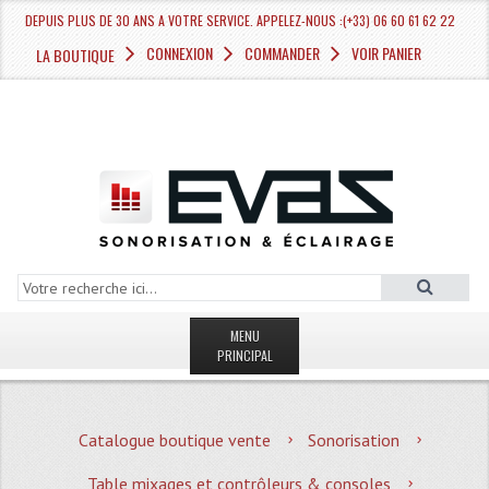
DEPUIS PLUS DE 30 ANS A VOTRE SERVICE. APPELEZ-NOUS :(+33) 06 60 61 62 22
CONNEXION
COMMANDER
VOIR PANIER
LA BOUTIQUE
MENU
PRINCIPAL
LA BOUTIQUE VENTE
Catalogue boutique vente
Sonorisation
MAGASIN
Table mixages et contrôleurs & consoles