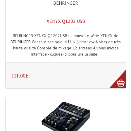
Projecteur Led Sur Batterie
BEHRINGER
Projecteurs À Leds D'extérieurs
XENYX Q1202 USB
Projecteurs Barres De Leds
BEHRINGER XENYX Q1202USB La nouvelle série XENYX de
Projecteurs Déco À Leds
BEHRINGER Console analogique ULN (Ultra Low-Noise) de très
haute qualité Console de mixage 12 entrées 4 voies micros
Projecteurs Leds
Interface - cliquez-ici pour lire la suite...
Projecteurs Plafonniers Et Encastrés
Projecteurs Théâtre Led
111.00E
Projecteurs Traditionnels
Projecteurs Cycliodes
Projecteurs Découpes
Projecteurs Par : 16 À 64 Et Autres