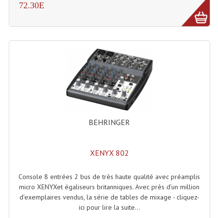
72.30E
Lecteurs Cd À Plats
Lecteurs Cd À Plats Lecteur MP3
Lecteurs Double Cd Mixage Intégrée
Lecteurs Double Cd MP3
Lecteurs Lasers Simple Et Mp3 (rack 19")
Minidisc
BEHRINGER
Digital Package Et Logiciel
Enregistreur Numérique
XENYX 802
Platines Dvd Pour Dj
Console 8 entrées 2 bus de très haute qualité avec préamplis
micro XENYXet égaliseurs britanniques. Avec près d’un million
Platines Cassettes
d’exemplaires vendus, la série de tables de mixage - cliquez-
ici pour lire la suite...
Limiteur De Niveau Sonore