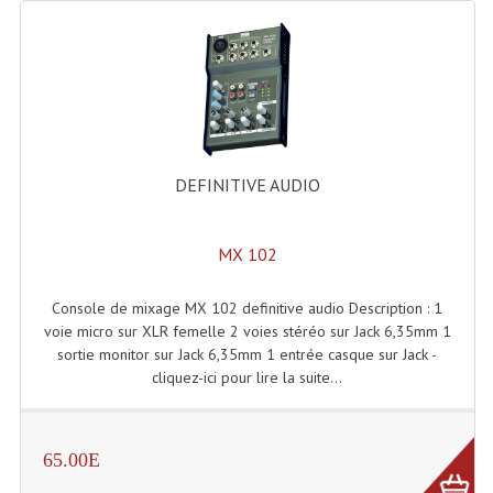
Enceintes Et Caissons Basses
Packs Sono
Enceintes Amplifiées Actives
Enceintes, Système Amplifiés
DEFINITIVE AUDIO
Enceintes Passives Sono
Retours De Scène
MX 102
Caisson De Basse Amplifié
Console de mixage MX 102 definitive audio Description : 1
Caissons De Basses
voie micro sur XLR femelle 2 voies stéréo sur Jack 6,35mm 1
sortie monitor sur Jack 6,35mm 1 entrée casque sur Jack -
Enceinte Nomade Bluetooth
cliquez-ici pour lire la suite...
Enceintes (Ecoutes De Studio)
65.00E
Enceintes Autonomes Portables Amplifiées