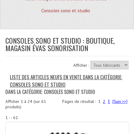
Quoi De Neuf?
Consoles sono et studio
Promotions
Plan Acces, Horaires.
CONSOLES SONO ET STUDIO : BOUTIQUE,
Location De Matériel
MAGASIN ÉVAS SONORISATION
Le Matériel D´occasion
Recherche Avancée
Afficher :
Recevoir Nos Promotions
LISTE DES ARTICLES NEUFS EN VENTE DANS LA CATÉGORIE:
CONSOLES SONO ET STUDIO
Faire Votre Devis
DANS LA CATÉGORIE: CONSOLES SONO ET STUDIO
CATÉGORIES
Afficher
1
à
24
(sur
61
Pages de résultat :
1
2
3
[Suiv >>]
produits)
Sonorisation
1 - - 61
Accessoires Pieds Cellules Diamants