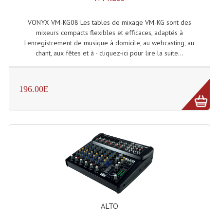
Liquides À Fumée
VONYX VM-KG08 Les tables de mixage VM-KG sont des
mixeurs compacts flexibles et efficaces, adaptés à
Liquides À Mousse
l'enregistrement de musique à domicile, au webcasting, au
chant, aux fêtes et à - cliquez-ici pour lire la suite...
Nos Occasions Et Stock B
Les Occasions
196.00E
Notre Stock B
Karaoké Materiel Lecteur Etc...
Matériel Karaoké
Disque DVD
Disque LD (30 Cm.)
TARIF ET CATALOGUE DE LOCATION
ALTO