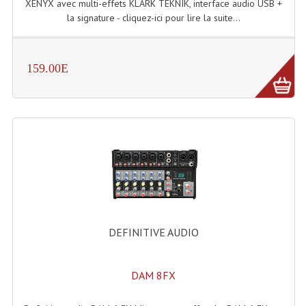
XENYX avec multi-effets KLARK TEKNIK, interface audio USB +
la signature - cliquez-ici pour lire la suite...
Rack 19" PRO Betonex
Rack 19" Standard Betonex
159.00E
Sac Trolley De Transport
Sacs & Housses De Transport
Valises Pour Clavier
Rack 19 Pouces Multiplis
Accessoires Flight-Case Coins Roulettes
Rack 19" STYLE VSR (capot En L)
DEFINITIVE AUDIO
Machines À Effets Fumées, Mousses, Liquid
DAM 8FX
Machines À Fumées
Effets Projection Et Jet De CO2