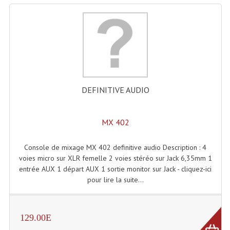
Système Boucle Magnétique
Structures, Pieds, Ponts...
Angle AG20 Structure Contest
Angle AG29 Structure Contest
DEFINITIVE AUDIO
Angle DECO22Q Structure Contest
Angle DECOTRI Structure Contest
MX 402
Angle DUO Structure Contest
Console de mixage MX 402 definitive audio Description : 4
voies micro sur XLR femelle 2 voies stéréo sur Jack 6,35mm 1
Angles Structure ASD SX290
entrée AUX 1 départ AUX 1 sortie monitor sur Jack - cliquez-ici
pour lire la suite...
Angles Structure ASD SZ 290
Angles Structure Duo290
129.00E
Angles Structure QUATRO290