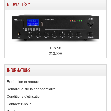
NOUVEAUTÉS ?
Microphones Scène Et Studio
Microphones Filaires
Micro Sans Fil HF VHF 200MHZ
Micro Sans Fil HF UHF 800MHZ
Micros De Studio
PPA 50
210.00E
Microphones De Surface
Multi-Effets, Reverbes Etc...
INFORMATIONS
Peripheriques Traitements Et Accessoires
Expédition et retours
Portes Voix Mégaphones
Remarque sur la confidentialité
Conditions d'utilisation
Pupitre Pour Discours
Contactez-nous
Samplers, Échantillonneurs