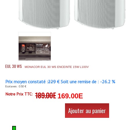
Accessoires Enceintes
Accessoires Micro, Pieds De Régie
Cellule (s)
Diamants
Pieds D'enceintes
Selecteurs Audio Vidéo
EUL 30 WS
MONACOR EUL 30 WS ENCEINTE 15W L100V
Amplificateurs
Prix moyen constaté :
229
€ Soit une remise de :
-26.2 %
Amplificateurs Multi-Canaux
Ecotaxes : 0.50 €
189.00E
Notre Prix TTC:
169.00E
Casques Stéréo
Ajouter au panier
Compresseurs , Limiteurs , Noise Gate
Egaliseur Egaliseurs