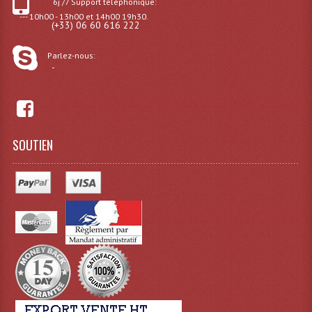
6j /7 Support téléphonique:
--- 10h00 - 13h00 et 14h00 19h30.
(+33) 06 60 616 222
Dispatches
Filtres Et Divers
Parlez-nous:
-
Flexibles Lumineux Leds
Guirlandes Lumineuse
Gyrophares À Leds
SOUTIEN
Lampes Ampoules
Ampoules - Tubes Lumière Noire Black Gun
Lampes À Décharges
Lampes De Couleurs
Lampes Dichroique
Lampes Halogenes Divers