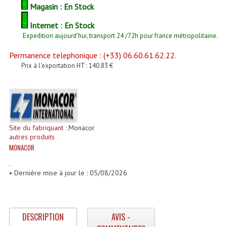
Enceintes Et Caissons Basses
Magasin : En Stock
Internet : En Stock
Packs Sono
Expedition aujourd'hui, transport 24 /72h pour france métropolitaine.
Enceintes Amplifiées Actives
Permanence telephonique : (+33) 06.60.61.62.22.
Prix à l'exportation HT : 140.83 €
Enceintes, Système Amplifiés
Enceintes Passives Sono
Retours De Scène
Site du fabriquant :
Monacor
Caisson De Basse Amplifié
autres produits
MONACOR
Caissons De Basses
.
Enceinte Nomade Bluetooth
• Dernière mise à jour le : 05/08/2026
Enceintes (Ecoutes De Studio)
Enceintes Autonomes Portables Amplifiées
DESCRIPTION
AVIS -