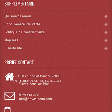
SUPPLÉMENTAIRE
Effets LASERS
Qui sommes-nous
Laser Multi-Points
Cond. General de Vente
Lasers (Effets Volumetriques)
Politique de confidentialité
Lasers D'extérieur Multi-Points
stop mail
Plan du site
Effets Lumineux À Leds
Effets Lumineux, Centre De Piste
PRENEZ CONTACT
Effets Lumineux, Effets Disco
10 Bis rue Saint-Maurice 92000
Electronique Commande Light
----- NANTERRE FRANCE. RCS 337 819 338
Suivez-nous sur Plan
Blocs De Puissance
Écrivez-nous à:
info@aevas-sono.com
Chenillards Modulateurs
Consoles Éclairage DMX