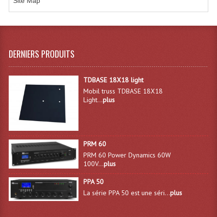
Site Map
Système Sans Fil In-Ear Monitoring
Table Mixages Et Contrôleurs & Consoles
DERNIERS PRODUITS
Tables De Mixage DJ
Controleurs DJ USB / MP3
TDBASE 18X18 light
Mobil truss TDBASE 18X18
Consoles Sono Et Studio
Light...
plus
Consoles Numériques
Consoles Amplifiées
PRM 60
Lumière
PRM 60 Power Dynamics 60W
100V...
plus
Boules À Facettes
PPA 50
La série PPA 50 est une séri...
plus
Changeurs De Couleurs
Déco Light