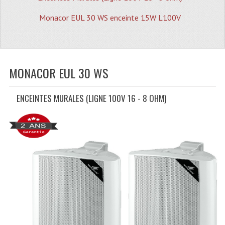
Quoi De Neuf?
Monacor EUL 30 WS enceinte 15W L100V
Promotions
Plan Acces, Horaires.
Location De Matériel
MONACOR EUL 30 WS
Le Matériel D´occasion
ENCEINTES MURALES (LIGNE 100V 16 - 8 OHM)
Recherche Avancée
Recevoir Nos Promotions
Faire Votre Devis
CATÉGORIES
Sonorisation
Accessoires Pieds Cellules Diamants