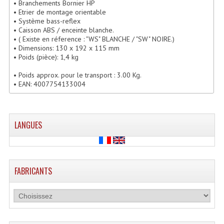
• Branchements Bornier HP
Lecteurs Cd À Plats
• Etrier de montage orientable
• Système bass-reflex
• Caisson ABS / enceinte blanche.
Lecteurs Cd À Plats Lecteur MP3
• ( Existe en réference : "WS" BLANCHE / "SW" NOIRE.)
• Dimensions: 130 x 192 x 115 mm
Lecteurs Double Cd Mixage Intégrée
• Poids (pièce): 1,4 kg
Lecteurs Double Cd MP3
• Poids approx. pour le transport : 3.00 Kg.
• EAN: 4007754133004
Lecteurs Lasers Simple Et Mp3 (rack 19")
Minidisc
LANGUES
Digital Package Et Logiciel
Enregistreur Numérique
FABRICANTS
Platines Dvd Pour Dj
Platines Cassettes
Limiteur De Niveau Sonore