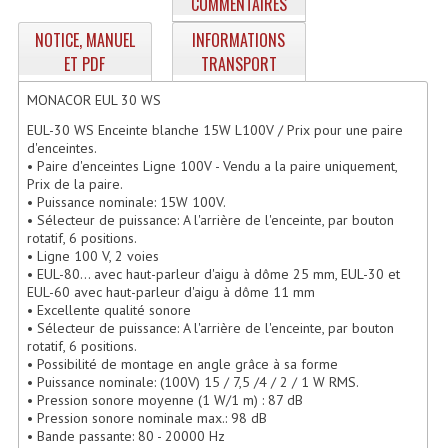
COMMENTAIRES
Enceintes Hifi
NOTICE, MANUEL
INFORMATIONS
Enceintes Monitoring
ET PDF
TRANSPORT
Filtres Actifs, Correcteurs
MONACOR EUL 30 WS
EUL-30 WS Enceinte blanche 15W L100V / Prix pour une paire
Haut-Parleurs Moteurs Tweeters Filtres
d'enceintes.
• Paire d'enceintes Ligne 100V - Vendu a la paire uniquement,
Haut Parleurs Sono
Prix de la paire.
• Puissance nominale: 15W 100V.
• Sélecteur de puissance: A l'arrière de l'enceinte, par bouton
Filtres Passifs
rotatif, 6 positions.
• Ligne 100 V, 2 voies
Haut-Parleurs Amplis Guitare
• EUL-80... avec haut-parleur d'aigu à dôme 25 mm, EUL-30 et
EUL-60 avec haut-parleur d'aigu à dôme 11 mm
Moteurs Pavillons Pour Enceinte
• Excellente qualité sonore
• Sélecteur de puissance: A l'arrière de l'enceinte, par bouton
Tweeters Pour Enceintes
rotatif, 6 positions.
• Possibilité de montage en angle grâce à sa forme
• Puissance nominale: (100V) 15 / 7,5 /4 / 2 / 1 W RMS.
Lecteurs Audio & Sources
• Pression sonore moyenne (1 W/1 m) : 87 dB
• Pression sonore nominale max.: 98 dB
Platines Disque Vinyles
• Bande passante: 80 - 20000 Hz