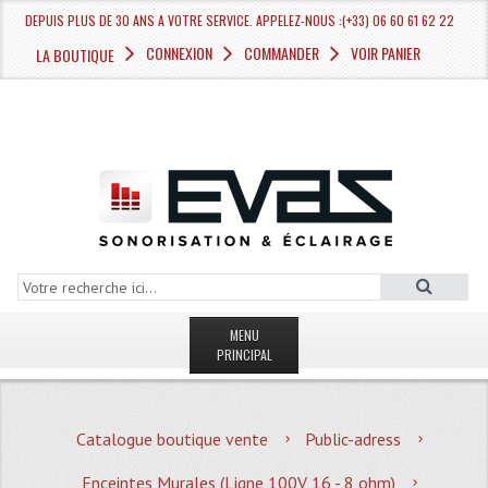
DEPUIS PLUS DE 30 ANS A VOTRE SERVICE. APPELEZ-NOUS :(+33) 06 60 61 62 22
CONNEXION
COMMANDER
VOIR PANIER
LA BOUTIQUE
MENU
PRINCIPAL
LA BOUTIQUE VENTE
Catalogue boutique vente
Public-adress
MAGASIN
Enceintes Murales (Ligne 100V 16 - 8 ohm)