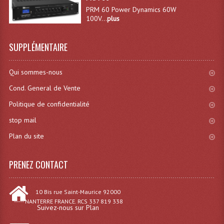
PRM 60 Power Dynamics 60W
Système Sans Fil In-Ear Monitoring
100V...
plus
Table Mixages Et Contrôleurs & Consoles
SUPPLÉMENTAIRE
Tables De Mixage DJ
Qui sommes-nous
Controleurs DJ USB / MP3
Cond. General de Vente
Consoles Sono Et Studio
Politique de confidentialité
Consoles Numériques
stop mail
Plan du site
Consoles Amplifiées
Lumière
PRENEZ CONTACT
Boules À Facettes
10 Bis rue Saint-Maurice 92000
Changeurs De Couleurs
----- NANTERRE FRANCE. RCS 337 819 338
Suivez-nous sur Plan
Déco Light