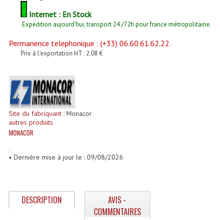
Enceintes Et Caissons Basses
Internet : En Stock
Expedition aujourd'hui, transport 24 /72h pour france métropolitaine.
Packs Sono
Permanence telephonique : (+33) 06.60.61.62.22.
Enceintes Amplifiées Actives
Prix à l'exportation HT : 2.08 €
Enceintes, Système Amplifiés
Enceintes Passives Sono
Retours De Scène
Site du fabriquant :
Monacor
autres produits
Caisson De Basse Amplifié
MONACOR
Caissons De Basses
.
• Dernière mise à jour le : 09/08/2026
Enceinte Nomade Bluetooth
Enceintes (Ecoutes De Studio)
DESCRIPTION
AVIS -
Enceintes Autonomes Portables Amplifiées
COMMENTAIRES