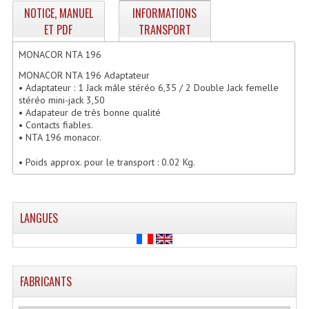
NOTICE, MANUEL
INFORMATIONS
Enceintes Hifi
ET PDF
TRANSPORT
Enceintes Monitoring
MONACOR NTA 196
Filtres Actifs, Correcteurs
MONACOR NTA 196 Adaptateur
• Adaptateur : 1 Jack mâle stéréo 6,35 / 2 Double Jack femelle
Haut-Parleurs Moteurs Tweeters Filtres
stéréo mini-jack 3,50
• Adapateur de très bonne qualité
• Contacts fiables.
Haut Parleurs Sono
• NTA 196 monacor.
Filtres Passifs
• Poids approx. pour le transport : 0.02 Kg.
Haut-Parleurs Amplis Guitare
Moteurs Pavillons Pour Enceinte
LANGUES
Tweeters Pour Enceintes
Lecteurs Audio & Sources
FABRICANTS
Platines Disque Vinyles