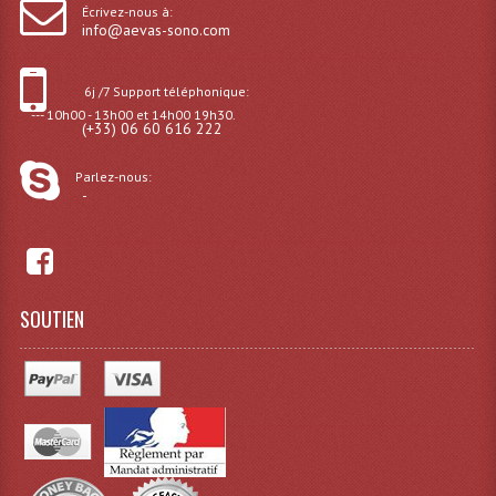
Écrivez-nous à:
info@aevas-sono.com
Effets LASERS
Laser Multi-Points
6j /7 Support téléphonique:
--- 10h00 - 13h00 et 14h00 19h30.
Lasers (Effets Volumetriques)
(+33) 06 60 616 222
Lasers D'extérieur Multi-Points
Parlez-nous:
-
Effets Lumineux À Leds
Effets Lumineux, Centre De Piste
Effets Lumineux, Effets Disco
SOUTIEN
Electronique Commande Light
Blocs De Puissance
Chenillards Modulateurs
Consoles Éclairage DMX