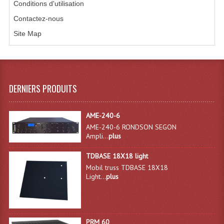
Conditions d'utilisation
Microphones Scène Et Studio
Contactez-nous
Microphones Filaires
Site Map
Micro Sans Fil HF VHF 200MHZ
Micro Sans Fil HF UHF 800MHZ
DERNIERS PRODUITS
Micros De Studio
Microphones De Surface
AME-240-6
AME-240-6 RONDSON SEGON
Multi-Effets, Reverbes Etc...
Ampli...
plus
TDBASE 18X18 light
Peripheriques Traitements Et Accessoires
Mobil truss TDBASE 18X18
Light...
plus
Portes Voix Mégaphones
Pupitre Pour Discours
Samplers, Échantillonneurs
PRM 60