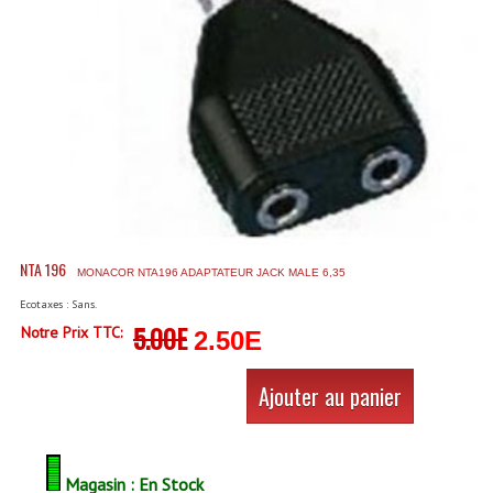
Accessoires Enceintes
Accessoires Micro, Pieds De Régie
Cellule (s)
Diamants
Pieds D'enceintes
Selecteurs Audio Vidéo
NTA 196
MONACOR NTA196 ADAPTATEUR JACK MALE 6,35
Amplificateurs
Ecotaxes : Sans.
Amplificateurs Multi-Canaux
5.00E
Notre Prix TTC:
2.50E
Casques Stéréo
Ajouter au panier
Compresseurs , Limiteurs , Noise Gate
Egaliseur Egaliseurs
Magasin : En Stock