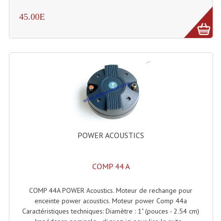
Microphones Scène Et Studio
45.00E
Microphones Filaires
Micro Sans Fil HF VHF 200MHZ
Micro Sans Fil HF UHF 800MHZ
Micros De Studio
Microphones De Surface
Multi-Effets, Reverbes Etc...
POWER ACOUSTICS
Peripheriques Traitements Et Accessoires
COMP 44 A
Portes Voix Mégaphones
COMP 44A POWER Acoustics. Moteur de rechange pour
Pupitre Pour Discours
enceinte power acoustics. Moteur power Comp 44a
Caractéristiques techniques: Diamètre : 1" (pouces - 2.54 cm)
Samplers, Échantillonneurs