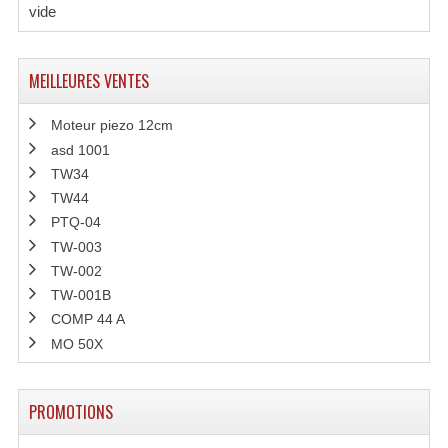
vide
Rack 19" PRO Betonex
Rack 19" Standard Betonex
MEILLEURES VENTES
Sac Trolley De Transport
Moteur piezo 12cm
asd 1001
Sacs & Housses De Transport
TW34
TW44
Valises Pour Clavier
PTQ-04
Rack 19 Pouces Multiplis
TW-003
TW-002
Accessoires Flight-Case Coins Roulettes
TW-001B
COMP 44 A
Rack 19" STYLE VSR (capot En L)
MO 50X
Machines À Effets Fumées, Mousses, Liquid
Machines À Fumées
PROMOTIONS
Effets Projection Et Jet De CO2