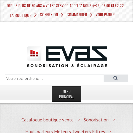
DEPUIS PLUS DE 30 ANS A VOTRE SERVICE. APPELEZ-NOUS :(+33) 06 60 61 62 22
CONNEXION
COMMANDER
VOIR PANIER
LA BOUTIQUE
MENU
PRINCIPAL
LA BOUTIQUE VENTE
Catalogue boutique vente
Sonorisation
MAGASIN
Haut-parleurs Moteurs Tweeters Filtres