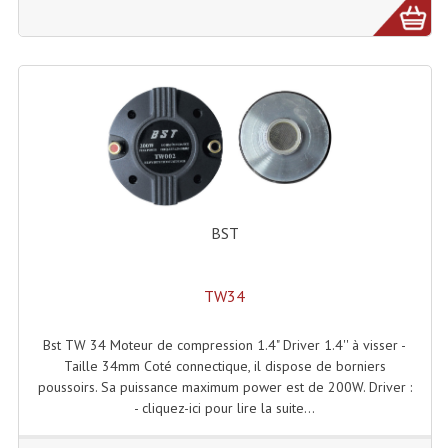
Lecteurs Cd À Plats
Lecteurs Cd À Plats Lecteur MP3
Lecteurs Double Cd Mixage Intégrée
Lecteurs Double Cd MP3
Lecteurs Lasers Simple Et Mp3 (rack 19")
Minidisc
BST
Digital Package Et Logiciel
TW34
Enregistreur Numérique
Bst TW 34 Moteur de compression 1.4" Driver 1.4'' à visser -
Platines Dvd Pour Dj
Taille 34mm Coté connectique, il dispose de borniers
poussoirs. Sa puissance maximum power est de 200W. Driver :
Platines Cassettes
- cliquez-ici pour lire la suite...
Limiteur De Niveau Sonore