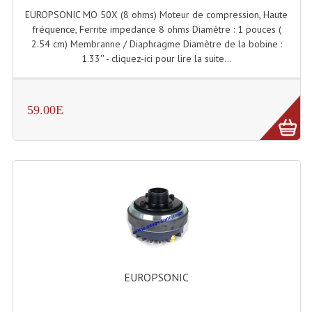
EUROPSONIC MO 50X (8 ohms) Moteur de compression, Haute
Dispatches
fréquence, Ferrite impedance 8 ohms Diamètre : 1 pouces (
2.54 cm) Membranne / Diaphragme Diamètre de la bobine :
Filtres Et Divers
1.33'' - cliquez-ici pour lire la suite...
Flexibles Lumineux Leds
59.00E
Guirlandes Lumineuse
Gyrophares À Leds
Lampes Ampoules
Ampoules - Tubes Lumière Noire Black Gun
Lampes À Décharges
Lampes De Couleurs
EUROPSONIC
Lampes Dichroique
Lampes Halogenes Divers