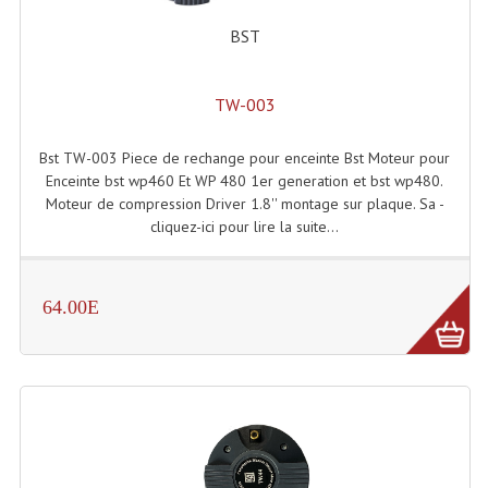
Projecteurs Poursuite
BST
Projecteurs Théatre: Plan Convexe Fresnel
Rampe De Spots
TW-003
Scanners
Bst TW-003 Piece de rechange pour enceinte Bst Moteur pour
Enceinte bst wp460 Et WP 480 1er generation et bst wp480.
Stroboscopes
Moteur de compression Driver 1.8'' montage sur plaque. Sa -
cliquez-ici pour lire la suite...
Câbles, Connectiques.
Câblage Electrique
64.00E
Câble Rallonge DMX512 MIDI
Câbles Module, Cables Audio
Câble Multi-Paires Audio
Câbles Enceintes