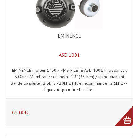
Enceintes Murales (Ligne 100V 16 - 8 Ohm)
Hp À Chambre De Compression
Lecteurs Mp3 Et CDs Sources
EMINENCE
Microphone PA & Micro Pupitre
ASD 1001
Projecteurs De Son
Sono: Conférences Securité Visite Guidée
EMINENCE moteur 1" 50w RMS FILETE ASD 1001 Impédance :
8 Ohms Membrane : diamètre 1.3" (33 mm) / titane diamant
Système D'audio Guide
Bande passante : 2,5kHz - 20kHz Filtre recommandé : 2,5kHz - -
cliquez-ici pour lire la suite...
Système D'interprétation Simultanée
Système De Conférence
65.00E
Système Visite Guidée
Sonorisation Securité EN-54