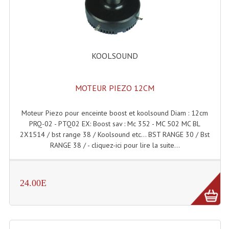
Accessoires Enceintes
Accessoires Micro, Pieds De Régie
Cellule (s)
KOOLSOUND
Diamants
MOTEUR PIEZO 12CM
Pieds D'enceintes
Selecteurs Audio Vidéo
Moteur Piezo pour enceinte boost et koolsound Diam : 12cm
PRQ-02 - PTQ02 EX: Boost sav : Mc 352 - MC 502 MC BL
Amplificateurs
2X1514 / bst range 38 / Koolsound etc... BST RANGE 30 / Bst
RANGE 38 / - cliquez-ici pour lire la suite...
Amplificateurs Multi-Canaux
Casques Stéréo
24.00E
Compresseurs , Limiteurs , Noise Gate
Egaliseur Egaliseurs