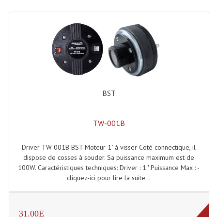
Enceintes Hifi
Enceintes Monitoring
Filtres Actifs, Correcteurs
Haut-Parleurs Moteurs Tweeters Filtres
Haut Parleurs Sono
BST
Filtres Passifs
TW-001B
Haut-Parleurs Amplis Guitare
Driver TW 001B BST Moteur 1" à visser Coté connectique, il
Moteurs Pavillons Pour Enceinte
dispose de cosses à souder. Sa puissance maximum est de
Tweeters Pour Enceintes
100W. Caractéristiques techniques: Driver : 1'' Puissance Max : -
cliquez-ici pour lire la suite...
Lecteurs Audio & Sources
Platines Disque Vinyles
31.00E