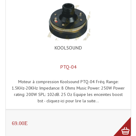
Système Boucle Magnétique
Structures, Pieds, Ponts...
Angle AG20 Structure Contest
Angle AG29 Structure Contest
KOOLSOUND
Angle DECO22Q Structure Contest
PTQ-04
Angle DECOTRI Structure Contest
Angle DUO Structure Contest
Moteur à compression Koolsound PTQ-04 Fréq. Range:
1.5KHz-20KHz Impedance: 8 Ohms Music Power: 250W Power
Angles Structure ASD SX290
rating: 200W SPL: 102dB. 25 Oz Equipe les enceintes boost
bst - cliquez-ici pour lire la suite...
Angles Structure ASD SZ 290
Angles Structure Duo290
69.00E
Angles Structure QUATRO290