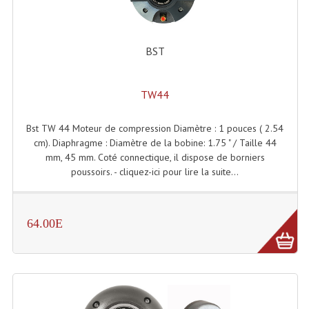
Connectiques, Prises Etc...
Adaptateurs Audio
BST
Divers Bricolage
TW44
Divers Bricolage
Haut-Parleurs Origine Sav
Bst TW 44 Moteur de compression Diamètre : 1 pouces ( 2.54
cm). Diaphragme : Diamètre de la bobine: 1.75 " / Taille 44
Membrannes De Haut Parleurs
mm, 45 mm. Coté connectique, il dispose de borniers
poussoirs. - cliquez-ici pour lire la suite...
Pieces Détachées Sav
Public-Adress
64.00E
Accessoires Public-Adress L100V
Amplificateurs (L 100v)
Enceintes Encastrables Ligne 100V 4-8 Ohm