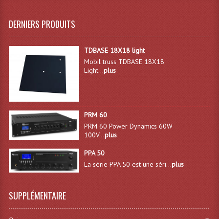
Liquides À Fumée
DERNIERS PRODUITS
Liquides À Mousse
TDBASE 18X18 light
Nos Occasions Et Stock B
Mobil truss TDBASE 18X18
Light...
plus
Les Occasions
Notre Stock B
PRM 60
Karaoké Materiel Lecteur Etc...
PRM 60 Power Dynamics 60W
100V...
plus
Matériel Karaoké
PPA 50
Disque DVD
La série PPA 50 est une séri...
plus
Disque LD (30 Cm.)
SUPPLÉMENTAIRE
TARIF ET CATALOGUE DE LOCATION