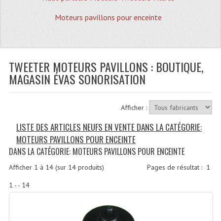
Quoi De Neuf?
Moteurs pavillons pour enceinte
Promotions
Plan Acces, Horaires.
TWEETER MOTEURS PAVILLONS : BOUTIQUE,
Location De Matériel
MAGASIN ÉVAS SONORISATION
Le Matériel D´occasion
Recherche Avancée
Afficher :
Recevoir Nos Promotions
LISTE DES ARTICLES NEUFS EN VENTE DANS LA CATÉGORIE:
MOTEURS PAVILLONS POUR ENCEINTE
Faire Votre Devis
DANS LA CATÉGORIE: MOTEURS PAVILLONS POUR ENCEINTE
CATÉGORIES
Afficher
1
à
14
(sur
14
produits)
Pages de résultat :
1
Sonorisation
1 - - 14
Accessoires Pieds Cellules Diamants