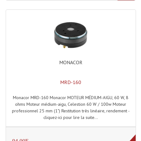
Angles Structure SC150
Angles Structure SD250
Angles Structure TRIO290
Angles Structure Triodéco
Angles Trio Steel Acier
MONACOR
Cercle Monotube
MRD-160
Cercle Struct Carrée 290
Monacor MRD-160 Monacor MOTEUR MÉDIUM-AIGU, 60 W, 8
Cercle Struct SCC Carre
ohms Moteur médium-aigu, Celestion 60 W / 100w Moteur
professionnel 25 mm (1") Restitution très linéaire, rendement -
Cercle Struct Triangulaire290
cliquez-ici pour lire la suite...
Crochets Et Accessoires
Embases Pour Structure
94.00E