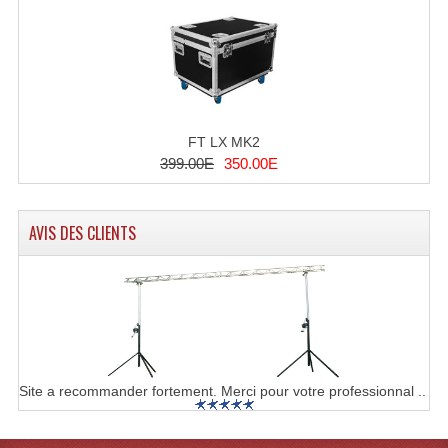
Machines À Brouillard
Lanceur De Flammes Et Cartouche De Gaz
Machine À Etincelles Froides
FT LX MK2
Machines & Canon À Confettis
399.00E
350.00E
Machines À Bulles
AVIS DES CLIENTS
Machines À Effet Brouillard
Machines À Fumée Lourde
Machines À Mousse, Neige, Liquides
Liquide À Brouillard
Site a recommander fortement. Merci pour votre professionnal ..
Liquide À Bulles
Liquide À Neige