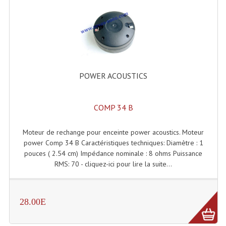
Enceintes Et Caissons Basses
Packs Sono
Enceintes Amplifiées Actives
Enceintes, Système Amplifiés
POWER ACOUSTICS
Enceintes Passives Sono
COMP 34 B
Retours De Scène
Caisson De Basse Amplifié
Moteur de rechange pour enceinte power acoustics. Moteur
power Comp 34 B Caractéristiques techniques: Diamètre : 1
Caissons De Basses
pouces ( 2.54 cm) Impédance nominale : 8 ohms Puissance
RMS: 70 - cliquez-ici pour lire la suite...
Enceinte Nomade Bluetooth
Enceintes (Ecoutes De Studio)
28.00E
Enceintes Autonomes Portables Amplifiées