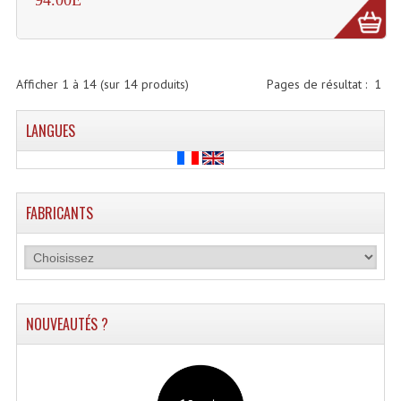
Grill Auto-Porté
Monotubes Et Angles 50mm
Afficher
1
à
14
(sur
14
produits)
Pages de résultat :
1
Pendrillon Et Ossature
LANGUES
Pieds De Levage
Ponts - Portiques
Praticable Et Accessoires
FABRICANTS
Structure Echelle 290 Asd
Structure Et Angles Quatro Deco
Structures
NOUVEAUTÉS ?
Structures Carrées
Structures, Angles Sd150