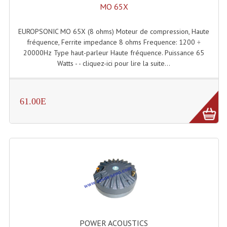
MO 65X
Lampes Leds
EUROPSONIC MO 65X (8 ohms) Moteur de compression, Haute
Lampes PAR
fréquence, Ferrite impedance 8 ohms Frequence: 1200 ÷
20000Hz Type haut-parleur Haute fréquence. Puissance 65
Lampes Théatre
Watts - - cliquez-ici pour lire la suite...
Les Packs Light
61.00E
Lumières Noire
Lyres
Panneaux, Piste Danse À Leds
Petit Effets Lumineux
Projecteur De Gobo
Projecteur Extérieur Multifaisceaux
POWER ACOUSTICS