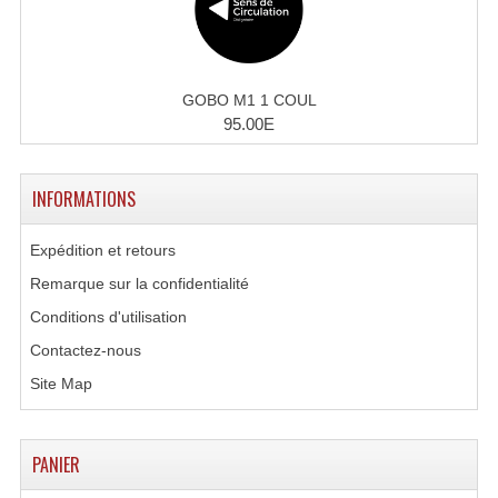
Tour De Travail Et Échafaudage
Flight-Case (s) Et Accessoires
GOBO M1 1 COUL
95.00E
Flight Case Plasma Et Écran LCD
Flight Case Régie
INFORMATIONS
Flight Cases Platine Disque. Lecteurs CD
Expédition et retours
Flight Malettes Consoles T. Mixages
Remarque sur la confidentialité
Flight-Case CDs Et Disques Vinyls
Conditions d'utilisation
Contactez-nous
Flight-Case Pour Contrôleur DJ
Site Map
Flight-Case Pour La Lumière
Malle Flight Multi-Usage
PANIER
Meubles DJ