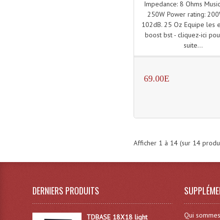
Impedance: 8 Ohms Music
250W Power rating: 200
102dB. 25 Oz Equipe les e
boost bst - cliquez-ici pou
suite...
69.00E
Afficher
1
à
14
(sur
14
produi
DERNIERS PRODUITS
SUPPLÉME
Qui sommes
TDBASE 18X18 light