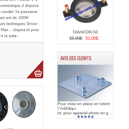
connectique, il dispose
 souder. Sa puissance
um est de 100W.
ues techniques: Driver :
 Max : - cliquez-ici pour
DIA/ACDR-50
ire la suite...
55.00E
51.00E
AVIS DES CLIENTS
Pour mise en place en totem
\"mât\&qu-
ot; pour appareil photo en g ..