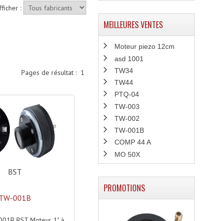
fficher :
MEILLEURES VENTES
Moteur piezo 12cm
asd 1001
TW34
Pages de résultat :
1
TW44
PTQ-04
TW-003
TW-002
TW-001B
COMP 44 A
MO 50X
BST
PROMOTIONS
TW-001B
001B BST Moteur 1" à