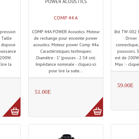
POWER ACOUSTICS
COMP 44 A
COMP 44A POWER Acoustics. Moteur
Bst TW-002 
pression
de rechange pour enceinte power
Driver 
- Taille
acoustics. Moteur power Comp 44a
connectique,
 dispose
Caractéristiques techniques:
poussoirs.
puissance
Diamètre : 1" (pouces - 2.54 cm)
est de 200W. 
 200W.
Impédance nominale - cliquez-ici
Max : - clique
 lire la
pour lire la suite...
59.00E
51.00E