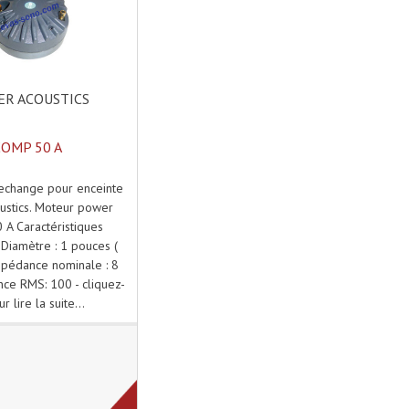
R ACOUSTICS
COMP 50 A
echange pour enceinte
ustics. Moteur power
A Caractéristiques
 Diamètre : 1 pouces (
mpédance nominale : 8
ce RMS: 100 - cliquez-
ur lire la suite...