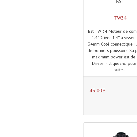
BST
TW34
Bst TW 34 Moteur de com
1.4" Driver 1.4'' à visser 
34mm Coté connectique, il
de borniers poussoirs. Sa 
maximum power est de
Driver : - cliquez-ici pour
suite...
45.00E