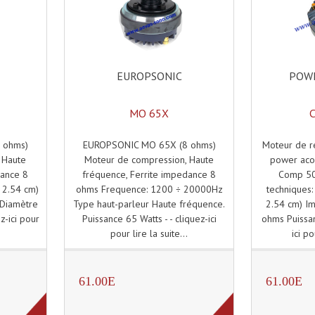
EUROPSONIC
POWE
MO 65X
EUROPSONIC MO 65X (8 ohms)
Moteur de r
 ohms)
Moteur de compression, Haute
power aco
 Haute
fréquence, Ferrite impedance 8
Comp 50 
dance 8
ohms Frequence: 1200 ÷ 20000Hz
techniques:
 2.54 cm)
Type haut-parleur Haute fréquence.
2.54 cm) I
Diamètre
Puissance 65 Watts - - cliquez-ici
ohms Puissan
ez-ici pour
pour lire la suite...
ici po
61.00E
61.00E