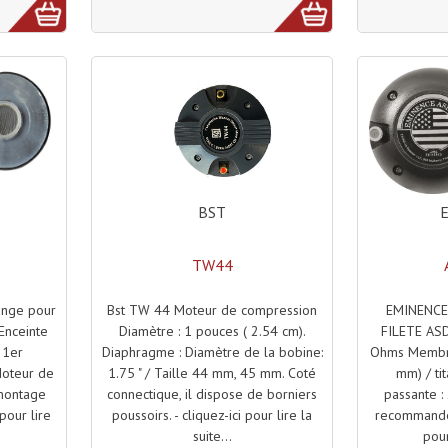
BST
TW44
Bst TW 44 Moteur de compression
EMINENCE
ange pour
Diamètre : 1 pouces ( 2.54 cm).
FILETE ASD
Enceinte
Diaphragme : Diamètre de la bobine:
Ohms Membra
 1er
1.75 " / Taille 44 mm, 45 mm. Coté
mm) / ti
Moteur de
connectique, il dispose de borniers
passante :
 montage
poussoirs. - cliquez-ici pour lire la
recommandé :
 pour lire
suite...
pour