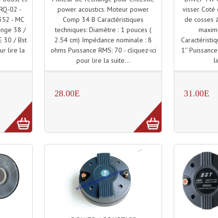
power acoustics. Moteur power
visser Coté 
RQ-02 -
Comp 34 B Caractéristiques
de cosses à
352 - MC
techniques: Diamètre : 1 pouces (
maxim
ange 38 /
2.54 cm) Impédance nominale : 8
Caractéristiq
 30 / Bst
ohms Puissance RMS: 70 - cliquez-ici
1'' Puissance
r lire la
pour lire la suite...
l
28.00E
31.00E