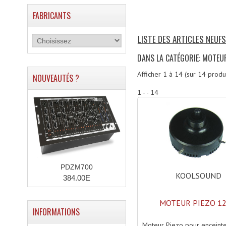
FABRICANTS
LISTE DES ARTICLES NEUF
DANS LA CATÉGORIE: MOTEU
Afficher
1
à
14
(sur
14
produi
NOUVEAUTÉS ?
1 - - 14
PDZM700
KOOLSOUND
384.00E
MOTEUR PIEZO 1
INFORMATIONS
Moteur Piezo pour enceinte