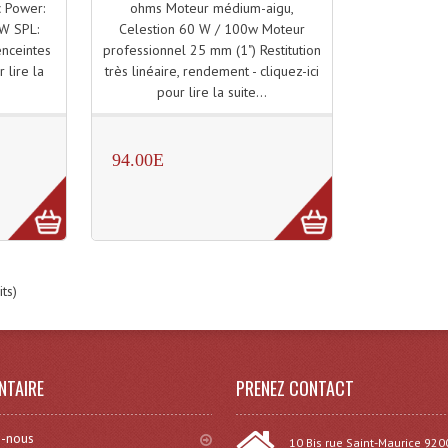
ohms Moteur médium-aigu,
 Power:
Celestion 60 W / 100w Moteur
W SPL:
professionnel 25 mm (1") Restitution
nceintes
très linéaire, rendement - cliquez-ici
r lire la
pour lire la suite...
94.00E
ts)
NTAIRE
PRENEZ CONTACT
-nous
10 Bis rue Saint-Maurice 920