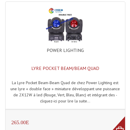
Système Sans Fil In-Ear Monitoring
Table Mixages Et Contrôleurs & Consoles
Tables De Mixage DJ
Controleurs DJ USB / MP3
POWER LIGHTING
Consoles Sono Et Studio
Consoles Numériques
LYRE POCKET BEAM/BEAM QUAD
Consoles Amplifiées
La Lyre Pocket Beam-Beam Quad de chez Power Lighting est
une lyre « double face » miniature développant une puissance
Lumière
de 2X12W à led (Rouge, Vert, Bleu, Blanc) et intégrant des -
cliquez-ici pour lire la suite...
Boules À Facettes
Changeurs De Couleurs
265.00E
Déco Light