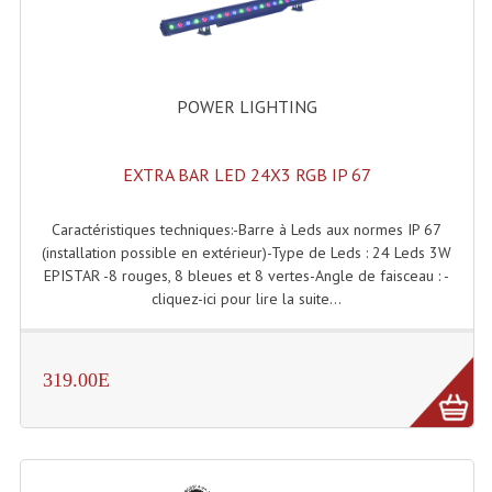
Grill Auto-Porté
Monotubes Et Angles 50mm
POWER LIGHTING
Pendrillon Et Ossature
Pieds De Levage
EXTRA BAR LED 24X3 RGB IP 67
Ponts - Portiques
Caractéristiques techniques:-Barre à Leds aux normes IP 67
(installation possible en extérieur)-Type de Leds : 24 Leds 3W
Praticable Et Accessoires
EPISTAR -8 rouges, 8 bleues et 8 vertes-Angle de faisceau : -
cliquez-ici pour lire la suite...
Structure Echelle 290 Asd
Structure Et Angles Quatro Deco
319.00E
Structures
Structures Carrées
Structures, Angles Sd150