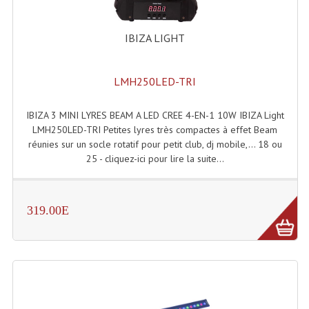
Angles Structure SC150
IBIZA LIGHT
Angles Structure SD250
Angles Structure TRIO290
LMH250LED-TRI
Angles Structure Triodéco
IBIZA 3 MINI LYRES BEAM A LED CREE 4-EN-1 10W IBIZA Light
LMH250LED-TRI Petites lyres très compactes à effet Beam
Angles Trio Steel Acier
réunies sur un socle rotatif pour petit club, dj mobile,… 18 ou
Cercle Monotube
25 - cliquez-ici pour lire la suite...
Cercle Struct Carrée 290
319.00E
Cercle Struct SCC Carre
Cercle Struct Triangulaire290
Crochets Et Accessoires
Embases Pour Structure