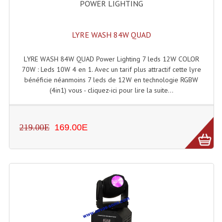
POWER LIGHTING
Enceintes Et Caissons Basses
Packs Sono
LYRE WASH 84W QUAD
Enceintes Amplifiées Actives
LYRE WASH 84W QUAD Power Lighting 7 leds 12W COLOR
Enceintes, Système Amplifiés
70W : Leds 10W 4 en 1. Avec un tarif plus attractif cette lyre
bénéficie néanmoins 7 leds de 12W en technologie RGBW
Enceintes Passives Sono
(4in1) vous - cliquez-ici pour lire la suite...
Retours De Scène
219.00E
169.00E
Caisson De Basse Amplifié
Caissons De Basses
Enceinte Nomade Bluetooth
Enceintes (Ecoutes De Studio)
Enceintes Autonomes Portables Amplifiées