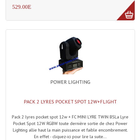
529.00E
Liquides À Fumée
Liquides À Mousse
Nos Occasions Et Stock B
Les Occasions
Notre Stock B
Karaoké Materiel Lecteur Etc...
POWER LIGHTING
Matériel Karaoké
PACK 2 LYRES POCKET SPOT 12W+FLIGHT
Disque DVD
Disque LD (30 Cm.)
Pack 2 lyres pocket spot 12w + FC MINI LYRE TWIN BSLa Lyre
Pocket Spot 12W RGBW toute dernière sortie de chez Power
TARIF ET CATALOGUE DE LOCATION
Lighting allie haut la main puissance et faible encombrement.
En effet - cliquez-ici pour lire la suite...