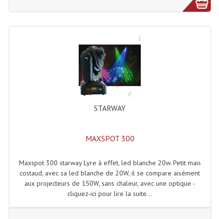
Machines À Brouillard
Lanceur De Flammes Et Cartouche De Gaz
Machine À Etincelles Froides
Machines & Canon À Confettis
Machines À Bulles
STARWAY
Machines À Effet Brouillard
MAXSPOT 300
Machines À Fumée Lourde
Machines À Mousse, Neige, Liquides
Maxspot 300 starway Lyre à effet, led blanche 20w. Petit mais
costaud, avec sa led blanche de 20W, il se compare aisément
Liquide À Brouillard
aux projecteurs de 150W, sans chaleur, avec une optique -
cliquez-ici pour lire la suite...
Liquide À Bulles
Liquide À Neige