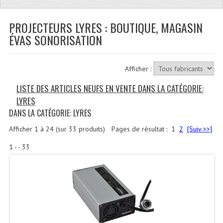
Quoi De Neuf?
Promotions
PROJECTEURS LYRES : BOUTIQUE, MAGASIN
ÉVAS SONORISATION
Plan Acces, Horaires.
Location De Matériel
Afficher :
Le Matériel D´occasion
LISTE DES ARTICLES NEUFS EN VENTE DANS LA CATÉGORIE:
LYRES
Recherche Avancée
DANS LA CATÉGORIE: LYRES
Recevoir Nos Promotions
Afficher
1
à
24
(sur
33
produits)
Pages de résultat :
1
2
[Suiv >>]
Faire Votre Devis
1 - - 33
CATÉGORIES
Sonorisation
Accessoires Pieds Cellules Diamants