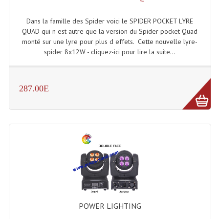
Connectiques, Prises Etc...
Dans la famille des Spider voici le SPIDER POCKET LYRE
Adaptateurs Audio
QUAD qui n est autre que la version du Spider pocket Quad
monté sur une lyre pour plus d effets. Cette nouvelle lyre-
Divers Bricolage
spider 8x12W - cliquez-ici pour lire la suite...
Divers Bricolage
Haut-Parleurs Origine Sav
287.00E
Membrannes De Haut Parleurs
Pieces Détachées Sav
Public-Adress
Accessoires Public-Adress L100V
Amplificateurs (L 100v)
POWER LIGHTING
Enceintes Encastrables Ligne 100V 4-8 Ohm