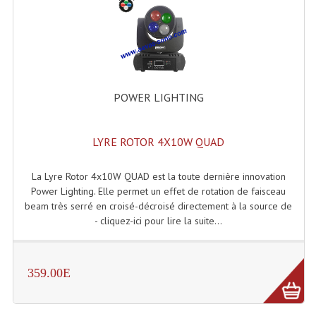
Tour De Travail Et Échafaudage
Flight-Case (s) Et Accessoires
Flight Case Plasma Et Écran LCD
POWER LIGHTING
Flight Case Régie
Flight Cases Platine Disque. Lecteurs CD
LYRE ROTOR 4X10W QUAD
Flight Malettes Consoles T. Mixages
La Lyre Rotor 4x10W QUAD est la toute dernière innovation
Power Lighting. Elle permet un effet de rotation de faisceau
Flight-Case CDs Et Disques Vinyls
beam très serré en croisé-décroisé directement à la source de
- cliquez-ici pour lire la suite...
Flight-Case Pour Contrôleur DJ
Flight-Case Pour La Lumière
359.00E
Malle Flight Multi-Usage
Meubles DJ