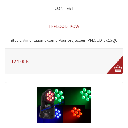
Accessoires Enceintes
CONTEST
Accessoires Micro, Pieds De Régie
IPFLOOD-POW
Cellule (s)
Diamants
Bloc d’alimentation externe Pour projecteur IPFLOOD-5x15QC
Pieds D'enceintes
Selecteurs Audio Vidéo
124.00E
Amplificateurs
Amplificateurs Multi-Canaux
Casques Stéréo
Compresseurs , Limiteurs , Noise Gate
Egaliseur Egaliseurs