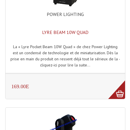
Enceintes Hifi
POWER LIGHTING
Enceintes Monitoring
Filtres Actifs, Correcteurs
LYRE BEAM 10W QUAD
Haut-Parleurs Moteurs Tweeters Filtres
La « Lyre Pocket Beam 10W Quad » de chez Power Lighting
Haut Parleurs Sono
est un condensé de technologie et de miniaturisation. Dès la
prise en main du produit on ressent déjà tout le sérieux de la -
Filtres Passifs
cliquez-ici pour lire la suite...
Haut-Parleurs Amplis Guitare
169.00E
Moteurs Pavillons Pour Enceinte
Tweeters Pour Enceintes
Lecteurs Audio & Sources
Platines Disque Vinyles