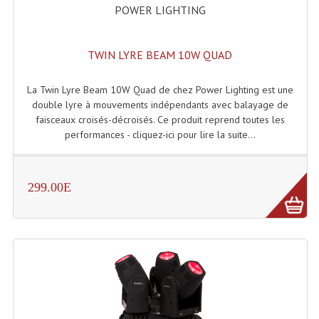
POWER LIGHTING
Système Boucle Magnétique
Structures, Pieds, Ponts...
TWIN LYRE BEAM 10W QUAD
Angle AG20 Structure Contest
La Twin Lyre Beam 10W Quad de chez Power Lighting est une
Angle AG29 Structure Contest
double lyre à mouvements indépendants avec balayage de
faisceaux croisés-décroisés. Ce produit reprend toutes les
Angle DECO22Q Structure Contest
performances - cliquez-ici pour lire la suite...
Angle DECOTRI Structure Contest
299.00E
Angle DUO Structure Contest
Angles Structure ASD SX290
Angles Structure ASD SZ 290
Angles Structure Duo290
Angles Structure QUATRO290