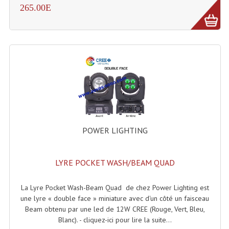
265.00E
Dispatches
Filtres Et Divers
Flexibles Lumineux Leds
Guirlandes Lumineuse
Gyrophares À Leds
Lampes Ampoules
POWER LIGHTING
Ampoules - Tubes Lumière Noire Black Gun
LYRE POCKET WASH/BEAM QUAD
Lampes À Décharges
Lampes De Couleurs
La Lyre Pocket Wash-Beam Quad de chez Power Lighting est
une lyre « double face » miniature avec d'un côté un faisceau
Lampes Dichroique
Beam obtenu par une led de 12W CREE (Rouge, Vert, Bleu,
Blanc). - cliquez-ici pour lire la suite...
Lampes Halogenes Divers