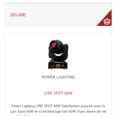
Lampes Leds
265.00E
Lampes PAR
Lampes Théatre
Les Packs Light
Lumières Noire
Lyres
Panneaux, Piste Danse À Leds
POWER LIGHTING
Petit Effets Lumineux
LYRE SPOT 60W
Projecteur De Gobo
Power Lighting LYRE SPOT 60W Satisfaction assurée avec la
Projecteur Extérieur Multifaisceaux
Lyre Spot 60W et sa technologie led 60W d’une durée de vie