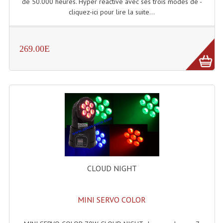
de 50.000 heures. Hyper réactive avec ses trois modes de -
Projecteur Led Sur Batterie
cliquez-ici pour lire la suite...
Projecteurs À Leds D'extérieurs
Projecteurs Barres De Leds
269.00E
Projecteurs Déco À Leds
Projecteurs Leds
Projecteurs Plafonniers Et Encastrés
Projecteurs Théâtre Led
Projecteurs Traditionnels
Projecteurs Cycliodes
CLOUD NIGHT
Projecteurs Découpes
MINI SERVO COLOR
Projecteurs Par : 16 À 64 Et Autres