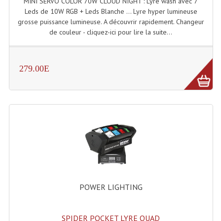
MINI SERVO COLOR 70W CLOUD NIGHT : Lyre wash avec 7
Projecteurs Poursuite
Leds de 10W RGB + Leds Blanche ... Lyre hyper lumineuse
grosse puissance lumineuse. A découvrir rapidement. Changeur
Projecteurs Théatre: Plan Convexe Fresnel
de couleur - cliquez-ici pour lire la suite...
Rampe De Spots
Scanners
279.00E
Stroboscopes
Câbles, Connectiques.
Câblage Electrique
Câble Rallonge DMX512 MIDI
Câbles Module, Cables Audio
Câble Multi-Paires Audio
POWER LIGHTING
Câbles Enceintes
SPIDER POCKET LYRE QUAD