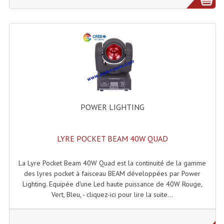
Effets LASERS
Laser Multi-Points
Lasers (Effets Volumetriques)
Lasers D'extérieur Multi-Points
Effets Lumineux À Leds
POWER LIGHTING
Effets Lumineux, Centre De Piste
LYRE POCKET BEAM 40W QUAD
Effets Lumineux, Effets Disco
Electronique Commande Light
La Lyre Pocket Beam 40W Quad est la continuité de la gamme
des lyres pocket à faisceau BEAM développées par Power
Blocs De Puissance
Lighting. Equipée d'une Led haute puissance de 40W Rouge,
Vert, Bleu, - cliquez-ici pour lire la suite...
Chenillards Modulateurs
Consoles Éclairage DMX