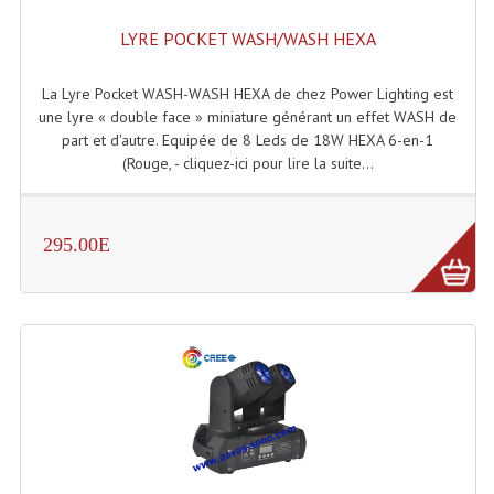
Enceintes Murales (Ligne 100V 16 - 8 Ohm)
LYRE POCKET WASH/WASH HEXA
Hp À Chambre De Compression
La Lyre Pocket WASH-WASH HEXA de chez Power Lighting est
Lecteurs Mp3 Et CDs Sources
une lyre « double face » miniature générant un effet WASH de
part et d'autre. Equipée de 8 Leds de 18W HEXA 6-en-1
Microphone PA & Micro Pupitre
(Rouge, - cliquez-ici pour lire la suite...
Projecteurs De Son
295.00E
Sono: Conférences Securité Visite Guidée
Système D'audio Guide
Système D'interprétation Simultanée
Système De Conférence
Système Visite Guidée
Sonorisation Securité EN-54