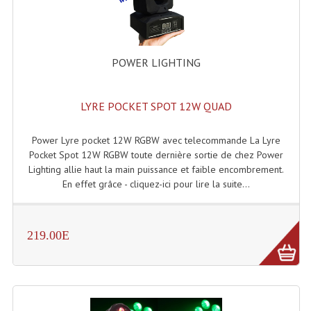
Lecteurs Cd À Plats
Lecteurs Cd À Plats Lecteur MP3
POWER LIGHTING
Lecteurs Double Cd Mixage Intégrée
Lecteurs Double Cd MP3
LYRE POCKET SPOT 12W QUAD
Lecteurs Lasers Simple Et Mp3 (rack 19")
Power Lyre pocket 12W RGBW avec telecommande La Lyre
Pocket Spot 12W RGBW toute dernière sortie de chez Power
Minidisc
Lighting allie haut la main puissance et faible encombrement.
En effet grâce - cliquez-ici pour lire la suite...
Digital Package Et Logiciel
Enregistreur Numérique
219.00E
Platines Dvd Pour Dj
Platines Cassettes
Limiteur De Niveau Sonore