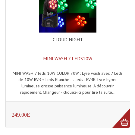
Microphones Scène Et Studio
Microphones Filaires
Micro Sans Fil HF VHF 200MHZ
CLOUD NIGHT
Micro Sans Fil HF UHF 800MHZ
Micros De Studio
MINI WASH 7 LEDS10W
Microphones De Surface
MINI WASH 7 leds 10W COLOR 70W : Lyre wash avec 7 Leds
de 10W RVB + Leds Blanche ... Leds : RVBB. Lyre hyper
Multi-Effets, Reverbes Etc...
lumineuse grosse puissance lumineuse. A découvrir
rapidement. Changeur - cliquez-ici pour lire la suite...
Peripheriques Traitements Et Accessoires
Portes Voix Mégaphones
249.00E
Pupitre Pour Discours
Samplers, Échantillonneurs