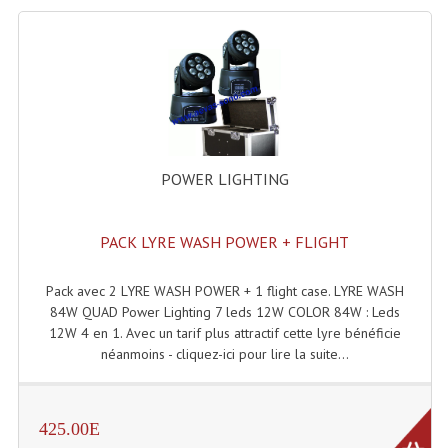
Rack 19" PRO Betonex
Rack 19" Standard Betonex
Sac Trolley De Transport
Sacs & Housses De Transport
POWER LIGHTING
Valises Pour Clavier
Rack 19 Pouces Multiplis
PACK LYRE WASH POWER + FLIGHT
Accessoires Flight-Case Coins Roulettes
Pack avec 2 LYRE WASH POWER + 1 flight case. LYRE WASH
84W QUAD Power Lighting 7 leds 12W COLOR 84W : Leds
Rack 19" STYLE VSR (capot En L)
12W 4 en 1. Avec un tarif plus attractif cette lyre bénéficie
néanmoins - cliquez-ici pour lire la suite...
Machines À Effets Fumées, Mousses, Liquid
Machines À Fumées
425.00E
Effets Projection Et Jet De CO2