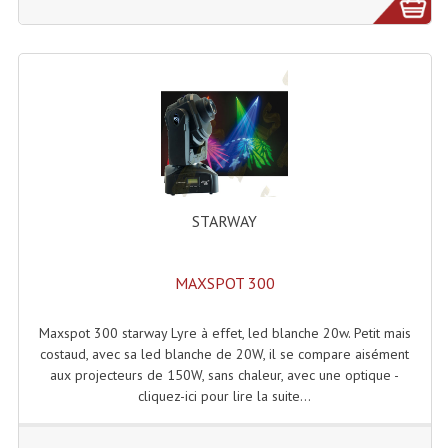
Machines À Brouillard
Lanceur De Flammes Et Cartouche De Gaz
Machine À Etincelles Froides
Machines & Canon À Confettis
Machines À Bulles
STARWAY
Machines À Effet Brouillard
MAXSPOT 300
Machines À Fumée Lourde
Machines À Mousse, Neige, Liquides
Maxspot 300 starway Lyre à effet, led blanche 20w. Petit mais
costaud, avec sa led blanche de 20W, il se compare aisément
Liquide À Brouillard
aux projecteurs de 150W, sans chaleur, avec une optique -
cliquez-ici pour lire la suite...
Liquide À Bulles
Liquide À Neige