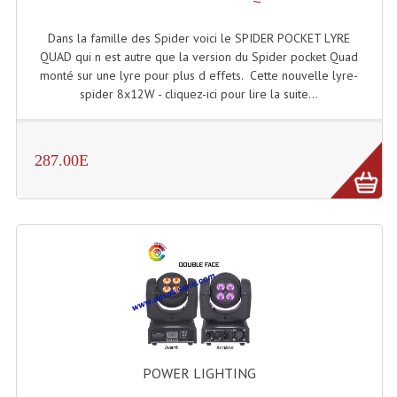
Connectiques, Prises Etc...
Dans la famille des Spider voici le SPIDER POCKET LYRE
Adaptateurs Audio
QUAD qui n est autre que la version du Spider pocket Quad
monté sur une lyre pour plus d effets. Cette nouvelle lyre-
Divers Bricolage
spider 8x12W - cliquez-ici pour lire la suite...
Divers Bricolage
Haut-Parleurs Origine Sav
287.00E
Membrannes De Haut Parleurs
Pieces Détachées Sav
Public-Adress
Accessoires Public-Adress L100V
Amplificateurs (L 100v)
POWER LIGHTING
Enceintes Encastrables Ligne 100V 4-8 Ohm