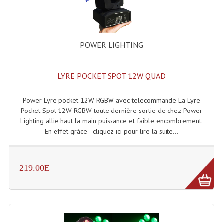
Lecteurs Cd À Plats
Lecteurs Cd À Plats Lecteur MP3
POWER LIGHTING
Lecteurs Double Cd Mixage Intégrée
Lecteurs Double Cd MP3
LYRE POCKET SPOT 12W QUAD
Lecteurs Lasers Simple Et Mp3 (rack 19")
Power Lyre pocket 12W RGBW avec telecommande La Lyre
Pocket Spot 12W RGBW toute dernière sortie de chez Power
Minidisc
Lighting allie haut la main puissance et faible encombrement.
En effet grâce - cliquez-ici pour lire la suite...
Digital Package Et Logiciel
Enregistreur Numérique
219.00E
Platines Dvd Pour Dj
Platines Cassettes
Limiteur De Niveau Sonore