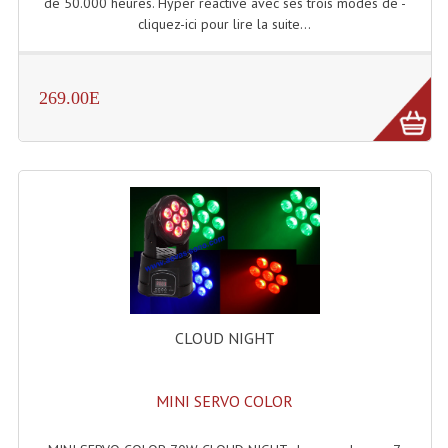
de 50.000 heures. Hyper réactive avec ses trois modes de -
Projecteur Led Sur Batterie
cliquez-ici pour lire la suite...
Projecteurs À Leds D'extérieurs
Projecteurs Barres De Leds
269.00E
Projecteurs Déco À Leds
Projecteurs Leds
Projecteurs Plafonniers Et Encastrés
Projecteurs Théâtre Led
Projecteurs Traditionnels
Projecteurs Cycliodes
CLOUD NIGHT
Projecteurs Découpes
MINI SERVO COLOR
Projecteurs Par : 16 À 64 Et Autres