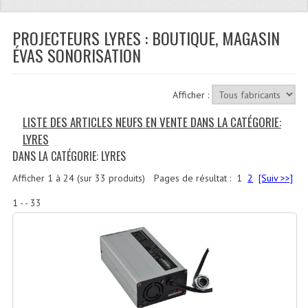
Quoi De Neuf?
Promotions
PROJECTEURS LYRES : BOUTIQUE, MAGASIN
ÉVAS SONORISATION
Plan Acces, Horaires.
Location De Matériel
Afficher :
Le Matériel D´occasion
LISTE DES ARTICLES NEUFS EN VENTE DANS LA CATÉGORIE:
LYRES
Recherche Avancée
DANS LA CATÉGORIE: LYRES
Recevoir Nos Promotions
Afficher
1
à
24
(sur
33
produits)
Pages de résultat :
1
2
[Suiv >>]
Faire Votre Devis
1 - - 33
CATÉGORIES
Sonorisation
Accessoires Pieds Cellules Diamants