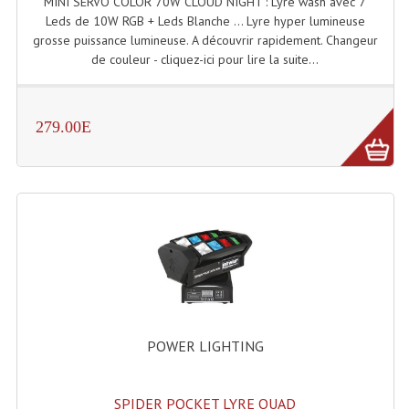
MINI SERVO COLOR 70W CLOUD NIGHT : Lyre wash avec 7
Projecteurs Poursuite
Leds de 10W RGB + Leds Blanche ... Lyre hyper lumineuse
grosse puissance lumineuse. A découvrir rapidement. Changeur
Projecteurs Théatre: Plan Convexe Fresnel
de couleur - cliquez-ici pour lire la suite...
Rampe De Spots
Scanners
279.00E
Stroboscopes
Câbles, Connectiques.
Câblage Electrique
Câble Rallonge DMX512 MIDI
Câbles Module, Cables Audio
Câble Multi-Paires Audio
POWER LIGHTING
Câbles Enceintes
SPIDER POCKET LYRE QUAD