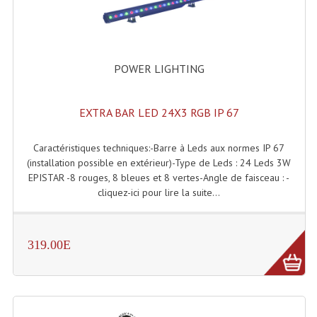
Grill Auto-Porté
Monotubes Et Angles 50mm
POWER LIGHTING
Pendrillon Et Ossature
Pieds De Levage
EXTRA BAR LED 24X3 RGB IP 67
Ponts - Portiques
Caractéristiques techniques:-Barre à Leds aux normes IP 67
(installation possible en extérieur)-Type de Leds : 24 Leds 3W
Praticable Et Accessoires
EPISTAR -8 rouges, 8 bleues et 8 vertes-Angle de faisceau : -
cliquez-ici pour lire la suite...
Structure Echelle 290 Asd
Structure Et Angles Quatro Deco
319.00E
Structures
Structures Carrées
Structures, Angles Sd150