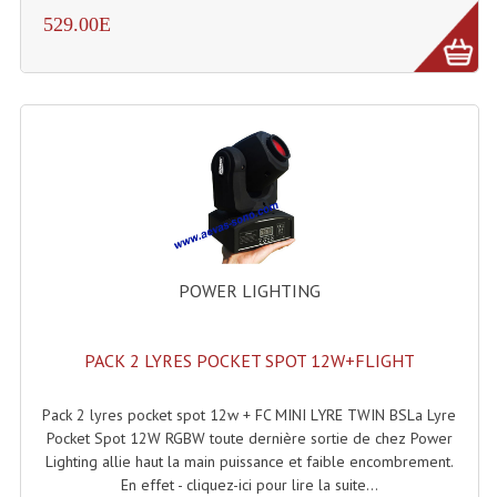
529.00E
Liquides À Fumée
Liquides À Mousse
Nos Occasions Et Stock B
Les Occasions
Notre Stock B
Karaoké Materiel Lecteur Etc...
POWER LIGHTING
Matériel Karaoké
PACK 2 LYRES POCKET SPOT 12W+FLIGHT
Disque DVD
Disque LD (30 Cm.)
Pack 2 lyres pocket spot 12w + FC MINI LYRE TWIN BSLa Lyre
Pocket Spot 12W RGBW toute dernière sortie de chez Power
TARIF ET CATALOGUE DE LOCATION
Lighting allie haut la main puissance et faible encombrement.
En effet - cliquez-ici pour lire la suite...