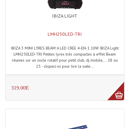
Angles Structure SC150
IBIZA LIGHT
Angles Structure SD250
Angles Structure TRIO290
LMH250LED-TRI
Angles Structure Triodéco
IBIZA 3 MINI LYRES BEAM A LED CREE 4-EN-1 10W IBIZA Light
LMH250LED-TRI Petites lyres très compactes à effet Beam
Angles Trio Steel Acier
réunies sur un socle rotatif pour petit club, dj mobile,… 18 ou
Cercle Monotube
25 - cliquez-ici pour lire la suite...
Cercle Struct Carrée 290
319.00E
Cercle Struct SCC Carre
Cercle Struct Triangulaire290
Crochets Et Accessoires
Embases Pour Structure