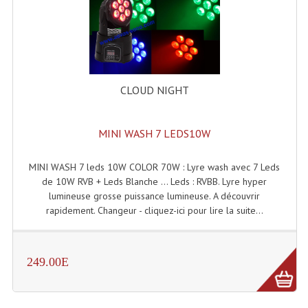
Microphones Scène Et Studio
Microphones Filaires
Micro Sans Fil HF VHF 200MHZ
CLOUD NIGHT
Micro Sans Fil HF UHF 800MHZ
Micros De Studio
MINI WASH 7 LEDS10W
Microphones De Surface
MINI WASH 7 leds 10W COLOR 70W : Lyre wash avec 7 Leds
de 10W RVB + Leds Blanche ... Leds : RVBB. Lyre hyper
Multi-Effets, Reverbes Etc...
lumineuse grosse puissance lumineuse. A découvrir
rapidement. Changeur - cliquez-ici pour lire la suite...
Peripheriques Traitements Et Accessoires
Portes Voix Mégaphones
249.00E
Pupitre Pour Discours
Samplers, Échantillonneurs