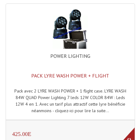
Rack 19" PRO Betonex
Rack 19" Standard Betonex
Sac Trolley De Transport
Sacs & Housses De Transport
POWER LIGHTING
Valises Pour Clavier
Rack 19 Pouces Multiplis
PACK LYRE WASH POWER + FLIGHT
Accessoires Flight-Case Coins Roulettes
Pack avec 2 LYRE WASH POWER + 1 flight case. LYRE WASH
84W QUAD Power Lighting 7 leds 12W COLOR 84W : Leds
Rack 19" STYLE VSR (capot En L)
12W 4 en 1. Avec un tarif plus attractif cette lyre bénéficie
néanmoins - cliquez-ici pour lire la suite...
Machines À Effets Fumées, Mousses, Liquid
Machines À Fumées
425.00E
Effets Projection Et Jet De CO2