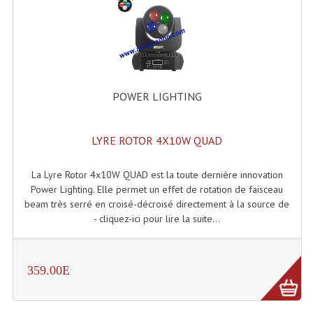
Tour De Travail Et Échafaudage
Flight-Case (s) Et Accessoires
Flight Case Plasma Et Écran LCD
POWER LIGHTING
Flight Case Régie
Flight Cases Platine Disque. Lecteurs CD
LYRE ROTOR 4X10W QUAD
Flight Malettes Consoles T. Mixages
La Lyre Rotor 4x10W QUAD est la toute dernière innovation
Power Lighting. Elle permet un effet de rotation de faisceau
Flight-Case CDs Et Disques Vinyls
beam très serré en croisé-décroisé directement à la source de
- cliquez-ici pour lire la suite...
Flight-Case Pour Contrôleur DJ
Flight-Case Pour La Lumière
359.00E
Malle Flight Multi-Usage
Meubles DJ