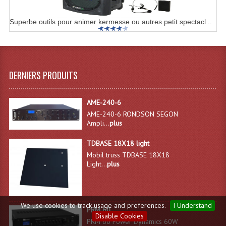
Superbe outils pour animer kermesse ou autres petit spectacl ..
DERNIERS PRODUITS
AME-240-6
AME-240-6 RONDSON SEGON
Ampli...
plus
TDBASE 18X18 light
Mobil truss TDBASE 18X18
Light...
plus
We use cookies to track usage and preferences.
I Understand
PRM 60
Disable Cookies
PRM 60 Power Dynamics 60W