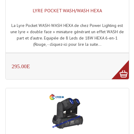
Enceintes Murales (Ligne 100V 16 - 8 Ohm)
LYRE POCKET WASH/WASH HEXA
Hp À Chambre De Compression
La Lyre Pocket WASH-WASH HEXA de chez Power Lighting est
Lecteurs Mp3 Et CDs Sources
une lyre « double face » miniature générant un effet WASH de
part et d'autre. Equipée de 8 Leds de 18W HEXA 6-en-1
Microphone PA & Micro Pupitre
(Rouge, - cliquez-ici pour lire la suite...
Projecteurs De Son
295.00E
Sono: Conférences Securité Visite Guidée
Système D'audio Guide
Système D'interprétation Simultanée
Système De Conférence
Système Visite Guidée
Sonorisation Securité EN-54