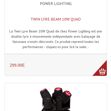
POWER LIGHTING
Système Boucle Magnétique
Structures, Pieds, Ponts...
TWIN LYRE BEAM 10W QUAD
Angle AG20 Structure Contest
La Twin Lyre Beam 10W Quad de chez Power Lighting est une
Angle AG29 Structure Contest
double lyre à mouvements indépendants avec balayage de
faisceaux croisés-décroisés. Ce produit reprend toutes les
Angle DECO22Q Structure Contest
performances - cliquez-ici pour lire la suite...
Angle DECOTRI Structure Contest
299.00E
Angle DUO Structure Contest
Angles Structure ASD SX290
Angles Structure ASD SZ 290
Angles Structure Duo290
Angles Structure QUATRO290