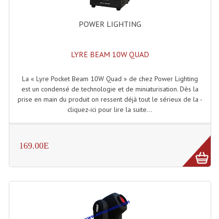
Enceintes Hifi
POWER LIGHTING
Enceintes Monitoring
Filtres Actifs, Correcteurs
LYRE BEAM 10W QUAD
Haut-Parleurs Moteurs Tweeters Filtres
La « Lyre Pocket Beam 10W Quad » de chez Power Lighting
Haut Parleurs Sono
est un condensé de technologie et de miniaturisation. Dès la
prise en main du produit on ressent déjà tout le sérieux de la -
Filtres Passifs
cliquez-ici pour lire la suite...
Haut-Parleurs Amplis Guitare
169.00E
Moteurs Pavillons Pour Enceinte
Tweeters Pour Enceintes
Lecteurs Audio & Sources
Platines Disque Vinyles