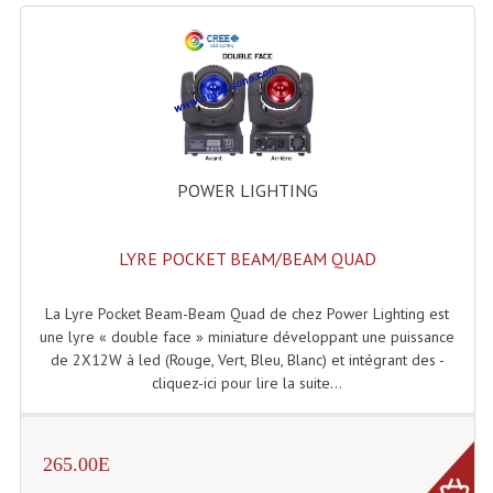
Système Sans Fil In-Ear Monitoring
Table Mixages Et Contrôleurs & Consoles
Tables De Mixage DJ
Controleurs DJ USB / MP3
POWER LIGHTING
Consoles Sono Et Studio
Consoles Numériques
LYRE POCKET BEAM/BEAM QUAD
Consoles Amplifiées
La Lyre Pocket Beam-Beam Quad de chez Power Lighting est
une lyre « double face » miniature développant une puissance
Lumière
de 2X12W à led (Rouge, Vert, Bleu, Blanc) et intégrant des -
cliquez-ici pour lire la suite...
Boules À Facettes
Changeurs De Couleurs
265.00E
Déco Light