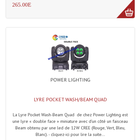
265.00E
Dispatches
Filtres Et Divers
Flexibles Lumineux Leds
Guirlandes Lumineuse
Gyrophares À Leds
Lampes Ampoules
POWER LIGHTING
Ampoules - Tubes Lumière Noire Black Gun
LYRE POCKET WASH/BEAM QUAD
Lampes À Décharges
Lampes De Couleurs
La Lyre Pocket Wash-Beam Quad de chez Power Lighting est
une lyre « double face » miniature avec d'un côté un faisceau
Lampes Dichroique
Beam obtenu par une led de 12W CREE (Rouge, Vert, Bleu,
Blanc). - cliquez-ici pour lire la suite...
Lampes Halogenes Divers