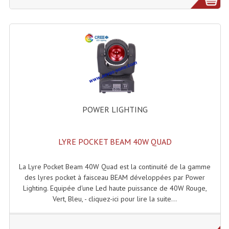
Effets LASERS
Laser Multi-Points
Lasers (Effets Volumetriques)
Lasers D'extérieur Multi-Points
Effets Lumineux À Leds
POWER LIGHTING
Effets Lumineux, Centre De Piste
LYRE POCKET BEAM 40W QUAD
Effets Lumineux, Effets Disco
Electronique Commande Light
La Lyre Pocket Beam 40W Quad est la continuité de la gamme
des lyres pocket à faisceau BEAM développées par Power
Blocs De Puissance
Lighting. Equipée d'une Led haute puissance de 40W Rouge,
Vert, Bleu, - cliquez-ici pour lire la suite...
Chenillards Modulateurs
Consoles Éclairage DMX