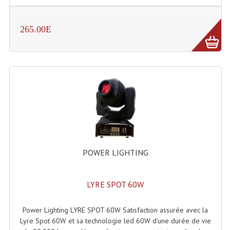
Lampes Leds
265.00E
Lampes PAR
Lampes Théatre
Les Packs Light
Lumières Noire
Lyres
Panneaux, Piste Danse À Leds
POWER LIGHTING
Petit Effets Lumineux
LYRE SPOT 60W
Projecteur De Gobo
Power Lighting LYRE SPOT 60W Satisfaction assurée avec la
Projecteur Extérieur Multifaisceaux
Lyre Spot 60W et sa technologie led 60W d’une durée de vie