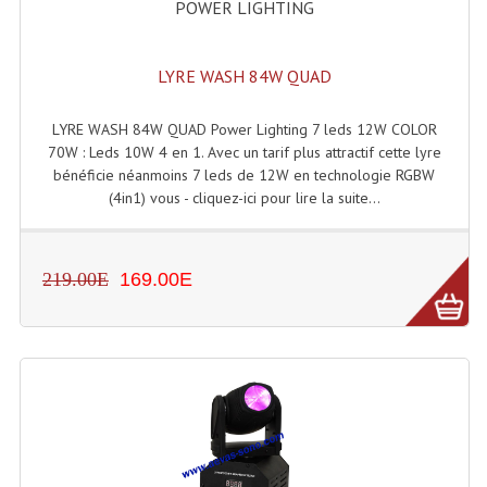
POWER LIGHTING
Enceintes Et Caissons Basses
Packs Sono
LYRE WASH 84W QUAD
Enceintes Amplifiées Actives
LYRE WASH 84W QUAD Power Lighting 7 leds 12W COLOR
Enceintes, Système Amplifiés
70W : Leds 10W 4 en 1. Avec un tarif plus attractif cette lyre
bénéficie néanmoins 7 leds de 12W en technologie RGBW
Enceintes Passives Sono
(4in1) vous - cliquez-ici pour lire la suite...
Retours De Scène
219.00E
169.00E
Caisson De Basse Amplifié
Caissons De Basses
Enceinte Nomade Bluetooth
Enceintes (Ecoutes De Studio)
Enceintes Autonomes Portables Amplifiées