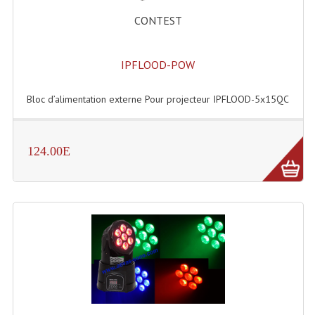
Accessoires Enceintes
CONTEST
Accessoires Micro, Pieds De Régie
IPFLOOD-POW
Cellule (s)
Diamants
Bloc d’alimentation externe Pour projecteur IPFLOOD-5x15QC
Pieds D'enceintes
Selecteurs Audio Vidéo
124.00E
Amplificateurs
Amplificateurs Multi-Canaux
Casques Stéréo
Compresseurs , Limiteurs , Noise Gate
Egaliseur Egaliseurs