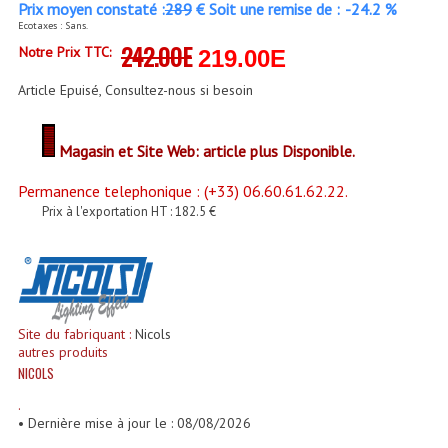
Prix moyen constaté :
289
€ Soit une remise de :
-24.2 %
Enceintes Et Caissons Basses
Ecotaxes : Sans.
242.00E
Notre Prix TTC:
Packs Sono
219.00E
Article Epuisé, Consultez-nous si besoin
Enceintes Amplifiées Actives
Enceintes, Système Amplifiés
Magasin et Site Web: article plus Disponible.
Enceintes Passives Sono
Permanence telephonique : (+33) 06.60.61.62.22.
Prix à l'exportation HT : 182.5 €
Retours De Scène
Caisson De Basse Amplifié
Caissons De Basses
Site du fabriquant :
Nicols
Enceinte Nomade Bluetooth
autres produits
NICOLS
Enceintes (Ecoutes De Studio)
.
Enceintes Autonomes Portables Amplifiées
• Dernière mise à jour le : 08/08/2026