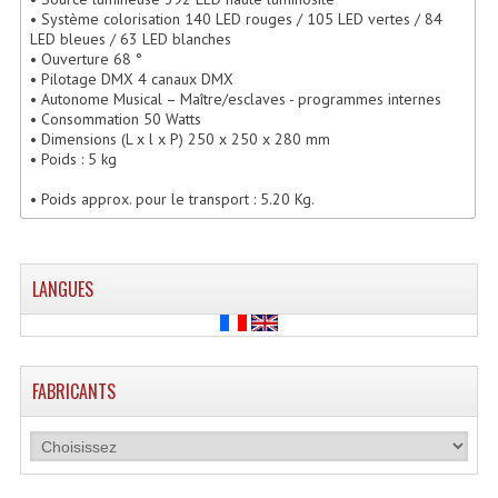
• Système colorisation 140 LED rouges / 105 LED vertes / 84
Lecteurs Cd À Plats
LED bleues / 63 LED blanches
• Ouverture 68 °
Lecteurs Cd À Plats Lecteur MP3
• Pilotage DMX 4 canaux DMX
• Autonome Musical – Maître/esclaves - programmes internes
Lecteurs Double Cd Mixage Intégrée
• Consommation 50 Watts
• Dimensions (L x l x P) 250 x 250 x 280 mm
• Poids : 5 kg
Lecteurs Double Cd MP3
• Poids approx. pour le transport : 5.20 Kg.
Lecteurs Lasers Simple Et Mp3 (rack 19")
Minidisc
LANGUES
Digital Package Et Logiciel
Enregistreur Numérique
FABRICANTS
Platines Dvd Pour Dj
Platines Cassettes
Limiteur De Niveau Sonore