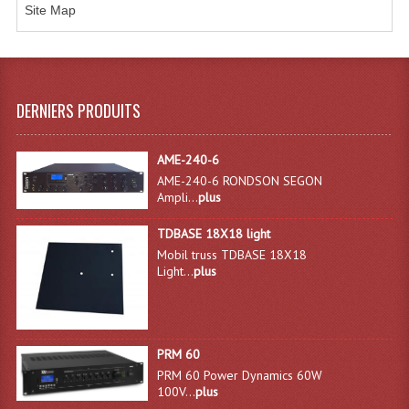
Site Map
Système Sans Fil In-Ear Monitoring
Table Mixages Et Contrôleurs & Consoles
Tables De Mixage DJ
DERNIERS PRODUITS
Controleurs DJ USB / MP3
AME-240-6
Consoles Sono Et Studio
AME-240-6 RONDSON SEGON
Ampli...
plus
Consoles Numériques
TDBASE 18X18 light
Consoles Amplifiées
Mobil truss TDBASE 18X18
Light...
plus
Lumière
Boules À Facettes
PRM 60
Changeurs De Couleurs
PRM 60 Power Dynamics 60W
100V...
plus
Déco Light