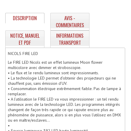
Enceintes Hifi
Enceintes Monitoring
DESCRIPTION
AVIS -
COMMENTAIRES
Filtres Actifs, Correcteurs
NOTICE, MANUEL
INFORMATIONS
Haut-Parleurs Moteurs Tweeters Filtres
ET PDF
TRANSPORT
Haut Parleurs Sono
NICOLS FIRE LED
Le FIRE LED Nicols est un effet lumineux Moon flower
Filtres Passifs
multicolore avec dimmer et stroboscopie.
• Le flux et le rendu lumineux sont impressionnants.
Haut-Parleurs Amplis Guitare
• La technologie LED permet d’obtenir des projecteurs qui ne
chauffent pas, sans émission d’UV.
• Consommation électrique extrêmement faible. Pas de lampe à
Moteurs Pavillons Pour Enceinte
remplacer.
• A l’utilisation le FIRE LED va vous impressionner : un tel rendu
Tweeters Pour Enceintes
lumineux avec de la technologie LED. Les programmes intégrés
changent de façon très rapide ce qui rajoute encore plus au
Lecteurs Audio & Sources
phénomène de puissance, alors si en plus vous l’utilisez en DMX
ou en maître/esclaves…
Platines Disque Vinyles
•
• Source lumineuse 392 LED haute luminosité