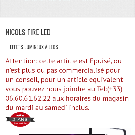
Quoi De Neuf?
Promotions
Plan Acces, Horaires.
NICOLS FIRE LED
Location De Matériel
EFFETS LUMINEUX À LEDS
Le Matériel D´occasion
Attention: cette article est Epuisé, ou
Recherche Avancée
n'est plus ou pas commercialisé pour
Recevoir Nos Promotions
un conseil, pour un article equivalent
vous pouvez nous joindre au Tel:(+33)
Faire Votre Devis
06.60.61.62.22 aux horaires du magasin
CATÉGORIES
du mardi au samedi inclus.
Sonorisation
Accessoires Pieds Cellules Diamants