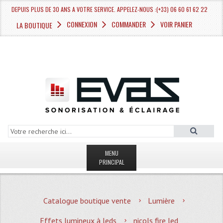
DEPUIS PLUS DE 30 ANS A VOTRE SERVICE. APPELEZ-NOUS :(+33) 06 60 61 62 22
CONNEXION
COMMANDER
VOIR PANIER
LA BOUTIQUE
MENU
PRINCIPAL
LA BOUTIQUE VENTE
Catalogue boutique vente
Lumière
MAGASIN
Effets lumineux à leds
nicols fire led