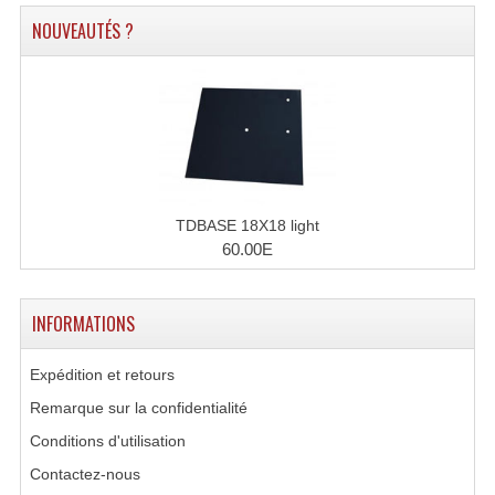
Microphones Scène Et Studio
NOUVEAUTÉS ?
Microphones Filaires
Micro Sans Fil HF VHF 200MHZ
Micro Sans Fil HF UHF 800MHZ
Micros De Studio
TDBASE 18X18 light
60.00E
Microphones De Surface
Multi-Effets, Reverbes Etc...
INFORMATIONS
Peripheriques Traitements Et Accessoires
Expédition et retours
Portes Voix Mégaphones
Remarque sur la confidentialité
Pupitre Pour Discours
Conditions d'utilisation
Contactez-nous
Samplers, Échantillonneurs