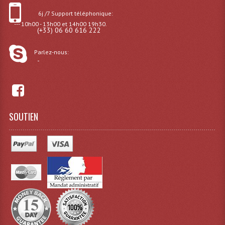
6j /7 Support téléphonique:
Dispatches
--- 10h00 - 13h00 et 14h00 19h30.
(+33) 06 60 616 222
Filtres Et Divers
Parlez-nous:
-
Flexibles Lumineux Leds
Guirlandes Lumineuse
Gyrophares À Leds
SOUTIEN
Lampes Ampoules
Ampoules - Tubes Lumière Noire Black Gun
Lampes À Décharges
Lampes De Couleurs
Lampes Dichroique
Lampes Halogenes Divers