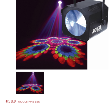
Accessoires Enceintes
Accessoires Micro, Pieds De Régie
Cellule (s)
Diamants
Pieds D'enceintes
Selecteurs Audio Vidéo
Amplificateurs
Amplificateurs Multi-Canaux
Casques Stéréo
Compresseurs , Limiteurs , Noise Gate
FIRE LED
NICOLS FIRE LED
Egaliseur Egaliseurs