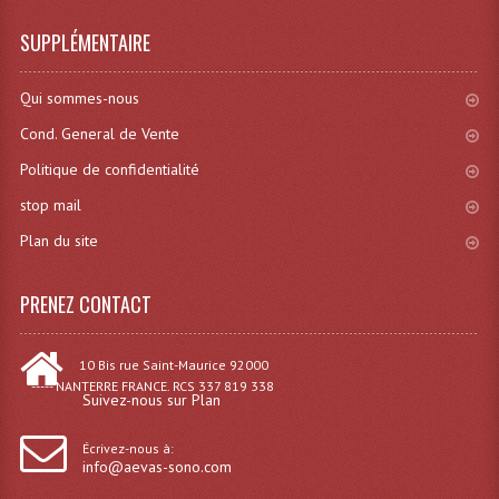
Effets LASERS
SUPPLÉMENTAIRE
Laser Multi-Points
Qui sommes-nous
Lasers (Effets Volumetriques)
Cond. General de Vente
Politique de confidentialité
Lasers D'extérieur Multi-Points
stop mail
Effets Lumineux À Leds
Plan du site
Effets Lumineux, Centre De Piste
PRENEZ CONTACT
Effets Lumineux, Effets Disco
Electronique Commande Light
10 Bis rue Saint-Maurice 92000
----- NANTERRE FRANCE. RCS 337 819 338
Suivez-nous sur Plan
Blocs De Puissance
Écrivez-nous à:
Chenillards Modulateurs
info@aevas-sono.com
Consoles Éclairage DMX