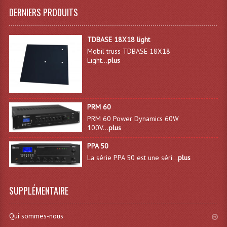
DERNIERS PRODUITS
Système Sans Fil In-Ear Monitoring
Table Mixages Et Contrôleurs & Consoles
TDBASE 18X18 light
Mobil truss TDBASE 18X18
Tables De Mixage DJ
Light...
plus
Controleurs DJ USB / MP3
Consoles Sono Et Studio
PRM 60
PRM 60 Power Dynamics 60W
Consoles Numériques
100V...
plus
Consoles Amplifiées
PPA 50
La série PPA 50 est une séri...
plus
Lumière
Boules À Facettes
SUPPLÉMENTAIRE
Changeurs De Couleurs
Qui sommes-nous
Déco Light