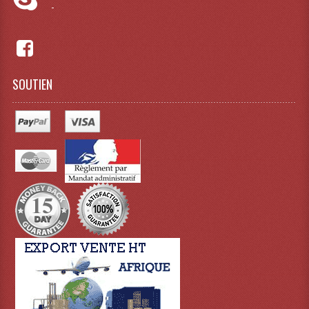
-
Dispatches
Filtres Et Divers
SOUTIEN
Flexibles Lumineux Leds
Guirlandes Lumineuse
Gyrophares À Leds
Lampes Ampoules
Ampoules - Tubes Lumière Noire Black Gun
Lampes À Décharges
Lampes De Couleurs
Lampes Dichroique
Lampes Halogenes Divers