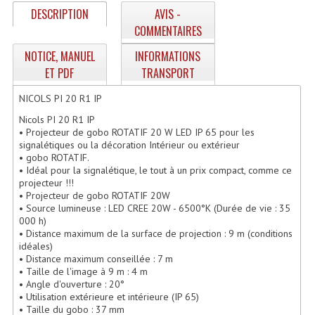
Enceintes Hifi
DESCRIPTION
AVIS -
COMMENTAIRES
Enceintes Monitoring
NOTICE, MANUEL
INFORMATIONS
Filtres Actifs, Correcteurs
ET PDF
TRANSPORT
Haut-Parleurs Moteurs Tweeters Filtres
NICOLS PI 20 R1 IP
Nicols PI 20 R1 IP
Haut Parleurs Sono
• Projecteur de gobo ROTATIF 20 W LED IP 65 pour les
signalétiques ou la décoration Intérieur ou extérieur
Filtres Passifs
• gobo ROTATIF.
• Idéal pour la signalétique, le tout à un prix compact, comme ce
projecteur !!!
Haut-Parleurs Amplis Guitare
• Projecteur de gobo ROTATIF 20W
• Source lumineuse : LED CREE 20W - 6500°K (Durée de vie : 35
Moteurs Pavillons Pour Enceinte
000 h)
• Distance maximum de la surface de projection : 9 m (conditions
Tweeters Pour Enceintes
idéales)
• Distance maximum conseillée : 7 m
• Taille de l'image à 9 m : 4 m
Lecteurs Audio & Sources
• Angle d'ouverture : 20°
• Utilisation extérieure et intérieure (IP 65)
Platines Disque Vinyles
• Taille du gobo : 37 mm