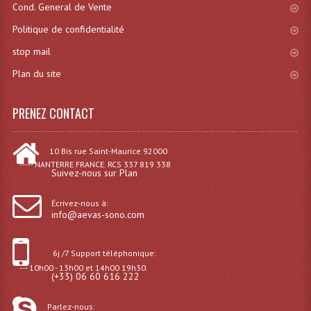
Cond. General de Vente
Effets LASERS
Politique de confidentialité
stop mail
Laser Multi-Points
Plan du site
Lasers (Effets Volumetriques)
Lasers D'extérieur Multi-Points
PRENEZ CONTACT
Effets Lumineux À Leds
10 Bis rue Saint-Maurice 92000
----- NANTERRE FRANCE. RCS 337 819 338
Effets Lumineux, Centre De Piste
Suivez-nous sur Plan
Effets Lumineux, Effets Disco
Écrivez-nous à:
info@aevas-sono.com
Electronique Commande Light
Blocs De Puissance
6j /7 Support téléphonique:
--- 10h00 - 13h00 et 14h00 19h30.
(+33) 06 60 616 222
Chenillards Modulateurs
Parlez-nous:
Consoles Éclairage DMX