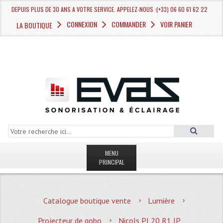
DEPUIS PLUS DE 30 ANS A VOTRE SERVICE. APPELEZ-NOUS :(+33) 06 60 61 62 22
CONNEXION
COMMANDER
VOIR PANIER
LA BOUTIQUE
MENU
PRINCIPAL
LA BOUTIQUE VENTE
Catalogue boutique vente
Lumière
MAGASIN
Projecteur de gobo
Nicols PI 20 R1 IP