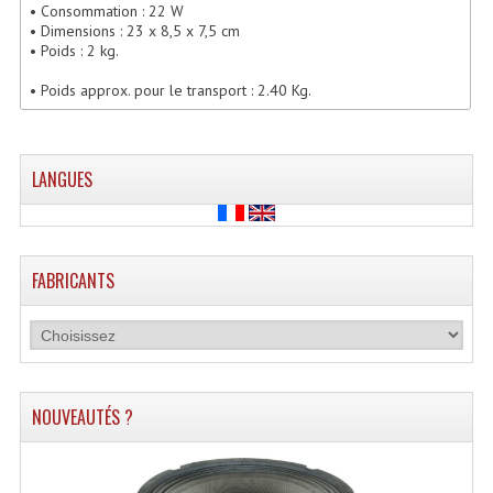
• Consommation : 22 W
Lecteurs Cd À Plats
• Dimensions : 23 x 8,5 x 7,5 cm
• Poids : 2 kg.
Lecteurs Cd À Plats Lecteur MP3
• Poids approx. pour le transport : 2.40 Kg.
Lecteurs Double Cd Mixage Intégrée
Lecteurs Double Cd MP3
LANGUES
Lecteurs Lasers Simple Et Mp3 (rack 19")
Minidisc
FABRICANTS
Digital Package Et Logiciel
Enregistreur Numérique
Platines Dvd Pour Dj
NOUVEAUTÉS ?
Platines Cassettes
Limiteur De Niveau Sonore