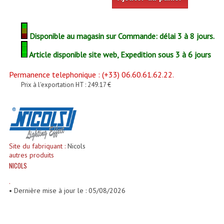
Enceintes Et Caissons Basses
Packs Sono
Disponible au magasin sur Commande: délai 3 à 8 jours.
Enceintes Amplifiées Actives
Article disponible site web, Expedition sous 3 à 6 jours
Enceintes, Système Amplifiés
Permanence telephonique : (+33) 06.60.61.62.22.
Prix à l'exportation HT : 249.17 €
Enceintes Passives Sono
Retours De Scène
Caisson De Basse Amplifié
Site du fabriquant :
Nicols
Caissons De Basses
autres produits
NICOLS
Enceinte Nomade Bluetooth
.
• Dernière mise à jour le : 05/08/2026
Enceintes (Ecoutes De Studio)
Enceintes Autonomes Portables Amplifiées