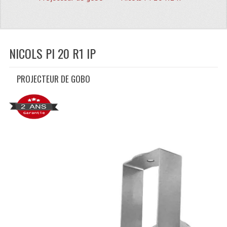
Quoi De Neuf?
Promotions
Plan Acces, Horaires.
NICOLS PI 20 R1 IP
Location De Matériel
PROJECTEUR DE GOBO
Le Matériel D´occasion
Recherche Avancée
Recevoir Nos Promotions
Faire Votre Devis
CATÉGORIES
Sonorisation
Accessoires Pieds Cellules Diamants