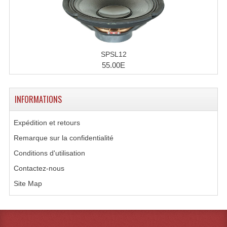
Microphones Scène Et Studio
Microphones Filaires
Micro Sans Fil HF VHF 200MHZ
SPSL12
55.00E
Micro Sans Fil HF UHF 800MHZ
Micros De Studio
INFORMATIONS
Microphones De Surface
Expédition et retours
Multi-Effets, Reverbes Etc...
Remarque sur la confidentialité
Conditions d'utilisation
Peripheriques Traitements Et Accessoires
Contactez-nous
Portes Voix Mégaphones
Site Map
Pupitre Pour Discours
Samplers, Échantillonneurs