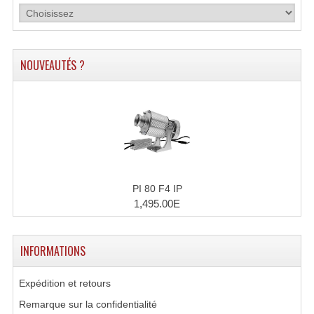
Microphones Scène Et Studio
Microphones Filaires
NOUVEAUTÉS ?
Micro Sans Fil HF VHF 200MHZ
Micro Sans Fil HF UHF 800MHZ
Micros De Studio
Microphones De Surface
PI 80 F4 IP
Multi-Effets, Reverbes Etc...
1,495.00E
Peripheriques Traitements Et Accessoires
Portes Voix Mégaphones
INFORMATIONS
Pupitre Pour Discours
Expédition et retours
Samplers, Échantillonneurs
Remarque sur la confidentialité