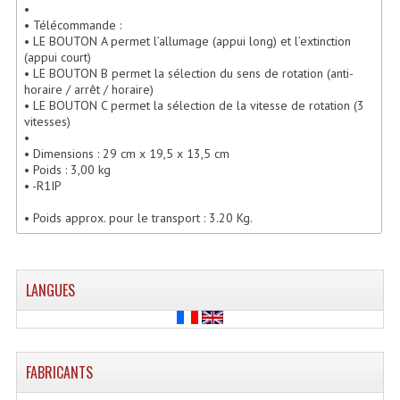
•
Lecteurs Cd À Plats
• Télécommande :
• LE BOUTON A permet l’allumage (appui long) et l’extinction
Lecteurs Cd À Plats Lecteur MP3
(appui court)
• LE BOUTON B permet la sélection du sens de rotation (anti-
horaire / arrêt / horaire)
Lecteurs Double Cd Mixage Intégrée
• LE BOUTON C permet la sélection de la vitesse de rotation (3
vitesses)
Lecteurs Double Cd MP3
•
• Dimensions : 29 cm x 19,5 x 13,5 cm
Lecteurs Lasers Simple Et Mp3 (rack 19")
• Poids : 3,00 kg
• -R1IP
Minidisc
• Poids approx. pour le transport : 3.20 Kg.
Digital Package Et Logiciel
Enregistreur Numérique
LANGUES
Platines Dvd Pour Dj
Platines Cassettes
FABRICANTS
Limiteur De Niveau Sonore