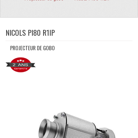
Quoi De Neuf?
Promotions
Plan Acces, Horaires.
NICOLS PI80 R1IP
Location De Matériel
PROJECTEUR DE GOBO
Le Matériel D´occasion
Recherche Avancée
Recevoir Nos Promotions
Faire Votre Devis
CATÉGORIES
Sonorisation
Accessoires Pieds Cellules Diamants