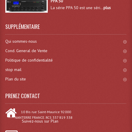
PPA 50
La série PPA 50 est une séri...
plus
Effets LASERS
Laser Multi-Points
SUPPLÉMENTAIRE
Lasers (Effets Volumetriques)
Qui sommes-nous
Lasers D'extérieur Multi-Points
Cond. General de Vente
Effets Lumineux À Leds
Politique de confidentialité
stop mail
Effets Lumineux, Centre De Piste
Plan du site
Effets Lumineux, Effets Disco
Electronique Commande Light
PRENEZ CONTACT
Blocs De Puissance
10 Bis rue Saint-Maurice 92000
----- NANTERRE FRANCE. RCS 337 819 338
Chenillards Modulateurs
Suivez-nous sur Plan
Consoles Éclairage DMX