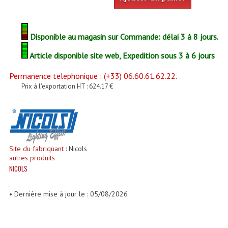
Enceintes Et Caissons Basses
Packs Sono
Disponible au magasin sur Commande: délai 3 à 8 jours.
Enceintes Amplifiées Actives
Article disponible site web, Expedition sous 3 à 6 jours
Enceintes, Système Amplifiés
Permanence telephonique : (+33) 06.60.61.62.22.
Prix à l'exportation HT : 624.17 €
Enceintes Passives Sono
Retours De Scène
Caisson De Basse Amplifié
Site du fabriquant :
Nicols
Caissons De Basses
autres produits
NICOLS
Enceinte Nomade Bluetooth
.
• Dernière mise à jour le : 05/08/2026
Enceintes (Ecoutes De Studio)
Enceintes Autonomes Portables Amplifiées