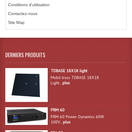
Conditions d'utilisation
Système Sans Fil In-Ear Monitoring
Contactez-nous
Table Mixages Et Contrôleurs & Consoles
Site Map
Tables De Mixage DJ
Controleurs DJ USB / MP3
DERNIERS PRODUITS
Consoles Sono Et Studio
Consoles Numériques
TDBASE 18X18 light
Mobil truss TDBASE 18X18
Consoles Amplifiées
Light...
plus
Lumière
Boules À Facettes
PRM 60
PRM 60 Power Dynamics 60W
Changeurs De Couleurs
100V...
plus
Déco Light