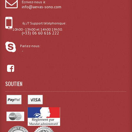
Écrivez-nous à:
info@aevas-sono.com
Dispatches
Filtres Et Divers
6j /7 Support téléphonique:
--- 10h00 - 13h00 et 14h00 19h30.
(+33) 06 60 616 222
Flexibles Lumineux Leds
Parlez-nous:
Guirlandes Lumineuse
-
Gyrophares À Leds
Lampes Ampoules
SOUTIEN
Ampoules - Tubes Lumière Noire Black Gun
Lampes À Décharges
Lampes De Couleurs
Lampes Dichroique
Lampes Halogenes Divers