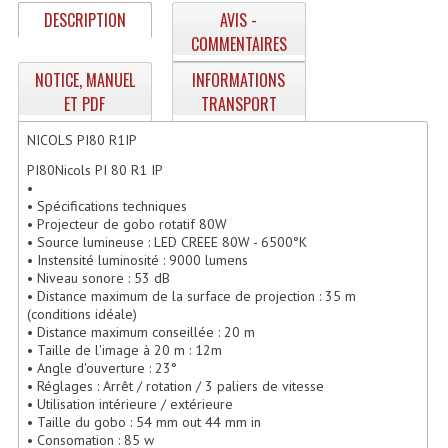
Enceintes Hifi
DESCRIPTION
AVIS -
COMMENTAIRES
Enceintes Monitoring
NOTICE, MANUEL
INFORMATIONS
Filtres Actifs, Correcteurs
ET PDF
TRANSPORT
Haut-Parleurs Moteurs Tweeters Filtres
NICOLS PI80 R1IP
PI80Nicols PI 80 R1 IP
Haut Parleurs Sono
•
• Spécifications techniques
Filtres Passifs
• Projecteur de gobo rotatif 80W
• Source lumineuse : LED CREEE 80W - 6500°K
• Instensité luminosité : 9000 lumens
Haut-Parleurs Amplis Guitare
• Niveau sonore : 53 dB
• Distance maximum de la surface de projection : 35 m
Moteurs Pavillons Pour Enceinte
(conditions idéale)
• Distance maximum conseillée : 20 m
Tweeters Pour Enceintes
• Taille de l'image à 20 m : 12m
• Angle d'ouverture : 23°
Lecteurs Audio & Sources
• Réglages : Arrêt / rotation / 3 paliers de vitesse
• Utilisation intérieure / extérieure
• Taille du gobo : 54 mm out 44 mm in
Platines Disque Vinyles
• Consomation : 85 w