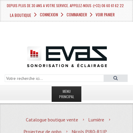
DEPUIS PLUS DE 30 ANS A VOTRE SERVICE. APPELEZ-NOUS :(+33) 06 60 61 62 22
CONNEXION
COMMANDER
VOIR PANIER
LA BOUTIQUE
MENU
PRINCIPAL
LA BOUTIQUE VENTE
Catalogue boutique vente
Lumière
MAGASIN
Projecteur de gobo
Nicols PI80-R1IP