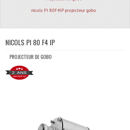
Quoi De Neuf?
nicols PI 80F4IP projecteur gobo
Promotions
Plan Acces, Horaires.
Location De Matériel
NICOLS PI 80 F4 IP
Le Matériel D´occasion
PROJECTEUR DE GOBO
Recherche Avancée
Recevoir Nos Promotions
Faire Votre Devis
CATÉGORIES
Sonorisation
Accessoires Pieds Cellules Diamants