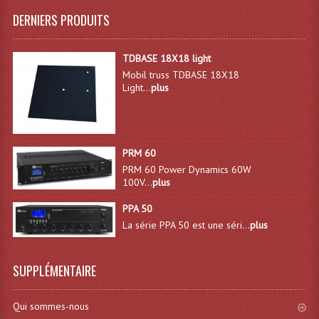
DERNIERS PRODUITS
Système Sans Fil In-Ear Monitoring
Table Mixages Et Contrôleurs & Consoles
TDBASE 18X18 light
Mobil truss TDBASE 18X18
Tables De Mixage DJ
Light...
plus
Controleurs DJ USB / MP3
Consoles Sono Et Studio
PRM 60
Consoles Numériques
PRM 60 Power Dynamics 60W
100V...
plus
Consoles Amplifiées
PPA 50
La série PPA 50 est une séri...
plus
Lumière
Boules À Facettes
SUPPLÉMENTAIRE
Changeurs De Couleurs
Qui sommes-nous
Déco Light