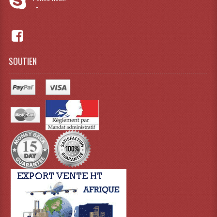
-
Dispatches
Filtres Et Divers
Flexibles Lumineux Leds
SOUTIEN
Guirlandes Lumineuse
Gyrophares À Leds
Lampes Ampoules
Ampoules - Tubes Lumière Noire Black Gun
Lampes À Décharges
Lampes De Couleurs
Lampes Dichroique
Lampes Halogenes Divers