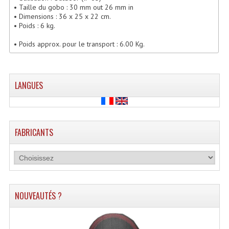
• Taille du gobo : 30 mm out 26 mm in
Lecteurs Cd À Plats
• Dimensions : 36 x 25 x 22 cm.
• Poids : 6 kg.
Lecteurs Cd À Plats Lecteur MP3
• Poids approx. pour le transport : 6.00 Kg.
Lecteurs Double Cd Mixage Intégrée
Lecteurs Double Cd MP3
LANGUES
Lecteurs Lasers Simple Et Mp3 (rack 19")
Minidisc
FABRICANTS
Digital Package Et Logiciel
Enregistreur Numérique
Platines Dvd Pour Dj
NOUVEAUTÉS ?
Platines Cassettes
Limiteur De Niveau Sonore