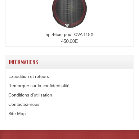
Microphones Scène Et Studio
Microphones Filaires
Micro Sans Fil HF VHF 200MHZ
hp 46cm pour CVA 118X
450.00E
Micro Sans Fil HF UHF 800MHZ
Micros De Studio
INFORMATIONS
Microphones De Surface
Expédition et retours
Multi-Effets, Reverbes Etc...
Remarque sur la confidentialité
Conditions d'utilisation
Peripheriques Traitements Et Accessoires
Contactez-nous
Portes Voix Mégaphones
Site Map
Pupitre Pour Discours
Samplers, Échantillonneurs