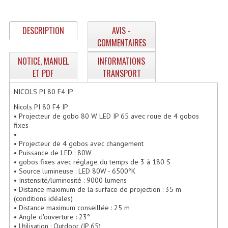
Enceintes Hifi
DESCRIPTION
AVIS -
Enceintes Monitoring
COMMENTAIRES
Filtres Actifs, Correcteurs
NOTICE, MANUEL
INFORMATIONS
Haut-Parleurs Moteurs Tweeters Filtres
ET PDF
TRANSPORT
NICOLS PI 80 F4 IP
Haut Parleurs Sono
Nicols PI 80 F4 IP
Filtres Passifs
• Projecteur de gobo 80 W LED IP 65 avec roue de 4 gobos
fixes
Haut-Parleurs Amplis Guitare
•
• Projecteur de 4 gobos avec changement
• Puissance de LED : 80W
Moteurs Pavillons Pour Enceinte
• gobos fixes avec réglage du temps de 3 à 180 S
• Source lumineuse : LED 80W - 6500°K
Tweeters Pour Enceintes
• Instensité/luminosité : 9000 lumens
• Distance maximum de la surface de projection : 35 m
Lecteurs Audio & Sources
(conditions idéales)
• Distance maximum conseillée : 25 m
• Angle d'ouverture : 23°
Platines Disque Vinyles
• Utilisation : Outdoor (IP 65)