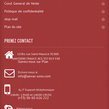
Cond. General de Vente
Effets LASERS
Politique de confidentialité
Laser Multi-Points
stop mail
Plan du site
Lasers (Effets Volumetriques)
Lasers D'extérieur Multi-Points
PRENEZ CONTACT
Effets Lumineux À Leds
10 Bis rue Saint-Maurice 92000
Effets Lumineux, Centre De Piste
----- NANTERRE FRANCE. RCS 337 819 338
Suivez-nous sur Plan
Effets Lumineux, Effets Disco
Écrivez-nous à:
info@aevas-sono.com
Electronique Commande Light
Blocs De Puissance
6j /7 Support téléphonique:
--- 10h00 - 13h00 et 14h00 19h30.
(+33) 06 60 616 222
Chenillards Modulateurs
Consoles Éclairage DMX
Parlez-nous: