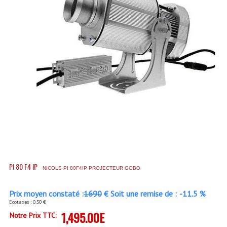
Accessoires Enceintes
Accessoires Micro, Pieds De Régie
Cellule (s)
Diamants
Pieds D'enceintes
Selecteurs Audio Vidéo
Amplificateurs
Amplificateurs Multi-Canaux
PI 80 F4 IP
NICOLS PI 80F4IP PROJECTEUR GOBO
Casques Stéréo
Compresseurs , Limiteurs , Noise Gate
Prix moyen constaté :
1690
€ Soit une remise de :
-11.5 %
Ecotaxes : 0.50 €
Egaliseur Egaliseurs
1,495.00E
Notre Prix TTC: