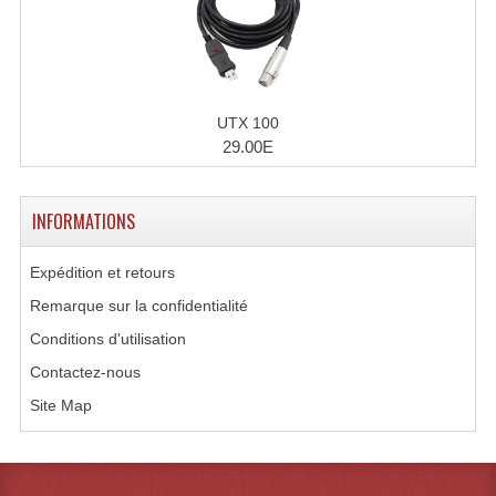
Microphones Scène Et Studio
Microphones Filaires
Micro Sans Fil HF VHF 200MHZ
UTX 100
29.00E
Micro Sans Fil HF UHF 800MHZ
Micros De Studio
INFORMATIONS
Microphones De Surface
Expédition et retours
Multi-Effets, Reverbes Etc...
Remarque sur la confidentialité
Conditions d'utilisation
Peripheriques Traitements Et Accessoires
Contactez-nous
Portes Voix Mégaphones
Site Map
Pupitre Pour Discours
Samplers, Échantillonneurs