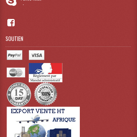
-
Dispatches
Filtres Et Divers
Flexibles Lumineux Leds
SOUTIEN
Guirlandes Lumineuse
Gyrophares À Leds
Lampes Ampoules
Ampoules - Tubes Lumière Noire Black Gun
Lampes À Décharges
Lampes De Couleurs
Lampes Dichroique
Lampes Halogenes Divers