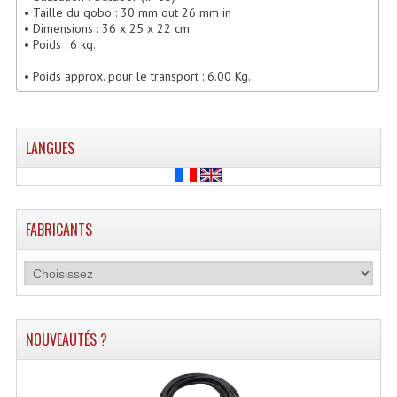
• Taille du gobo : 30 mm out 26 mm in
Lecteurs Cd À Plats
• Dimensions : 36 x 25 x 22 cm.
• Poids : 6 kg.
Lecteurs Cd À Plats Lecteur MP3
• Poids approx. pour le transport : 6.00 Kg.
Lecteurs Double Cd Mixage Intégrée
Lecteurs Double Cd MP3
LANGUES
Lecteurs Lasers Simple Et Mp3 (rack 19")
Minidisc
FABRICANTS
Digital Package Et Logiciel
Enregistreur Numérique
Platines Dvd Pour Dj
NOUVEAUTÉS ?
Platines Cassettes
Limiteur De Niveau Sonore