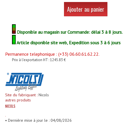
Enceintes Et Caissons Basses
Ajouter au panier
Packs Sono
Enceintes Amplifiées Actives
Disponible au magasin sur Commande: délai 3 à 8 jours.
Enceintes, Système Amplifiés
Article disponible site web, Expedition sous 3 à 6 jours
Enceintes Passives Sono
Permanence telephonique : (+33) 06.60.61.62.22.
Prix à l'exportation HT : 1245.83 €
Retours De Scène
Caisson De Basse Amplifié
Caissons De Basses
Site du fabriquant :
Nicols
Enceinte Nomade Bluetooth
autres produits
NICOLS
Enceintes (Ecoutes De Studio)
.
• Dernière mise à jour le : 04/08/2026
Enceintes Autonomes Portables Amplifiées