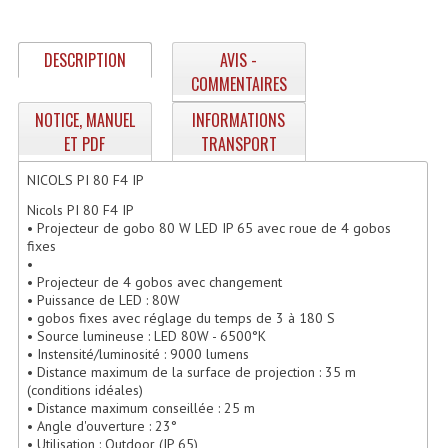
Enceintes Hifi
DESCRIPTION
AVIS -
Enceintes Monitoring
COMMENTAIRES
Filtres Actifs, Correcteurs
NOTICE, MANUEL
INFORMATIONS
Haut-Parleurs Moteurs Tweeters Filtres
ET PDF
TRANSPORT
NICOLS PI 80 F4 IP
Haut Parleurs Sono
Nicols PI 80 F4 IP
Filtres Passifs
• Projecteur de gobo 80 W LED IP 65 avec roue de 4 gobos
fixes
Haut-Parleurs Amplis Guitare
•
• Projecteur de 4 gobos avec changement
• Puissance de LED : 80W
Moteurs Pavillons Pour Enceinte
• gobos fixes avec réglage du temps de 3 à 180 S
• Source lumineuse : LED 80W - 6500°K
Tweeters Pour Enceintes
• Instensité/luminosité : 9000 lumens
• Distance maximum de la surface de projection : 35 m
Lecteurs Audio & Sources
(conditions idéales)
• Distance maximum conseillée : 25 m
• Angle d'ouverture : 23°
Platines Disque Vinyles
• Utilisation : Outdoor (IP 65)