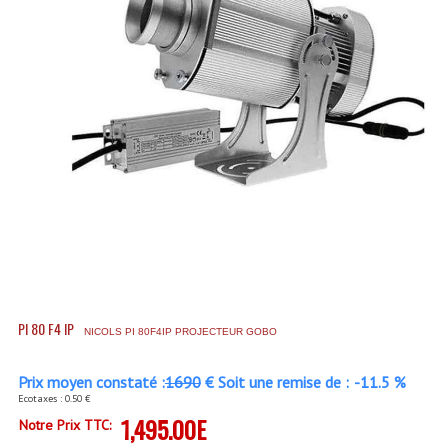
Accessoires Enceintes
Accessoires Micro, Pieds De Régie
Cellule (s)
Diamants
Pieds D'enceintes
Selecteurs Audio Vidéo
Amplificateurs
Amplificateurs Multi-Canaux
PI 80 F4 IP
NICOLS PI 80F4IP PROJECTEUR GOBO
Casques Stéréo
Compresseurs , Limiteurs , Noise Gate
Prix moyen constaté :
1690
€ Soit une remise de :
-11.5 %
Ecotaxes : 0.50 €
Egaliseur Egaliseurs
1,495.00E
Notre Prix TTC: