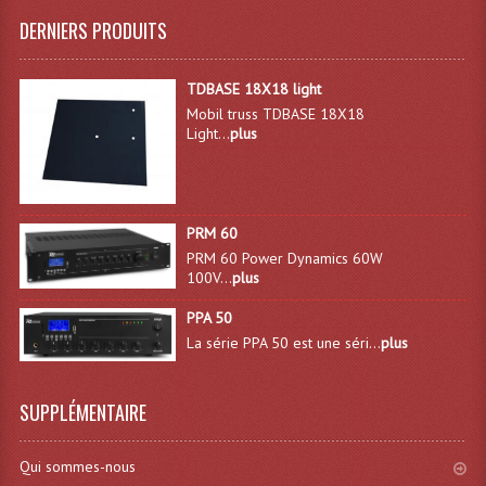
DERNIERS PRODUITS
Système Sans Fil In-Ear Monitoring
Table Mixages Et Contrôleurs & Consoles
TDBASE 18X18 light
Mobil truss TDBASE 18X18
Tables De Mixage DJ
Light...
plus
Controleurs DJ USB / MP3
Consoles Sono Et Studio
PRM 60
Consoles Numériques
PRM 60 Power Dynamics 60W
100V...
plus
Consoles Amplifiées
PPA 50
La série PPA 50 est une séri...
plus
Lumière
Boules À Facettes
SUPPLÉMENTAIRE
Changeurs De Couleurs
Qui sommes-nous
Déco Light