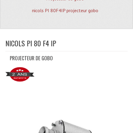
Quoi De Neuf?
nicols PI 80F4IP projecteur gobo
Promotions
Plan Acces, Horaires.
Location De Matériel
NICOLS PI 80 F4 IP
Le Matériel D´occasion
PROJECTEUR DE GOBO
Recherche Avancée
Recevoir Nos Promotions
Faire Votre Devis
CATÉGORIES
Sonorisation
Accessoires Pieds Cellules Diamants