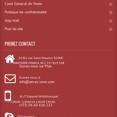
Cond. General de Vente
Effets LASERS
Politique de confidentialité
Laser Multi-Points
stop mail
Plan du site
Lasers (Effets Volumetriques)
Lasers D'extérieur Multi-Points
PRENEZ CONTACT
Effets Lumineux À Leds
10 Bis rue Saint-Maurice 92000
Effets Lumineux, Centre De Piste
----- NANTERRE FRANCE. RCS 337 819 338
Suivez-nous sur Plan
Effets Lumineux, Effets Disco
Écrivez-nous à:
info@aevas-sono.com
Electronique Commande Light
Blocs De Puissance
6j /7 Support téléphonique:
--- 10h00 - 13h00 et 14h00 19h30.
(+33) 06 60 616 222
Chenillards Modulateurs
Consoles Éclairage DMX
Parlez-nous: