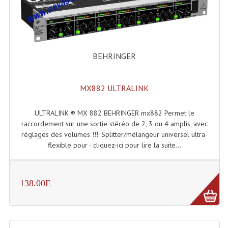
Enceintes Et Caissons Basses
Packs Sono
Enceintes Amplifiées Actives
BEHRINGER
Enceintes, Système Amplifiés
MX882 ULTRALINK
Enceintes Passives Sono
Retours De Scène
ULTRALINK ® MX 882 BEHRINGER mx882 Permet le
raccordement sur une sortie stéréo de 2, 3 ou 4 amplis, avec
Caisson De Basse Amplifié
réglages des volumes !!!. Splitter/mélangeur universel ultra-
flexible pour - cliquez-ici pour lire la suite...
Caissons De Basses
Enceinte Nomade Bluetooth
138.00E
Enceintes (Ecoutes De Studio)
Enceintes Autonomes Portables Amplifiées