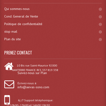
Enceintes Murales (Ligne 100V 16 - 8 Ohm)
Qui sommes-nous
Hp À Chambre De Compression
Cond. General de Vente
Lecteurs Mp3 Et CDs Sources
Politique de confidentialité
stop mail
Microphone PA & Micro Pupitre
Plan du site
Projecteurs De Son
PRENEZ CONTACT
Sono: Conférences Securité Visite Guidée
Système D'audio Guide
10 Bis rue Saint-Maurice 92000
----- NANTERRE FRANCE. RCS 337 819 338
Système D'interprétation Simultanée
Suivez-nous sur Plan
Système De Conférence
Écrivez-nous à:
info@aevas-sono.com
Système Visite Guidée
6j /7 Support téléphonique:
Sonorisation Securité EN-54
--- 10h00 - 13h00 et 14h00 19h30.