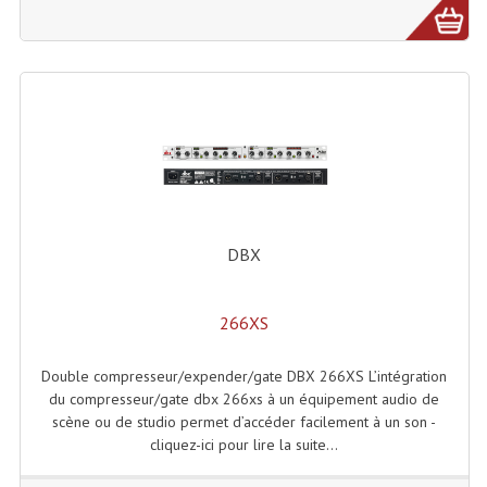
Microphones Scène Et Studio
Microphones Filaires
Micro Sans Fil HF VHF 200MHZ
Micro Sans Fil HF UHF 800MHZ
Micros De Studio
Microphones De Surface
DBX
Multi-Effets, Reverbes Etc...
266XS
Peripheriques Traitements Et Accessoires
Double compresseur/expender/gate DBX 266XS L’intégration
Portes Voix Mégaphones
du compresseur/gate dbx 266xs à un équipement audio de
scène ou de studio permet d’accéder facilement à un son -
Pupitre Pour Discours
cliquez-ici pour lire la suite...
Samplers, Échantillonneurs