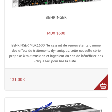
Accessoires Enceintes
Accessoires Micro, Pieds De Régie
BEHRINGER
Cellule (s)
MDX 1600
Diamants
Pieds D'enceintes
BEHRINGER MDX1600 Ne cessant de renouveler la gamme
des effets de traitements dynamiques, cette nouvelle série
Selecteurs Audio Vidéo
propose à tout musicien et ingénieur du son de bénéficier des
- cliquez-ici pour lire la suite...
Amplificateurs
Amplificateurs Multi-Canaux
131.00E
Casques Stéréo
Compresseurs , Limiteurs , Noise Gate
Egaliseur Egaliseurs