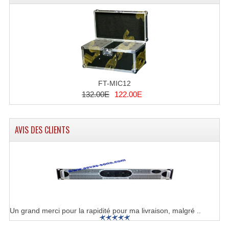
Projecteurs Poursuite
Projecteurs Théatre: Plan Convexe Fresnel
Rampe De Spots
Scanners
FT-MIC12
Stroboscopes
132.00E
122.00E
Câbles, Connectiques.
AVIS DES CLIENTS
Câblage Electrique
Câble Rallonge DMX512 MIDI
Câbles Module, Cables Audio
Câble Multi-Paires Audio
Un grand merci pour la rapidité pour ma livraison, malgré ..
Câbles Enceintes