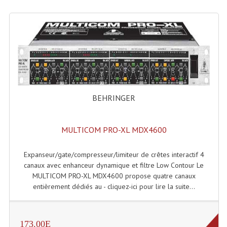
Lecteurs Cd À Plats
Lecteurs Cd À Plats Lecteur MP3
Lecteurs Double Cd Mixage Intégrée
Lecteurs Double Cd MP3
Lecteurs Lasers Simple Et Mp3 (rack 19")
BEHRINGER
Minidisc
MULTICOM PRO-XL MDX4600
Digital Package Et Logiciel
Expanseur/gate/compresseur/limiteur de crêtes interactif 4
Enregistreur Numérique
canaux avec enhanceur dynamique et filtre Low Contour Le
MULTICOM PRO-XL MDX4600 propose quatre canaux
Platines Dvd Pour Dj
entièrement dédiés au - cliquez-ici pour lire la suite...
Platines Cassettes
Limiteur De Niveau Sonore
173.00E