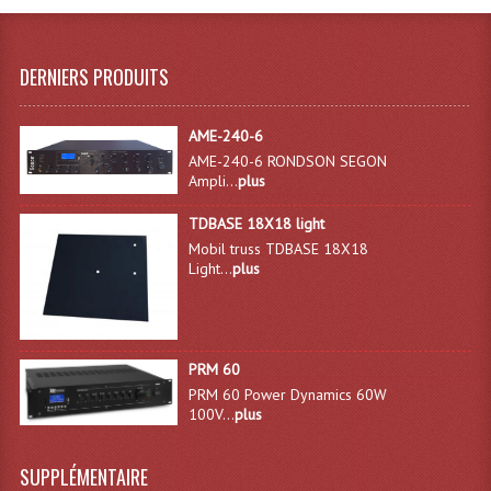
Connectiques, Prises Etc...
Adaptateurs Audio
DERNIERS PRODUITS
Divers Bricolage
AME-240-6
Divers Bricolage
AME-240-6 RONDSON SEGON
Ampli...
plus
Haut-Parleurs Origine Sav
TDBASE 18X18 light
Membrannes De Haut Parleurs
Mobil truss TDBASE 18X18
Light...
plus
Pieces Détachées Sav
Public-Adress
PRM 60
Accessoires Public-Adress L100V
PRM 60 Power Dynamics 60W
100V...
plus
Amplificateurs (L 100v)
Enceintes Encastrables Ligne 100V 4-8 Ohm
SUPPLÉMENTAIRE