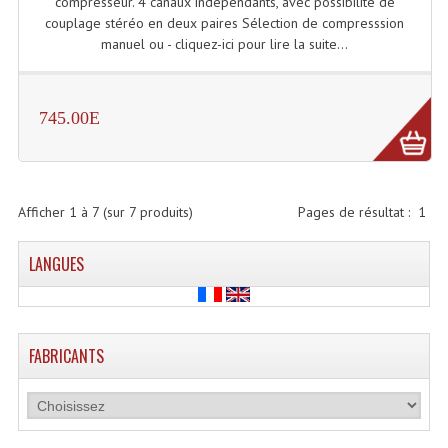
compresseur. 4 canaux indépendants, avec possibilité de
couplage stéréo en deux paires Sélection de compresssion
Dispatches
manuel ou - cliquez-ici pour lire la suite...
Filtres Et Divers
745.00E
Flexibles Lumineux Leds
Guirlandes Lumineuse
Gyrophares À Leds
Afficher
1
à
7
(sur
7
produits)
Pages de résultat :
1
Lampes Ampoules
LANGUES
Ampoules - Tubes Lumière Noire Black Gun
Lampes À Décharges
FABRICANTS
Lampes De Couleurs
Lampes Dichroique
Lampes Halogenes Divers