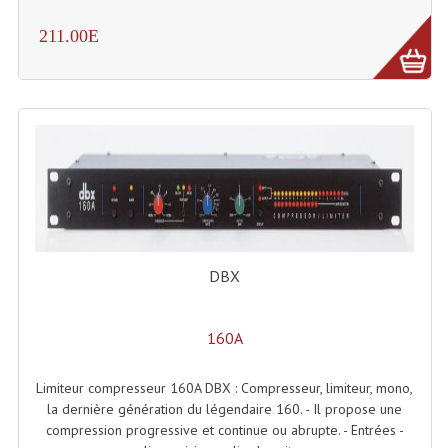
Système Sans Fil In-Ear Monitoring
211.00E
Table Mixages Et Contrôleurs & Consoles
Tables De Mixage DJ
Controleurs DJ USB / MP3
Consoles Sono Et Studio
Consoles Numériques
DBX
Consoles Amplifiées
Lumière
160A
Boules À Facettes
Limiteur compresseur 160A DBX : Compresseur, limiteur, mono,
Changeurs De Couleurs
la dernière génération du légendaire 160. - Il propose une
compression progressive et continue ou abrupte. - Entrées -
Déco Light