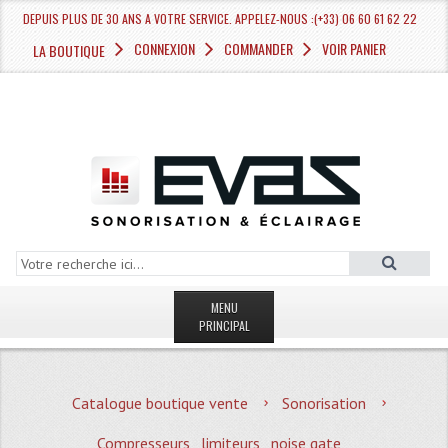
DEPUIS PLUS DE 30 ANS A VOTRE SERVICE. APPELEZ-NOUS :(+33) 06 60 61 62 22
CONNEXION
COMMANDER
VOIR PANIER
LA BOUTIQUE
MENU
PRINCIPAL
LA BOUTIQUE VENTE
Catalogue boutique vente
Sonorisation
MAGASIN
Compresseurs , limiteurs , noise gate