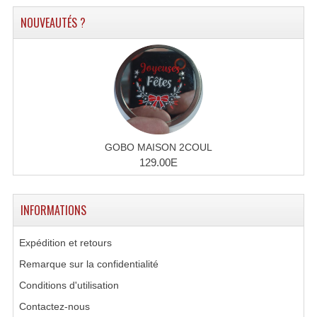
NOUVEAUTÉS ?
Lampes Leds
Lampes PAR
Lampes Théatre
Les Packs Light
Lumières Noire
GOBO MAISON 2COUL
129.00E
Lyres
Panneaux, Piste Danse À Leds
INFORMATIONS
Petit Effets Lumineux
Expédition et retours
Projecteur De Gobo
Remarque sur la confidentialité
Conditions d'utilisation
Projecteur Extérieur Multifaisceaux
Contactez-nous