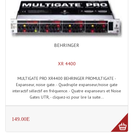
Enceintes Hifi
Enceintes Monitoring
Filtres Actifs, Correcteurs
Haut-Parleurs Moteurs Tweeters Filtres
BEHRINGER
Haut Parleurs Sono
XR 4400
Filtres Passifs
Haut-Parleurs Amplis Guitare
MULTIGATE PRO XR4400 BEHRINGER PROMULTIGATE -
Expanseur, noise gate. - Quadruple expanseur/noise gate
Moteurs Pavillons Pour Enceinte
interactif sélectif en fréquence. - Quatre expanseurs et Noise
Gates UTR, - cliquez-ici pour lire la suite...
Tweeters Pour Enceintes
Lecteurs Audio & Sources
149.00E
Platines Disque Vinyles