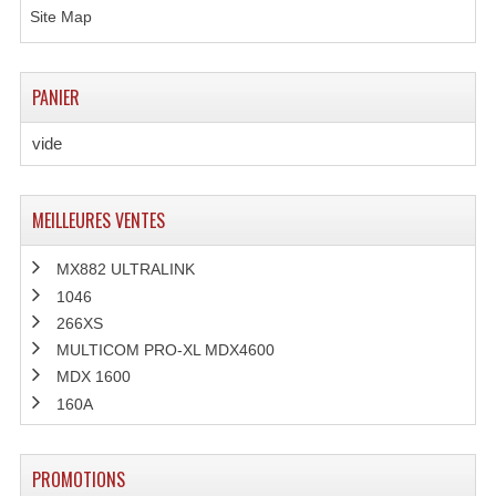
Projecteur Led Sur Batterie
Site Map
Projecteurs À Leds D'extérieurs
PANIER
Projecteurs Barres De Leds
Projecteurs Déco À Leds
vide
Projecteurs Leds
MEILLEURES VENTES
Projecteurs Plafonniers Et Encastrés
MX882 ULTRALINK
Projecteurs Théâtre Led
1046
Projecteurs Traditionnels
266XS
MULTICOM PRO-XL MDX4600
Projecteurs Cycliodes
MDX 1600
160A
Projecteurs Découpes
Projecteurs Par : 16 À 64 Et Autres
PROMOTIONS