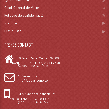
Système Sans Fil In-Ear Monitoring
Cond. General de Vente
Politique de confidentialité
Table Mixages Et Contrôleurs & Consoles
stop mail
Tables De Mixage DJ
Plan du site
Controleurs DJ USB / MP3
PRENEZ CONTACT
Consoles Sono Et Studio
Consoles Numériques
10 Bis rue Saint-Maurice 92000
----- NANTERRE FRANCE. RCS 337 819 338
Suivez-nous sur Plan
Consoles Amplifiées
Écrivez-nous à:
Lumière
info@aevas-sono.com
Boules À Facettes
6j /7 Support téléphonique:
Changeurs De Couleurs
--- 10h00 - 13h00 et 14h00 19h30.
(+33) 06 60 616 222
Déco Light