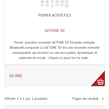
Accessoires Enceintes
Accessoires Micro, Pieds De Régie
POWER ACOUSTICS
Cellule (s)
GETONE 30
Diamants
Pieds D'enceintes
Power acoustics enceinte GETONE 30 Enceinte nomade
Bluetooth compacte La GETONE 30 est une enceinte nomade
Selecteurs Audio Vidéo
remarquable qui procure un son incroyable, dynamique et
captivant en mode - cliquez-ici pour lire la suite...
Amplificateurs
Amplificateurs Multi-Canaux
65.00E
Casques Stéréo
Compresseurs , Limiteurs , Noise Gate
Afficher
1
à
1
(sur
1
produits)
Pages de résultat :
1
Egaliseur Egaliseurs