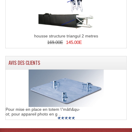
Lecteurs Cd À Plats
Lecteurs Cd À Plats Lecteur MP3
Lecteurs Double Cd Mixage Intégrée
housse structure triangul 2 metres
Lecteurs Double Cd MP3
169.00E
145.00E
Lecteurs Lasers Simple Et Mp3 (rack 19")
AVIS DES CLIENTS
Minidisc
Digital Package Et Logiciel
Enregistreur Numérique
Platines Dvd Pour Dj
Pour mise en place en totem \"mât\&qu-
ot; pour appareil photo en g ..
Platines Cassettes
Limiteur De Niveau Sonore