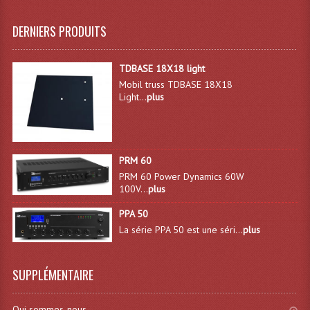
Microphones Scène Et Studio
DERNIERS PRODUITS
Microphones Filaires
TDBASE 18X18 light
Micro Sans Fil HF VHF 200MHZ
Mobil truss TDBASE 18X18
Light...
plus
Micro Sans Fil HF UHF 800MHZ
Micros De Studio
Microphones De Surface
PRM 60
PRM 60 Power Dynamics 60W
Multi-Effets, Reverbes Etc...
100V...
plus
PPA 50
Peripheriques Traitements Et Accessoires
La série PPA 50 est une séri...
plus
Portes Voix Mégaphones
SUPPLÉMENTAIRE
Pupitre Pour Discours
Samplers, Échantillonneurs
Qui sommes-nous