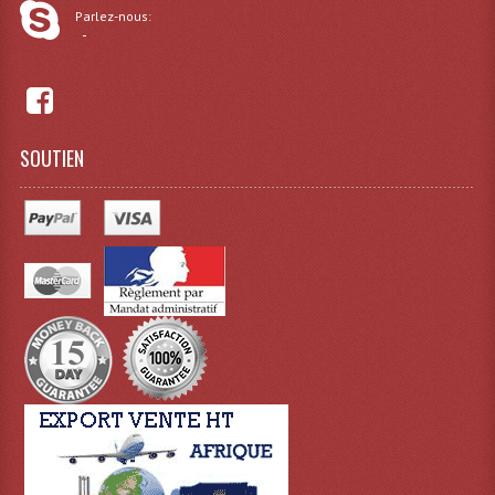
Parlez-nous:
-
Effets LASERS
Laser Multi-Points
Lasers (Effets Volumetriques)
SOUTIEN
Lasers D'extérieur Multi-Points
Effets Lumineux À Leds
Effets Lumineux, Centre De Piste
Effets Lumineux, Effets Disco
Electronique Commande Light
Blocs De Puissance
Chenillards Modulateurs
Consoles Éclairage DMX