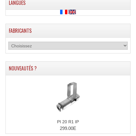
LANGUES
Enceintes Et Caissons Basses
Packs Sono
Enceintes Amplifiées Actives
FABRICANTS
Enceintes, Système Amplifiés
Enceintes Passives Sono
Retours De Scène
NOUVEAUTÉS ?
Caisson De Basse Amplifié
Caissons De Basses
Enceinte Nomade Bluetooth
Enceintes (Ecoutes De Studio)
PI 20 R1 IP
Enceintes Autonomes Portables Amplifiées
299.00E