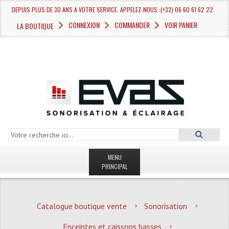
DEPUIS PLUS DE 30 ANS A VOTRE SERVICE. APPELEZ-NOUS :(+33) 06 60 61 62 22
CONNEXION
COMMANDER
VOIR PANIER
LA BOUTIQUE
MENU
PRINCIPAL
LA BOUTIQUE VENTE
Catalogue boutique vente
Sonorisation
MAGASIN
Enceintes et caissons basses