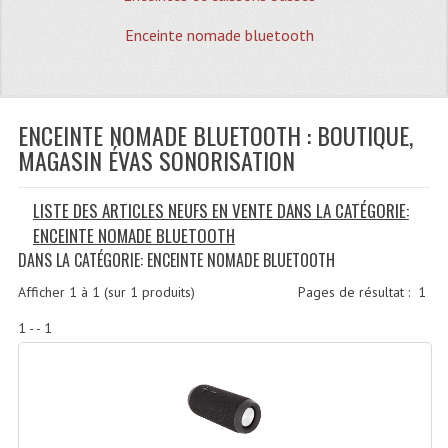
Quoi De Neuf?
Enceinte nomade bluetooth
Promotions
Plan Acces, Horaires.
ENCEINTE NOMADE BLUETOOTH : BOUTIQUE,
Location De Matériel
MAGASIN ÉVAS SONORISATION
Le Matériel D´occasion
LISTE DES ARTICLES NEUFS EN VENTE DANS LA CATÉGORIE:
Recherche Avancée
ENCEINTE NOMADE BLUETOOTH
Recevoir Nos Promotions
DANS LA CATÉGORIE: ENCEINTE NOMADE BLUETOOTH
Faire Votre Devis
Afficher
1
à
1
(sur
1
produits)
Pages de résultat :
1
1 - - 1
CATÉGORIES
Sonorisation
Accessoires Pieds Cellules Diamants