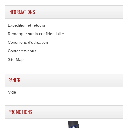
Enceintes Hifi
INFORMATIONS
Enceintes Monitoring
Expédition et retours
Filtres Actifs, Correcteurs
Remarque sur la confidentialité
Haut-Parleurs Moteurs Tweeters Filtres
Conditions d'utilisation
Contactez-nous
Haut Parleurs Sono
Site Map
Filtres Passifs
Haut-Parleurs Amplis Guitare
PANIER
Moteurs Pavillons Pour Enceinte
vide
Tweeters Pour Enceintes
Lecteurs Audio & Sources
PROMOTIONS
Platines Disque Vinyles