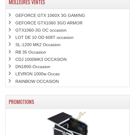
MEILLEURES VENTES
Lecteurs Cd À Plats
GEFORCE GTX 1060X 3G GAMING
Lecteurs Cd À Plats Lecteur MP3
GEFORCE GTX1060 3GO ARMOR
GTX1060-3G OC occasion
Lecteurs Double Cd Mixage Intégrée
LOT DE 10 OD 608T occasion
Lecteurs Double Cd MP3
SL-1200 MK2 Occasion
RB 35 Occasion
Lecteurs Lasers Simple Et Mp3 (rack 19")
CDJ 1000MK3 OCCASION
DN1800-Occasion
Minidisc
LEVRON 1000w Occas
Digital Package Et Logiciel
RAINBOW OCCASION
Enregistreur Numérique
PROMOTIONS
Platines Dvd Pour Dj
Platines Cassettes
Limiteur De Niveau Sonore