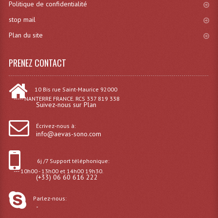
Politique de confidentialité
Effets LASERS
stop mail
Plan du site
Laser Multi-Points
Lasers (Effets Volumetriques)
PRENEZ CONTACT
Lasers D'extérieur Multi-Points
10 Bis rue Saint-Maurice 92000
Effets Lumineux À Leds
----- NANTERRE FRANCE. RCS 337 819 338
Suivez-nous sur Plan
Effets Lumineux, Centre De Piste
Écrivez-nous à:
info@aevas-sono.com
Effets Lumineux, Effets Disco
Electronique Commande Light
6j /7 Support téléphonique:
--- 10h00 - 13h00 et 14h00 19h30.
Blocs De Puissance
(+33) 06 60 616 222
Chenillards Modulateurs
Parlez-nous:
-
Consoles Éclairage DMX