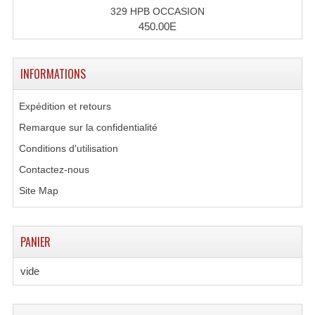
Enceintes Hifi
329 HPB OCCASION
450.00E
Enceintes Monitoring
Filtres Actifs, Correcteurs
INFORMATIONS
Haut-Parleurs Moteurs Tweeters Filtres
Expédition et retours
Haut Parleurs Sono
Remarque sur la confidentialité
Conditions d'utilisation
Filtres Passifs
Contactez-nous
Haut-Parleurs Amplis Guitare
Site Map
Moteurs Pavillons Pour Enceinte
PANIER
Tweeters Pour Enceintes
vide
Lecteurs Audio & Sources
Platines Disque Vinyles