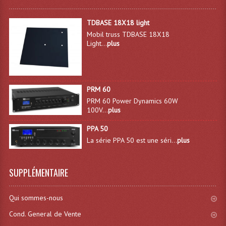
Système Sans Fil In-Ear Monitoring
TDBASE 18X18 light
Mobil truss TDBASE 18X18
Table Mixages Et Contrôleurs & Consoles
Light...
plus
Tables De Mixage DJ
Controleurs DJ USB / MP3
PRM 60
Consoles Sono Et Studio
PRM 60 Power Dynamics 60W
100V...
plus
Consoles Numériques
PPA 50
Consoles Amplifiées
La série PPA 50 est une séri...
plus
Lumière
SUPPLÉMENTAIRE
Boules À Facettes
Qui sommes-nous
Changeurs De Couleurs
Cond. General de Vente
Déco Light