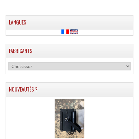
Enceintes Et Caissons Basses
Packs Sono
LANGUES
Enceintes Amplifiées Actives
Enceintes, Système Amplifiés
FABRICANTS
Enceintes Passives Sono
Retours De Scène
Caisson De Basse Amplifié
NOUVEAUTÉS ?
Caissons De Basses
Enceinte Nomade Bluetooth
Enceintes (Ecoutes De Studio)
Enceintes Autonomes Portables Amplifiées