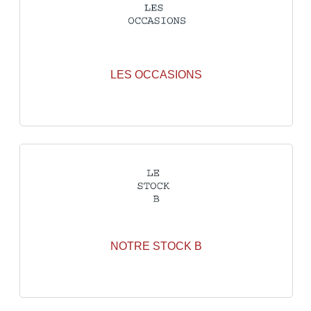
Accessoires Enceintes
Accessoires Micro, Pieds De Régie
Cellule (s)
LES OCCASIONS
Diamants
Pieds D'enceintes
Selecteurs Audio Vidéo
Amplificateurs
Amplificateurs Multi-Canaux
Casques Stéréo
NOTRE STOCK B
Compresseurs , Limiteurs , Noise Gate
Egaliseur Egaliseurs