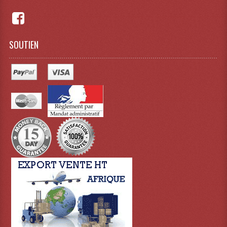
Dispatches
Filtres Et Divers
SOUTIEN
Flexibles Lumineux Leds
Guirlandes Lumineuse
Gyrophares À Leds
Lampes Ampoules
Ampoules - Tubes Lumière Noire Black Gun
Lampes À Décharges
Lampes De Couleurs
Lampes Dichroique
Lampes Halogenes Divers