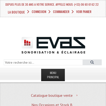
DEPUIS PLUS DE 30 ANS A VOTRE SERVICE. APPELEZ-NOUS :(+33) 06 60 61 62 22
CONNEXION
COMMANDER
VOIR PANIER
LA BOUTIQUE
MENU
PRINCIPAL
LA BOUTIQUE VENTE
Catalogue boutique vente
MAGASIN
Nos Occasions et Stock B