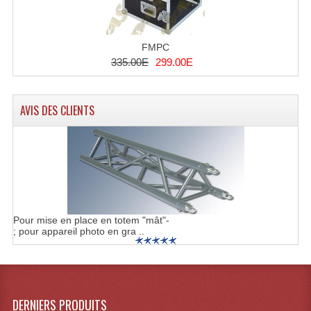
Microphones Scène Et Studio
Microphones Filaires
FMPC
335.00E
299.00E
Micro Sans Fil HF VHF 200MHZ
Micro Sans Fil HF UHF 800MHZ
AVIS DES CLIENTS
Micros De Studio
Microphones De Surface
Multi-Effets, Reverbes Etc...
Peripheriques Traitements Et Accessoires
Pour mise en place en totem "mât"-
; pour appareil photo en gra ..
Portes Voix Mégaphones
Pupitre Pour Discours
DERNIERS PRODUITS
Samplers, Échantillonneurs