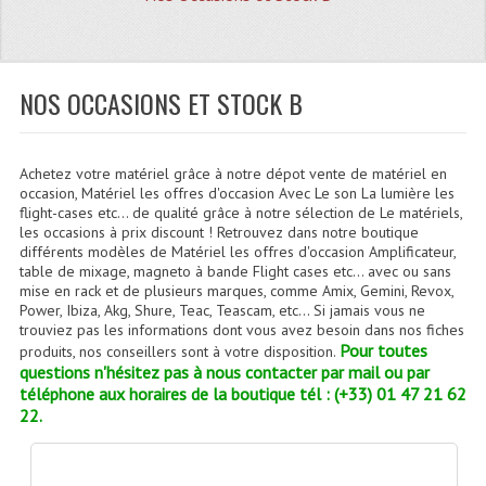
Quoi De Neuf?
Promotions
Plan Acces, Horaires.
NOS OCCASIONS ET STOCK B
Location De Matériel
Achetez votre matériel grâce à notre dépot vente de matériel en
Le Matériel D´occasion
occasion, Matériel les offres d'occasion Avec Le son La lumière les
flight-cases etc… de qualité grâce à notre sélection de Le matériels,
Recherche Avancée
les occasions à prix discount ! Retrouvez dans notre boutique
différents modèles de Matériel les offres d'occasion Amplificateur,
Recevoir Nos Promotions
table de mixage, magneto à bande Flight cases etc… avec ou sans
mise en rack et de plusieurs marques, comme Amix, Gemini, Revox,
Power, Ibiza, Akg, Shure, Teac, Teascam, etc… Si jamais vous ne
Faire Votre Devis
trouviez pas les informations dont vous avez besoin dans nos fiches
Pour toutes
produits, nos conseillers sont à votre disposition.
CATÉGORIES
questions n'hésitez pas à nous contacter par mail ou par
téléphone aux horaires de la boutique tél : (+33) 01 47 21 62
Sonorisation
22.
Accessoires Pieds Cellules Diamants